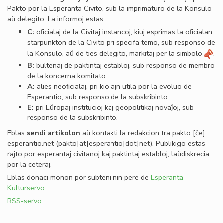
Pakto por la Esperanta Civito, sub la imprimaturo de la Konsulo
aŭ delegito. La informoj estas:
C:
oﬁcialaj de la Civitaj instancoj, kiuj esprimas la oﬁcialan
starpunkton de la Civito pri specifa temo, sub responso de
la Konsulo, aŭ de ties delegito, markitaj per la simbolo
.
B:
bultenaj de paktintaj establoj, sub responso de membro
de la koncerna komitato.
A:
alies neoﬁcialaj, pri kio ajn utila por la evoluo de
Esperantio, sub responso de la subskribinto.
E:
pri Eŭropaj institucioj kaj geopolitikaj novaĵoj, sub
responso de la subskribinto.
Eblas
sendi
artikolon
aŭ kontakti la redakcion tra
pakto
[ĉe]
esperantio
.
net
(pakto[at]esperantio[dot]net)
. Publikigo estas
rajto por esperantaj civitanoj kaj paktintaj establoj, laŭdiskrecia
por la ceteraj.
Eblas donaci monon por subteni nin pere de
Esperanta
Kulturservo
.
RSS-servo