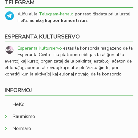
TELEGRAM
Aliĝu al la
Telegram-kanalo
por resti ĝisdata pri la lastaj
HeKomunikoj
kaj por komenti ilin
.
ESPERANTA KULTURSERVO
Esperanta Kulturservo
estas la konsorcia magazeno de la
Esperanta Civito. Tiu platformo ebligas la aliĝon al la
eventoj kaj kursoj organizataj de la paktintaj establoj, aĉeton de
eldonaĵoj, abonon al revuoj kaj multe pli. Vizitu ĝin tuj por
konatiĝi kun la aktivaĵoj kaj eldonaj novaĵoj de la konsorcio.
INFORMOJ
HeKo
Raŭmismo
Normaro