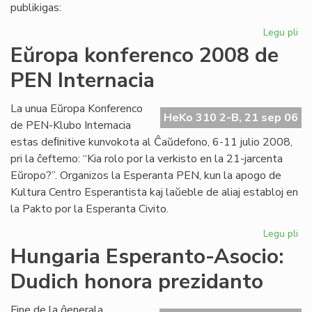
pri
publikigas:
alf
Legu pli
pri
Pri
Eŭropa konferenco 2008 de
Ivo
PEN Internacia
La
kaj
hu
La unua Eŭropa Konferenco
HeKo 310 2-B, 21 sep 06
la
de PEN-Klubo Internacia
estas deﬁnitive kunvokota al Ĉaŭdefono, 6-11 julio 2008,
pri la ĉeftemo: “Kia rolo por la verkisto en la 21-jarcenta
Eŭropo?”. Organizos la Esperanta PEN, kun la apogo de
Kultura Centro Esperantista kaj laŭeble de aliaj establoj en
la Pakto por la Esperanta Civito.
Legu pli
pri
Eŭ
Hungaria Esperanto-Asocio:
ko
Dudich honora prezidanto
20
de
PE
Fine de la ĝenerala