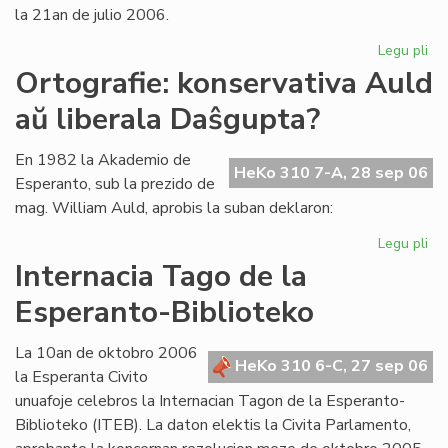
la 21an de julio 2006.
Legu pli
pri
La
Ortografie: konservativa Auld
Li
aŭ liberala Daŝgupta?
Ko
pr
po
En 1982 la Akademio de
HeKo 310 7-A, 28 sep 06
ofi
Esperanto, sub la prezido de
mag. William Auld, aprobis la suban deklaron:
Legu pli
pri
Ort
Internacia Tago de la
ko
Esperanto-Biblioteko
Au
aŭ
lib
La 10an de oktobro 2006
HeKo 310 6-C, 27 sep 06
Da
la Esperanta Civito
unuafoje celebros la Internacian Tagon de la Esperanto-
Biblioteko (ITEB). La daton elektis la Civita Parlamento,