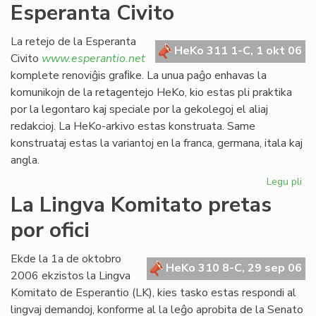
Esperanta Civito
kan
es
def
La retejo de la Esperanta
HeKo 311 1-C, 1 okt 06
Civito
www.esperantio.net
komplete renoviĝis graﬁke. La unua paĝo enhavas la
komunikojn de la retagentejo HeKo, kio estas pli praktika
por la legontaro kaj speciale por la gekolegoj el aliaj
redakcioj. La HeKo-arkivo estas konstruata. Same
konstruataj estas la variantoj en la franca, germana, itala kaj
angla.
Legu pli
pri
Re
La Lingva Komitato pretas
la
por ofici
ret
de
la
Ekde la 1a de oktobro
HeKo 310 8-C, 29 sep 06
Es
2006 ekzistos la Lingva
Civ
Komitato de Esperantio (LK), kies tasko estas respondi al
lingvaj demandoj, konforme al la leĝo aprobita de la Senato