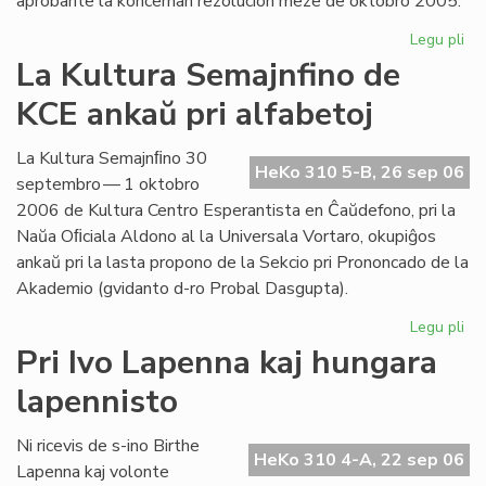
aprobante la koncernan rezolucion meze de oktobro 2005.
Legu pli
pri
Int
La Kultura Semajnfino de
Ta
KCE ankaŭ pri alfabetoj
de
la
Es
La Kultura Semajnﬁno 30
HeKo 310 5-B, 26 sep 06
Bib
septembro — 1 oktobro
2006 de Kultura Centro Esperantista en Ĉaŭdefono, pri la
Naŭa Oﬁciala Aldono al la Universala Vortaro, okupiĝos
ankaŭ pri la lasta propono de la Sekcio pri Prononcado de la
Akademio (gvidanto d-ro Probal Dasgupta).
Legu pli
pri
La
Pri Ivo Lapenna kaj hungara
Kul
lapennisto
Se
de
KC
Ni ricevis de s-ino Birthe
HeKo 310 4-A, 22 sep 06
an
Lapenna kaj volonte