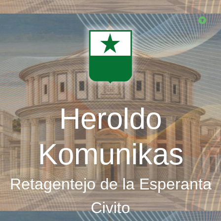
Skip
to
main
content
Heroldo
Komunikas
Retagentejo de la Esperanta
Civito