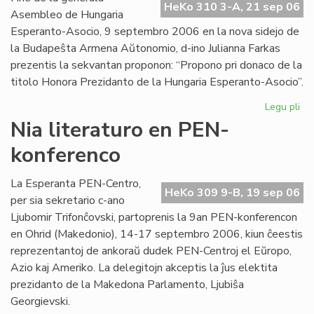
HeKo 310 3-A, 21 sep 06
Int
Asembleo de Hungaria
Esperanto-Asocio, 9 septembro 2006 en la nova sidejo de
la Budapeŝta Armena Aŭtonomio, d-ino Julianna Farkas
prezentis la sekvantan proponon: “Propono pri donaco de la
titolo Honora Prezidanto de la Hungaria Esperanto-Asocio”.
Legu pli
pri
Hu
Nia literaturo en PEN-
Es
konferenco
Aso
Du
ho
La Esperanta PEN-Centro,
HeKo 309 9-B, 19 sep 06
pr
per sia sekretario c-ano
Ljubomir Trifonĉovski, partoprenis la 9an PEN-konferencon
en Ohrid (Makedonio), 14-17 septembro 2006, kiun ĉeestis
reprezentantoj de ankoraŭ dudek PEN-Centroj el Eŭropo,
Azio kaj Ameriko. La delegitojn akceptis la ĵus elektita
prezidanto de la Makedona Parlamento, Ljubiŝa
Georgievski.