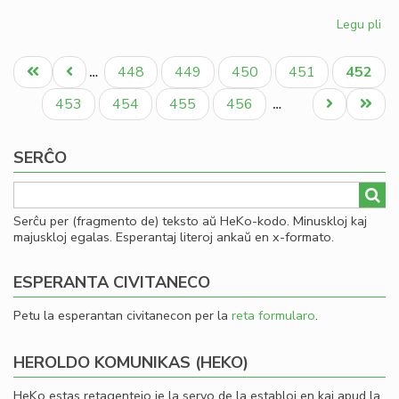
Legu pli
pri
Gio
Pagination
Sil
Unua
Antaŭa
Paĝo
Paĝo
Paĝo
Paĝo
Aktual
448
449
450
451
452
…
la
paĝo
paĝo
paĝo
la
Paĝo
Paĝo
Paĝo
Paĝo
Next
Last
453
454
455
456
…
Ko
page
page
SERĈO
Serĉu per (fragmento de) teksto aŭ HeKo-kodo. Minuskloj kaj
majuskloj egalas. Esperantaj literoj ankaŭ en x-formato.
ESPERANTA CIVITANECO
Petu la esperantan civitanecon per la
reta formularo
.
HEROLDO KOMUNIKAS (HEKO)
HeKo estas retagentejo je la servo de la establoj en kaj apud la