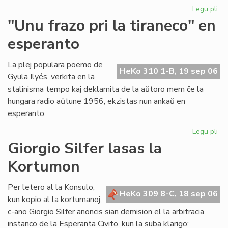
Legu pli
pri
Ni
"Unu frazo pri la tiraneco" en
lit
esperanto
en
PE
ko
La plej populara poemo de
HeKo 310 1-B, 19 sep 06
Gyula Ilyés, verkita en la
stalinisma tempo kaj deklamita de la aŭtoro mem ĉe la
hungara radio aŭtune 1956, ekzistas nun ankaŭ en
esperanto.
Legu pli
pri
"U
Giorgio Silfer lasas la
fra
Kortumon
pri
la
tir
Per letero al la Konsulo,
HeKo 309 8-C, 18 sep 06
en
kun kopio al la kortumanoj,
es
c-ano Giorgio Silfer anoncis sian demision el la arbitracia
instanco de la Esperanta Civito, kun la suba klarigo: