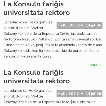
La
La Konsulo fariĝis
Civ
universitata rektoro
ba
en
ko
La redakcio de HeKo gratulas
HeKo 306 2-A, 14 jul 06
pri
al prof. d-ro hab. Walter
ev
Zelazny, Konsulo de la Esperanta Civito, ĵus elektita kiel
rektoro en Rezovio (Pollando), por la sama universitato kie
li instruas de kelkaj jaroj. Fakte la akademia kariero de c-ano
Zelazny koincidis kun lia konsuleco, kiu do portis al li bonan
ŝancon; pri kio ni aparte ĝojas.
Legu pli
pri
La
La Konsulo fariĝis
Ko
universitata rektoro
far
uni
rek
La redakcio de HeKo gratulas
HeKo 306 2-A, 14 jul 06
al prof. d-ro hab. Walter
Zelazny, Konsulo de la Esperanta Civito, ĵus elektita kiel