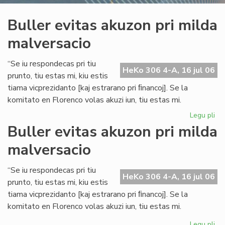
Buller evitas akuzon pri milda
malversacio
“Se iu respondecas pri tiu
HeKo 306 4-A, 16 jul 06
prunto, tiu estas mi, kiu estis
tiama vicprezidanto [kaj estrarano pri ﬁnancoj]. Se la
komitato en Florenco volas akuzi iun, tiu estas mi.
Legu pli
pri
Bul
Buller evitas akuzon pri milda
evi
malversacio
ak
pri
mi
“Se iu respondecas pri tiu
HeKo 306 4-A, 16 jul 06
ma
prunto, tiu estas mi, kiu estis
tiama vicprezidanto [kaj estrarano pri ﬁnancoj]. Se la
komitato en Florenco volas akuzi iun, tiu estas mi.
Legu pli
pri