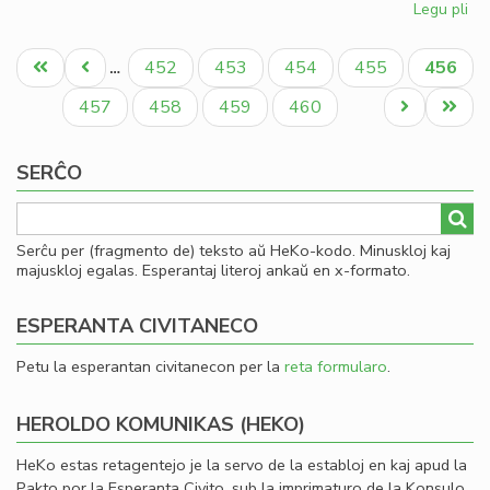
Legu pli
pri
So
Pagination
uni
Unua
Antaŭa
Paĝo
Paĝo
Paĝo
Paĝo
Aktual
452
453
454
455
456
…
pri
paĝo
paĝo
paĝo
mo
Paĝo
Paĝo
Paĝo
Paĝo
Next
Last
457
458
459
460
page
page
SERĈO
Serĉu per (fragmento de) teksto aŭ HeKo-kodo. Minuskloj kaj
majuskloj egalas. Esperantaj literoj ankaŭ en x-formato.
ESPERANTA CIVITANECO
Petu la esperantan civitanecon per la
reta formularo
.
HEROLDO KOMUNIKAS (HEKO)
HeKo estas retagentejo je la servo de la establoj en kaj apud la
Pakto por la Esperanta Civito, sub la imprimaturo de la Konsulo