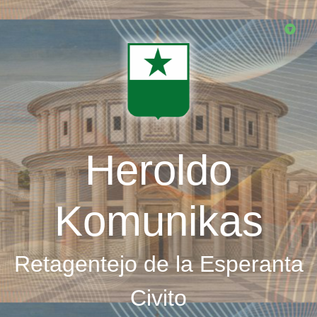
Skip
to
main
content
Heroldo
Komunikas
Retagentejo de la Esperanta
Civito