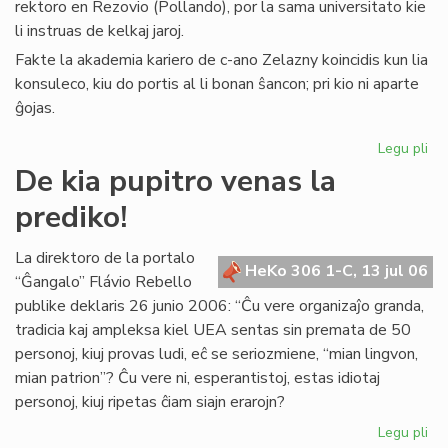
rektoro en Rezovio (Pollando), por la sama universitato kie
li instruas de kelkaj jaroj.
Fakte la akademia kariero de c-ano Zelazny koincidis kun lia
konsuleco, kiu do portis al li bonan ŝancon; pri kio ni aparte
ĝojas.
Legu pli
pri
La
De kia pupitro venas la
Ko
prediko!
far
uni
rek
La direktoro de la portalo
HeKo 306 1-C, 13 jul 06
“Ĝangalo” Flávio Rebello
publike deklaris 26 junio 2006: “Ĉu vere organizaĵo granda,
tradicia kaj ampleksa kiel UEA sentas sin premata de 50
personoj, kiuj provas ludi, eĉ se seriozmiene, “mian lingvon,
mian patrion”? Ĉu vere ni, esperantistoj, estas idiotaj
personoj, kiuj ripetas ĉiam siajn erarojn?
Legu pli
pri