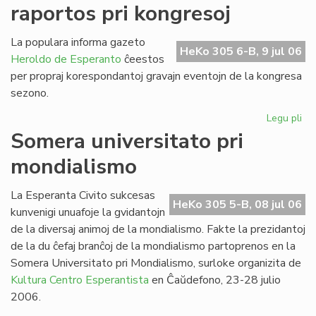
raportos pri kongresoj
de
SU
20
La populara informa gazeto
HeKo 305 6-B, 9 jul 06
Heroldo de Esperanto
ĉeestos
per propraj korespondantoj gravajn eventojn de la kongresa
sezono.
Legu pli
pri
He
Somera universitato pri
de
mondialismo
Es
ra
pri
La Esperanta Civito sukcesas
HeKo 305 5-B, 08 jul 06
ko
kunvenigi unuafoje la gvidantojn
de la diversaj animoj de la mondialismo. Fakte la prezidantoj
de la du ĉefaj branĉoj de la mondialismo partoprenos en la
Somera Universitato pri Mondialismo, surloke organizita de
Kultura Centro Esperantista
en Ĉaŭdefono, 23-28 julio
2006.