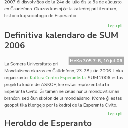
2007 ĝi disvolviĝos de la 24a de julio ĝis la 3a de aŭgusto,
en Ĉaudefono. Okazos kursoj ĉe la katedroj pri literaturo,
historio kaj sociologio de Esperantio.
Legu pli
pri
Es
Definitiva kalendaro de SUM
Fak
2006
20
inv
HeKo 305 7-B, 10 jul 06
La Somera Universitato pri
Mondialismo okazos en Ĉaŭdefono, 23-28 julio 2006. Loka
organizanto:
Kultura Centro Esperantista
. SUM 2006 estas
projekto kadre de ASKOP, kie estas reprezentata la
Esperanta Civito. Ĝi tamen ne celas nur la mondcivitisman
branĉon, sed ĉiun skolon de la mondialismo. Krome ĝi estas
geopolitika klerigejo por la kadroj de la Esperanta Civito.
Legu pli
pri
Def
Heroldo de Esperanto
ka