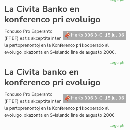
Bul
La Civita Banko en
evi
konferenco pri evoluigo
ak
pri
mi
Fonduso Pro Esperanto
HeKo 306 3-C, 15 jul 06
ma
(FPEF) estis akceptita inter
la partoprenontoj en la Konferenco pri kooperado al
evoluigo, okazonta en Svislando ﬁne de augusto 2006.
Legu pli
pri
La
La Civita banko en
Civ
konferenco pri evoluigo
Ba
en
ko
Fonduso Pro Esperanto
HeKo 306 3-C, 15 jul 06
pri
(FPEF) estis akceptita inter
ev
la partoprenontoj en la Konferenco pri kooperado al
evoluigo, okazonta en Svislando ﬁne de augusto 2006
Legu pli
pri