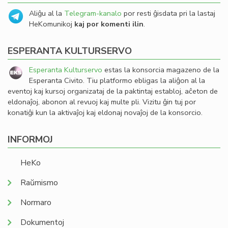
Aliĝu al la
Telegram-kanalo
por resti ĝisdata pri la lastaj
HeKomunikoj
kaj por komenti ilin
.
ESPERANTA KULTURSERVO
Esperanta Kulturservo
estas la konsorcia magazeno de la
Esperanta Civito. Tiu platformo ebligas la aliĝon al la
eventoj kaj kursoj organizataj de la paktintaj establoj, aĉeton de
eldonaĵoj, abonon al revuoj kaj multe pli. Vizitu ĝin tuj por
konatiĝi kun la aktivaĵoj kaj eldonaj novaĵoj de la konsorcio.
INFORMOJ
HeKo
Raŭmismo
Normaro
Dokumentoj