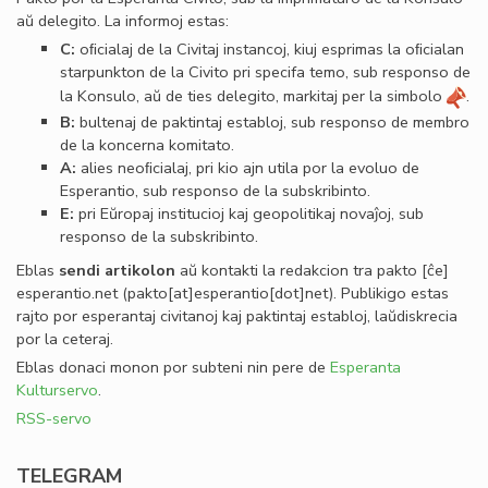
aŭ delegito. La informoj estas:
C:
oﬁcialaj de la Civitaj instancoj, kiuj esprimas la oﬁcialan
starpunkton de la Civito pri specifa temo, sub responso de
la Konsulo, aŭ de ties delegito, markitaj per la simbolo
.
B:
bultenaj de paktintaj establoj, sub responso de membro
de la koncerna komitato.
A:
alies neoﬁcialaj, pri kio ajn utila por la evoluo de
Esperantio, sub responso de la subskribinto.
E:
pri Eŭropaj institucioj kaj geopolitikaj novaĵoj, sub
responso de la subskribinto.
Eblas
sendi
artikolon
aŭ kontakti la redakcion tra
pakto
[ĉe]
esperantio
.
net
(pakto[at]esperantio[dot]net)
. Publikigo estas
rajto por esperantaj civitanoj kaj paktintaj establoj, laŭdiskrecia
por la ceteraj.
Eblas donaci monon por subteni nin pere de
Esperanta
Kulturservo
.
RSS-servo
TELEGRAM