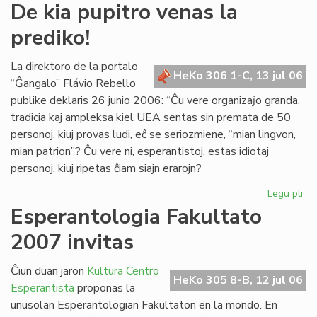
De
De kia pupitro venas la
kia
prediko!
pup
ve
la
La direktoro de la portalo
HeKo 306 1-C, 13 jul 06
pre
“Ĝangalo” Flávio Rebello
publike deklaris 26 junio 2006: “Ĉu vere organizaĵo granda,
tradicia kaj ampleksa kiel UEA sentas sin premata de 50
personoj, kiuj provas ludi, eĉ se seriozmiene, “mian lingvon,
mian patrion”? Ĉu vere ni, esperantistoj, estas idiotaj
personoj, kiuj ripetas ĉiam siajn erarojn?
Legu pli
pri
De
Esperantologia Fakultato
kia
2007 invitas
pup
ve
la
Ĉiun duan jaron
Kultura Centro
HeKo 305 8-B, 12 jul 06
pre
Esperantista
proponas la
unusolan Esperantologian Fakultaton en la mondo. En