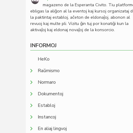
magazeno de la Esperanta Civito. Tiu platfor
ebligas la aliĝon al la eventoj kaj kursoj organizataj 
la paktintaj establoj, aĉeton de eldonaĵoj, abonon al
revuoj kaj multe pli. Vizitu ĝin tuj por konatiĝi kun la
aktivaĵoj kaj eldonaj novaĵoj de la konsorcio.
INFORMOJ
HeKo
Raŭmismo
Normaro
Dokumentoj
Establoj
Instancoj
En aliaj lingvoj