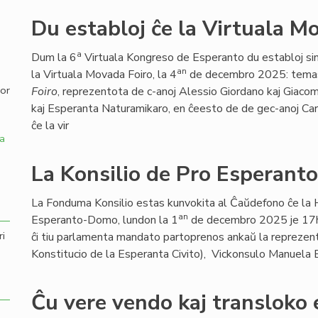
Du establoj ĉe la Virtuala M
,
a
Dum la 6
Virtuala Kongreso de Esperanto du establoj s
an
la Virtuala Movada Foiro, la 4
de decembro 2025: temas
por
Foiro
, reprezentota de c-anoj Alessio Giordano kaj Giacom
kaj Esperanta Naturamikaro, en ĉeesto de de gec-anoj Ca
ĉe la vir
a
La Konsilio de Pro Esperant
La Fonduma Konsilio estas kunvokita al Ĉaŭdefono ĉe la 
an
Esperanto-Domo, lundon la 1
de decembro 2025 je 17h
ri
ĉi tiu parlamenta mandato partoprenos ankaŭ la reprezentan
Konstitucio de la Esperanta Civito), Vickonsulo Manuela 
Ĉu vere vendo kaj transloko