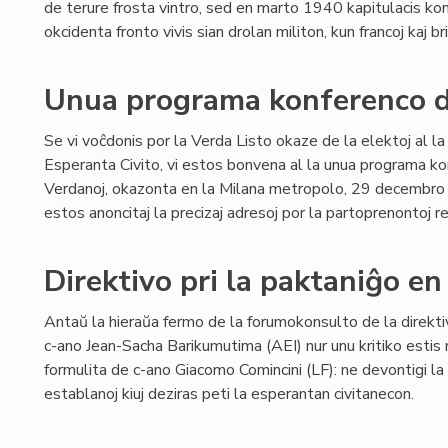
de terure frosta vintro, sed en marto 1940 kapitulacis ko
okcidenta fronto vivis sian drolan militon, kun francoj kaj br
Unua programa konferenco d
Se vi voĉdonis por la Verda Listo okaze de la elektoj al l
Esperanta Civito, vi estos bonvena al la unua programa ko
Verdanoj, okazonta en la Milana metropolo, 29 decembro
estos anoncitaj la precizaj adresoj por la partoprenontoj real
Direktivo pri la paktaniĝo e
Antaŭ la hieraŭa fermo de la forumokonsulto de la direkt
c-ano Jean-Sacha Barikumutima (AEI) nur unu kritiko estis r
formulita de c-ano Giacomo Comincini (LF): ne devontigi la 
establanoj kiuj deziras peti la esperantan civitanecon.