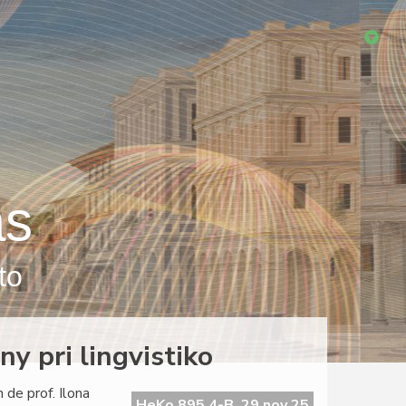
as
to
ny pri lingvistiko
 de prof. Ilona
HeKo 895 4-B, 29 nov 25