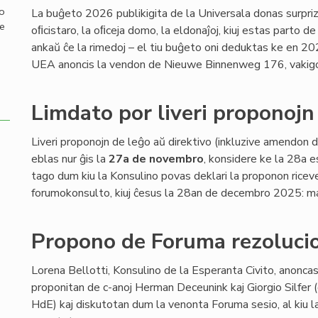
mo
La buĝeto 2026 publikigita de la Universala donas surpriza
de
oﬁcistaro, la oﬁceja domo, la eldonaĵoj, kiuj estas parto de
ankaŭ ĉe la rimedoj – el tiu buĝeto oni deduktas ke en 
UEA anoncis la vendon de Nieuwe Binnenweg 176, vakigot
Limdato por liveri proponojn
Liveri proponojn de leĝo aŭ direktivo (inkluzive amendon 
eblas nur ĝis la
27a de novembro
, konsidere ke la 28a e
tago dum kiu la Konsulino povas deklari la proponon ricev
forumokonsulto, kiuj ĉesus la 28an de decembro 2025: ma
Propono de Foruma rezolucio
Lorena Bellotti, Konsulino de la Esperanta Civito, anoncas
proponitan de c-anoj Herman Deceunink kaj Giorgio Silfer 
HdE) kaj diskutotan dum la venonta Foruma sesio, al kiu 