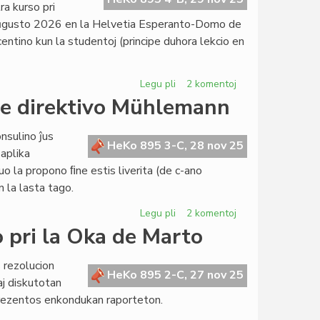
ra kurso pri
 aŭgusto 2026 en la Helvetia Esperanto-Domo de
ntino kun la studentoj (principe duhora lekcio en
Legu pli
pri
2 komentoj
EIE-
de direktivo Mühlemann
kurso
de
nsulino ĵus
prof.
HeKo 895 3-C, 28 nov 25
aplika
Ilona
o la propono ﬁne estis liverita (de c-ano
Koutny
n la lasta tago.
pri
lingvistiko
Legu pli
pri
2 komentoj
Liverita
 pri la Oka de Marto
la
reformopropono
 rezolucion
de
HeKo 895 2-C, 27 nov 25
aj diskutotan
direktivo
prezentos enkondukan raporteton.
Mühlemann