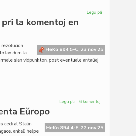
Parlamenta
sesio
Legu pli
pri
Propono
pri la komentoj en
de
Foruma
rezolucio
pri
 rezolucion
HeKo 894 5-C, 23 nov 25
datenprotekto
utotan dum la
ormale sian vidpunkton, post eventuale antaŭaj
Legu pli
pri
6 komentoj
Propono
ienta Eŭropo
de
Senata
 cedi al Stalin
rezolucio
HeKo 894 4-E, 22 nov 25
sagace, ankaŭ helpe
pri