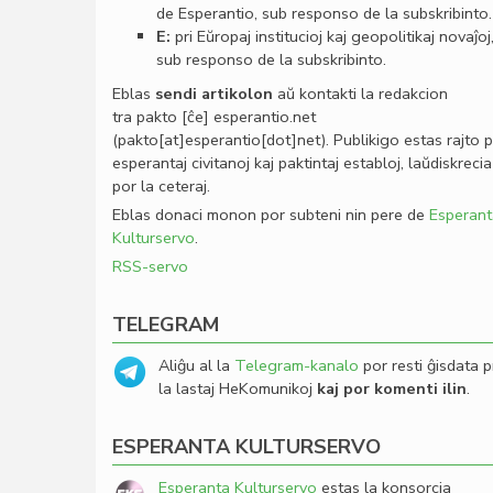
de Esperantio, sub responso de la subskribinto.
E:
pri Eŭropaj institucioj kaj geopolitikaj novaĵoj
sub responso de la subskribinto.
Eblas
sendi
artikolon
aŭ kontakti la redakcion
tra
pakto
[ĉe]
esperantio
.
net
(pakto[at]esperantio[dot]net)
. Publikigo estas rajto 
esperantaj civitanoj kaj paktintaj establoj, laŭdiskrecia
por la ceteraj.
Eblas donaci monon por subteni nin pere de
Esperant
Kulturservo
.
RSS-servo
TELEGRAM
Aliĝu al la
Telegram-kanalo
por resti ĝisdata p
la lastaj HeKomunikoj
kaj por komenti ilin
.
ESPERANTA KULTURSERVO
Esperanta Kulturservo
estas la konsorcia