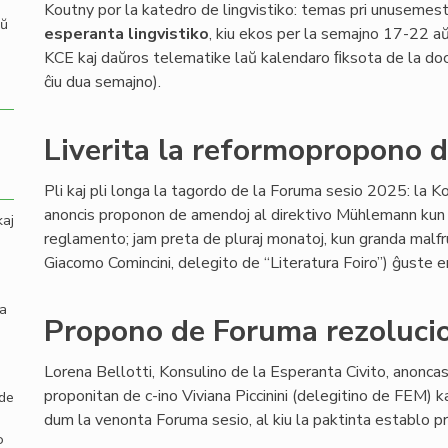
Koutny por la katedro de lingvistiko: temas pri unusemest
aŭ
esperanta lingvistiko
, kiu ekos per la semajno 17-22
KCE kaj daŭros telematike laŭ kalendaro ﬁksota de la doce
ĉiu dua semajno).
Liverita la reformopropono 
Pli kaj pli longa la tagordo de la Foruma sesio 2025: la Ko
anoncis proponon de amendoj al direktivo Mühlemann kun 
kaj
reglamento; jam preta de pluraj monatoj, kun granda malfru
Giacomo Comincini, delegito de “Literatura Foiro”) ĝuste e
la
Propono de Foruma rezolucio
Lorena Bellotti, Konsulino de la Esperanta Civito, anoncas
proponitan de c-ino Viviana Piccinini (delegitino de FEM) k
 de
dum la venonta Foruma sesio, al kiu la paktinta establo 
o