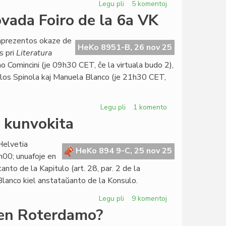
Legu pli
pri
5 komentoj
Propono
ovada Foiro de la 6a VK
de
Foruma
inprezentos okaze de
rezolucio
HeKo 8951-B, 26 nov 25
 pri
Literatura
pri
o Comincini (je 09h30 CET, ĉe la virtuala budo 2),
la
rlos Spinola kaj Manuela Blanco (je 21h30 CET,
Oka
de
Marto
Legu pli
pri
1 komento
Du
o kunvokita
establoj
ĉe
Helvetia
la
HeKo 894 9-C, 25 nov 25
00; unuafoje en
Virtuala
to de la Kapitulo (art. 28, par. 2 de la
Movada
Blanco kiel anstataŭanto de la Konsulo.
Foiro
de
Legu pli
pri
9 komentoj
la
La
 en Roterdamo?
6a
Konsilio
VK