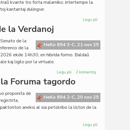
ntraŭ kvante tro forta malamiko; intertempe la
la
itoj kantantaj dulingve:
komentoj
en
Legu pli
pri
"HeKo"
Du
e la Verdanoj
tragikaj
novembroj
a Senato de la
en
HeKo 894 3-C, 21 nov 25
nferenco de la
orienta
 2026 ekde 14h30, en hibrida formo. Baldaŭ
Eŭropo
e kaj ligilo por la virtuale.
Legu pli
pri
2 komentoj
Unua
n la Foruma tagordo
programa
konferenco
ivo proponita de
de
HeKo 894 2-C, 20 nov 25
egistrita,
la
paktonton aneksi al sia petskribo la liston de la
Verdanoj
Legu pli
pri