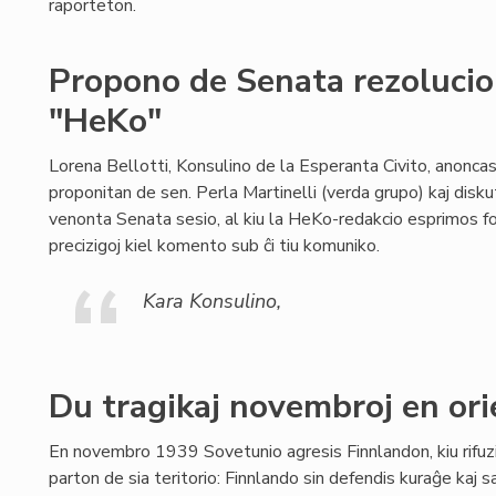
raporteton.
Propono de Senata rezolucio 
"HeKo"
Lorena Bellotti, Konsulino de la Esperanta Civito, anoncas
proponitan de sen. Perla Martinelli (verda grupo) kaj disk
venonta Senata sesio, al kiu la HeKo-redakcio esprimos f
precizigoj kiel komento sub ĉi tiu komuniko.
Kara Konsulino,
Du tragikaj novembroj en or
En novembro 1939 Sovetunio agresis Finnlandon, kiu rifuzis
parton de sia teritorio: Finnlando sin defendis kuraĝe kaj 