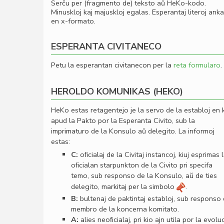
Serĉu per (fragmento de) teksto aŭ HeKo-kodo.
Minuskloj kaj majuskloj egalas. Esperantaj literoj ank
en x-formato.
ESPERANTA CIVITANECO
Petu la esperantan civitanecon per la
reta formularo
.
HEROLDO KOMUNIKAS (HEKO)
HeKo estas retagentejo je la servo de la establoj en 
apud la Pakto por la Esperanta Civito, sub la
imprimaturo de la Konsulo aŭ delegito. La informoj
estas:
C:
oﬁcialaj de la Civitaj instancoj, kiuj esprimas 
oﬁcialan starpunkton de la Civito pri specifa
temo, sub responso de la Konsulo, aŭ de ties
delegito, markitaj per la simbolo
.
B:
bultenaj de paktintaj establoj, sub responso
membro de la koncerna komitato.
A:
alies neoﬁcialaj, pri kio ajn utila por la evolu