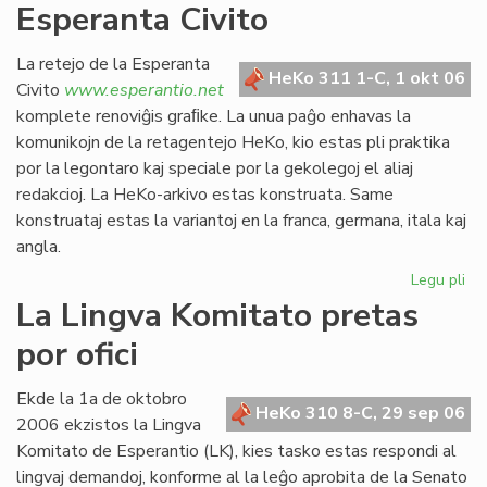
Esperanta Civito
kan
es
def
La retejo de la Esperanta
HeKo 311 1-C, 1 okt 06
Civito
www.esperantio.net
komplete renoviĝis graﬁke. La unua paĝo enhavas la
komunikojn de la retagentejo HeKo, kio estas pli praktika
por la legontaro kaj speciale por la gekolegoj el aliaj
redakcioj. La HeKo-arkivo estas konstruata. Same
konstruataj estas la variantoj en la franca, germana, itala kaj
angla.
Legu pli
pri
Re
La Lingva Komitato pretas
la
por ofici
ret
de
la
Ekde la 1a de oktobro
HeKo 310 8-C, 29 sep 06
Es
2006 ekzistos la Lingva
Civ
Komitato de Esperantio (LK), kies tasko estas respondi al
lingvaj demandoj, konforme al la leĝo aprobita de la Senato