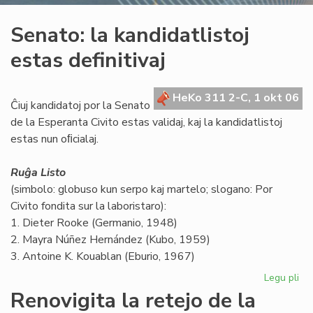
Senato: la kandidatlistoj
estas definitivaj
HeKo 311 2-C, 1 okt 06
Ĉiuj kandidatoj por la Senato
de la Esperanta Civito estas validaj, kaj la kandidatlistoj
estas nun oﬁcialaj.
Ruĝa Listo
(simbolo: globuso kun serpo kaj martelo; slogano: Por
Civito fondita sur la laboristaro):
1. Dieter Rooke (Germanio, 1948)
2. Mayra Núñez Hernández (Kubo, 1959)
3. Antoine K. Kouablan (Eburio, 1967)
Legu pli
pri
Se
Renovigita la retejo de la
la