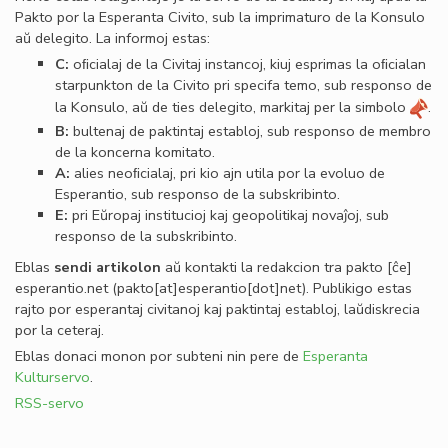
Pakto por la Esperanta Civito, sub la imprimaturo de la Konsulo
aŭ delegito. La informoj estas:
C:
oﬁcialaj de la Civitaj instancoj, kiuj esprimas la oﬁcialan
starpunkton de la Civito pri specifa temo, sub responso de
la Konsulo, aŭ de ties delegito, markitaj per la simbolo
.
B:
bultenaj de paktintaj establoj, sub responso de membro
de la koncerna komitato.
A:
alies neoﬁcialaj, pri kio ajn utila por la evoluo de
Esperantio, sub responso de la subskribinto.
E:
pri Eŭropaj institucioj kaj geopolitikaj novaĵoj, sub
responso de la subskribinto.
Eblas
sendi
artikolon
aŭ kontakti la redakcion tra
pakto
[ĉe]
esperantio
.
net
(pakto[at]esperantio[dot]net)
. Publikigo estas
rajto por esperantaj civitanoj kaj paktintaj establoj, laŭdiskrecia
por la ceteraj.
Eblas donaci monon por subteni nin pere de
Esperanta
Kulturservo
.
RSS-servo