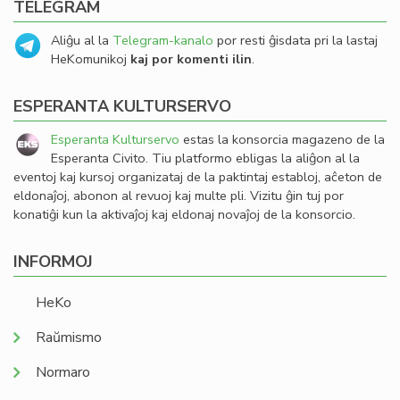
TELEGRAM
Aliĝu al la
Telegram-kanalo
por resti ĝisdata pri la lastaj
HeKomunikoj
kaj por komenti ilin
.
ESPERANTA KULTURSERVO
Esperanta Kulturservo
estas la konsorcia magazeno de la
Esperanta Civito. Tiu platformo ebligas la aliĝon al la
eventoj kaj kursoj organizataj de la paktintaj establoj, aĉeton de
eldonaĵoj, abonon al revuoj kaj multe pli. Vizitu ĝin tuj por
konatiĝi kun la aktivaĵoj kaj eldonaj novaĵoj de la konsorcio.
INFORMOJ
HeKo
Raŭmismo
Normaro