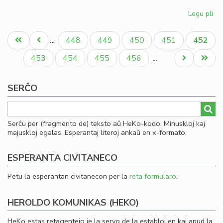
Legu pli
pri
Gio
Pagination
Sil
Unua
Antaŭa
Paĝo
Paĝo
Paĝo
Paĝo
Aktual
448
449
450
451
452
…
la
paĝo
paĝo
paĝo
la
Paĝo
Paĝo
Paĝo
Paĝo
Next
Last
453
454
455
456
…
Ko
page
page
SERĈO
Serĉu per (fragmento de) teksto aŭ HeKo-kodo. Minuskloj kaj
majuskloj egalas. Esperantaj literoj ankaŭ en x-formato.
ESPERANTA CIVITANECO
Petu la esperantan civitanecon per la
reta formularo
.
HEROLDO KOMUNIKAS (HEKO)
HeKo estas retagentejo je la servo de la establoj en kaj apud la