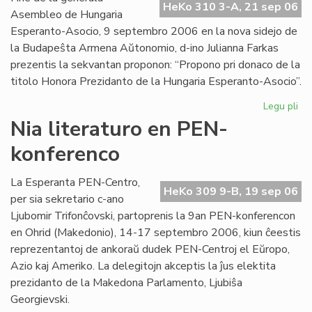
HeKo 310 3-A, 21 sep 06
Int
Asembleo de Hungaria
Esperanto-Asocio, 9 septembro 2006 en la nova sidejo de
la Budapeŝta Armena Aŭtonomio, d-ino Julianna Farkas
prezentis la sekvantan proponon: “Propono pri donaco de la
titolo Honora Prezidanto de la Hungaria Esperanto-Asocio”.
Legu pli
pri
Hu
Nia literaturo en PEN-
Es
konferenco
Aso
Du
ho
La Esperanta PEN-Centro,
HeKo 309 9-B, 19 sep 06
pr
per sia sekretario c-ano
Ljubomir Trifonĉovski, partoprenis la 9an PEN-konferencon
en Ohrid (Makedonio), 14-17 septembro 2006, kiun ĉeestis
reprezentantoj de ankoraŭ dudek PEN-Centroj el Eŭropo,
Azio kaj Ameriko. La delegitojn akceptis la ĵus elektita
prezidanto de la Makedona Parlamento, Ljubiŝa
Georgievski.