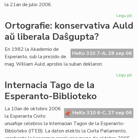
la 21an de julio 2006.
Legu pli
pri
La
Ortografie: konservativa Auld
Li
aŭ liberala Daŝgupta?
Ko
pr
po
En 1982 la Akademio de
HeKo 310 7-A, 28 sep 06
ofi
Esperanto, sub la prezido de
mag. William Auld, aprobis la suban deklaron:
Legu pli
pri
Ort
Internacia Tago de la
ko
Esperanto-Biblioteko
Au
aŭ
lib
La 10an de oktobro 2006
HeKo 310 6-C, 27 sep 06
Da
la Esperanta Civito
unuafoje celebros la Internacian Tagon de la Esperanto-
Biblioteko (ITEB). La daton elektis la Civita Parlamento,