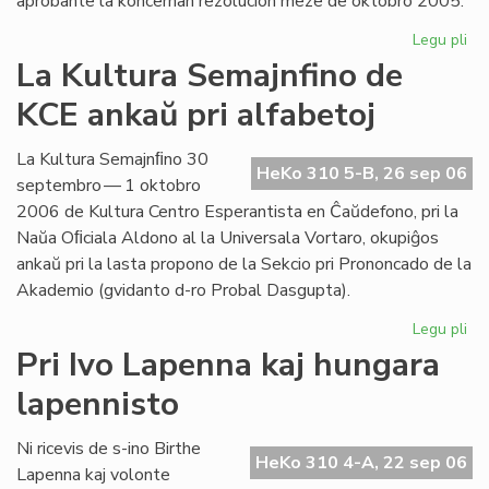
aprobante la koncernan rezolucion meze de oktobro 2005.
Legu pli
pri
Int
La Kultura Semajnfino de
Ta
KCE ankaŭ pri alfabetoj
de
la
Es
La Kultura Semajnﬁno 30
HeKo 310 5-B, 26 sep 06
Bib
septembro — 1 oktobro
2006 de Kultura Centro Esperantista en Ĉaŭdefono, pri la
Naŭa Oﬁciala Aldono al la Universala Vortaro, okupiĝos
ankaŭ pri la lasta propono de la Sekcio pri Prononcado de la
Akademio (gvidanto d-ro Probal Dasgupta).
Legu pli
pri
La
Pri Ivo Lapenna kaj hungara
Kul
lapennisto
Se
de
KC
Ni ricevis de s-ino Birthe
HeKo 310 4-A, 22 sep 06
an
Lapenna kaj volonte