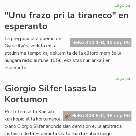
Legu pli
pri
Ni
"Unu frazo pri la tiraneco" en
lit
esperanto
en
PE
ko
La plej populara poemo de
HeKo 310 1-B, 19 sep 06
Gyula Ilyés, verkita en la
stalinisma tempo kaj deklamita de la aŭtoro mem ĉe la
hungara radio aŭtune 1956, ekzistas nun ankaŭ en
esperanto.
Legu pli
pri
"U
Giorgio Silfer lasas la
fra
Kortumon
pri
la
tir
Per letero al la Konsulo,
HeKo 309 8-C, 18 sep 06
en
kun kopio al la kortumanoj,
es
c-ano Giorgio Silfer anoncis sian demision el la arbitracia
instanco de la Esperanta Civito, kun la suba klarigo: