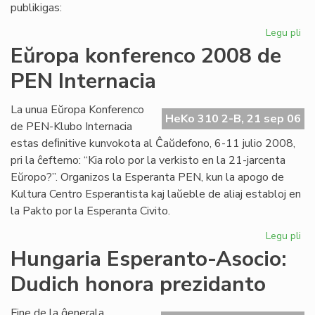
pri
publikigas:
alf
Legu pli
pri
Pri
Eŭropa konferenco 2008 de
Ivo
PEN Internacia
La
kaj
hu
La unua Eŭropa Konferenco
HeKo 310 2-B, 21 sep 06
la
de PEN-Klubo Internacia
estas deﬁnitive kunvokota al Ĉaŭdefono, 6-11 julio 2008,
pri la ĉeftemo: “Kia rolo por la verkisto en la 21-jarcenta
Eŭropo?”. Organizos la Esperanta PEN, kun la apogo de
Kultura Centro Esperantista kaj laŭeble de aliaj establoj en
la Pakto por la Esperanta Civito.
Legu pli
pri
Eŭ
Hungaria Esperanto-Asocio:
ko
Dudich honora prezidanto
20
de
PE
Fine de la ĝenerala