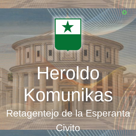
Skip
to
main
content
Heroldo
Komunikas
Retagentejo de la Esperanta
Civito