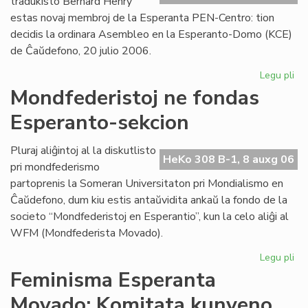
tradukisto Bernard Henry
estas novaj membroj de la Esperanta PEN-Centro: tion
decidis la ordinara Asembleo en la Esperanto-Domo (KCE)
de Ĉaŭdefono, 20 julio 2006.
Legu pli
pri
As
Mondfederistoj ne fondas
de
Esperanto-sekcion
la
Es
PE
Pluraj aliĝintoj al la diskutlisto
HeKo 308 B-1, 8 auxg 06
Ce
pri mondfederismo
partoprenis la Someran Universitaton pri Mondialismo en
Ĉaŭdefono, dum kiu estis antaŭvidita ankaŭ la fondo de la
societo “Mondfederistoj en Esperantio”, kun la celo aliĝi al
WFM (Mondfederista Movado).
Legu pli
pri
Mo
Feminisma Esperanta
ne
Movado: Komitata kunveno
fo