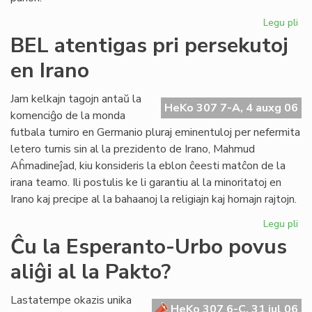
Legu pli
pri
UE
BEL atentigas pri persekutoj
Ko
en Irano
sil
Gb
kaj
Jam kelkajn tagojn antaŭ la
HeKo 307 7-A, 4 auxg 06
tor
komenciĝo de la monda
Re
futbala turniro en Germanio pluraj eminentuloj per nefermita
letero turnis sin al la prezidento de Irano, Mahmud
Aĥmadineĵad, kiu konsideris la eblon ĉeesti matĉon de la
irana teamo. Ili postulis ke li garantiu al la minoritatoj en
Irano kaj precipe al la bahaanoj la religiajn kaj homajn rajtojn.
Legu pli
pri
BE
Ĉu la Esperanto-Urbo povus
ate
aliĝi al la Pakto?
pri
pe
en
Lastatempe okazis unika
HeKo 307 6-C, 31 jul 06
Ira