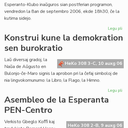
Esperanto-Klubo inaŭguros sian postferian programon,
vendredon la 8an de septembro 2006, ekde 18h30, ĉe la
kutima sidejo.
Legu pli
pri
Gio
Konstrui kune la demokration
Sil
sen burokratio
pr
en
Lo
Laŭ diversaj gradoj, la
HeKo 308 3-C, 10 auxg 06
Naŭa de Aŭgusto en
Bulonjo-ĉe-Maro signis la aprobon pri la ĉefaj simboloj de
nia lingvokomunumo: la Libro, la Flago, la Himno.
Legu pli
pri
Kon
Asembleo de la Esperanta
ku
PEN-Centro
la
de
se
Verkisto Gbeglo Koﬃ kaj
HeKo 308 2-B, 9 auxg 06
bur