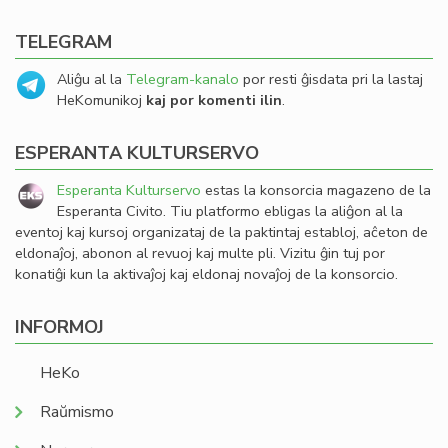
TELEGRAM
Aliĝu al la
Telegram-kanalo
por resti ĝisdata pri la lastaj
HeKomunikoj
kaj por komenti ilin
.
ESPERANTA KULTURSERVO
Esperanta Kulturservo
estas la konsorcia magazeno de la
Esperanta Civito. Tiu platformo ebligas la aliĝon al la
eventoj kaj kursoj organizataj de la paktintaj establoj, aĉeton de
eldonaĵoj, abonon al revuoj kaj multe pli. Vizitu ĝin tuj por
konatiĝi kun la aktivaĵoj kaj eldonaj novaĵoj de la konsorcio.
INFORMOJ
HeKo
Raŭmismo