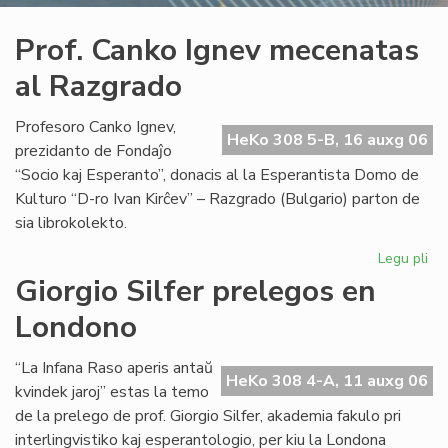
Prof. Canko Ignev mecenatas
al Razgrado
Profesoro Canko Ignev,
HeKo 308 5-B, 16 auxg 06
prezidanto de Fondaĵo
“Socio kaj Esperanto”, donacis al la Esperantista Domo de
Kulturo “D-ro Ivan Kirĉev” – Razgrado (Bulgario) parton de
sia librokolekto.
Legu pli
pri
Pro
Giorgio Silfer prelegos en
Ca
Londono
Ig
me
al
“La Infana Raso aperis antaŭ
HeKo 308 4-A, 11 auxg 06
Ra
kvindek jaroj” estas la temo
de la prelego de prof. Giorgio Silfer, akademia fakulo pri
interlingvistiko kaj esperantologio, per kiu la Londona