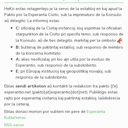
HeKo estas retagentejo je la servo de la establoj en kaj apud la
Pakto por la Esperanta Civito, sub la imprimaturo de la Konsulo
aŭ delegito. La informoj estas:
C:
oﬁcialaj de la Civitaj instancoj, kiuj esprimas la oﬁcialan
starpunkton de la Civito pri specifa temo, sub responso de
la Konsulo, aŭ de ties delegito, markitaj per la simbolo
.
B:
bultenaj de paktintaj establoj, sub responso de membro
de la koncerna komitato.
A:
alies neoﬁcialaj, pri kio ajn utila por la evoluo de
Esperantio, sub responso de la subskribinto.
E:
pri Eŭropaj institucioj kaj geopolitikaj novaĵoj, sub
responso de la subskribinto.
Eblas
sendi
artikolon
aŭ kontakti la redakcion tra
pakto
[ĉe]
esperantio
.
net
(pakto[at]esperantio[dot]net)
. Publikigo estas
rajto por esperantaj civitanoj kaj paktintaj establoj, laŭdiskrecia
por la ceteraj.
Eblas donaci monon por subteni nin pere de
Esperanta
Kulturservo
.
RSS-servo