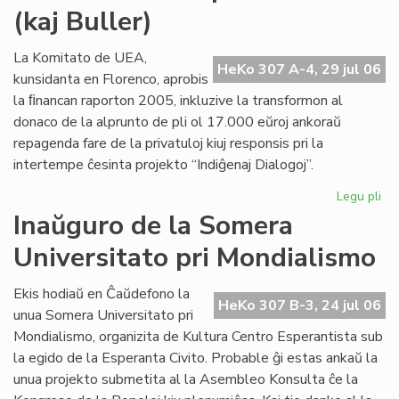
(kaj Buller)
Civ
sol
la
La Komitato de UEA,
HeKo 307 A-4, 29 jul 06
de
kunsidanta en Florenco, aprobis
pri
la ﬁnancan raporton 2005, inkluzive la transformon al
ne
donaco de la alprunto de pli ol 17.000 eŭroj ankoraŭ
repagenda fare de la privatuloj kiuj responsis pri la
intertempe ĉesinta projekto “Indiĝenaj Dialogoj”.
Legu pli
pri
Mo
Inaŭguro de la Somera
ab
Universitato pri Mondialismo
po
Cor
(ka
Ekis hodiaŭ en Ĉaŭdefono la
HeKo 307 B-3, 24 jul 06
Bul
unua Somera Universitato pri
Mondialismo, organizita de Kultura Centro Esperantista sub
la egido de la Esperanta Civito. Probable ĝi estas ankaŭ la
unua projekto submetita al la Asembleo Konsulta ĉe la