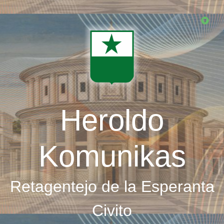
Skip
to
main
content
Heroldo
Komunikas
Retagentejo de la Esperanta
Civito