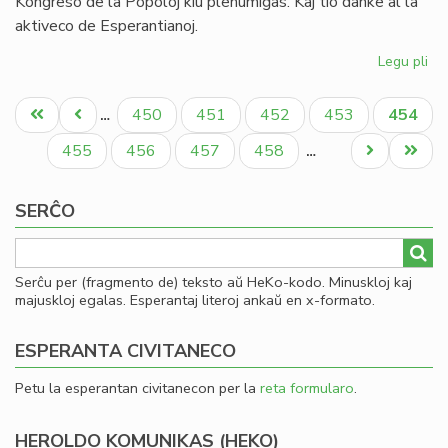
Kongreso de la Popoloj kiu plenumiĝas. Kaj tio danke al la
aktiveco de Esperantianoj.
Legu pli
pri
In
Pagination
de
Unua
Antaŭa
Paĝo
Paĝo
Paĝo
Paĝo
Aktual
450
451
452
453
454
…
la
paĝo
paĝo
paĝo
So
Paĝo
Paĝo
Paĝo
Paĝo
Next
Last
455
456
457
458
…
Uni
page
page
pri
SERĈO
Mo
Serĉu per (fragmento de) teksto aŭ HeKo-kodo. Minuskloj kaj
majuskloj egalas. Esperantaj literoj ankaŭ en x-formato.
ESPERANTA CIVITANECO
Petu la esperantan civitanecon per la
reta formularo
.
HEROLDO KOMUNIKAS (HEKO)