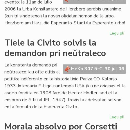
evento: la 11an de julio
2006 la Urba Konsilantaro de Herzberg aprobis unuanime
(kun tri sindetenoj) la novan oﬁcialan nomon de la urbo:
Herzberg am Harz, die Esperanto-Stadt/la Esperanto-urbo!
Legu pli
pri
Ĉu
Tiele la Civito solvis la
la
demandon pri neŭtraleco
Es
Ur
po
La konstanta demando pri
HeKo 307 5-C, 30 jul 06
ali
neŭtraleco, kiu ofte glitis al
al
politika indiferento en la historia linio Pariza CO-Kolonjo
la
1933-Internacia E-Ligo-nuntempa UEA (kiu ne originas el la
Pa
asocio fondita en 1908 fare de Hector Hodler, sed el la
ensorbo de ĉi tiu al IEL, 1947), trovis la adekvatan solvon
en la formulo de la Esperanta Civito.
Legu pli
pri
Tie
Morala absolvo por Corsetti
la