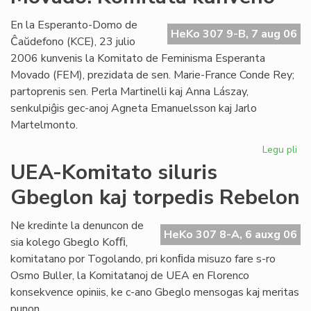
Es
se
En la Esperanto-Domo de
HeKo 307 9-B, 7 aug 06
Ĉaŭdefono (KCE), 23 julio
2006 kunvenis la Komitato de Feminisma Esperanta
Movado (FEM), prezidata de sen. Marie-France Conde Rey;
partoprenis sen. Perla Martinelli kaj Anna Lászay,
senkulpiĝis gec-anoj Agneta Emanuelsson kaj Jarlo
Martelmonto.
Legu pli
pri
Fe
UEA-Komitato siluris
Es
Gbeglon kaj torpedis Rebelon
Mo
Ko
ku
Ne kredinte la denuncon de
HeKo 307 8-A, 6 auxg 06
sia kolego Gbeglo Koﬃ,
komitatano por Togolando, pri konﬁda misuzo fare s-ro
Osmo Buller, la Komitatanoj de UEA en Florenco
konsekvence opiniis, ke c-ano Gbeglo mensogas kaj meritas
punon.