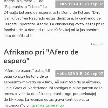
Aperis la numero 21 de
HeKo 339 4-B, 23 sep 07
Po
“Esperantista Tribuno”. La
24-paĝa bulteno de Esperantista Domo de Kulturo “D-ro
Ivan Kirĉev” en Razgrado estas dediĉita al la centjariĝo de
Bulgara Esperanto-Asocio. La enkondukaj vortoj estas pri la
fondinto de la domo d-ro Ivan Kirĉev kaj pri la ĵus aperinta
libro dediĉita al li.
Legu pli
pri
Ap
Afrikano pri "Afero de
"Es
espero"
Tr
n-
ro
“Afero de espero” estas 86-
HeKo 339 3-B, 20 sep 07
21
paĝa konciza historio de la
esperanto-movado en Afriko, laŭ subtitolo de la aŭtorino,
Heidi Goes el Nederlando. Ni aperigas ĉi-sube parton de la
recenzo, verkita de afrika esperantologo, por periodaĵoj
de LF-koop. La recenzo estas grava kontribuo al la
historiograﬁo pri
la afrika Esperantio
.