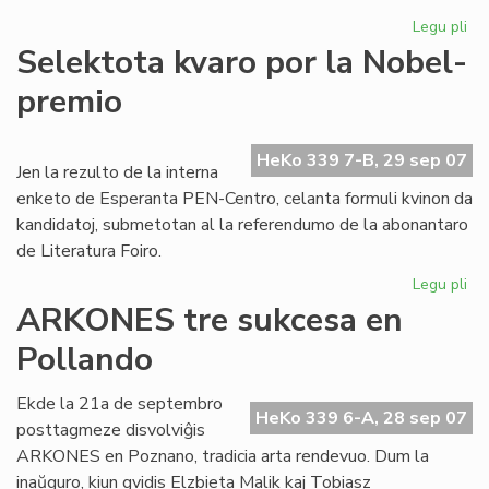
Legu pli
pri
Kr
Selektota kvaro por la Nobel-
la
premio
ma
en
de
HeKo 339 7-B, 29 sep 07
UE
Jen la rezulto de la interna
enketo de Esperanta PEN-Centro, celanta formuli kvinon da
kandidatoj, submetotan al la referendumo de la abonantaro
de Literatura Foiro.
Legu pli
pri
Se
ARKONES tre sukcesa en
kv
Pollando
po
la
No
Ekde la 21a de septembro
HeKo 339 6-A, 28 sep 07
pr
posttagmeze disvolviĝis
ARKONES en Poznano, tradicia arta rendevuo. Dum la
inaŭguro, kiun gvidis Elzbieta Malik kaj Tobiasz