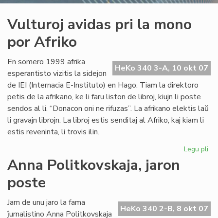
Vulturoj avidas pri la mono
por Afriko
En somero 1999 afrika
HeKo 340 3-A, 10 okt 07
esperantisto vizitis la sidejon
de IEI (Internacia E-Instituto) en Hago. Tiam la direktoro
petis de la afrikano, ke li faru liston de libroj, kiujn li poste
sendos al li. “Donacon oni ne rifuzas”. La afrikano elektis laŭ
li gravajn librojn. La libroj estis senditaj al Afriko, kaj kiam li
estis reveninta, li trovis ilin.
Legu pli
pri
Vul
Anna Politkovskaja, jaron
av
poste
pri
la
mo
Jam de unu jaro la fama
HeKo 340 2-B, 8 okt 07
po
ĵurnalistino Anna Politkovskaja