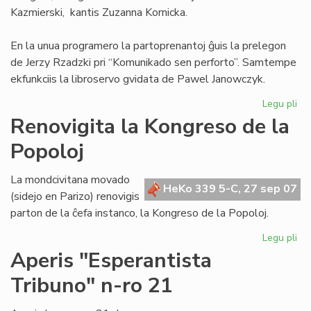
Kazmierski, kantis Zuzanna Kornicka.
En la unua programero la partoprenantoj ĝuis la prelegon
de Jerzy Rzadzki pri “Komunikado sen perforto”. Samtempe
ekfunkciis la libroservo gvidata de Pawel Janowczyk.
Legu pli
pri
AR
Renovigita la Kongreso de la
tre
Popoloj
su
en
Po
La mondcivitana movado
HeKo 339 5-C, 27 sep 07
(sidejo en Parizo) renovigis
parton de la ĉefa instanco, la Kongreso de la Popoloj.
Legu pli
pri
Re
Aperis "Esperantista
la
Tribuno" n-ro 21
Ko
de
la