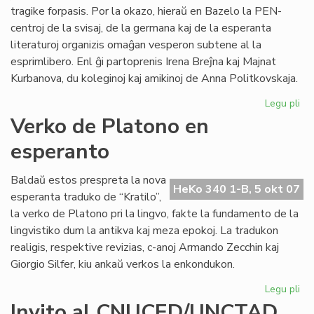
Afr
tragike forpasis. Por la okazo, hieraŭ en Bazelo la PEN-
centroj de la svisaj, de la germana kaj de la esperanta
literaturoj organizis omaĝan vesperon subtene al la
esprimlibero. Enl ĝi partoprenis Irena Breĵna kaj Majnat
Kurbanova, du koleginoj kaj amikinoj de Anna Politkovskaja.
Legu pli
pri
An
Verko de Platono en
Pol
esperanto
jar
po
Baldaŭ estos prespreta la nova
HeKo 340 1-B, 5 okt 07
esperanta traduko de “Kratilo”,
la verko de Platono pri la lingvo, fakte la fundamento de la
lingvistiko dum la antikva kaj meza epokoj. La tradukon
realigis, respektive revizias, c-anoj Armando Zecchin kaj
Giorgio Silfer, kiu ankaŭ verkos la enkondukon.
Legu pli
pri
Ve
Invito al CNUCED/UNCTAD