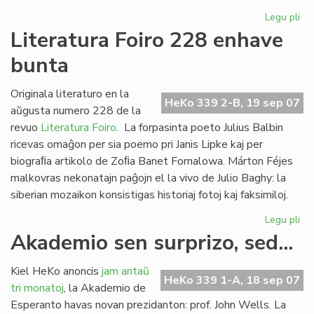
Legu pli
pri
Af
Literatura Foiro 228 enhave
pri
bunta
"A
de
es
Originala literaturo en la
HeKo 339 2-B, 19 sep 07
aŭgusta numero 228 de la
revuo
Literatura Foiro
. La forpasinta poeto Julius Balbin
ricevas omaĝon per sia poemo pri Janis Lipke kaj per
biograﬁa artikolo de Zoﬁa Banet Fornalowa. Márton Féjes
malkovras nekonatajn paĝojn el la vivo de Julio Baghy: la
siberian mozaikon konsistigas historiaj fotoj kaj faksimiloj.
Legu pli
pri
Lit
Akademio sen surprizo, sed...
Foi
22
Kiel HeKo anoncis
jam antaŭ
en
HeKo 339 1-A, 18 sep 07
tri monatoj
, la Akademio de
bu
Esperanto havas novan prezidanton: prof. John Wells. La