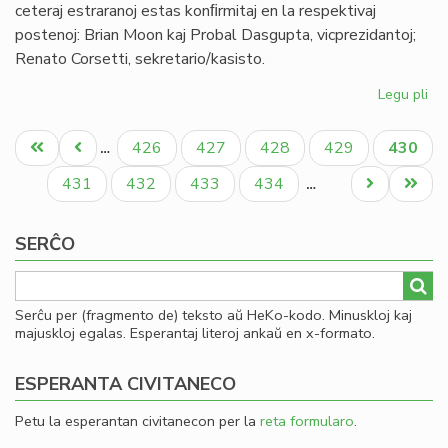
ceteraj estraranoj estas konﬁrmitaj en la respektivaj
postenoj: Brian Moon kaj Probal Dasgupta, vicprezidantoj;
Renato Corsetti, sekretario/kasisto.
Legu pli
pri
Ak
Pagination
se
Unua
Antaŭa
Paĝo
Paĝo
Paĝo
Paĝo
Aktual
426
427
428
429
430
…
sur
paĝo
paĝo
paĝo
sed
Paĝo
Paĝo
Paĝo
Paĝo
Next
Last
431
432
433
434
…
page
page
SERĈO
Serĉu per (fragmento de) teksto aŭ HeKo-kodo. Minuskloj kaj
majuskloj egalas. Esperantaj literoj ankaŭ en x-formato.
ESPERANTA CIVITANECO
Petu la esperantan civitanecon per la
reta formularo
.