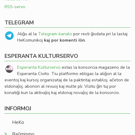
RSS-servo
TELEGRAM
Aliĝu al la
Telegram-kanalo
por resti ĝisdata pri la lastaj
HeKomunikoj
kaj por komenti ilin
.
ESPERANTA KULTURSERVO
Esperanta Kulturservo
estas la konsorcia magazeno de la
Esperanta Civito. Tiu platformo ebligas la aliĝon al la
eventoj kaj kursoj organizataj de la paktintaj establoj, aĉeton de
eldonaĵoj, abonon al revuoj kaj multe pli. Vizitu ĝin tuj por
konatiĝi kun la aktivaĵoj kaj eldonaj novaĵoj de la konsorcio.
INFORMOJ
HeKo
Raŭmismo