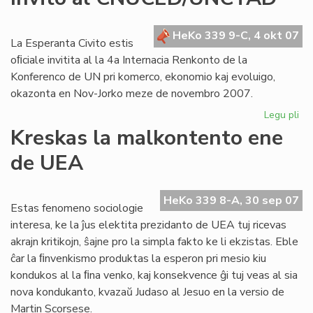
de
Pl
en
HeKo 339 9-C, 4 okt 07
La Esperanta Civito estis
es
oﬁciale invitita al la 4a Internacia Renkonto de la
Konferenco de UN pri komerco, ekonomio kaj evoluigo,
okazonta en Nov-Jorko meze de novembro 2007.
Legu pli
pri
Inv
Kreskas la malkontento ene
al
de UEA
CN
HeKo 339 8-A, 30 sep 07
Estas fenomeno sociologie
interesa, ke la ĵus elektita prezidanto de UEA tuj ricevas
akrajn kritikojn, ŝajne pro la simpla fakto ke li ekzistas. Eble
ĉar la ﬁnvenkismo produktas la esperon pri mesio kiu
kondukos al la ﬁna venko, kaj konsekvence ĝi tuj veas al sia
nova kondukanto, kvazaŭ Judaso al Jesuo en la versio de
Martin Scorsese.