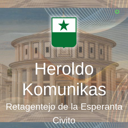
Skip
to
main
content
Heroldo
Komunikas
Retagentejo de la Esperanta
Civito