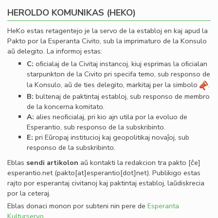
HEROLDO KOMUNIKAS (HEKO)
HeKo estas retagentejo je la servo de la establoj en kaj apud la
Pakto por la Esperanta Civito, sub la imprimaturo de la Konsulo
aŭ delegito. La informoj estas:
C:
oﬁcialaj de la Civitaj instancoj, kiuj esprimas la oﬁcialan
starpunkton de la Civito pri specifa temo, sub responso de
la Konsulo, aŭ de ties delegito, markitaj per la simbolo
.
B:
bultenaj de paktintaj establoj, sub responso de membro
de la koncerna komitato.
A:
alies neoﬁcialaj, pri kio ajn utila por la evoluo de
Esperantio, sub responso de la subskribinto.
E:
pri Eŭropaj institucioj kaj geopolitikaj novaĵoj, sub
responso de la subskribinto.
Eblas
sendi
artikolon
aŭ kontakti la redakcion tra
pakto
[ĉe]
esperantio
.
net
(pakto[at]esperantio[dot]net)
. Publikigo estas
rajto por esperantaj civitanoj kaj paktintaj establoj, laŭdiskrecia
por la ceteraj.
Eblas donaci monon por subteni nin pere de
Esperanta
Kulturservo
.