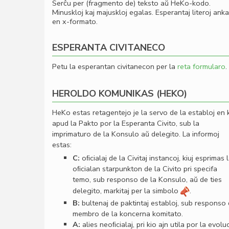
Serĉu per (fragmento de) teksto aŭ HeKo-kodo.
Minuskloj kaj majuskloj egalas. Esperantaj literoj ank
en x-formato.
ESPERANTA CIVITANECO
Petu la esperantan civitanecon per la
reta formularo
.
HEROLDO KOMUNIKAS (HEKO)
HeKo estas retagentejo je la servo de la establoj en 
apud la Pakto por la Esperanta Civito, sub la
imprimaturo de la Konsulo aŭ delegito. La informoj
estas:
C:
oﬁcialaj de la Civitaj instancoj, kiuj esprimas 
oﬁcialan starpunkton de la Civito pri specifa
temo, sub responso de la Konsulo, aŭ de ties
delegito, markitaj per la simbolo
.
B:
bultenaj de paktintaj establoj, sub responso
membro de la koncerna komitato.
A:
alies neoﬁcialaj, pri kio ajn utila por la evolu