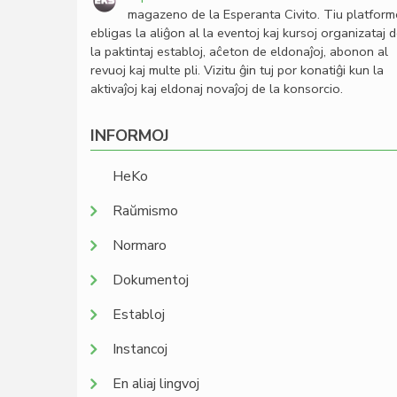
magazeno de la Esperanta Civito. Tiu platfor
ebligas la aliĝon al la eventoj kaj kursoj organizataj 
la paktintaj establoj, aĉeton de eldonaĵoj, abonon al
revuoj kaj multe pli. Vizitu ĝin tuj por konatiĝi kun la
aktivaĵoj kaj eldonaj novaĵoj de la konsorcio.
INFORMOJ
HeKo
Raŭmismo
Normaro
Dokumentoj
Establoj
Instancoj
En aliaj lingvoj