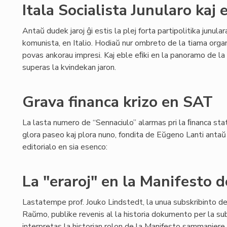
Itala Socialista Junularo kaj
Antaŭ dudek jaroj ĝi estis la plej forta partipolitika junul
komunista, en Italio. Hodiaŭ nur ombreto de la tiama org
povas ankorau impresi. Kaj eble eﬁki en la panoramo de la 
superas la kvindekan jaron.
Grava financa krizo en SAT
La lasta numero de “Sennaciulo” alarmas pri la ﬁnanca stat
glora paseo kaj plora nuno, fondita de Eŭgeno Lanti antaŭ 8
editorialo en sia esenco:
La "eraroj" en la Manifesto
Lastatempe prof. Jouko Lindstedt, la unua subskribinto d
Raŭmo, publike revenis al la historia dokumento per la sub
interpretas la historian rolon de la Manifesto sammaniere k