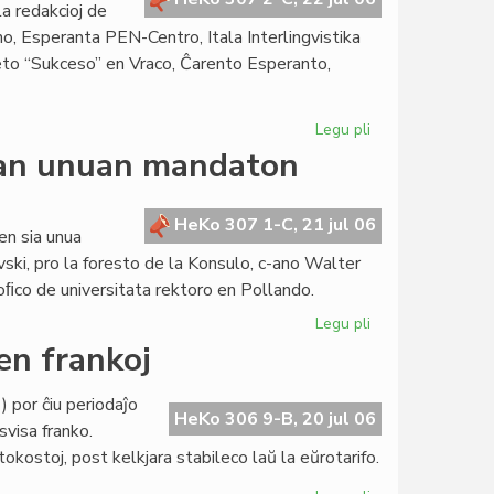
a redakcioj de
o, Esperanta PEN-Centro, Itala Interlingvistika
to “Sukceso” en Vraco, Ĉarento Esperanto,
Legu pli
pri
La
ian unuan mandaton
Forumo
konstatas
la
HeKo 307 1-C, 21 jul 06
en sia unua
kreskon
ski, pro la foresto de la Konsulo, c-ano Walter
de
oﬁco de universitata rektoro en Pollando.
la
Civito
Legu pli
pri
La
en frankoj
Senato
sukcese
 por ĉiu periodaĵo
fermas
HeKo 306 9-B, 20 jul 06
svisa franko.
sian
ostoj, post kelkjara stabileco laŭ la eŭrotarifo.
unuan
mandaton