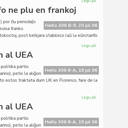
Legu pli
pri
Internacia
fo ne plu en frankoj
abontarifo
ne
 por ĉiu periodaĵo
plu
HeKo 306 B-9, 20 jul 06
svisa franko.
en
ostoj, post kelkjara stabileco laŭ la eŭrotarifo.
frankoj
Legu pli
pri
LF-
on al UEA
koop:
internacia
politika partio
abontarifo
HeKo 306 8-A, 19 jul 06
rino), petis la aliĝon
ne
eto estos traktata dum UK en Florenco, fare de la
plu
en
frankoj
Legu pli
pri
Politika
on al UEA
partio
petas
politika partio
la
HeKo 306 8-A, 19 jul 06
rino), petis la aliĝon
aliĝon