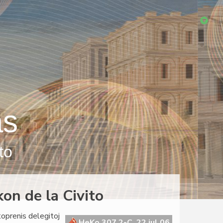
as
to
on de la Civito
oprenis delegitoj
HeKo 307 2-C, 22 jul 06