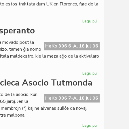
eto estos traktata dum UK en Florenco, fare de la
al
UEA
Legu pli
pri
Politika
esperanto
partio
petas
ara movado post la
la
HeKo 306 6-A, 18 jul 06
anizo, tamen ĝia nomo
aliĝon
itala maldekstro, kie la meza aĝo de la aktivularo
al
UEA
Legu pli
pri
Itala
acieca Asocio Tutmonda
socialista
junularo
o de la asocio, kun
kaj
HeKo 306 7-A, 18 jul 06
5 jaroj. Jen la
esperanto
n membrojn (*) kaj ne alvenas suﬁĉe da novaj,
s tre malbona.
Legu pli
pri