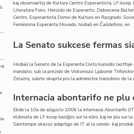
kaj observantoj de Kultura Centro Esperantista, LF-koop, l
aŭ
Literatura Foiro, Heroldo de Esperanto, Debrecena Bulten
Centro, Esperantista Domo de Kulturo en Razgrado, Socie
Feminisma Esperanta Movado, hodiaŭ en Ĉaŭdefono, en
La Senato sukcese fermas s
Hodiaŭ la Senato de la Esperanta Civito kunsidis lastfoje 
kaj
mandato, sub la prezido de Vickonsulo Ljubomir Trifonchov
Zelazny, subite okupita pro la administra transdono de la 
la
Internacia abontarifo ne plu 
Ekde la 10a de aŭgusto 2006 la Internacia Abontarifo (IT)
eldonata de LF-koop baziĝos sur la eŭro, kaj ne plu sur la 
 de
Samtempe okazos adaptigo de IT al la sendo- kaj produktok
o