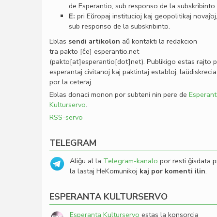
de Esperantio, sub responso de la subskribinto.
E:
pri Eŭropaj institucioj kaj geopolitikaj novaĵoj
sub responso de la subskribinto.
Eblas
sendi
artikolon
aŭ kontakti la redakcion
tra
pakto
[ĉe]
esperantio
.
net
(pakto[at]esperantio[dot]net)
. Publikigo estas rajto 
esperantaj civitanoj kaj paktintaj establoj, laŭdiskrecia
por la ceteraj.
Eblas donaci monon por subteni nin pere de
Esperant
Kulturservo
.
RSS-servo
TELEGRAM
Aliĝu al la
Telegram-kanalo
por resti ĝisdata p
la lastaj HeKomunikoj
kaj por komenti ilin
.
ESPERANTA KULTURSERVO
Esperanta Kulturservo
estas la konsorcia