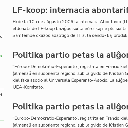
LF-koop: internacia abontari
,
Ekde la 10a de aŭgusto 2006 la Internacia Abontarifo (IT)
eldonata de LF-koop baziĝos sur la eŭro, kaj ne plu sur la 
Samtempe okazos adaptigo de IT al la sendo- kaj produktok
por
Politika partio petas la aliĝ
a
“Eŭropo-Demokratio-Esperanto”, registrita en Francio kiel 
(almenaŭ en sudorienta regiono, sub la gvido de Kristian Ga
kiel faka asocio al Universala Esperanto-Asocio. La aliĝp
UEA-Komitato.
ri
Politika partio petas la aliĝ
“Eŭropo-Demokratio-Esperanto”, registrita en Francio kiel 
(almenaŭ en sudorienta regiono, sub la gvido de Kristian Ga