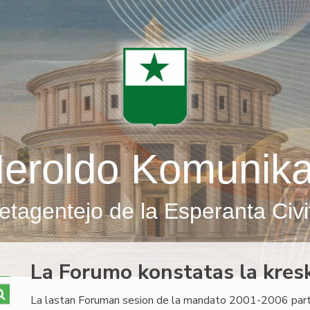
eroldo Komunik
etagentejo de la Esperanta Civi
La Forumo konstatas la kresk
La lastan Foruman sesion de la mandato 2001-2006 part