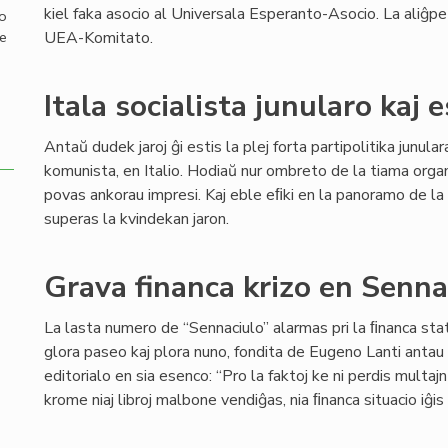
kiel faka asocio al Universala Esperanto-Asocio. La aliĝp
mo
UEA-Komitato.
de
Itala socialista junularo kaj 
Antaŭ dudek jaroj ĝi estis la plej forta partipolitika junul
komunista, en Italio. Hodiaŭ nur ombreto de la tiama org
povas ankorau impresi. Kaj eble eﬁki en la panoramo de la 
superas la kvindekan jaron.
Grava financa krizo en Senn
La lasta numero de “Sennaciulo” alarmas pri la ﬁnanca stat
glora paseo kaj plora nuno, fondita de Eugeno Lanti antau 8
editorialo en sia esenco: “Pro la faktoj ke ni perdis multaj
krome niaj libroj malbone vendiĝas, nia ﬁnanca situacio iĝi