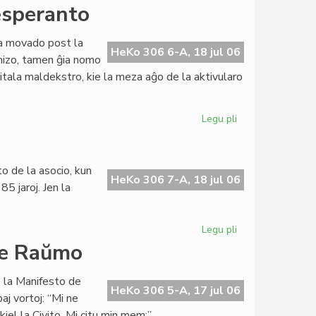
Grava
 esperanto
financa
krizo
ara movado post la
en
HeKo 306 6-A, 18 jul 06
anizo, tamen ĝia nomo
Sennacieca
itala maldekstro, kie la meza aĝo de la aktivularo
Asocio
Tutmonda
Legu pli
pri
Itala
Socialista
Junularo
o de la asocio, kun
kaj
HeKo 306 7-A, 18 jul 06
5 jaroj. Jen la
esperanto
Legu pli
pri
Grava
 de Raŭmo
financa
krizo
e la Manifesto de
en
HeKo 306 5-A, 17 jul 06
aj vortoj: “Mi ne
SAT
iel la Civito. Mi citu min mem:”