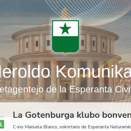
eroldo Komunik
etagentejo de la Esperanta Civi
La Gotenburga klubo bonven
C-ino Manuela Blanco, sekretario de Esperanta Naturamika