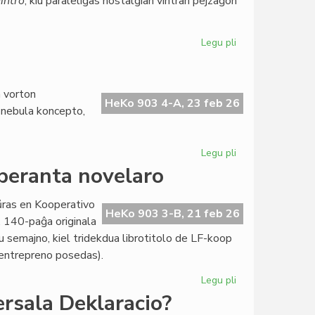
intro
, kiu paraleligas nostalgian vintran pejzaĝon
Legu pli
pri
Literatura
Foiro
340
a vorton
frue
HeKo 903 4-A, 23 feb 26
u nebula koncepto,
ĉe
la
presejo
Legu pli
pri
Zamenhof
speranta novelaro
kaj
la
aŭras en Kooperativo
Fina
HeKo 903 3-B, 21 feb 26
”, 140-paĝa originala
Venko
u semajno, kiel tridekdua librotitolo de LF-koop
a entrepreno posedas).
Legu pli
pri
Nova
ersala Deklaracio?
perlo