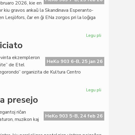
bruaro 2026, kie en
por kiu gravos ankaŭ la Skandinava Esperanto-
Lesjöfors, ĉar en ĝi ENa zorgos pri la loĝiga
Legu pli
pri
La
iciato
Gotenburga
klubo
cevinta ekzempleron
bonvenigis
HeKo 903 6-B, 25 jan 26
rite” de Etel
Manuelan
legorondo” organizita de Kultura Centro
Blanco
Legu pli
pri
Bibliomonde,
la presejo
bazo
de
egantoj riĉan
KCE-
HeKo 903 5-B, 24 feb 26
raturon, muzikon kaj
iniciato