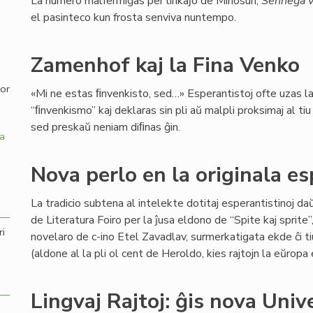
La numero malfermiĝas per lirikaĵo de Minosun,
Senneĝa v
el pasinteco kun frosta senviva nuntempo.
,
Zamenhof kaj la Fina Venko
por
«Mi ne estas ﬁnvenkisto, sed…» Esperantistoj ofte uzas l
“ﬁnvenkismo” kaj deklaras sin pli aŭ malpli proksimaj al ti
sed preskaŭ neniam diﬁnas ĝin.
a
Nova perlo en la originala e
La tradicio subtena al intelekte dotitaj esperantistinoj d
de Literatura Foiro per la ĵusa eldono de “Spite kaj sprite
ri
novelaro de c-ino Etel Zavadlav, surmerkatigata ekde ĉi ti
(aldone al la pli ol cent de Heroldo, kies rajtojn la eŭrop
Lingvaj Rajtoj: ĝis nova Univ