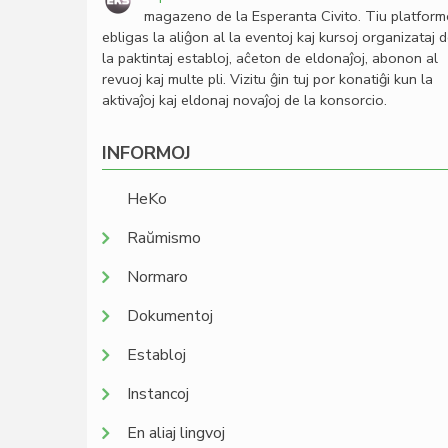
magazeno de la Esperanta Civito. Tiu platfor
ebligas la aliĝon al la eventoj kaj kursoj organizataj 
la paktintaj establoj, aĉeton de eldonaĵoj, abonon al
revuoj kaj multe pli. Vizitu ĝin tuj por konatiĝi kun la
aktivaĵoj kaj eldonaj novaĵoj de la konsorcio.
INFORMOJ
HeKo
Raŭmismo
Normaro
Dokumentoj
Establoj
Instancoj
En aliaj lingvoj