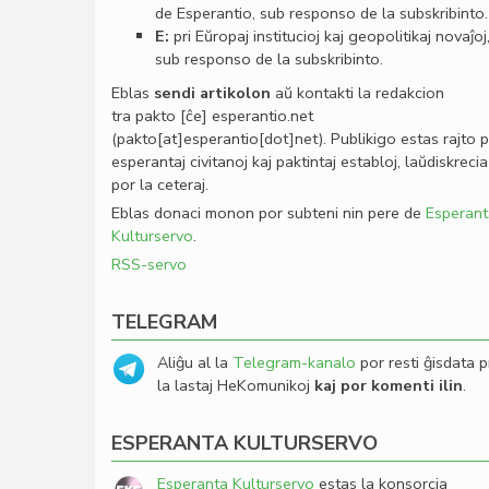
de Esperantio, sub responso de la subskribinto.
E:
pri Eŭropaj institucioj kaj geopolitikaj novaĵoj
sub responso de la subskribinto.
Eblas
sendi
artikolon
aŭ kontakti la redakcion
tra
pakto
[ĉe]
esperantio
.
net
(pakto[at]esperantio[dot]net)
. Publikigo estas rajto 
esperantaj civitanoj kaj paktintaj establoj, laŭdiskrecia
por la ceteraj.
Eblas donaci monon por subteni nin pere de
Esperant
Kulturservo
.
RSS-servo
TELEGRAM
Aliĝu al la
Telegram-kanalo
por resti ĝisdata p
la lastaj HeKomunikoj
kaj por komenti ilin
.
ESPERANTA KULTURSERVO
Esperanta Kulturservo
estas la konsorcia