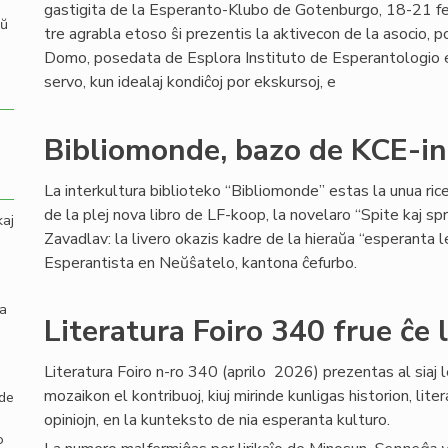
gastigita de la Esperanto-Klubo de Gotenburgo, 18-21 fe
aŭ
tre agrabla etoso ŝi prezentis la aktivecon de la asocio, 
Domo, posedata de Esplora Instituto de Esperantologio en 
servo, kun idealaj kondiĉoj por ekskursoj, e
Bibliomonde, bazo de KCE-in
La interkultura biblioteko “Bibliomonde” estas la unua ri
de la plej nova libro de LF-koop, la novelaro “Spite kaj sp
kaj
Zavadlav: la livero okazis kadre de la hieraŭa “esperanta 
Esperantista en Neŭŝatelo, kantona ĉefurbo.
la
Literatura Foiro 340 frue ĉe 
Literatura Foiro n-ro 340 (aprilo 2026) prezentas al siaj l
mozaikon el kontribuoj, kiuj mirinde kunligas historion, lite
 de
opiniojn, en la kunteksto de nia esperanta kulturo.
o