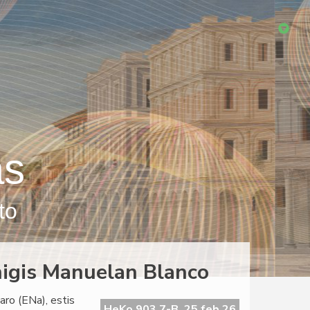
as
to
igis Manuelan Blanco
ro (ENa), estis
HeKo 903 7-B, 25 feb 26