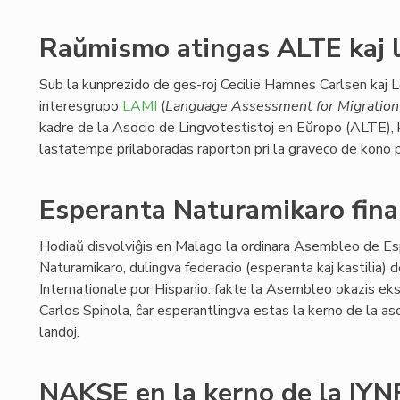
Raŭmismo atingas ALTE kaj l
Sub la kunprezido de ges-roj Cecilie Hamnes Carlsen kaj L
interesgrupo
LAMI
(
Language Assessment for Migration 
kadre de la Asocio de Lingvotestistoj en Eŭropo (ALTE),
lastatempe prilaboradas raporton pri la graveco de kono pr
Esperanta Naturamikaro finan
Hodiaŭ disvolviĝis en Malago la ordinara Asembleo de E
Naturamikaro, dulingva federacio (esperanta kaj kastilia) 
Internationale por Hispanio: fakte la Asembleo okazis eks
Carlos Spinola, ĉar esperantlingva estas la kerno de la aso
landoj.
NAKSE en la kerno de la IYN