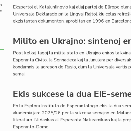
mo
Ekspertoj el Katalunlingvio kaj aliaj partoj de Eŭropo pla
de
Universala Deklaracio pri la Lingvaj Rajtoj, kiu celas refreŝi
ekzistantan dokumenton, aprobitan en 1996 en Barcelono,
Milito en Ukrajno: sintenoj e
Post kelkaj tagoj la milita stato en Ukrajno eniros la kvin
Esperanta Civito, la Sennacieca kaj la Junulara per diversa
kondamnis la agreson de Rusio, dum la Universala vartis pe
samaj.
Ekis sukcese la dua EIE-semes
En la Esplora Instituto de Esperantologio ekis la dua sem
akademia jaro 2025/26 per la sukcesa semajno en Malago,
literaturo. Ni dankas al Esperanta Naturamikaro kaj la pro
Esperanto-Domo.