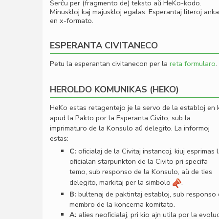
Serĉu per (fragmento de) teksto aŭ HeKo-kodo.
Minuskloj kaj majuskloj egalas. Esperantaj literoj ank
en x-formato.
ESPERANTA CIVITANECO
Petu la esperantan civitanecon per la
reta formularo
.
HEROLDO KOMUNIKAS (HEKO)
HeKo estas retagentejo je la servo de la establoj en 
apud la Pakto por la Esperanta Civito, sub la
imprimaturo de la Konsulo aŭ delegito. La informoj
estas:
C:
oﬁcialaj de la Civitaj instancoj, kiuj esprimas 
oﬁcialan starpunkton de la Civito pri specifa
temo, sub responso de la Konsulo, aŭ de ties
delegito, markitaj per la simbolo
.
B:
bultenaj de paktintaj establoj, sub responso
membro de la koncerna komitato.
A:
alies neoﬁcialaj, pri kio ajn utila por la evolu