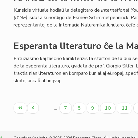
Kunsidis virtuale hodiaŭ la delegitaro de
International Yo
(IYNF)
, sub la kunordigo de Esmée Schimmelpenninck. Pa
reprezentantoj de la Internacia Naturamika Junularo, ĉefe e
Esperanta literaturo ĉe la M
Entuziasmo kaj fascino karakterizis la starton de la dua se
de la esperanta literaturo, gvidata de prof. Giorgio Silfer. 
traktis nian literaturon en komparo kun aliaj eŭropaj, specif
skoloj ankaŭ alilingvaj.
Pagination
Unua
Antaŭa
Paĝo
Paĝo
Paĝo
Paĝo
Aktual
7
8
9
10
11
…
paĝo
paĝo
paĝo