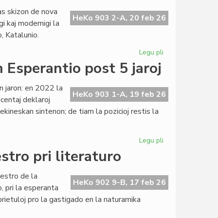
en
nas skizon de nova
la
HeKo 903 2-A, 20 feb 26
gi kaj modernigi la
originala
 Katalunio.
esperanta
novelaro
Legu pli
pri
Lingvaj
n Esperantio post 5 jaroj
Rajtoj:
ĝis
an jaron: en 2022 la
nova
HeKo 903 1-A, 19 feb 26
kcentaj deklaroj
Universala
kineskan sintenon; de tiam la pozicioj restis la
Deklaracio?
Legu pli
pri
Milito
tro pri literaturo
en
Ukrajno:
estro de la
sintenoj
HeKo 902 9-B, 17 feb 26
 pri la esperanta
en
prietuloj pro la gastigado en la naturamika
Esperantio
post