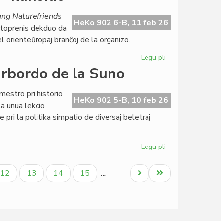
Naturamikaro
finance
ung Naturefriends
gracila,
HeKo 902 6-B, 11 feb 26
rtoprenis dekduo da
sed
l orienteŭropaj branĉoj de la organizo.
bonfarta
Legu pli
pri
NAKSE
arbordo de la Suno
en
la
mestro pri historio
kerno
HeKo 902 5-B, 10 feb 26
La unua lekcio
de
e pri la politika simpatio de diversaj beletraj
la
IYNF-
kunsido
Legu pli
pri
Esperanta
literaturo
a
Paĝo
Paĝo
Paĝo
Paĝo
Next
Last
12
13
14
15
…
ĉe
page
page
la
Marbordo
de
la