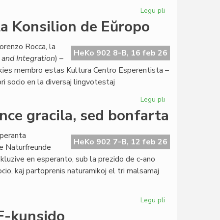
5
Legu pli
pri
jaroj
Ekis
a Konsilion de Eŭropo
sukcese
la
orenzo Rocca, la
dua
HeKo 902 8-B, 16 feb 26
and Integration
) –
EIE-
 kies membro estas Kultura Centro Esperentista –
semestro
i socio en la diversaj lingvotestaj
pri
literaturo
Legu pli
pri
Raŭmismo
ce gracila, sed bonfarta
atingas
ALTE
speranta
kaj
HeKo 902 7-B, 12 feb 26
de Naturfreunde
la
kluzive en esperanto, sub la prezido de c-ano
Konsilion
cio, kaj partoprenis naturamikoj el tri malsamaj
de
Eŭropo
Legu pli
pri
Esperanta
F-kunsido