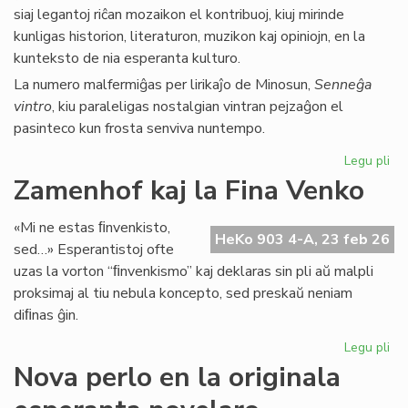
siaj legantoj riĉan mozaikon el kontribuoj, kiuj mirinde
kunligas historion, literaturon, muzikon kaj opiniojn, en la
kunteksto de nia esperanta kulturo.
La numero malfermiĝas per lirikaĵo de Minosun,
Senneĝa
vintro
, kiu paraleligas nostalgian vintran pejzaĝon el
pasinteco kun frosta senviva nuntempo.
Legu pli
pri
Lit
Zamenhof kaj la Fina Venko
Foi
34
«Mi ne estas ﬁnvenkisto,
fru
HeKo 903 4-A, 23 feb 26
sed…» Esperantistoj ofte
ĉe
uzas la vorton “ﬁnvenkismo” kaj deklaras sin pli aŭ malpli
la
proksimaj al tiu nebula koncepto, sed preskaŭ neniam
pr
diﬁnas ĝin.
Legu pli
pri
Za
Nova perlo en la originala
kaj
la