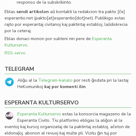
responso de la subskribinto.
Eblas
sendi
artikolon
aŭ kontakti la redakcion tra
pakto
[ĉe]
esperantio
.
net
(pakto[at]esperantio[dot]net)
. Publikigo estas
rajto por esperantaj civitanoj kaj paktintaj establoj, laŭdiskrecia
por la ceteraj.
Eblas donaci monon por subteni nin pere de
Esperanta
Kulturservo
.
RSS-servo
TELEGRAM
Aliĝu al la
Telegram-kanalo
por resti ĝisdata pri la lastaj
HeKomunikoj
kaj por komenti ilin
.
ESPERANTA KULTURSERVO
Esperanta Kulturservo
estas la konsorcia magazeno de la
Esperanta Civito. Tiu platformo ebligas la aliĝon al la
eventoj kaj kursoj organizataj de la paktintaj establoj, aĉeton de
eldonaĵoj, abonon al revuoj kaj multe pli. Vizitu ĝin tuj por