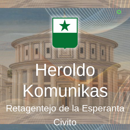
Skip
to
main
content
Heroldo
Komunikas
Retagentejo de la Esperanta
Civito