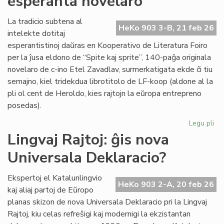
esperanta novelaro
Fin
Ve
La tradicio subtena al
HeKo 903 3-B, 21 feb 26
intelekte dotitaj
esperantistinoj daŭras en Kooperativo de Literatura Foiro
per la ĵusa eldono de “Spite kaj sprite”, 140-paĝa originala
novelaro de c-ino Etel Zavadlav, surmerkatigata ekde ĉi tiu
semajno, kiel tridekdua librotitolo de LF-koop (aldone al la
pli ol cent de Heroldo, kies rajtojn la eŭropa entrepreno
posedas).
Legu pli
pri
No
Lingvaj Rajtoj: ĝis nova
per
Universala Deklaracio?
en
la
ori
Ekspertoj el Katalunlingvio
HeKo 903 2-A, 20 feb 26
es
kaj aliaj partoj de Eŭropo
no
planas skizon de nova Universala Deklaracio pri la Lingvaj
Rajtoj, kiu celas refreŝigi kaj modernigi la ekzistantan