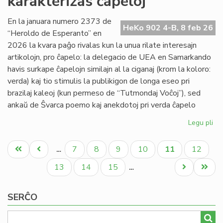
karakterizas ĉapeloj
la
Ma
En la januara numero 2373 de
HeKo 902 4-B, 8 feb 26
de
“Heroldo de Esperanto” en
la
2026 la kvara paĝo rivalas kun la unua rilate interesajn
Su
artikolojn, pro ĉapelo: la delegacio de UEA en Samarkando
havis surkape ĉapelojn similajn al la ciganaj (krom la koloro:
verda) kaj tio stimulis la publikigon de longa eseo pri
brazilaj kaleoj (kun permeso de “Tutmondaj Voĉoj”), sed
ankaŭ de Ŝvarca poemo kaj anekdotoj pri verda ĉapelo
Legu pli
pri
Ja
Pagination
He
Unua
Antaŭa
Paĝo
Paĝo
Paĝo
Paĝo
Aktuala
Paĝo
7
8
9
10
11
12
…
(2
paĝo
paĝo
paĝo
kar
Paĝo
Paĝo
Paĝo
Next
Last
13
14
15
…
ĉap
page
page
SERĈO