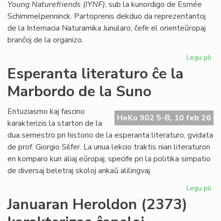
Young Naturefriends (IYNF)
, sub la kunordigo de Esmée
Schimmelpenninck. Partoprenis dekduo da reprezentantoj
de la Internacia Naturamika Junularo, ĉefe el orienteŭropaj
branĉoj de la organizo.
Legu pli
pri
NA
Esperanta literaturo ĉe la
en
Marbordo de la Suno
la
ke
de
Entuziasmo kaj fascino
HeKo 902 5-B, 10 feb 26
la
karakterizis la starton de la
IY
dua semestro pri historio de la esperanta literaturo, gvidata
ku
de prof. Giorgio Silfer. La unua lekcio traktis nian literaturon
en komparo kun aliaj eŭropaj, specife pri la politika simpatio
de diversaj beletraj skoloj ankaŭ alilingvaj.
Legu pli
pri
Es
Januaran Heroldon (2373)
lit
ĉe