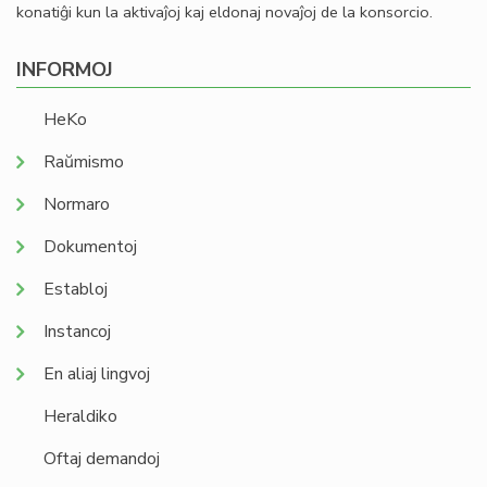
konatiĝi kun la aktivaĵoj kaj eldonaj novaĵoj de la konsorcio.
INFORMOJ
HeKo
Raŭmismo
Normaro
Dokumentoj
Establoj
Instancoj
En aliaj lingvoj
Heraldiko
Oftaj demandoj