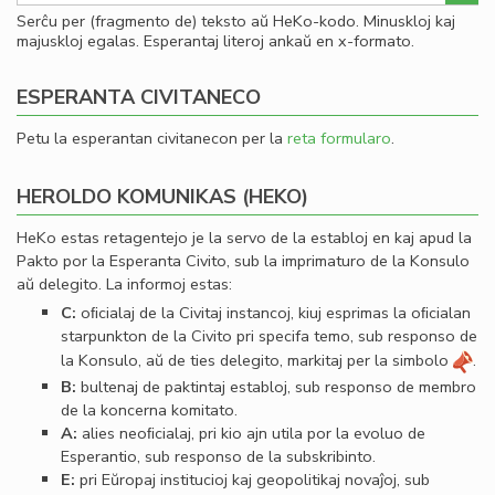
Serĉu per (fragmento de) teksto aŭ HeKo-kodo. Minuskloj kaj
majuskloj egalas. Esperantaj literoj ankaŭ en x-formato.
ESPERANTA CIVITANECO
Petu la esperantan civitanecon per la
reta formularo
.
HEROLDO KOMUNIKAS (HEKO)
HeKo estas retagentejo je la servo de la establoj en kaj apud la
Pakto por la Esperanta Civito, sub la imprimaturo de la Konsulo
aŭ delegito. La informoj estas:
C:
oﬁcialaj de la Civitaj instancoj, kiuj esprimas la oﬁcialan
starpunkton de la Civito pri specifa temo, sub responso de
la Konsulo, aŭ de ties delegito, markitaj per la simbolo
.
B:
bultenaj de paktintaj establoj, sub responso de membro
de la koncerna komitato.
A:
alies neoﬁcialaj, pri kio ajn utila por la evoluo de
Esperantio, sub responso de la subskribinto.
E:
pri Eŭropaj institucioj kaj geopolitikaj novaĵoj, sub