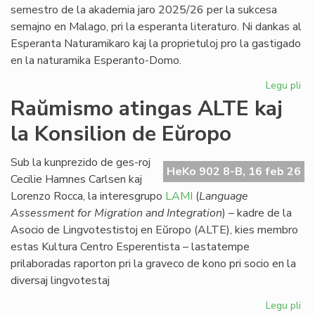
po
semestro de la akademia jaro 2025/26 per la sukcesa
5
semajno en Malago, pri la esperanta literaturo. Ni dankas al
jar
Esperanta Naturamikaro kaj la proprietuloj pro la gastigado
en la naturamika Esperanto-Domo.
Legu pli
pri
Eki
Raŭmismo atingas ALTE kaj
su
la Konsilion de Eŭropo
la
du
EIE
Sub la kunprezido de ges-roj
HeKo 902 8-B, 16 feb 26
se
Cecilie Hamnes Carlsen kaj
pri
Lorenzo Rocca, la interesgrupo
LAMI
(
Language
lit
Assessment for Migration and Integration
) – kadre de la
Asocio de Lingvotestistoj en Eŭropo (ALTE), kies membro
estas Kultura Centro Esperentista – lastatempe
prilaboradas raporton pri la graveco de kono pri socio en la
diversaj lingvotestaj
Legu pli
pri