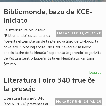
Bibliomonde, bazo de KCE-
iniciato
La interkultura biblioteko
HeKo 903 6-B, 25 jan 26
“Bibliomonde” estas la unua
ricevinta ekzempleron de la plej nova libro de LF-koop, la
novelaro “Spite kaj sprite” de Etel Zavadlav: la livero
okazis kadre de la hieraŭa “esperanta legorondo” organizita
de Kultura Centro Esperantista en Neŭŝatelo, kantona
ĉefurbo.
Legu pli
pri
Bi
Literatura Foiro 340 frue ĉe
ba
la presejo
de
KC
ini
Literatura Foiro n-ro 340
HeKo 903 5-B, 24 feb 26
(aprilo 2026) prezentas al