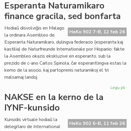
Ra
Esperanta Naturamikaro
at
finance gracila, sed bonfarta
AL
kaj
la
Hodiaŭ disvolviĝis en Malago
HeKo 902 7-B, 12 feb 26
Kon
la ordinara Asembleo de
de
Esperanta Naturamikaro, dulingva federacio (esperanta kaj
Eŭ
kastilia) de Naturfreunde Internationale por Hispanio: fakte
la Asembleo okazis ekskluzive en esperanto, sub la
prezido de c-ano Carlos Spinola, ĉar esperantlingva estas la
kerno de la asocio, kaj partoprenis naturamikoj el tri
malsamaj landoj.
Legu pli
pri
Es
NAKSE en la kerno de la
Na
IYNF-kunsido
fi
gra
se
Kunsidis virtuale hodiaŭ la
HeKo 902 6-B, 11 feb 26
bo
delegitaro de
International