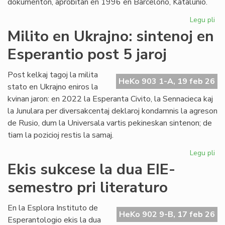
dokumenton, aprobitan en 1996 en Barcelono, Katalunio.
Legu pli
pri
Lin
Milito en Ukrajno: sintenoj en
Raj
Esperantio post 5 jaroj
ĝis
no
Un
Post kelkaj tagoj la milita
HeKo 903 1-A, 19 feb 26
De
stato en Ukrajno eniros la
kvinan jaron: en 2022 la Esperanta Civito, la Sennacieca kaj
la Junulara per diversakcentaj deklaroj kondamnis la agreson
de Rusio, dum la Universala vartis pekineskan sintenon; de
tiam la pozicioj restis la samaj.
Legu pli
pri
Mil
Ekis sukcese la dua EIE-
en
semestro pri literaturo
Ukr
sin
en
En la Esplora Instituto de
HeKo 902 9-B, 17 feb 26
Es
Esperantologio ekis la dua