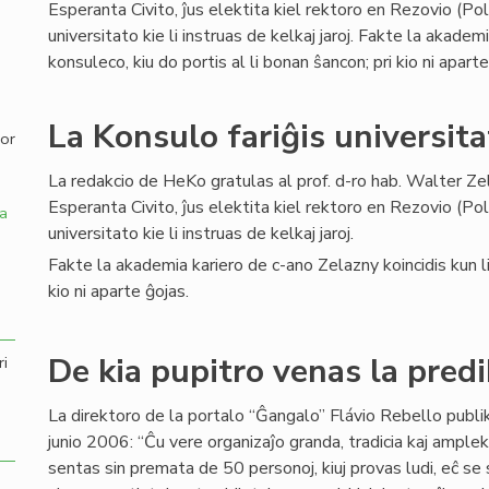
Esperanta Civito, ĵus elektita kiel rektoro en Rezovio (Po
universitato kie li instruas de kelkaj jaroj. Fakte la akadem
,
konsuleco, kiu do portis al li bonan ŝancon; pri kio ni aparte
La Konsulo fariĝis universita
por
La redakcio de HeKo gratulas al prof. d-ro hab. Walter Ze
Esperanta Civito, ĵus elektita kiel rektoro en Rezovio (Po
a
universitato kie li instruas de kelkaj jaroj.
Fakte la akademia kariero de c-ano Zelazny koincidis kun lia
kio ni aparte ĝojas.
De kia pupitro venas la predi
ri
La direktoro de la portalo “Ĝangalo” Flávio Rebello publi
junio 2006: “Ĉu vere organizaĵo granda, tradicia kaj ample
sentas sin premata de 50 personoj, kiuj provas ludi, eĉ se