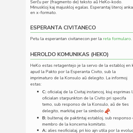
Serĉu per (fragmento de) teksto aŭ HeKo-kodo.
Minuskloj kaj majuskloj egalas. Esperantaj literoj ank
en x-formato.
ESPERANTA CIVITANECO
Petu la esperantan civitanecon per la
reta formularo
.
HEROLDO KOMUNIKAS (HEKO)
HeKo estas retagentejo je la servo de la establoj en 
apud la Pakto por la Esperanta Civito, sub la
imprimaturo de la Konsulo aŭ delegito. La informoj
estas:
C:
oﬁcialaj de la Civitaj instancoj, kiuj esprimas 
oﬁcialan starpunkton de la Civito pri specifa
temo, sub responso de la Konsulo, aŭ de ties
delegito, markitaj per la simbolo
.
B:
bultenaj de paktintaj establoj, sub responso
membro de la koncerna komitato.
A:
alies neoﬁcialaj, pri kio ajn utila por la evolu