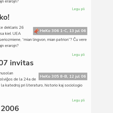
ajn erarojn?
Legu pli
pri
De
ko!
kia
pupitro
ke deklaris 26
venas
HeKo 306 1-C, 13 jul 06
ksa kiel UEA
la
 seriozmiene, “mian lingvon, mian patrion”? Ĉu vere
prediko!
ajn erarojn?
Legu pli
pri
De
07 invitas
kia
pupitro
nusolan
venas
HeKo 305 8-B, 12 jul 06
olviĝos de la 24a de
la
a katedroj pri literaturo, historio kaj sociologio
prediko!
Legu pli
pri
Esperantologia
M 2006
Fakultato