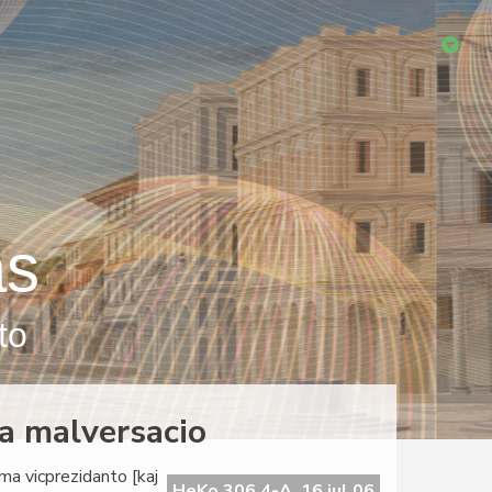
as
to
da malversacio
ama vicprezidanto [kaj
HeKo 306 4-A, 16 jul 06