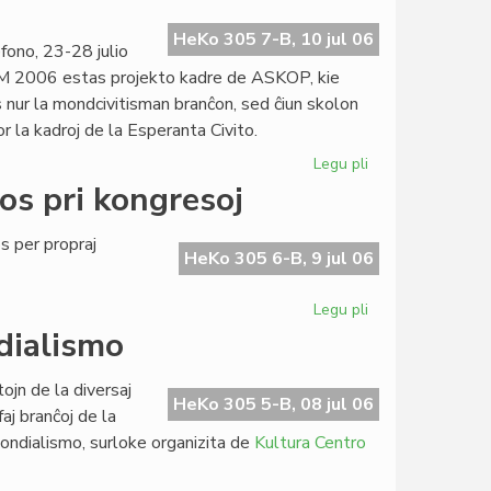
2007
invitas
HeKo 305 7-B, 10 jul 06
ono, 23-28 julio
M 2006 estas projekto kadre de ASKOP, kie
 nur la mondcivitisman branĉon, sed ĉiun skolon
r la kadroj de la Esperanta Civito.
Legu pli
pri
Definitiva
os pri kongresoj
kalendaro
de
 per propraj
SUM
HeKo 305 6-B, 9 jul 06
2006
Legu pli
pri
Heroldo
dialismo
de
Esperanto
ojn de la diversaj
raportos
HeKo 305 5-B, 08 jul 06
aj branĉoj de la
pri
ondialismo, surloke organizita de
Kultura Centro
kongresoj