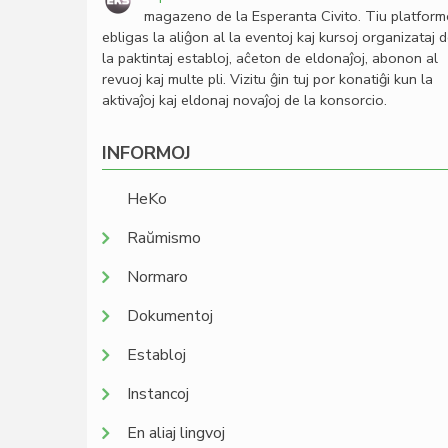
magazeno de la Esperanta Civito. Tiu platfor
ebligas la aliĝon al la eventoj kaj kursoj organizataj 
la paktintaj establoj, aĉeton de eldonaĵoj, abonon al
revuoj kaj multe pli. Vizitu ĝin tuj por konatiĝi kun la
aktivaĵoj kaj eldonaj novaĵoj de la konsorcio.
INFORMOJ
HeKo
Raŭmismo
Normaro
Dokumentoj
Establoj
Instancoj
En aliaj lingvoj