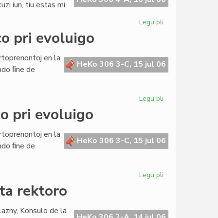
zi iun, tiu estas mi.
Legu pli
pri
Buller
o pri evoluigo
evitas
akuzon
rtoprenontoj en la
pri
HeKo 306 3-C, 15 jul 06
ndo ﬁne de
milda
malversacio
Legu pli
pri
La
o pri evoluigo
Civita
Banko
rtoprenontoj en la
en
HeKo 306 3-C, 15 jul 06
ndo ﬁne de
konferenco
pri
evoluigo
Legu pli
pri
La
ta rektoro
Civita
banko
lazny, Konsulo de la
en
HeKo 306 2-A, 14 jul 06