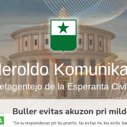
eroldo Komunik
etagentejo de la Esperanta Civi
Buller evitas akuzon pri mil
“Se iu respondecas pri tiu prunto, tiu estas mi, kiu estis ti