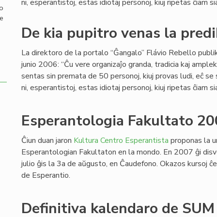
ni, esperantistoj, estas idiotaj personoj, kiuj ripetas ĉiam si
mo
de
De kia pupitro venas la predi
La direktoro de la portalo “Ĝangalo” Flávio Rebello publi
junio 2006: “Ĉu vere organizaĵo granda, tradicia kaj ample
sentas sin premata de 50 personoj, kiuj provas ludi, eĉ se
ni, esperantistoj, estas idiotaj personoj, kiuj ripetas ĉiam si
Esperantologia Fakultato 20
Ĉiun duan jaron
Kultura Centro Esperantista
proponas la u
Esperantologian Fakultaton en la mondo. En 2007 ĝi disv
julio ĝis la 3a de aŭgusto, en Ĉaudefono. Okazos kursoj ĉe l
de Esperantio.
Definitiva kalendaro de SU