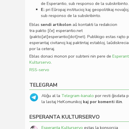
de Esperantio, sub responso de la subskribinto.
E:
pri Eŭropaj institucioj kaj geopolitikaj novaĵoj
sub responso de la subskribinto.
Eblas
sendi
artikolon
aŭ kontakti la redakcion
tra
pakto
[ĉe]
esperantio
.
net
(pakto[at]esperantio[dot]net)
. Publikigo estas rajto 
esperantaj civitanoj kaj paktintaj establoj, laŭdiskrecia
por la ceteraj.
Eblas donaci monon por subteni nin pere de
Esperant
Kulturservo
.
RSS-servo
TELEGRAM
Aliĝu al la
Telegram-kanalo
por resti ĝisdata p
la lastaj HeKomunikoj
kaj por komenti ilin
.
ESPERANTA KULTURSERVO
Esperanta Kulturservo
estas la konsorcia