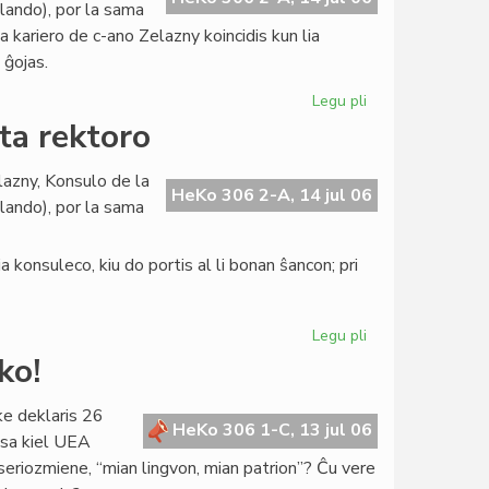
llando), por la sama
konferenco
ia kariero de c-ano Zelazny koincidis kun lia
pri
 ĝojas.
evoluigo
Legu pli
pri
La
ta rektoro
Konsulo
fariĝis
lazny, Konsulo de la
universitata
HeKo 306 2-A, 14 jul 06
llando), por la sama
rektoro
 konsuleco, kiu do portis al li bonan ŝancon; pri
Legu pli
pri
La
ko!
Konsulo
fariĝis
ke deklaris 26
universitata
HeKo 306 1-C, 13 jul 06
ksa kiel UEA
rektoro
 seriozmiene, “mian lingvon, mian patrion”? Ĉu vere