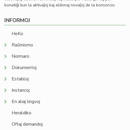
konatiĝi kun la aktivaĵoj kaj eldonaj novaĵoj de la konsorcio.
INFORMOJ
HeKo
Raŭmismo
Normaro
Dokumentoj
Establoj
Instancoj
En aliaj lingvoj
Heraldiko
Oftaj demandoj