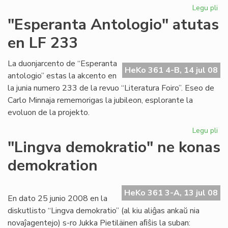
Legu pli
pri
Ak
"Esperanta Antologio" atutas
pro
en LF 233
vo
tri
La duonjarcento de “Esperanta
HeKo 361 4-B, 14 jul 08
antologio” estas la akcento en
la junia numero 233 de la revuo “Literatura Foiro”. Eseo de
Carlo Minnaja rememorigas la jubileon, esplorante la
evoluon de la projekto.
Legu pli
pri
"E
"Lingva demokratio" ne konas
An
demokration
at
en
LF
HeKo 361 3-A, 13 jul 08
23
En dato 25 junio 2008 en la
diskutlisto “Lingva demokratio” (al kiu aliĝas ankaŭ nia
novaĵagentejo) s-ro Jukka Pietiläinen aﬁŝis la suban: