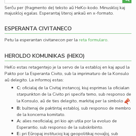
Serĉu per (fragmento de) teksto aŭ HeKo-kodo. Minuskloj kaj
majuskloj egalas. Esperantaj literoj ankaŭ en x-formato.
ESPERANTA CIVITANECO
Petu la esperantan civitanecon per la
reta formularo
.
HEROLDO KOMUNIKAS (HEKO)
HeKo estas retagentejo je la servo de la establoj en kaj apud la
Pakto por la Esperanta Civito, sub la imprimaturo de la Konsulo
aŭ delegito. La informoj estas:
C:
oﬁcialaj de la Civitaj instancoj, kiuj esprimas la oﬁcialan
starpunkton de la Civito pri specifa temo, sub responso de
la Konsulo, aŭ de ties delegito, markitaj per la simbolo
.
B:
bultenaj de paktintaj establoj, sub responso de membro
de la koncerna komitato.
A:
alies neoﬁcialaj, pri kio ajn utila por la evoluo de
Esperantio, sub responso de la subskribinto.
E:
pri Eŭropaj institucioj kaj geopolitikaj novaĵoj, sub