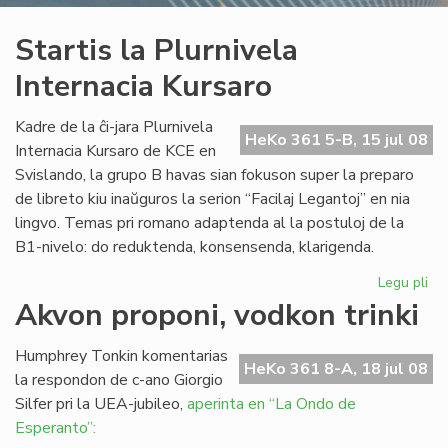
Startis la Plurnivela
Internacia Kursaro
Kadre de la ĉi-jara Plurnivela
HeKo 361 5-B, 15 jul 08
Internacia Kursaro de KCE en
Svislando, la grupo B havas sian fokuson super la preparo
de libreto kiu inaŭguros la serion “Facilaj Legantoj” en nia
lingvo. Temas pri romano adaptenda al la postuloj de la
B1-nivelo: do reduktenda, konsensenda, klarigenda.
Legu pli
pri
Sta
Akvon proponi, vodkon trinki
la
Plu
Humphrey Tonkin komentarias
Int
HeKo 361 8-A, 18 jul 08
la respondon de c-ano Giorgio
Ku
Silfer pri la UEA-jubileo,
aperinta en “La Ondo de
Esperanto”: