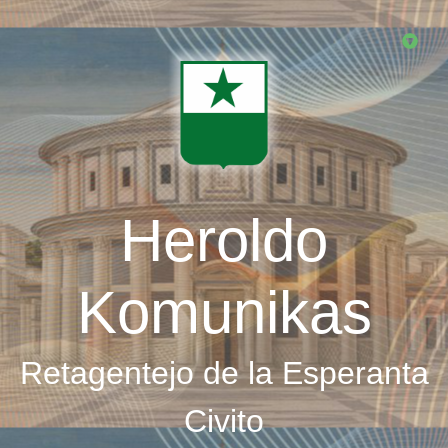
Skip
to
main
content
Heroldo
Komunikas
Retagentejo de la Esperanta
Civito