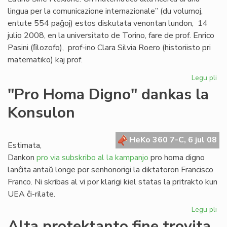
lingua per la comunicazione internazionale” (du volumoj,
entute 554 paĝoj) estos diskutata venontan lundon, 14
julio 2008, en la universitato de Torino, fare de prof. Enrico
Pasini (ﬁlozofo), prof-ino Clara Silvia Roero (historiisto pri
matematiko) kaj prof.
Legu pli
pri
Se
"Pro Homa Digno" dankas la
Giu
Konsulon
Gag
es
do
HeKo 360 7-C, 6 jul 08
Estimata,
Dankon
pro via subskribo al la kampanjo
pro homa digno
lanĉita antaŭ longe por senhonorigi la diktatoron Francisco
Franco. Ni skribas al vi por klarigi kiel statas la pritrakto kun
UEA ĉi-rilate.
Legu pli
pri
"P
Alta protektanto fine trovita