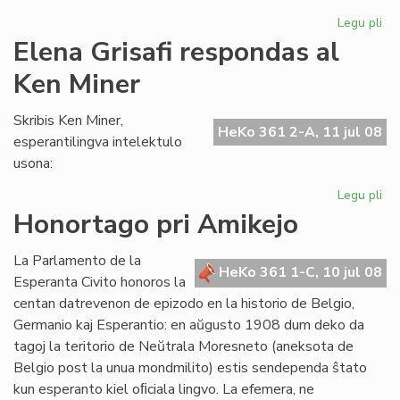
Legu pli
pri
"L
Elena Grisafi respondas al
de
Ken Miner
ne
ko
de
Skribis Ken Miner,
HeKo 361 2-A, 11 jul 08
esperantilingva intelektulo
usona:
Legu pli
pri
El
Honortago pri Amikejo
Gri
re
La Parlamento de la
al
HeKo 361 1-C, 10 jul 08
Esperanta Civito honoros la
Ke
centan datrevenon de epizodo en la historio de Belgio,
Mi
Germanio kaj Esperantio: en aŭgusto 1908 dum deko da
tagoj la teritorio de Neŭtrala Moresneto (aneksota de
Belgio post la unua mondmilito) estis sendependa ŝtato
kun esperanto kiel oﬁciala lingvo. La efemera, ne