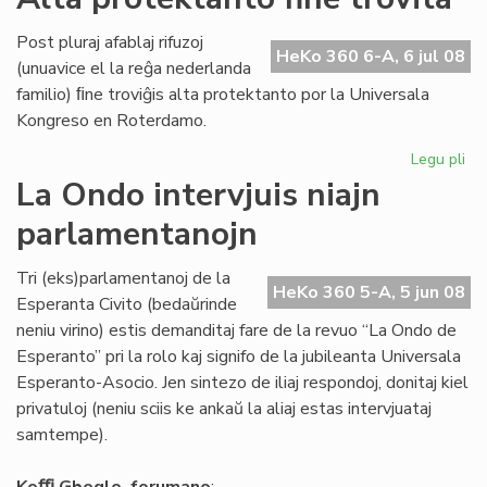
Ho
Di
Post pluraj afablaj rifuzoj
da
HeKo 360 6-A, 6 jul 08
(unuavice el la reĝa nederlanda
la
familio) ﬁne troviĝis alta protektanto por la Universala
Ko
Kongreso en Roterdamo.
Legu pli
pri
Al
La Ondo intervjuis niajn
pr
parlamentanojn
fin
tro
Tri (eks)parlamentanoj de la
HeKo 360 5-A, 5 jun 08
Esperanta Civito (bedaŭrinde
neniu virino) estis demanditaj fare de la revuo “La Ondo de
Esperanto” pri la rolo kaj signifo de la jubileanta Universala
Esperanto-Asocio. Jen sintezo de iliaj respondoj, donitaj kiel
privatuloj (neniu sciis ke ankaŭ la aliaj estas intervjuataj
samtempe).