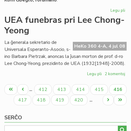
Koﬃ Gbeglo, forumano
:
Legu pli
pri
La
UEA funebras pri Lee Chong-
On
Yeong
int
nia
pa
La ĝenerala sekretario de
HeKo 360 4-A, 4 jul 08
Universala Esperanto-Asocio, s-
ino Barbara Pietrzak, anoncas la ĵusan morton de prof. d-ro
Lee Chong-Yeong, prezidinto de UEA (1932[1948]-2008).
Legu pli
pri
2 komentoj
UEA
Pagination
funebras
Unua
Antaŭa
Paĝo
Paĝo
Paĝo
Paĝo
Aktual
412
413
414
415
416
…
pri
paĝo
paĝo
paĝo
Lee
Paĝo
Paĝo
Paĝo
Paĝo
Next
Last
417
418
419
420
…
Chong-
page
page
Yeong
SERĈO