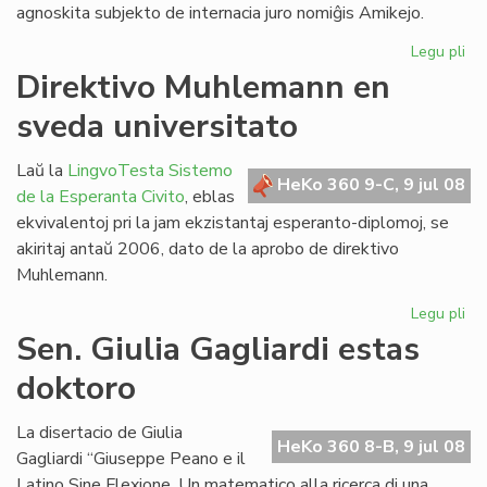
agnoskita subjekto de internacia juro nomiĝis Amikejo.
Legu pli
pri
Ho
Direktivo Muhlemann en
pri
sveda universitato
Am
Laŭ la
LingvoTesta Sistemo
HeKo 360 9-C, 9 jul 08
de la Esperanta Civito
, eblas
ekvivalentoj pri la jam ekzistantaj esperanto-diplomoj, se
akiritaj antaŭ 2006, dato de la aprobo de direktivo
Muhlemann.
Legu pli
pri
Dir
Sen. Giulia Gagliardi estas
Mu
doktoro
en
sv
uni
La disertacio de Giulia
HeKo 360 8-B, 9 jul 08
Gagliardi “Giuseppe Peano e il
Latino Sine Flexione. Un matematico alla ricerca di una