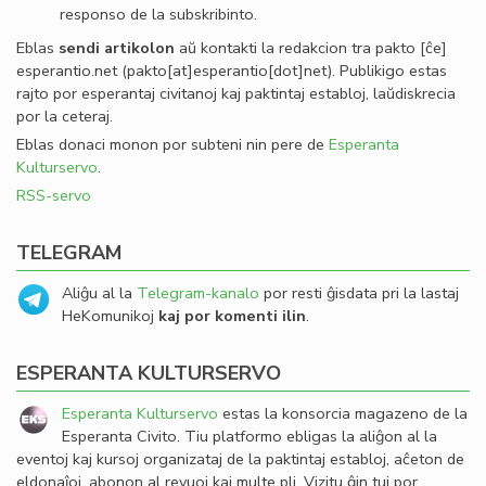
responso de la subskribinto.
Eblas
sendi
artikolon
aŭ kontakti la redakcion tra
pakto
[ĉe]
esperantio
.
net
(pakto[at]esperantio[dot]net)
. Publikigo estas
rajto por esperantaj civitanoj kaj paktintaj establoj, laŭdiskrecia
por la ceteraj.
Eblas donaci monon por subteni nin pere de
Esperanta
Kulturservo
.
RSS-servo
TELEGRAM
Aliĝu al la
Telegram-kanalo
por resti ĝisdata pri la lastaj
HeKomunikoj
kaj por komenti ilin
.
ESPERANTA KULTURSERVO
Esperanta Kulturservo
estas la konsorcia magazeno de la
Esperanta Civito. Tiu platformo ebligas la aliĝon al la
eventoj kaj kursoj organizataj de la paktintaj establoj, aĉeton de
eldonaĵoj, abonon al revuoj kaj multe pli. Vizitu ĝin tuj por