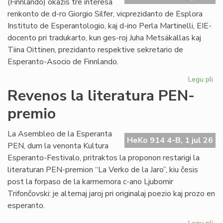
(Finnlando) okazis tre interesa
renkonto de d-ro Giorgio Silfer, vicprezidanto de Esplora
Instituto de Esperantologio, kaj d-ino Perla Martinelli, EIE-
docento pri tradukarto, kun ges-roj Juha Metsäkallas kaj
Tiina Oittinen, prezidanto respektive sekretario de
Esperanto-Asocio de Finnlando.
Legu pli
pri
Re
Revenos la literatura PEN-
de
premio
la
EIE
vic
La Asembleo de la Esperanta
HeKo 914 4-B, 1 jul 26
ku
PEN, dum la venonta Kultura
EA
Esperanto-Festivalo, pritraktos la proponon restarigi la
gvi
literaturan PEN-premion “La Verko de la Jaro”, kiu ĉesis
post la forpaso de la karmemora c-ano Ljubomir
Trifonĉovski: je alternaj jaroj pri originalaj poezio kaj prozo en
esperanto.