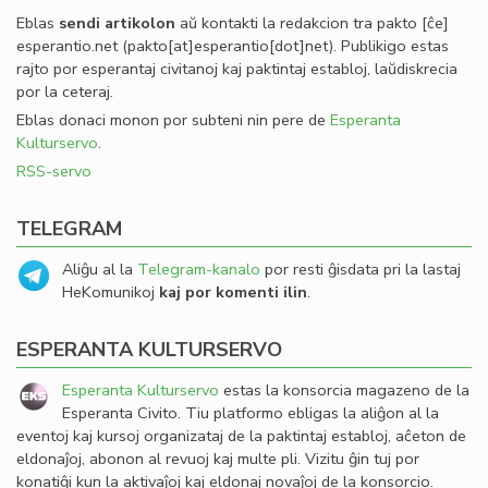
Eblas
sendi
artikolon
aŭ kontakti la redakcion tra
pakto
[ĉe]
esperantio
.
net
(pakto[at]esperantio[dot]net)
. Publikigo estas
rajto por esperantaj civitanoj kaj paktintaj establoj, laŭdiskrecia
por la ceteraj.
Eblas donaci monon por subteni nin pere de
Esperanta
Kulturservo
.
RSS-servo
TELEGRAM
Aliĝu al la
Telegram-kanalo
por resti ĝisdata pri la lastaj
HeKomunikoj
kaj por komenti ilin
.
ESPERANTA KULTURSERVO
Esperanta Kulturservo
estas la konsorcia magazeno de la
Esperanta Civito. Tiu platformo ebligas la aliĝon al la
eventoj kaj kursoj organizataj de la paktintaj establoj, aĉeton de
eldonaĵoj, abonon al revuoj kaj multe pli. Vizitu ĝin tuj por
konatiĝi kun la aktivaĵoj kaj eldonaj novaĵoj de la konsorcio.