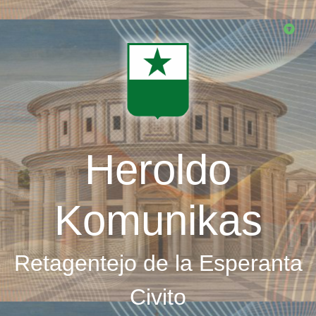
Skip
to
main
content
Heroldo
Komunikas
Retagentejo de la Esperanta
Civito