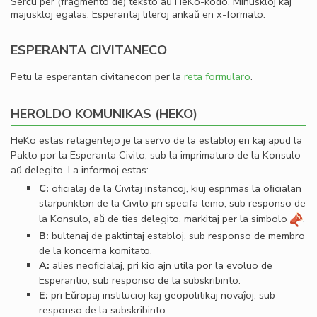
Serĉu per (fragmento de) teksto aŭ HeKo-kodo. Minuskloj kaj
majuskloj egalas. Esperantaj literoj ankaŭ en x-formato.
ESPERANTA CIVITANECO
Petu la esperantan civitanecon per la
reta formularo
.
HEROLDO KOMUNIKAS (HEKO)
HeKo estas retagentejo je la servo de la establoj en kaj apud la
Pakto por la Esperanta Civito, sub la imprimaturo de la Konsulo
aŭ delegito. La informoj estas:
C:
oﬁcialaj de la Civitaj instancoj, kiuj esprimas la oﬁcialan
starpunkton de la Civito pri specifa temo, sub responso de
la Konsulo, aŭ de ties delegito, markitaj per la simbolo
.
B:
bultenaj de paktintaj establoj, sub responso de membro
de la koncerna komitato.
A:
alies neoﬁcialaj, pri kio ajn utila por la evoluo de
Esperantio, sub responso de la subskribinto.
E:
pri Eŭropaj institucioj kaj geopolitikaj novaĵoj, sub
responso de la subskribinto.