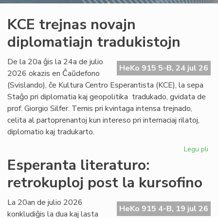
KCE trejnas novajn
diplomatiajn tradukistojn
De la 20a ĝis la 24a de julio
HeKo 915 5-B, 24 jul 26
2026 okazis en Ĉaŭdefono
(Svislando), ĉe Kultura Centro Esperantista (KCE), la sepa
Staĝo pri diplomatia kaj geopolitika tradukado, gvidata de
prof. Giorgio Silfer. Temis pri kvintaga intensa trejnado,
celita al partoprenantoj kun intereso pri internaciaj rilatoj,
diplomatio kaj tradukarto.
Legu pli
pri
KC
Esperanta literaturo:
tre
retrokuploj post la kursofino
no
dip
tra
La 20an de julio 2026
HeKo 915 4-B, 19 jul 26
konkludiĝis la dua kaj lasta