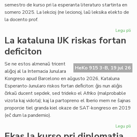
semestro de kurso pri la esperanta literaturo startinta en
somero 2025. La lekcioj (ne lecionoj, laŭ leksika elekto de
la docento prof.
Legu pli
pri
Es
La kataluna IJK riskas fortan
lit
deficiton
ret
po
la
Se ne estos almenaŭ tricent
HeKo 915 3-B, 19 jul 26
kur
aliĝoj al la Internacia Junulara
Kongreso apud Barcelono en aŭgusto 2026, Kataluna
Esperanto-Junularo riskos fortan deﬁciton: ĝis nun aliĝis
ĉirkaŭ ducent sepdek, sed trideko el Afriko (malprobable
vizota kaj vidota); kaj la partopreno el Iberio mem ne ŝajnas
proporcie tiel granda kiel okaze de SAT-kongreso en 2019
(eĉ dum la pandemio).
Legu pli
pri
La
Ekas la kurso pri diplomatia