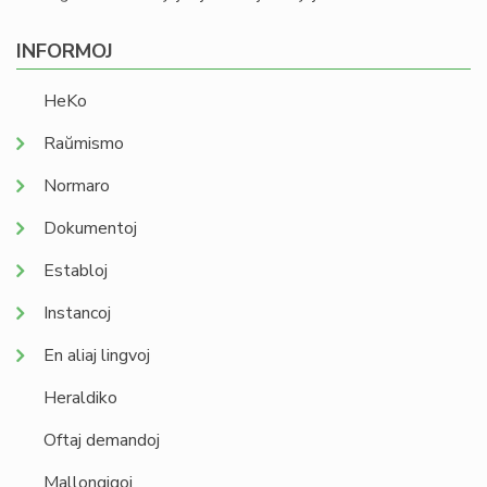
INFORMOJ
HeKo
Raŭmismo
Normaro
Dokumentoj
Establoj
Instancoj
En aliaj lingvoj
Heraldiko
Oftaj demandoj
Mallongigoj