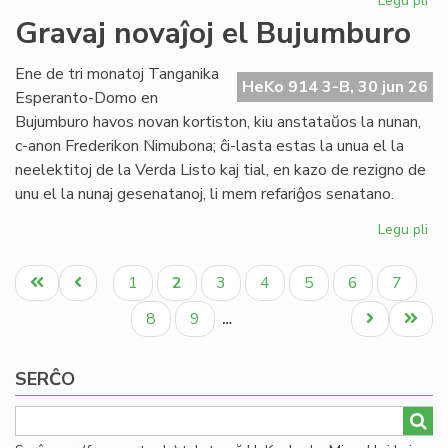
Legu pli
pri
Re
Gravaj novaĵoj el Bujumburo
la
lit
Ene de tri monatoj Tanganika
PE
HeKo 914 3-B, 30 jun 26
Esperanto-Domo en
pr
Bujumburo havos novan kortiston, kiu anstataŭos la nunan,
c-anon Frederikon Nimubona; ĉi-lasta estas la unua el la
neelektitoj de la Verda Listo kaj tial, en kazo de rezigno de
unu el la nunaj gesenatanoj, li mem refariĝos senatano.
Legu pli
pri
Gr
Pagination
nov
Unua
Antaŭa
Paĝo
Aktuala
Paĝo
Paĝo
Paĝo
Paĝo
Paĝo
1
2
3
4
5
6
7
el
paĝo
paĝo
paĝo
Bu
Paĝo
Paĝo
Next
Last
8
9
…
page
page
SERĈO