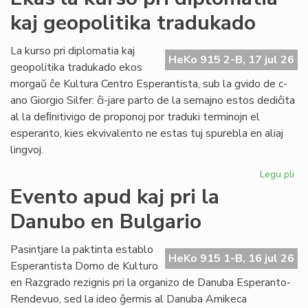
ka
kaj geopolitika tradukado
IJK
ris
for
La kurso pri diplomatia kaj
HeKo 915 2-B, 17 jul 26
def
geopolitika tradukado ekos
morgaŭ ĉe Kultura Centro Esperantista, sub la gvido de c-
ano Giorgio Silfer: ĉi-jare parto de la semajno estos dediĉita
al la deﬁnitivigo de proponoj por traduki terminojn el
esperanto, kies ekvivalento ne estas tuj spurebla en aliaj
lingvoj.
Legu pli
pri
Ek
Evento apud kaj pri la
la
Danubo en Bulgario
ku
pri
dip
Pasintjare la paktinta establo
HeKo 915 1-B, 16 jul 26
kaj
Esperantista Domo de Kulturo
geo
en Razgrado rezignis pri la organizo de Danuba Esperanto-
tr
Rendevuo, sed la ideo ĝermis al Danuba Amikeca