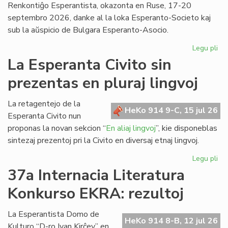
Renkontiĝo Esperantista, okazonta en Ruse, 17-20
septembro 2026, danke al la loka Esperanto-Societo kaj
sub la aŭspicio de Bulgara Esperanto-Asocio.
Legu pli
pri
Ev
La Esperanta Civito sin
ap
prezentas en pluraj lingvoj
kaj
pri
la
La retagentejo de la
HeKo 914 9-C, 15 jul 26
Da
Esperanta Civito nun
en
proponas la novan sekcion “
En aliaj lingvoj
”, kie disponeblas
Bul
sintezaj prezentoj pri la Civito en diversaj etnaj lingvoj.
Legu pli
pri
La
37a Internacia Literatura
Es
Konkurso EKRA: rezultoj
Civ
sin
pr
La Esperantista Domo de
HeKo 914 8-B, 12 jul 26
en
Kulturo “D-ro Ivan Kirĉev” en