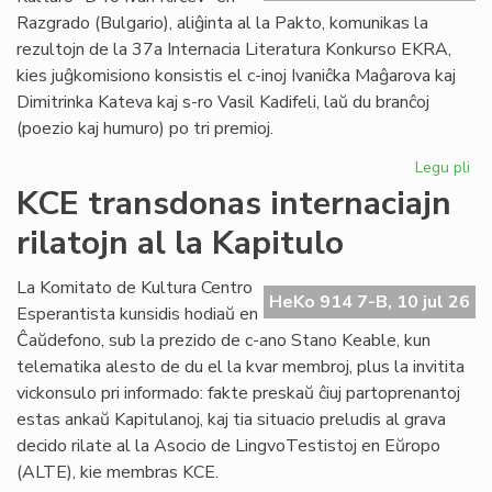
plu
Razgrado (Bulgario), aliĝinta al la Pakto, komunikas la
lin
rezultojn de la 37a Internacia Literatura Konkurso EKRA,
kies juĝkomisiono konsistis el c-inoj Ivaniĉka Maĝarova kaj
Dimitrinka Kateva kaj s-ro Vasil Kadifeli, laŭ du branĉoj
(poezio kaj humuro) po tri premioj.
Legu pli
pri
37
KCE transdonas internaciajn
Int
rilatojn al la Kapitulo
Lit
Ko
EK
La Komitato de Kultura Centro
HeKo 914 7-B, 10 jul 26
rez
Esperantista kunsidis hodiaŭ en
Ĉaŭdefono, sub la prezido de c-ano Stano Keable, kun
telematika alesto de du el la kvar membroj, plus la invitita
vickonsulo pri informado: fakte preskaŭ ĉiuj partoprenantoj
estas ankaŭ Kapitulanoj, kaj tia situacio preludis al grava
decido rilate al la Asocio de LingvoTestistoj en Eŭropo
(ALTE), kie membras KCE.