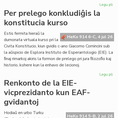
Legu pli
pri
KC
Per prelego konkludiĝis la
tr
konstitucia kurso
int
ril
al
Estis fermita hieraŭ la
HeKo 914 6-C, 4 jul 26
la
dumonata virtuala kurso pri la
Kap
Civita Konstitucio, kiun gvidis c-ano Giacomo Comincini sub
la aŭspicio de Esplora Instituto de Esperantologio (EIE). La
ﬁnaj rimarkoj akiris la formon de prelego pri jura ﬁlozoﬁo kaj
historio, kohere kun la enhavo de lecionoj.
Legu pli
pri
Pe
Renkonto de la EIE-
pr
vicprezidanto kun EAF-
kon
la
gvidantoj
kon
ku
Hodiaŭ en urbo Turku
HeKo 914 5-B, 2 jul 26