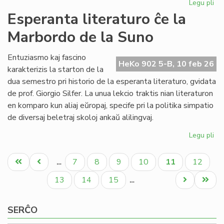
Legu pli
pri
NA
Esperanta literaturo ĉe la
en
Marbordo de la Suno
la
ke
de
Entuziasmo kaj fascino
HeKo 902 5-B, 10 feb 26
la
karakterizis la starton de la
IY
dua semestro pri historio de la esperanta literaturo, gvidata
ku
de prof. Giorgio Silfer. La unua lekcio traktis nian literaturon
en komparo kun aliaj eŭropaj, specife pri la politika simpatio
de diversaj beletraj skoloj ankaŭ alilingvaj.
Legu pli
pri
Es
Pagination
lit
Unua
Antaŭa
Paĝo
Paĝo
Paĝo
Paĝo
Aktuala
Paĝo
7
8
9
10
11
12
…
ĉe
paĝo
paĝo
paĝo
la
Paĝo
Paĝo
Paĝo
Next
Last
13
14
15
…
Ma
page
page
de
SERĈO
la
Su