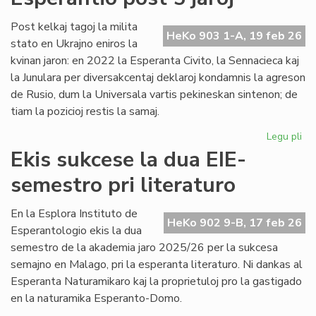
no
Un
Post kelkaj tagoj la milita
HeKo 903 1-A, 19 feb 26
De
stato en Ukrajno eniros la
kvinan jaron: en 2022 la Esperanta Civito, la Sennacieca kaj
la Junulara per diversakcentaj deklaroj kondamnis la agreson
de Rusio, dum la Universala vartis pekineskan sintenon; de
tiam la pozicioj restis la samaj.
Legu pli
pri
Mil
Ekis sukcese la dua EIE-
en
semestro pri literaturo
Ukr
sin
en
En la Esplora Instituto de
HeKo 902 9-B, 17 feb 26
Es
Esperantologio ekis la dua
po
semestro de la akademia jaro 2025/26 per la sukcesa
5
semajno en Malago, pri la esperanta literaturo. Ni dankas al
jar
Esperanta Naturamikaro kaj la proprietuloj pro la gastigado
en la naturamika Esperanto-Domo.