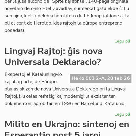
per la ĵusa eldono de “Spite kaj sprite”, 140-paĝa originala
novelaro de c-ino Etel Zavadlav, surmerkatigata ekde ĉi tiu
semajno, kiel tridekdua librotitolo de LF-koop (aldone al la
pli ol cent de Heroldo, kies rajtojn la eŭropa entrepreno
posedas).
Legu pli
pri
No
Lingvaj Rajtoj: ĝis nova
per
Universala Deklaracio?
en
la
ori
Ekspertoj el Katalunlingvio
HeKo 903 2-A, 20 feb 26
es
kaj aliaj partoj de Eŭropo
no
planas skizon de nova Universala Deklaracio pri la Lingvaj
Rajtoj, kiu celas refreŝigi kaj modernigi la ekzistantan
dokumenton, aprobitan en 1996 en Barcelono, Katalunio.
Legu pli
pri
Lin
Milito en Ukrajno: sintenoj en
Raj
Esperantio post 5 jaroj
ĝis