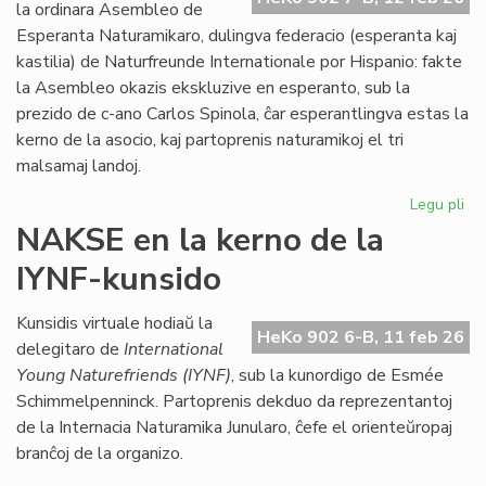
Kon
la ordinara Asembleo de
de
Esperanta Naturamikaro, dulingva federacio (esperanta kaj
Eŭ
kastilia) de Naturfreunde Internationale por Hispanio: fakte
la Asembleo okazis ekskluzive en esperanto, sub la
prezido de c-ano Carlos Spinola, ĉar esperantlingva estas la
kerno de la asocio, kaj partoprenis naturamikoj el tri
malsamaj landoj.
Legu pli
pri
Es
NAKSE en la kerno de la
Na
IYNF-kunsido
fi
gra
se
Kunsidis virtuale hodiaŭ la
HeKo 902 6-B, 11 feb 26
bo
delegitaro de
International
Young Naturefriends (IYNF)
, sub la kunordigo de Esmée
Schimmelpenninck. Partoprenis dekduo da reprezentantoj
de la Internacia Naturamika Junularo, ĉefe el orienteŭropaj
branĉoj de la organizo.