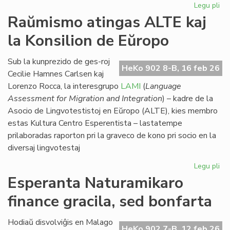
Legu pli
pri
Eki
Raŭmismo atingas ALTE kaj
su
la Konsilion de Eŭropo
la
du
EIE
Sub la kunprezido de ges-roj
HeKo 902 8-B, 16 feb 26
se
Cecilie Hamnes Carlsen kaj
pri
Lorenzo Rocca, la interesgrupo
LAMI
(
Language
lit
Assessment for Migration and Integration
) – kadre de la
Asocio de Lingvotestistoj en Eŭropo (ALTE), kies membro
estas Kultura Centro Esperentista – lastatempe
prilaboradas raporton pri la graveco de kono pri socio en la
diversaj lingvotestaj
Legu pli
pri
Ra
Esperanta Naturamikaro
at
finance gracila, sed bonfarta
AL
kaj
la
Hodiaŭ disvolviĝis en Malago
HeKo 902 7-B, 12 feb 26