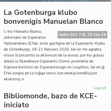
La Gotenburga klubo
bonvenigis Manuelan Blanco
C-ino Manuela Blanco,
HeKo 903 7-B, 25 feb 26
sekretario de Esperanta
Naturamikaro (ENa), estis gastigita de la Esperanto-Klubo
de Gotenburgo, 18-21 februaro 2026, kie en tre agrabla
etoso ŝi prezentis la aktivecon de la asocio, por kiu gravos
ankaŭ la Skandinava Esperanto-Domo, posedata de
Esplora Instituto de Esperantologio en Lesjöfors, ĉar en ĝi
ENa zorgos pri la loĝiga servo, kun idealaj kondiĉoj por
ekskursoj, e
Legu pli
pri
La
Bibliomonde, bazo de KCE-
Go
iniciato
kl
bo