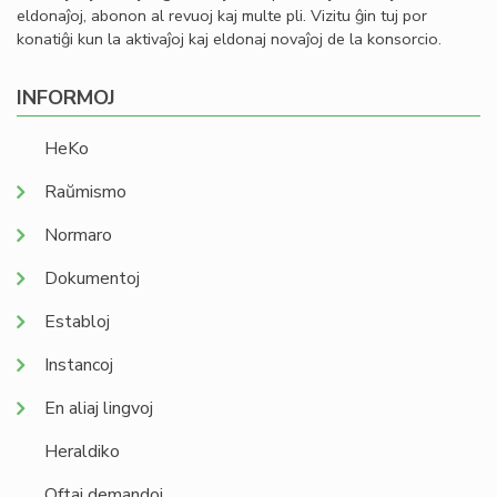
eldonaĵoj, abonon al revuoj kaj multe pli. Vizitu ĝin tuj por
konatiĝi kun la aktivaĵoj kaj eldonaj novaĵoj de la konsorcio.
INFORMOJ
HeKo
Raŭmismo
Normaro
Dokumentoj
Establoj
Instancoj
En aliaj lingvoj
Heraldiko
Oftaj demandoj