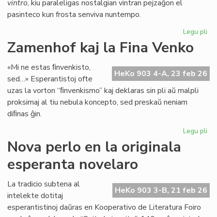
vintro
, kiu paraleligas nostalgian vintran pejzaĝon el
pasinteco kun frosta senviva nuntempo.
Legu pli
pri
Lit
Zamenhof kaj la Fina Venko
Foi
34
«Mi ne estas ﬁnvenkisto,
fru
HeKo 903 4-A, 23 feb 26
sed…» Esperantistoj ofte
ĉe
uzas la vorton “ﬁnvenkismo” kaj deklaras sin pli aŭ malpli
la
proksimaj al tiu nebula koncepto, sed preskaŭ neniam
pr
diﬁnas ĝin.
Legu pli
pri
Za
Nova perlo en la originala
kaj
esperanta novelaro
la
Fin
Ve
La tradicio subtena al
HeKo 903 3-B, 21 feb 26
intelekte dotitaj
esperantistinoj daŭras en Kooperativo de Literatura Foiro