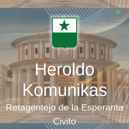
Skip
to
main
content
Heroldo
Komunikas
Retagentejo de la Esperanta
Civito