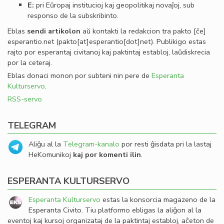
E:
pri Eŭropaj institucioj kaj geopolitikaj novaĵoj, sub
responso de la subskribinto.
Eblas
sendi
artikolon
aŭ kontakti la redakcion tra
pakto
[ĉe]
esperantio
.
net
(pakto[at]esperantio[dot]net)
. Publikigo estas
rajto por esperantaj civitanoj kaj paktintaj establoj, laŭdiskrecia
por la ceteraj.
Eblas donaci monon por subteni nin pere de
Esperanta
Kulturservo
.
RSS-servo
TELEGRAM
Aliĝu al la
Telegram-kanalo
por resti ĝisdata pri la lastaj
HeKomunikoj
kaj por komenti ilin
.
ESPERANTA KULTURSERVO
Esperanta Kulturservo
estas la konsorcia magazeno de la
Esperanta Civito. Tiu platformo ebligas la aliĝon al la
eventoj kaj kursoj organizataj de la paktintaj establoj, aĉeton de