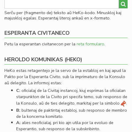
Serĉu per (fragmento de) teksto aŭ HeKo-kodo. Minuskloj kaj
majuskloj egalas. Esperantaj literoj ankaŭ en x-formato.
ESPERANTA CIVITANECO
Petu la esperantan civitanecon per la
reta formularo
.
HEROLDO KOMUNIKAS (HEKO)
HeKo estas retagentejo je la servo de la establoj en kaj apud la
Pakto por la Esperanta Civito, sub la imprimaturo de la Konsulo
aŭ delegito. La informoj estas:
C:
oﬁcialaj de la Civitaj instancoj, kiuj esprimas la oﬁcialan
starpunkton de la Civito pri specifa temo, sub responso de
la Konsulo, aŭ de ties delegito, markitaj per la simbolo
.
B:
bultenaj de paktintaj establoj, sub responso de membro
de la koncerna komitato.
A:
alies neoﬁcialaj, pri kio ajn utila por la evoluo de
Esperantio, sub responso de la subskribinto.