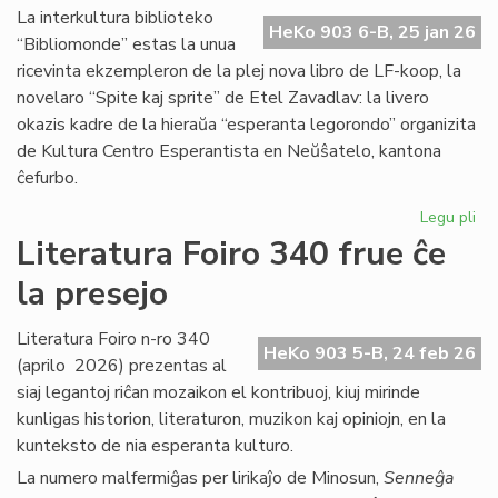
Ma
La interkultura biblioteko
HeKo 903 6-B, 25 jan 26
Bl
“Bibliomonde” estas la unua
ricevinta ekzempleron de la plej nova libro de LF-koop, la
novelaro “Spite kaj sprite” de Etel Zavadlav: la livero
okazis kadre de la hieraŭa “esperanta legorondo” organizita
de Kultura Centro Esperantista en Neŭŝatelo, kantona
ĉefurbo.
Legu pli
pri
Bi
Literatura Foiro 340 frue ĉe
ba
la presejo
de
KC
ini
Literatura Foiro n-ro 340
HeKo 903 5-B, 24 feb 26
(aprilo 2026) prezentas al
siaj legantoj riĉan mozaikon el kontribuoj, kiuj mirinde
kunligas historion, literaturon, muzikon kaj opiniojn, en la
kunteksto de nia esperanta kulturo.
La numero malfermiĝas per lirikaĵo de Minosun,
Senneĝa