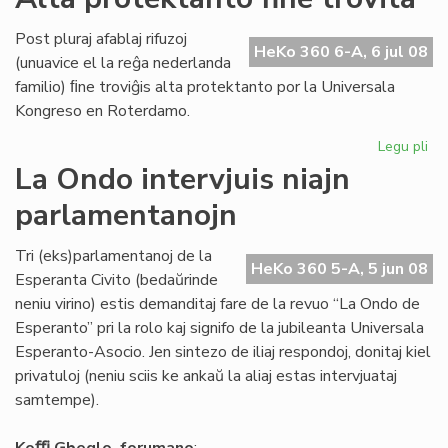
Ho
Di
Post pluraj afablaj rifuzoj
da
HeKo 360 6-A, 6 jul 08
(unuavice el la reĝa nederlanda
la
familio) ﬁne troviĝis alta protektanto por la Universala
Ko
Kongreso en Roterdamo.
Legu pli
pri
Al
La Ondo intervjuis niajn
pr
parlamentanojn
fin
tro
Tri (eks)parlamentanoj de la
HeKo 360 5-A, 5 jun 08
Esperanta Civito (bedaŭrinde
neniu virino) estis demanditaj fare de la revuo “La Ondo de
Esperanto” pri la rolo kaj signifo de la jubileanta Universala
Esperanto-Asocio. Jen sintezo de iliaj respondoj, donitaj kiel
privatuloj (neniu sciis ke ankaŭ la aliaj estas intervjuataj
samtempe).