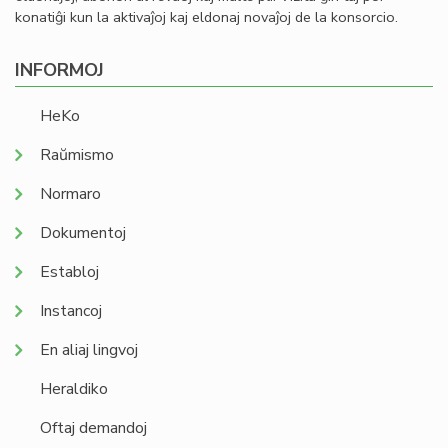
konatiĝi kun la aktivaĵoj kaj eldonaj novaĵoj de la konsorcio.
INFORMOJ
HeKo
Raŭmismo
Normaro
Dokumentoj
Establoj
Instancoj
En aliaj lingvoj
Heraldiko
Oftaj demandoj