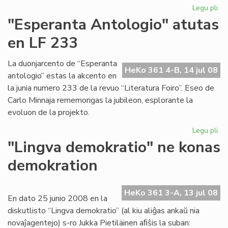
Legu pli
pri
Ak
"Esperanta Antologio" atutas
pro
en LF 233
vo
tri
La duonjarcento de “Esperanta
HeKo 361 4-B, 14 jul 08
antologio” estas la akcento en
la junia numero 233 de la revuo “Literatura Foiro”. Eseo de
Carlo Minnaja rememorigas la jubileon, esplorante la
evoluon de la projekto.
Legu pli
pri
"E
"Lingva demokratio" ne konas
An
demokration
at
en
LF
HeKo 361 3-A, 13 jul 08
23
En dato 25 junio 2008 en la
diskutlisto “Lingva demokratio” (al kiu aliĝas ankaŭ nia
novaĵagentejo) s-ro Jukka Pietiläinen aﬁŝis la suban: