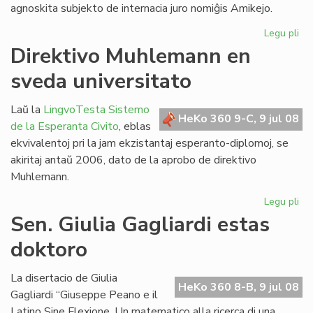
agnoskita subjekto de internacia juro nomiĝis Amikejo.
Legu pli
pri
Ho
Direktivo Muhlemann en
pri
sveda universitato
Am
Laŭ la
LingvoTesta Sistemo
HeKo 360 9-C, 9 jul 08
de la Esperanta Civito
, eblas
ekvivalentoj pri la jam ekzistantaj esperanto-diplomoj, se
akiritaj antaŭ 2006, dato de la aprobo de direktivo
Muhlemann.
Legu pli
pri
Dir
Sen. Giulia Gagliardi estas
Mu
doktoro
en
sv
uni
La disertacio de Giulia
HeKo 360 8-B, 9 jul 08
Gagliardi “Giuseppe Peano e il
Latino Sine Flexione. Un matematico alla ricerca di una