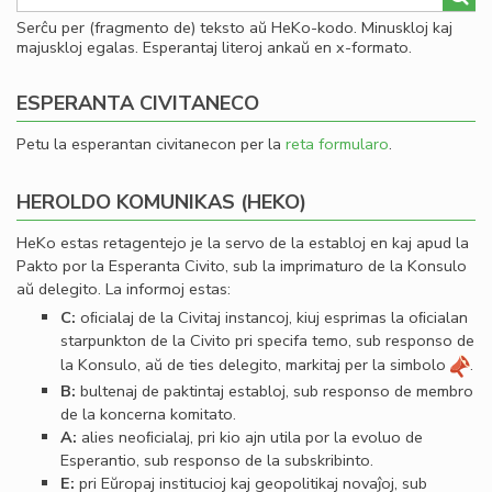
Serĉu per (fragmento de) teksto aŭ HeKo-kodo. Minuskloj kaj
majuskloj egalas. Esperantaj literoj ankaŭ en x-formato.
ESPERANTA CIVITANECO
Petu la esperantan civitanecon per la
reta formularo
.
HEROLDO KOMUNIKAS (HEKO)
HeKo estas retagentejo je la servo de la establoj en kaj apud la
Pakto por la Esperanta Civito, sub la imprimaturo de la Konsulo
aŭ delegito. La informoj estas:
C:
oﬁcialaj de la Civitaj instancoj, kiuj esprimas la oﬁcialan
starpunkton de la Civito pri specifa temo, sub responso de
la Konsulo, aŭ de ties delegito, markitaj per la simbolo
.
B:
bultenaj de paktintaj establoj, sub responso de membro
de la koncerna komitato.
A:
alies neoﬁcialaj, pri kio ajn utila por la evoluo de
Esperantio, sub responso de la subskribinto.
E:
pri Eŭropaj institucioj kaj geopolitikaj novaĵoj, sub