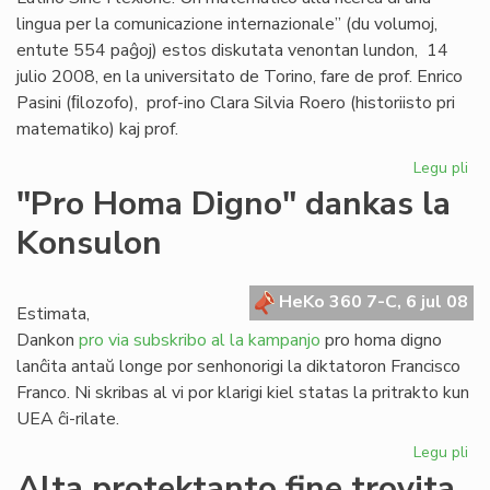
lingua per la comunicazione internazionale” (du volumoj,
entute 554 paĝoj) estos diskutata venontan lundon, 14
julio 2008, en la universitato de Torino, fare de prof. Enrico
Pasini (ﬁlozofo), prof-ino Clara Silvia Roero (historiisto pri
matematiko) kaj prof.
Legu pli
pri
Se
"Pro Homa Digno" dankas la
Giu
Konsulon
Gag
es
do
HeKo 360 7-C, 6 jul 08
Estimata,
Dankon
pro via subskribo al la kampanjo
pro homa digno
lanĉita antaŭ longe por senhonorigi la diktatoron Francisco
Franco. Ni skribas al vi por klarigi kiel statas la pritrakto kun
UEA ĉi-rilate.
Legu pli
pri
"P
Alta protektanto fine trovita