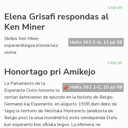
Legu pli
pri
"L
Elena Grisafi respondas al
de
Ken Miner
ne
ko
de
Skribis Ken Miner,
HeKo 361 2-A, 11 jul 08
esperantilingva intelektulo
usona:
Legu pli
pri
El
Honortago pri Amikejo
Gri
re
La Parlamento de la
al
HeKo 361 1-C, 10 jul 08
Esperanta Civito honoros la
Ke
centan datrevenon de epizodo en la historio de Belgio,
Mi
Germanio kaj Esperantio: en aŭgusto 1908 dum deko da
tagoj la teritorio de Neŭtrala Moresneto (aneksota de
Belgio post la unua mondmilito) estis sendependa ŝtato
kun esperanto kiel oﬁciala lingvo. La efemera, ne