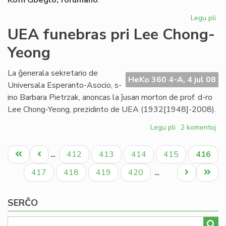
Koﬃ Gbeglo, forumano
:
Legu pli
pri
La
UEA funebras pri Lee Chong-
On
Yeong
int
nia
pa
La ĝenerala sekretario de
HeKo 360 4-A, 4 jul 08
Universala Esperanto-Asocio, s-
ino Barbara Pietrzak, anoncas la ĵusan morton de prof. d-ro
Lee Chong-Yeong, prezidinto de UEA (1932[1948]-2008).
Legu pli
pri
2 komentoj
UEA
Pagination
funebras
Unua
Antaŭa
Paĝo
Paĝo
Paĝo
Paĝo
Aktual
412
413
414
415
416
…
pri
paĝo
paĝo
paĝo
Lee
Paĝo
Paĝo
Paĝo
Paĝo
Next
Last
417
418
419
420
…
Chong-
page
page
Yeong
SERĈO