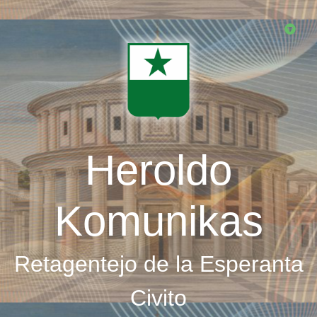
Skip
to
main
content
Heroldo
Komunikas
Retagentejo de la Esperanta
Civito