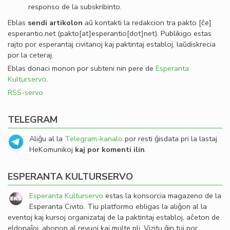
responso de la subskribinto.
Eblas
sendi
artikolon
aŭ kontakti la redakcion tra
pakto
[ĉe]
esperantio
.
net
(pakto[at]esperantio[dot]net)
. Publikigo estas
rajto por esperantaj civitanoj kaj paktintaj establoj, laŭdiskrecia
por la ceteraj.
Eblas donaci monon por subteni nin pere de
Esperanta
Kulturservo
.
RSS-servo
TELEGRAM
Aliĝu al la
Telegram-kanalo
por resti ĝisdata pri la lastaj
HeKomunikoj
kaj por komenti ilin
.
ESPERANTA KULTURSERVO
Esperanta Kulturservo
estas la konsorcia magazeno de la
Esperanta Civito. Tiu platformo ebligas la aliĝon al la
eventoj kaj kursoj organizataj de la paktintaj establoj, aĉeton de
eldonaĵoj, abonon al revuoj kaj multe pli. Vizitu ĝin tuj por