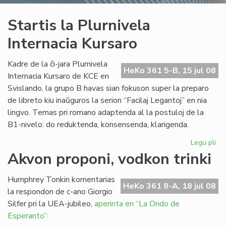
Startis la Plurnivela
Internacia Kursaro
Kadre de la ĉi-jara Plurnivela
HeKo 361 5-B, 15 jul 08
Internacia Kursaro de KCE en
Svislando, la grupo B havas sian fokuson super la preparo
de libreto kiu inaŭguros la serion “Facilaj Legantoj” en nia
lingvo. Temas pri romano adaptenda al la postuloj de la
B1-nivelo: do reduktenda, konsensenda, klarigenda.
Legu pli
pri
Sta
Akvon proponi, vodkon trinki
la
Plu
Humphrey Tonkin komentarias
Int
HeKo 361 8-A, 18 jul 08
la respondon de c-ano Giorgio
Ku
Silfer pri la UEA-jubileo,
aperinta en “La Ondo de
Esperanto”: