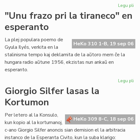
Legu pli
pri
Ni
"Unu frazo pri la tiraneco" en
lit
esperanto
en
PE
ko
La plej populara poemo de
HeKo 310 1-B, 19 sep 06
Gyula Ilyés, verkita en la
stalinisma tempo kaj deklamita de la aŭtoro mem ĉe la
hungara radio aŭtune 1956, ekzistas nun ankaŭ en
esperanto.
Legu pli
pri
"U
Giorgio Silfer lasas la
fra
Kortumon
pri
la
tir
Per letero al la Konsulo,
HeKo 309 8-C, 18 sep 06
en
kun kopio al la kortumanoj,
es
c-ano Giorgio Silfer anoncis sian demision el la arbitracia
instanco de la Esperanta Civito, kun la suba klarigo: