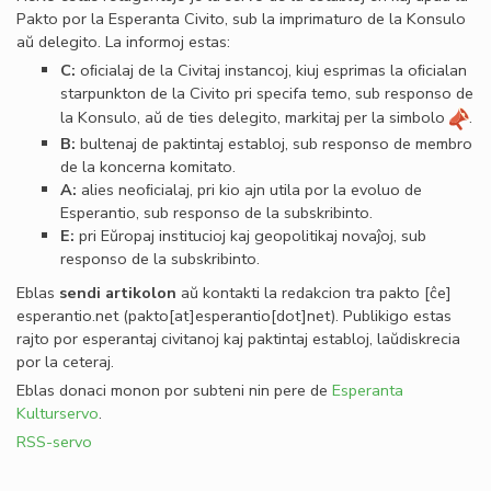
Pakto por la Esperanta Civito, sub la imprimaturo de la Konsulo
aŭ delegito. La informoj estas:
C:
oﬁcialaj de la Civitaj instancoj, kiuj esprimas la oﬁcialan
starpunkton de la Civito pri specifa temo, sub responso de
la Konsulo, aŭ de ties delegito, markitaj per la simbolo
.
B:
bultenaj de paktintaj establoj, sub responso de membro
de la koncerna komitato.
A:
alies neoﬁcialaj, pri kio ajn utila por la evoluo de
Esperantio, sub responso de la subskribinto.
E:
pri Eŭropaj institucioj kaj geopolitikaj novaĵoj, sub
responso de la subskribinto.
Eblas
sendi
artikolon
aŭ kontakti la redakcion tra
pakto
[ĉe]
esperantio
.
net
(pakto[at]esperantio[dot]net)
. Publikigo estas
rajto por esperantaj civitanoj kaj paktintaj establoj, laŭdiskrecia
por la ceteraj.
Eblas donaci monon por subteni nin pere de
Esperanta
Kulturservo
.
RSS-servo