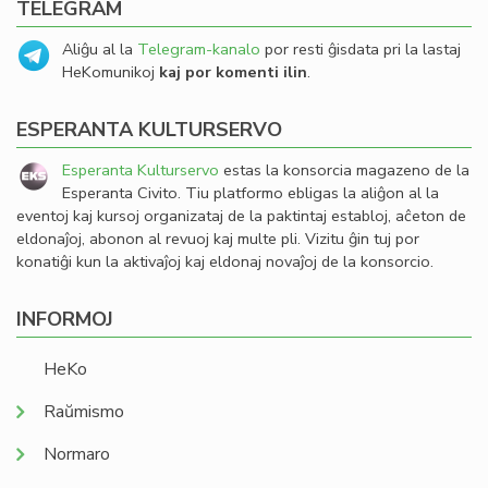
TELEGRAM
Aliĝu al la
Telegram-kanalo
por resti ĝisdata pri la lastaj
HeKomunikoj
kaj por komenti ilin
.
ESPERANTA KULTURSERVO
Esperanta Kulturservo
estas la konsorcia magazeno de la
Esperanta Civito. Tiu platformo ebligas la aliĝon al la
eventoj kaj kursoj organizataj de la paktintaj establoj, aĉeton de
eldonaĵoj, abonon al revuoj kaj multe pli. Vizitu ĝin tuj por
konatiĝi kun la aktivaĵoj kaj eldonaj novaĵoj de la konsorcio.
INFORMOJ
HeKo
Raŭmismo
Normaro