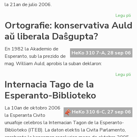
la 21an de julio 2006.
Legu pli
pri
La
Ortografie: konservativa Auld
Li
aŭ liberala Daŝgupta?
Ko
pr
po
En 1982 la Akademio de
HeKo 310 7-A, 28 sep 06
ofi
Esperanto, sub la prezido de
mag. William Auld, aprobis la suban deklaron:
Legu pli
pri
Ort
Internacia Tago de la
ko
Esperanto-Biblioteko
Au
aŭ
lib
La 10an de oktobro 2006
HeKo 310 6-C, 27 sep 06
Da
la Esperanta Civito
unuafoje celebros la Internacian Tagon de la Esperanto-
Biblioteko (ITEB). La daton elektis la Civita Parlamento,