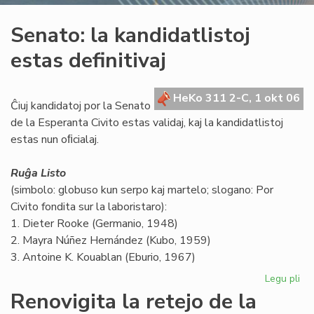
Senato: la kandidatlistoj
estas definitivaj
HeKo 311 2-C, 1 okt 06
Ĉiuj kandidatoj por la Senato
de la Esperanta Civito estas validaj, kaj la kandidatlistoj
estas nun oﬁcialaj.
Ruĝa Listo
(simbolo: globuso kun serpo kaj martelo; slogano: Por
Civito fondita sur la laboristaro):
1. Dieter Rooke (Germanio, 1948)
2. Mayra Núñez Hernández (Kubo, 1959)
3. Antoine K. Kouablan (Eburio, 1967)
Legu pli
pri
Se
Renovigita la retejo de la
la