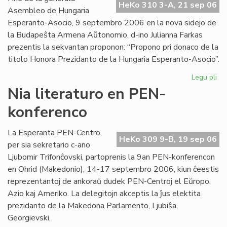
HeKo 310 3-A, 21 sep 06
Int
Asembleo de Hungaria
Esperanto-Asocio, 9 septembro 2006 en la nova sidejo de
la Budapeŝta Armena Aŭtonomio, d-ino Julianna Farkas
prezentis la sekvantan proponon: “Propono pri donaco de la
titolo Honora Prezidanto de la Hungaria Esperanto-Asocio”.
Legu pli
pri
Hu
Nia literaturo en PEN-
Es
konferenco
Aso
Du
ho
La Esperanta PEN-Centro,
HeKo 309 9-B, 19 sep 06
pr
per sia sekretario c-ano
Ljubomir Trifonĉovski, partoprenis la 9an PEN-konferencon
en Ohrid (Makedonio), 14-17 septembro 2006, kiun ĉeestis
reprezentantoj de ankoraŭ dudek PEN-Centroj el Eŭropo,
Azio kaj Ameriko. La delegitojn akceptis la ĵus elektita
prezidanto de la Makedona Parlamento, Ljubiŝa
Georgievski.