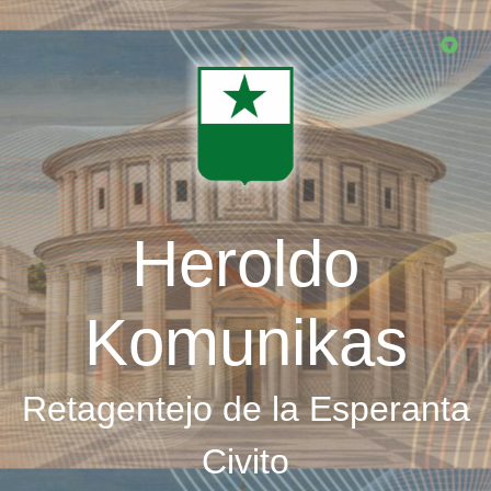
Skip
to
main
content
Heroldo
Komunikas
Retagentejo de la Esperanta
Civito