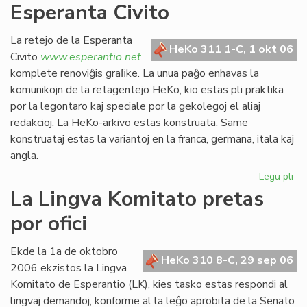
Esperanta Civito
kan
es
def
La retejo de la Esperanta
HeKo 311 1-C, 1 okt 06
Civito
www.esperantio.net
komplete renoviĝis graﬁke. La unua paĝo enhavas la
komunikojn de la retagentejo HeKo, kio estas pli praktika
por la legontaro kaj speciale por la gekolegoj el aliaj
redakcioj. La HeKo-arkivo estas konstruata. Same
konstruataj estas la variantoj en la franca, germana, itala kaj
angla.
Legu pli
pri
Re
La Lingva Komitato pretas
la
por ofici
ret
de
la
Ekde la 1a de oktobro
HeKo 310 8-C, 29 sep 06
Es
2006 ekzistos la Lingva
Civ
Komitato de Esperantio (LK), kies tasko estas respondi al
lingvaj demandoj, konforme al la leĝo aprobita de la Senato