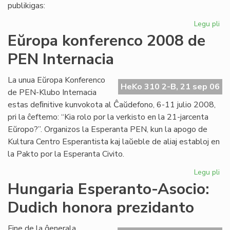
pri
publikigas:
alf
Legu pli
pri
Pri
Eŭropa konferenco 2008 de
Ivo
PEN Internacia
La
kaj
hu
La unua Eŭropa Konferenco
HeKo 310 2-B, 21 sep 06
la
de PEN-Klubo Internacia
estas deﬁnitive kunvokota al Ĉaŭdefono, 6-11 julio 2008,
pri la ĉeftemo: “Kia rolo por la verkisto en la 21-jarcenta
Eŭropo?”. Organizos la Esperanta PEN, kun la apogo de
Kultura Centro Esperantista kaj laŭeble de aliaj establoj en
la Pakto por la Esperanta Civito.
Legu pli
pri
Eŭ
Hungaria Esperanto-Asocio:
ko
Dudich honora prezidanto
20
de
PE
Fine de la ĝenerala