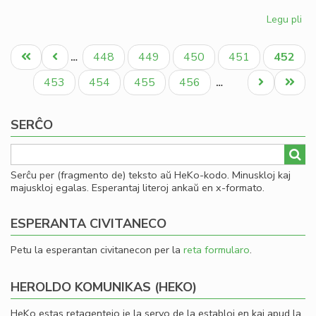
Legu pli
pri
Gio
Pagination
Sil
Unua
Antaŭa
Paĝo
Paĝo
Paĝo
Paĝo
Aktual
448
449
450
451
452
…
la
paĝo
paĝo
paĝo
la
Paĝo
Paĝo
Paĝo
Paĝo
Next
Last
453
454
455
456
…
Ko
page
page
SERĈO
Serĉu per (fragmento de) teksto aŭ HeKo-kodo. Minuskloj kaj
majuskloj egalas. Esperantaj literoj ankaŭ en x-formato.
ESPERANTA CIVITANECO
Petu la esperantan civitanecon per la
reta formularo
.
HEROLDO KOMUNIKAS (HEKO)
HeKo estas retagentejo je la servo de la establoj en kaj apud la