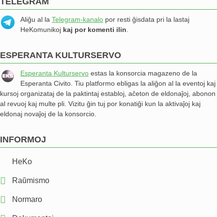
TELEGRAM
Aliĝu al la
Telegram-kanalo
por resti ĝisdata pri la lastaj
HeKomunikoj
kaj por komenti ilin
.
ESPERANTA KULTURSERVO
Esperanta Kulturservo
estas la konsorcia magazeno de la
Esperanta Civito. Tiu platformo ebligas la aliĝon al la eventoj kaj
kursoj organizataj de la paktintaj establoj, aĉeton de eldonaĵoj, abonon
al revuoj kaj multe pli. Vizitu ĝin tuj por konatiĝi kun la aktivaĵoj kaj
eldonaj novaĵoj de la konsorcio.
INFORMOJ
HeKo
Raŭmismo
Normaro