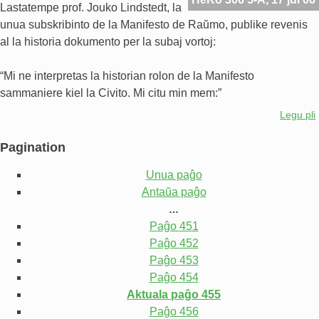
Lastatempe prof. Jouko Lindstedt, la
unua subskribinto de la Manifesto de Raŭmo, publike revenis
al la historia dokumento per la subaj vortoj:
“Mi ne interpretas la historian rolon de la Manifesto
sammaniere kiel la Civito. Mi citu min mem:”
Legu pli
Pagination
Unua paĝo
Antaŭa paĝo
…
Paĝo
451
Paĝo
452
Paĝo
453
Paĝo
454
Aktuala paĝo
455
Paĝo
456