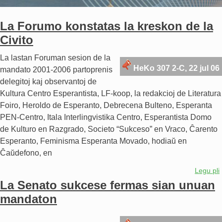
La Forumo konstatas la kreskon de la
Civito
La lastan Foruman sesion de la
HeKo 307 2-C, 22 jul 06
mandato 2001-2006 partoprenis
delegitoj kaj observantoj de
Kultura Centro Esperantista, LF-koop, la redakcioj de Literatura
Foiro, Heroldo de Esperanto, Debrecena Bulteno, Esperanta
PEN-Centro, Itala Interlingvistika Centro, Esperantista Domo
de Kulturo en Razgrado, Societo “Sukceso” en Vraco, Ĉarento
Esperanto, Feminisma Esperanta Movado, hodiaŭ en
Ĉaŭdefono, en
Legu pli
La Senato sukcese fermas sian unuan
mandaton