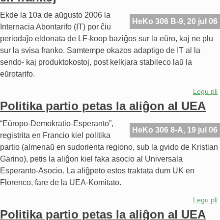
Ekde la 10a de aŭgusto 2006 la
HeKo 306 B-9, 20 jul 06
Internacia Abontarifo (IT) por ĉiu
periodaĵo eldonata de LF-koop baziĝos sur la eŭro, kaj ne plu
sur la svisa franko. Samtempe okazos adaptigo de IT al la
sendo- kaj produktokostoj, post kelkjara stabileco laŭ la
eŭrotarifo.
Legu pli
Politika partio petas la aliĝon al UEA
“Eŭropo-Demokratio-Esperanto”,
HeKo 306 8-A, 19 jul 06
registrita en Francio kiel politika
partio (almenaŭ en sudorienta regiono, sub la gvido de Kristian
Garino), petis la aliĝon kiel faka asocio al Universala
Esperanto-Asocio. La aliĝpeto estos traktata dum UK en
Florenco, fare de la UEA-Komitato.
Legu pli
Politika partio petas la aliĝon al UEA