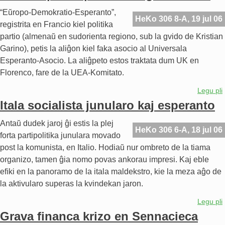
“Eŭropo-Demokratio-Esperanto”,
HeKo 306 8-A, 19 jul 06
registrita en Francio kiel politika
partio (almenaŭ en sudorienta regiono, sub la gvido de Kristian
Garino), petis la aliĝon kiel faka asocio al Universala
Esperanto-Asocio. La aliĝpeto estos traktata dum UK en
Florenco, fare de la UEA-Komitato.
Legu pli
Itala socialista junularo kaj esperanto
Antaŭ dudek jaroj ĝi estis la plej
HeKo 306 6-A, 18 jul 06
forta partipolitika junulara movado
post la komunista, en Italio. Hodiaŭ nur ombreto de la tiama
organizo, tamen ĝia nomo povas ankorau impresi. Kaj eble
eﬁki en la panoramo de la itala maldekstro, kie la meza aĝo de
la aktivularo superas la kvindekan jaron.
Legu pli
Grava financa krizo en Sennacieca