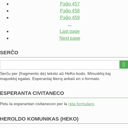
Paĝo
457
Paĝo
458
Paĝo
459
…
Last page
Next page
SERĈO
Serĉu per (fragmento de) teksto aŭ HeKo-kodo. Minuskloj kaj
majuskloj egalas. Esperantaj literoj ankaŭ en x-formato.
ESPERANTA CIVITANECO
Petu la esperantan civitanecon per la
reta formularo
.
HEROLDO KOMUNIKAS (HEKO)