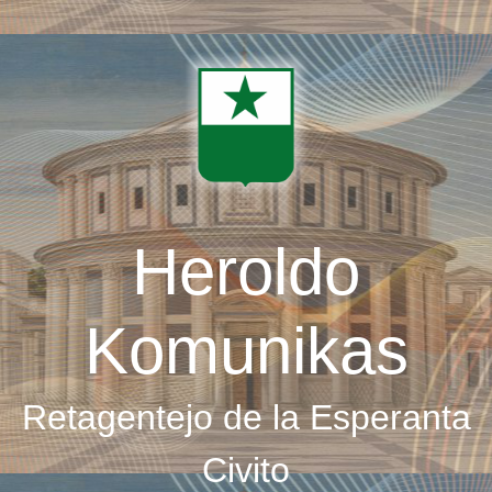
Skip
to
main
content
Heroldo
Komunikas
Retagentejo de la Esperanta
Civito