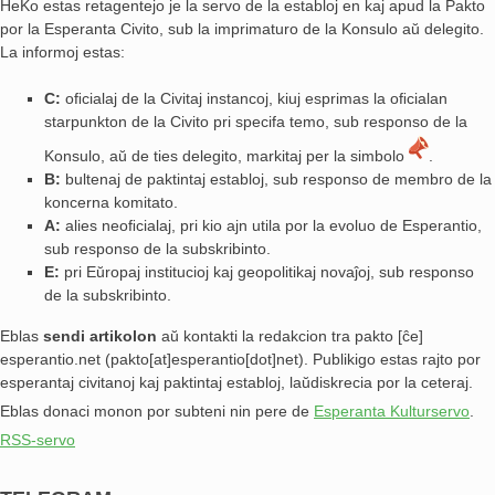
HeKo estas retagentejo je la servo de la establoj en kaj apud la Pakto
por la Esperanta Civito, sub la imprimaturo de la Konsulo aŭ delegito.
La informoj estas:
C:
oﬁcialaj de la Civitaj instancoj, kiuj esprimas la oﬁcialan
starpunkton de la Civito pri specifa temo, sub responso de la
Konsulo, aŭ de ties delegito, markitaj per la simbolo
.
B:
bultenaj de paktintaj establoj, sub responso de membro de la
koncerna komitato.
A:
alies neoﬁcialaj, pri kio ajn utila por la evoluo de Esperantio,
sub responso de la subskribinto.
E:
pri Eŭropaj institucioj kaj geopolitikaj novaĵoj, sub responso
de la subskribinto.
Eblas
sendi
artikolon
aŭ kontakti la redakcion tra
pakto
[ĉe]
esperantio
.
net
(pakto[at]esperantio[dot]net)
. Publikigo estas rajto por
esperantaj civitanoj kaj paktintaj establoj, laŭdiskrecia por la ceteraj.
Eblas donaci monon por subteni nin pere de
Esperanta Kulturservo
.
RSS-servo