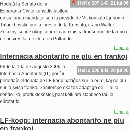
HeKo 307 1-C, 21 jul 06
Hodiaŭ la Senato de la
Esperanta Civito kunsidis lastfoje
en sia unua mandato, sub la prezido de Vickonsulo Ljubomir
Trifonchovski, pro la foresto de la Konsulo, c-ano Walter
Zelazny, subite okupita pro la administra transdono de la oﬁco
de universitata rektoro en Pollando.
Legu pli
Internacia abontarifo ne plu en frankoj
Ekde la 10a de aŭgusto 2006 la
HeKo 306 9-B, 20 jul 06
Internacia Abontarifo (IT) por ĉiu
periodaĵo eldonata de LF-koop baziĝos sur la eŭro, kaj ne plu
sur la svisa franko. Samtempe okazos adaptigo de IT al la
sendo- kaj produktokostoj, post kelkjara stabileco laŭ la
eŭrotarifo.
Legu pli
LF-koop: internacia abontarifo ne plu
en frankoj