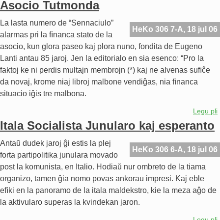
Asocio Tutmonda
La lasta numero de “Sennaciulo”
HeKo 306 7-A, 18 jul 06
alarmas pri la ﬁnanca stato de la
asocio, kun glora paseo kaj plora nuno, fondita de Eugeno
Lanti antau 85 jaroj. Jen la editorialo en sia esenco: “Pro la
faktoj ke ni perdis multajn membrojn (*) kaj ne alvenas suﬁĉe
da novaj, krome niaj libroj malbone vendiĝas, nia ﬁnanca
situacio iĝis tre malbona.
Legu pli
Itala Socialista Junularo kaj esperanto
Antaŭ dudek jaroj ĝi estis la plej
HeKo 306 6-A, 18 jul 06
forta partipolitika junulara movado
post la komunista, en Italio. Hodiaŭ nur ombreto de la tiama
organizo, tamen ĝia nomo povas ankorau impresi. Kaj eble
eﬁki en la panoramo de la itala maldekstro, kie la meza aĝo de
la aktivularo superas la kvindekan jaron.
Legu pli