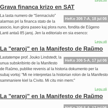
Grava financa krizo en SAT
La lasta numero de “Sennaciulo”
HeKo 306 7-A, 18 jul 06
alarmas pri la ﬁnanca stato de la
asocio, kun glora paseo kaj plora nuno, fondita de Eŭgeno
Lanti antaŭ 85 jaroj. Jen la editorialo en sia esenco:
Legu pli
La "eraroj" en la Manifesto de Raŭmo
Lastatempe prof. Jouko Lindstedt, la
HeKo 306 5-A, 17 jul 06
unua subskribinto de la Manifesto
de Raŭmo, publike revenis al la historia dokumento per la
subaj vortoj: “Mi ne interpretas la historian rolon de la Manifesto
sammaniere kiel la Civito. Mi citu min mem:”
Legu pli
La "eraroj" en la Manifesto de Raŭmo
HeKo 306 5-A, 17 jul 06