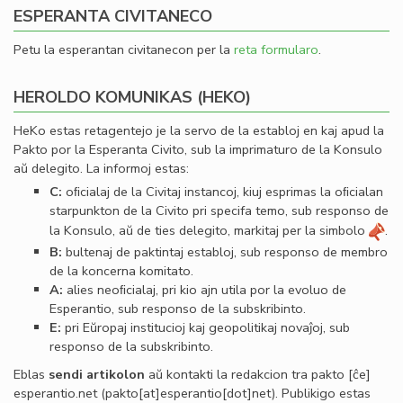
ESPERANTA CIVITANECO
Petu la esperantan civitanecon per la
reta formularo
.
HEROLDO KOMUNIKAS (HEKO)
HeKo estas retagentejo je la servo de la establoj en kaj apud la
Pakto por la Esperanta Civito, sub la imprimaturo de la Konsulo
aŭ delegito. La informoj estas:
C:
oﬁcialaj de la Civitaj instancoj, kiuj esprimas la oﬁcialan
starpunkton de la Civito pri specifa temo, sub responso de
la Konsulo, aŭ de ties delegito, markitaj per la simbolo
.
B:
bultenaj de paktintaj establoj, sub responso de membro
de la koncerna komitato.
A:
alies neoﬁcialaj, pri kio ajn utila por la evoluo de
Esperantio, sub responso de la subskribinto.
E:
pri Eŭropaj institucioj kaj geopolitikaj novaĵoj, sub
responso de la subskribinto.
Eblas
sendi
artikolon
aŭ kontakti la redakcion tra
pakto
[ĉe]
esperantio
.
net
(pakto[at]esperantio[dot]net)
. Publikigo estas