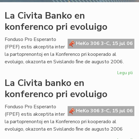
La Civita Banko en
konferenco pri evoluigo
Fonduso Pro Esperanto
HeKo 306 3-C, 15 jul 06
(FPEF) estis akceptita inter
la partoprenontoj en la Konferenco pri kooperado al
evoluigo, okazonta en Svislando ﬁne de augusto 2006.
Legu pli
pri
La
La Civita banko en
Civ
konferenco pri evoluigo
Ba
en
ko
Fonduso Pro Esperanto
HeKo 306 3-C, 15 jul 06
pri
(FPEF) estis akceptita inter
ev
la partoprenontoj en la Konferenco pri kooperado al
evoluigo, okazonta en Svislando ﬁne de augusto 2006