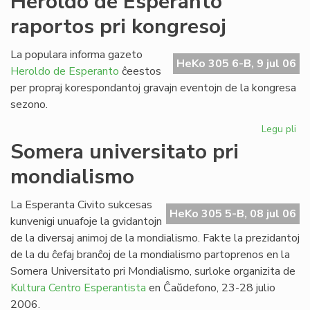
Heroldo de Esperanto
ka
raportos pri kongresoj
de
SU
20
La populara informa gazeto
HeKo 305 6-B, 9 jul 06
Heroldo de Esperanto
ĉeestos
per propraj korespondantoj gravajn eventojn de la kongresa
sezono.
Legu pli
pri
He
Somera universitato pri
de
mondialismo
Es
ra
pri
La Esperanta Civito sukcesas
HeKo 305 5-B, 08 jul 06
ko
kunvenigi unuafoje la gvidantojn
de la diversaj animoj de la mondialismo. Fakte la prezidantoj
de la du ĉefaj branĉoj de la mondialismo partoprenos en la
Somera Universitato pri Mondialismo, surloke organizita de
Kultura Centro Esperantista
en Ĉaŭdefono, 23-28 julio
2006.