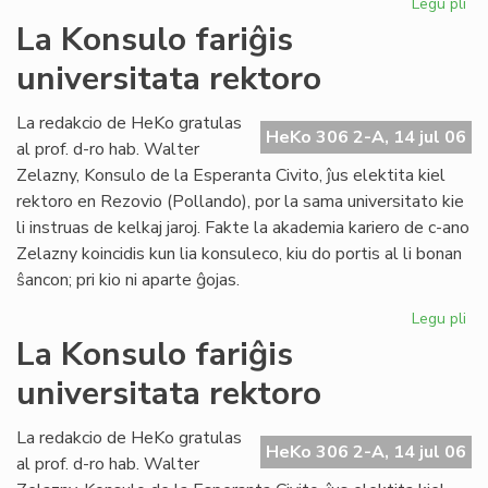
Legu pli
pri
La
La Konsulo fariĝis
Civ
universitata rektoro
ba
en
ko
La redakcio de HeKo gratulas
HeKo 306 2-A, 14 jul 06
pri
al prof. d-ro hab. Walter
ev
Zelazny, Konsulo de la Esperanta Civito, ĵus elektita kiel
rektoro en Rezovio (Pollando), por la sama universitato kie
li instruas de kelkaj jaroj. Fakte la akademia kariero de c-ano
Zelazny koincidis kun lia konsuleco, kiu do portis al li bonan
ŝancon; pri kio ni aparte ĝojas.
Legu pli
pri
La
La Konsulo fariĝis
Ko
universitata rektoro
far
uni
rek
La redakcio de HeKo gratulas
HeKo 306 2-A, 14 jul 06
al prof. d-ro hab. Walter