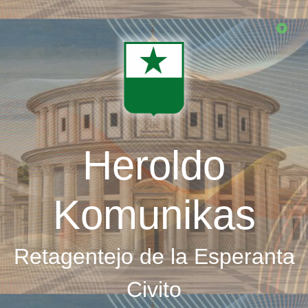
Skip
to
main
content
Heroldo
Komunikas
Retagentejo de la Esperanta
Civito