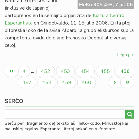
Naturamikoj el ses landoj
HeKo 305 4-B, 7 jul 06
(inkluzive de Japanio)
partoprenos en la semajno organizita de
Kultura Centro
Esperantista
en Grindelvaldo, 11-15 julio 2006. En la plej
pitoreska loko de la svisa Alparo, la grupo ekskursos sub la
kompetenta gvido de c-ano Francisko Degoul al diversaj
celoj.
Legu pli
pri
Bu
Pagination
na
Unua
Antaŭa
Paĝo
Paĝo
Paĝo
Paĝo
Aktual
452
453
454
455
456
…
en
paĝo
paĝo
paĝo
Gr
Paĝo
Paĝo
Paĝo
Paĝo
Next
Last
457
458
459
460
page
page
SERĈO
Serĉu per (fragmento de) teksto aŭ HeKo-kodo. Minuskloj kaj
majuskloj egalas. Esperantaj literoj ankaŭ en x-formato.