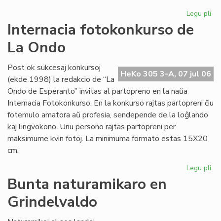
Legu pli
pri
So
Internacia fotokonkurso de
uni
La Ondo
pri
mo
Post ok sukcesaj konkursoj
HeKo 305 3-A, 07 jul 06
(ekde 1998) la redakcio de “La
Ondo de Esperanto” invitas al partopreno en la naŭa
Internacia Fotokonkurso. En la konkurso rajtas partopreni ĉiu
fotemulo amatora aŭ profesia, sendepende de la loĝlando
kaj lingvokono. Unu persono rajtas partopreni per
maksimume kvin fotoj. La minimuma formato estas 15X20
cm.
Legu pli
pri
Int
Bunta naturamikaro en
fo
Grindelvaldo
de
La
On