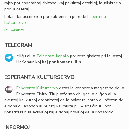
rajto por esperantaj civitanoj kaj paktintaj establoj, laŭdiskrecia
por la ceteraj.
Eblas donaci monon por subteni nin pere de
Esperanta
Kulturservo
.
RSS-servo
TELEGRAM
Aliĝu al la
Telegram-kanalo
por resti ĝisdata pri la lastaj
HeKomunikoj
kaj por komenti ilin
.
ESPERANTA KULTURSERVO
Esperanta Kulturservo
estas la konsorcia magazeno de la
Esperanta Civito. Tiu platformo ebligas la aliĝon al la
eventoj kaj kursoj organizataj de la paktintaj establoj, aĉeton de
eldonaĵoj, abonon al revuoj kaj multe pli. Vizitu ĝin tuj por
konatiĝi kun la aktivaĵoj kaj eldonaj novaĵoj de la konsorcio.
INFORMOJ