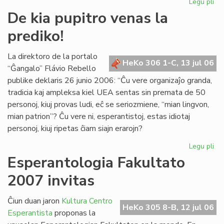
Legu pli
pri
De
De kia pupitro venas la
kia
prediko!
pup
ve
la
La direktoro de la portalo
HeKo 306 1-C, 13 jul 06
pre
“Ĝangalo” Flávio Rebello
publike deklaris 26 junio 2006: “Ĉu vere organizaĵo granda,
tradicia kaj ampleksa kiel UEA sentas sin premata de 50
personoj, kiuj provas ludi, eĉ se seriozmiene, “mian lingvon,
mian patrion”? Ĉu vere ni, esperantistoj, estas idiotaj
personoj, kiuj ripetas ĉiam siajn erarojn?
Legu pli
pri
De
Esperantologia Fakultato
kia
2007 invitas
pup
ve
la
Ĉiun duan jaron
Kultura Centro
HeKo 305 8-B, 12 jul 06
pre
Esperantista
proponas la