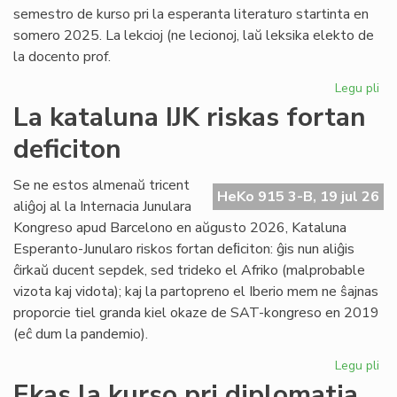
semestro de kurso pri la esperanta literaturo startinta en
somero 2025. La lekcioj (ne lecionoj, laŭ leksika elekto de
la docento prof.
Legu pli
pri
Es
La kataluna IJK riskas fortan
lit
deficiton
ret
po
la
Se ne estos almenaŭ tricent
HeKo 915 3-B, 19 jul 26
kur
aliĝoj al la Internacia Junulara
Kongreso apud Barcelono en aŭgusto 2026, Kataluna
Esperanto-Junularo riskos fortan deﬁciton: ĝis nun aliĝis
ĉirkaŭ ducent sepdek, sed trideko el Afriko (malprobable
vizota kaj vidota); kaj la partopreno el Iberio mem ne ŝajnas
proporcie tiel granda kiel okaze de SAT-kongreso en 2019
(eĉ dum la pandemio).
Legu pli
pri
La
Ekas la kurso pri diplomatia