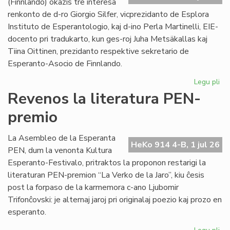
(Finnlando) okazis tre interesa
renkonto de d-ro Giorgio Silfer, vicprezidanto de Esplora
Instituto de Esperantologio, kaj d-ino Perla Martinelli, EIE-
docento pri tradukarto, kun ges-roj Juha Metsäkallas kaj
Tiina Oittinen, prezidanto respektive sekretario de
Esperanto-Asocio de Finnlando.
Legu pli
pri
Re
Revenos la literatura PEN-
de
premio
la
EIE
vic
La Asembleo de la Esperanta
HeKo 914 4-B, 1 jul 26
ku
PEN, dum la venonta Kultura
EA
Esperanto-Festivalo, pritraktos la proponon restarigi la
gvi
literaturan PEN-premion “La Verko de la Jaro”, kiu ĉesis
post la forpaso de la karmemora c-ano Ljubomir
Trifonĉovski: je alternaj jaroj pri originalaj poezio kaj prozo en
esperanto.