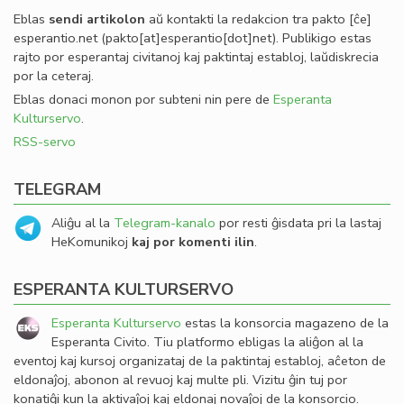
Eblas
sendi
artikolon
aŭ kontakti la redakcion tra
pakto
[ĉe]
esperantio
.
net
(pakto[at]esperantio[dot]net)
. Publikigo estas
rajto por esperantaj civitanoj kaj paktintaj establoj, laŭdiskrecia
por la ceteraj.
Eblas donaci monon por subteni nin pere de
Esperanta
Kulturservo
.
RSS-servo
TELEGRAM
Aliĝu al la
Telegram-kanalo
por resti ĝisdata pri la lastaj
HeKomunikoj
kaj por komenti ilin
.
ESPERANTA KULTURSERVO
Esperanta Kulturservo
estas la konsorcia magazeno de la
Esperanta Civito. Tiu platformo ebligas la aliĝon al la
eventoj kaj kursoj organizataj de la paktintaj establoj, aĉeton de
eldonaĵoj, abonon al revuoj kaj multe pli. Vizitu ĝin tuj por
konatiĝi kun la aktivaĵoj kaj eldonaj novaĵoj de la konsorcio.