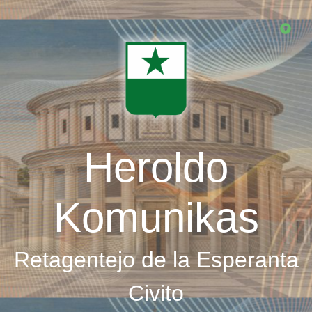
Skip
to
main
content
Heroldo
Komunikas
Retagentejo de la Esperanta
Civito