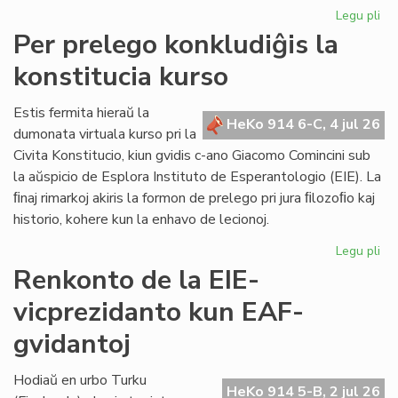
Legu pli
pri
KC
Per prelego konkludiĝis la
tr
konstitucia kurso
int
ril
al
Estis fermita hieraŭ la
HeKo 914 6-C, 4 jul 26
la
dumonata virtuala kurso pri la
Kap
Civita Konstitucio, kiun gvidis c-ano Giacomo Comincini sub
la aŭspicio de Esplora Instituto de Esperantologio (EIE). La
ﬁnaj rimarkoj akiris la formon de prelego pri jura ﬁlozoﬁo kaj
historio, kohere kun la enhavo de lecionoj.
Legu pli
pri
Pe
Renkonto de la EIE-
pr
vicprezidanto kun EAF-
kon
la
gvidantoj
kon
ku
Hodiaŭ en urbo Turku
HeKo 914 5-B, 2 jul 26