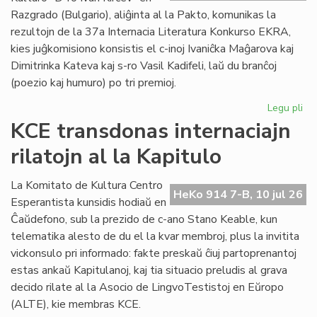
plu
Razgrado (Bulgario), aliĝinta al la Pakto, komunikas la
lin
rezultojn de la 37a Internacia Literatura Konkurso EKRA,
kies juĝkomisiono konsistis el c-inoj Ivaniĉka Maĝarova kaj
Dimitrinka Kateva kaj s-ro Vasil Kadifeli, laŭ du branĉoj
(poezio kaj humuro) po tri premioj.
Legu pli
pri
37
KCE transdonas internaciajn
Int
rilatojn al la Kapitulo
Lit
Ko
EK
La Komitato de Kultura Centro
HeKo 914 7-B, 10 jul 26
rez
Esperantista kunsidis hodiaŭ en
Ĉaŭdefono, sub la prezido de c-ano Stano Keable, kun
telematika alesto de du el la kvar membroj, plus la invitita
vickonsulo pri informado: fakte preskaŭ ĉiuj partoprenantoj
estas ankaŭ Kapitulanoj, kaj tia situacio preludis al grava
decido rilate al la Asocio de LingvoTestistoj en Eŭropo
(ALTE), kie membras KCE.