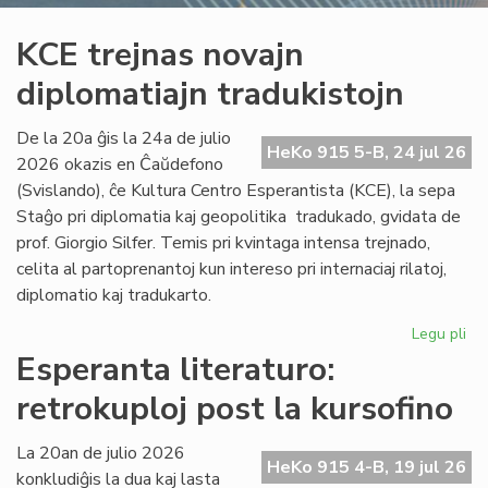
KCE trejnas novajn
diplomatiajn tradukistojn
De la 20a ĝis la 24a de julio
HeKo 915 5-B, 24 jul 26
2026 okazis en Ĉaŭdefono
(Svislando), ĉe Kultura Centro Esperantista (KCE), la sepa
Staĝo pri diplomatia kaj geopolitika tradukado, gvidata de
prof. Giorgio Silfer. Temis pri kvintaga intensa trejnado,
celita al partoprenantoj kun intereso pri internaciaj rilatoj,
diplomatio kaj tradukarto.
Legu pli
pri
KC
Esperanta literaturo:
tre
retrokuploj post la kursofino
no
dip
tra
La 20an de julio 2026
HeKo 915 4-B, 19 jul 26
konkludiĝis la dua kaj lasta