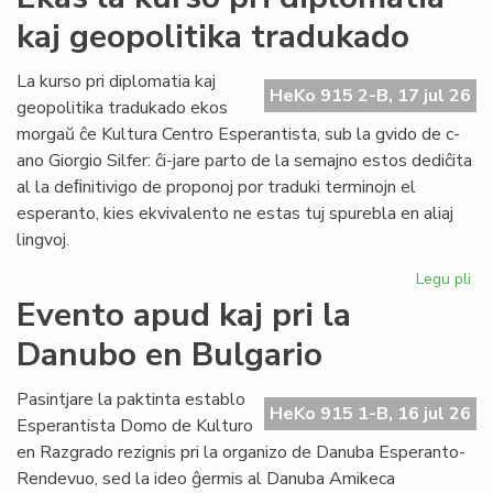
ka
kaj geopolitika tradukado
IJK
ris
for
La kurso pri diplomatia kaj
HeKo 915 2-B, 17 jul 26
def
geopolitika tradukado ekos
morgaŭ ĉe Kultura Centro Esperantista, sub la gvido de c-
ano Giorgio Silfer: ĉi-jare parto de la semajno estos dediĉita
al la deﬁnitivigo de proponoj por traduki terminojn el
esperanto, kies ekvivalento ne estas tuj spurebla en aliaj
lingvoj.
Legu pli
pri
Ek
Evento apud kaj pri la
la
Danubo en Bulgario
ku
pri
dip
Pasintjare la paktinta establo
HeKo 915 1-B, 16 jul 26
kaj
Esperantista Domo de Kulturo
geo
en Razgrado rezignis pri la organizo de Danuba Esperanto-
tr
Rendevuo, sed la ideo ĝermis al Danuba Amikeca