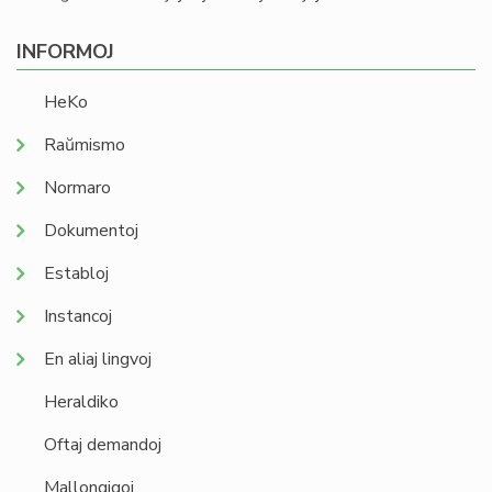
INFORMOJ
HeKo
Raŭmismo
Normaro
Dokumentoj
Establoj
Instancoj
En aliaj lingvoj
Heraldiko
Oftaj demandoj
Mallongigoj