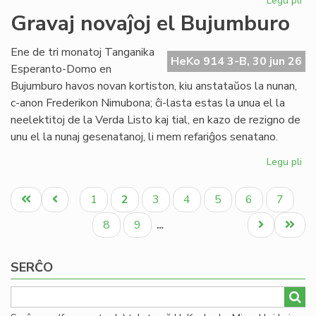
Legu pli
pri
Re
Gravaj novaĵoj el Bujumburo
la
lit
Ene de tri monatoj Tanganika
PE
HeKo 914 3-B, 30 jun 26
Esperanto-Domo en
pr
Bujumburo havos novan kortiston, kiu anstataŭos la nunan,
c-anon Frederikon Nimubona; ĉi-lasta estas la unua el la
neelektitoj de la Verda Listo kaj tial, en kazo de rezigno de
unu el la nunaj gesenatanoj, li mem refariĝos senatano.
Legu pli
pri
Gr
Pagination
nov
Unua
Antaŭa
Paĝo
Aktuala
Paĝo
Paĝo
Paĝo
Paĝo
Paĝo
1
2
3
4
5
6
7
el
paĝo
paĝo
paĝo
Bu
Paĝo
Paĝo
Next
Last
8
9
…
page
page
SERĈO