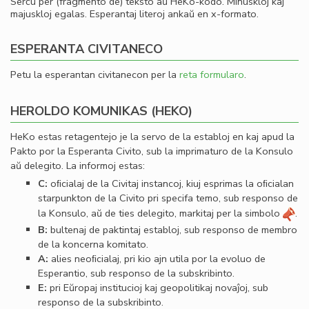
Serĉu per (fragmento de) teksto aŭ HeKo-kodo. Minuskloj kaj
majuskloj egalas. Esperantaj literoj ankaŭ en x-formato.
ESPERANTA CIVITANECO
Petu la esperantan civitanecon per la
reta formularo
.
HEROLDO KOMUNIKAS (HEKO)
HeKo estas retagentejo je la servo de la establoj en kaj apud la
Pakto por la Esperanta Civito, sub la imprimaturo de la Konsulo
aŭ delegito. La informoj estas:
C:
oﬁcialaj de la Civitaj instancoj, kiuj esprimas la oﬁcialan
starpunkton de la Civito pri specifa temo, sub responso de
la Konsulo, aŭ de ties delegito, markitaj per la simbolo
.
B:
bultenaj de paktintaj establoj, sub responso de membro
de la koncerna komitato.
A:
alies neoﬁcialaj, pri kio ajn utila por la evoluo de
Esperantio, sub responso de la subskribinto.
E:
pri Eŭropaj institucioj kaj geopolitikaj novaĵoj, sub
responso de la subskribinto.