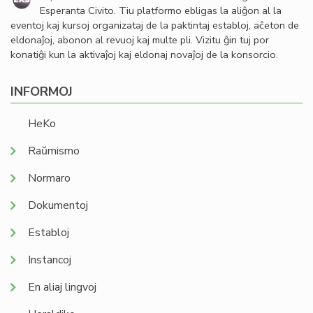
Esperanta Civito. Tiu platformo ebligas la aliĝon al la
eventoj kaj kursoj organizataj de la paktintaj establoj, aĉeton de
eldonaĵoj, abonon al revuoj kaj multe pli. Vizitu ĝin tuj por
konatiĝi kun la aktivaĵoj kaj eldonaj novaĵoj de la konsorcio.
INFORMOJ
HeKo
Raŭmismo
Normaro
Dokumentoj
Establoj
Instancoj
En aliaj lingvoj