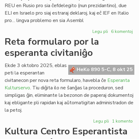
REU en Rusio pro sia ĉefdelegito (nun prezidantino), due
ELI en Israelo pro siaj estraraj deklaroj, kaj eĉ IEF en Italio
pro… lingva problemo en sia Asembl
Legu pli
pri
6 komentoj
Landaj
Reta formularo por la
asocioj
esperanta civitaniĝo
sub
atako:
rusa,
Ekde 3 oktobro 2025, eblas
HeKo 890 5-C, 8 okt 25
israela,
peti la esperantan
eĉ
civitanecon per nova reta formularo, havebla ĉe
Esperanta
itala
Kulturservo
. Tiu diĝita ilo ne ŝanĝas la proceduron, sed
simpligas ĝin, eliminante la bezonon de paperaj dokumentoj
kaj ebligante pli rapidan kaj aŭtomatigitan administradon de
la petoj.
Legu pli
pri
1 komento
Reta
Kultura Centro Esperantista
formularo