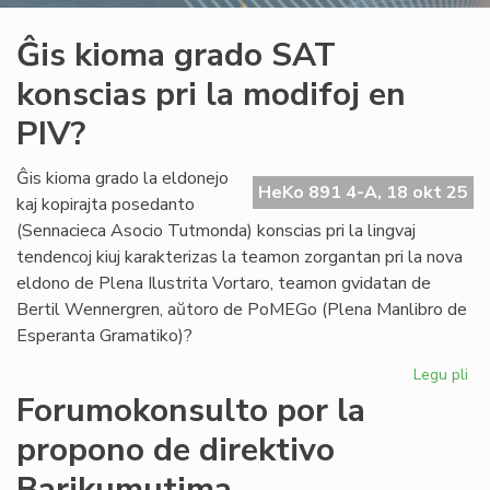
Ĝis kioma grado SAT
konscias pri la modifoj en
PIV?
Ĝis kioma grado la eldonejo
HeKo 891 4-A, 18 okt 25
kaj kopirajta posedanto
(Sennacieca Asocio Tutmonda) konscias pri la lingvaj
tendencoj kiuj karakterizas la teamon zorgantan pri la nova
eldono de Plena Ilustrita Vortaro, teamon gvidatan de
Bertil Wennergren, aŭtoro de PoMEGo (Plena Manlibro de
Esperanta Gramatiko)?
Legu pli
pri
Ĝis
Forumokonsulto por la
ki
propono de direktivo
gr
SA
Barikumutima
ko