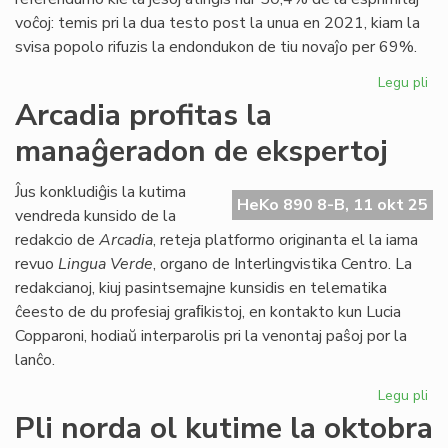
voĉoj: temis pri la dua testo post la unua en 2021, kiam la
svisa popolo rifuzis la endondukon de tiu novaĵo per 69%.
Legu pli
pri
Ele
Arcadia profitas la
ide
manaĝeradon de ekspertoj
eke
pr
mo
Ĵus konkludiĝis la kutima
HeKo 890 8-B, 11 okt 25
vendreda kunsido de la
redakcio de
Arcadia
, reteja platformo originanta el la iama
revuo
Lingua Verde
, organo de Interlingvistika Centro. La
redakcianoj, kiuj pasintsemajne kunsidis en telematika
ĉeesto de du profesiaj graﬁkistoj, en kontakto kun Lucia
Copparoni, hodiaŭ interparolis pri la venontaj paŝoj por la
lanĉo.
Legu pli
pri
Ar
Pli norda ol kutime la oktobra
pro