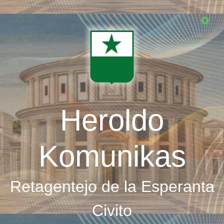
Skip
to
main
content
Heroldo
Komunikas
Retagentejo de la Esperanta
Civito