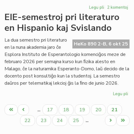
Legu pli
pri
2 komentoj
Simplismaj
EIE-semestroj pri literaturo
kategorioj
en Hispanio kaj Svislando
en
ĉi
murd-
La dua semestro pri literaturo
HeKo 890 2-B, 6 okt 25
epoko
en la nuna akademia jaro ĉe
Esplora Instituto de Esperantologio komenciĝos meze de
februaro 2026 per semajna kurso kun ﬁzika alesto en
Malago, ĉe la naturamika Esperanto-Domo, laŭ decido de la
docento post konsultiĝo kun la studentoj. La semestro
daŭros per telematikaj lekcioj ĝis la ﬁno de junio 2026.
Legu pli
pri
EIE
Pagination
se
Unua
Antaŭa
Paĝo
Paĝo
Paĝo
Paĝo
Aktuala
17
18
19
20
21
…
pri
paĝo
paĝo
paĝo
lit
Paĝo
Paĝo
Paĝo
Paĝo
Next
Last
22
23
24
25
…
en
page
page
Hi