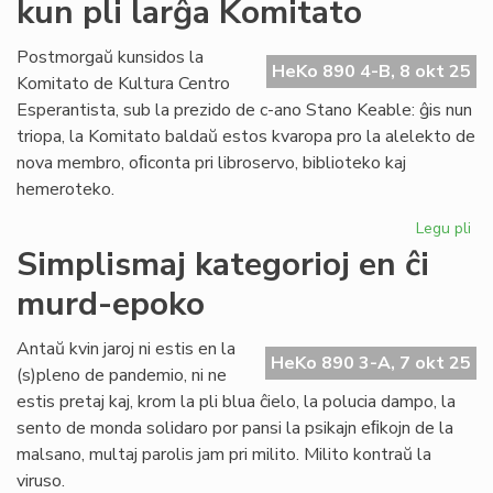
kun pli larĝa Komitato
por
la
esperanta
Postmorgaŭ kunsidos la
HeKo 890 4-B, 8 okt 25
civitaniĝo
Komitato de Kultura Centro
Esperantista, sub la prezido de c-ano Stano Keable: ĝis nun
triopa, la Komitato baldaŭ estos kvaropa pro la alelekto de
nova membro, oﬁconta pri libroservo, biblioteko kaj
hemeroteko.
Legu pli
pri
Kul
Simplismaj kategorioj en ĉi
Ce
murd-epoko
Esp
ku
pli
Antaŭ kvin jaroj ni estis en la
HeKo 890 3-A, 7 okt 25
lar
(s)pleno de pandemio, ni ne
Ko
estis pretaj kaj, krom la pli blua ĉielo, la polucia dampo, la
sento de monda solidaro por pansi la psikajn eﬁkojn de la
malsano, multaj parolis jam pri milito. Milito kontraŭ la
viruso.