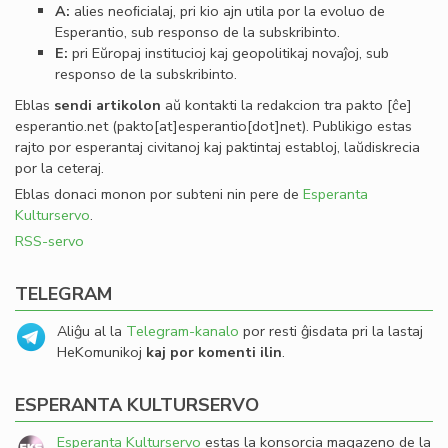
A:
alies neoﬁcialaj, pri kio ajn utila por la evoluo de
Esperantio, sub responso de la subskribinto.
E:
pri Eŭropaj institucioj kaj geopolitikaj novaĵoj, sub
responso de la subskribinto.
Eblas
sendi
artikolon
aŭ kontakti la redakcion tra
pakto
[ĉe]
esperantio
.
net
(pakto[at]esperantio[dot]net)
. Publikigo estas
rajto por esperantaj civitanoj kaj paktintaj establoj, laŭdiskrecia
por la ceteraj.
Eblas donaci monon por subteni nin pere de
Esperanta
Kulturservo
.
RSS-servo
TELEGRAM
Aliĝu al la
Telegram-kanalo
por resti ĝisdata pri la lastaj
HeKomunikoj
kaj por komenti ilin
.
ESPERANTA KULTURSERVO
Esperanta Kulturservo
estas la konsorcia magazeno de la