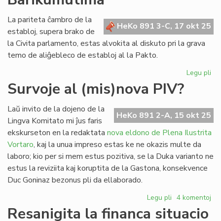
pri
La pariteta ĉambro de la
la
HeKo 891 3-C, 17 okt 25
establoj, supera brako de
mod
en
la Civita parlamento, estas alvokita al diskuto pri la grava
PI
temo de aliĝebleco de establoj al la Pakto.
Legu pli
pri
Fo
Survoje al (mis)nova PIV?
po
la
Laŭ invito de la dojeno de la
pr
HeKo 891 2-A, 15 okt 25
Lingva Komitato mi ĵus faris
de
ekskurseton en la redaktata
nova eldono de Plena Ilustrita
dir
Vortaro
, kaj la unua impreso estas ke ne okazis multe da
Ba
laboro; kio per si mem estus pozitiva, se la Duka varianto ne
estus la reviziita kaj koruptita de la Gastona, konsekvence
Duc Goninaz bezonus pli da ellaborado.
Legu pli
pri
4 komentoj
Survoje
Resanigita la financa situacio
al