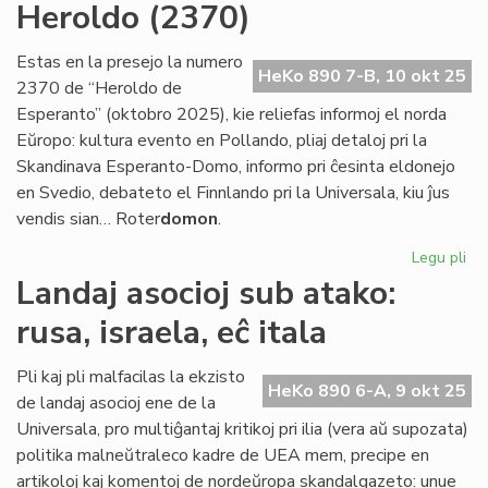
Heroldo (2370)
la
ma
de
Estas en la presejo la numero
HeKo 890 7-B, 10 okt 25
eks
2370 de “Heroldo de
Esperanto” (oktobro 2025), kie reliefas informoj el norda
Eŭropo: kultura evento en Pollando, pliaj detaloj pri la
Skandinava Esperanto-Domo, informo pri ĉesinta eldonejo
en Svedio, debateto el Finnlando pri la Universala, kiu ĵus
vendis sian… Roter
domon
.
Legu pli
pri
Pli
Landaj asocioj sub atako:
no
rusa, israela, eĉ itala
ol
ku
la
Pli kaj pli malfacilas la ekzisto
HeKo 890 6-A, 9 okt 25
ok
de landaj asocioj ene de la
He
Universala, pro multiĝantaj kritikoj pri ilia (vera aŭ supozata)
(2
politika malneŭtraleco kadre de UEA mem, precipe en
artikoloj kaj komentoj de nordeŭropa skandalgazeto: unue