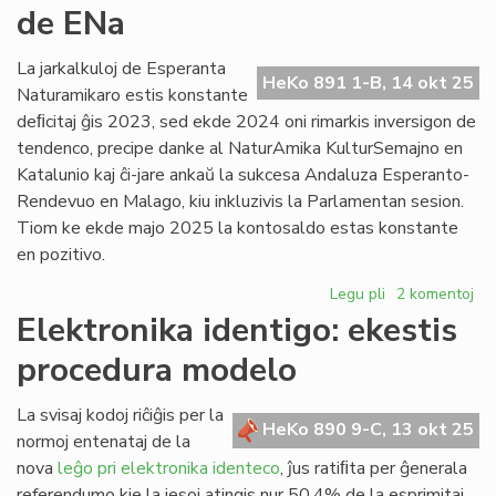
de ENa
(mis)nova
PIV?
La jarkalkuloj de Esperanta
HeKo 891 1-B, 14 okt 25
Naturamikaro estis konstante
deﬁcitaj ĝis 2023, sed ekde 2024 oni rimarkis inversigon de
tendenco, precipe danke al NaturAmika KulturSemajno en
Katalunio kaj ĉi-jare ankaŭ la sukcesa Andaluza Esperanto-
Rendevuo en Malago, kiu inkluzivis la Parlamentan sesion.
Tiom ke ekde majo 2025 la kontosaldo estas konstante
en pozitivo.
Legu pli
pri
2 komentoj
Resanigita
Elektronika identigo: ekestis
la
procedura modelo
financa
situacio
de
La svisaj kodoj riĉiĝis per la
HeKo 890 9-C, 13 okt 25
ENa
normoj entenataj de la
nova
leĝo pri elektronika identeco
, ĵus ratiﬁta per ĝenerala
referendumo kie la jesoj atingis nur 50,4% de la esprimitaj