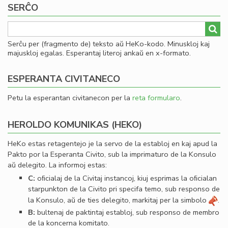
SERĈO
kaj
Sv
Serĉu per (fragmento de) teksto aŭ HeKo-kodo. Minuskloj kaj
majuskloj egalas. Esperantaj literoj ankaŭ en x-formato.
ESPERANTA CIVITANECO
Petu la esperantan civitanecon per la
reta formularo
.
HEROLDO KOMUNIKAS (HEKO)
HeKo estas retagentejo je la servo de la establoj en kaj apud la
Pakto por la Esperanta Civito, sub la imprimaturo de la Konsulo
aŭ delegito. La informoj estas:
C:
oﬁcialaj de la Civitaj instancoj, kiuj esprimas la oﬁcialan
starpunkton de la Civito pri specifa temo, sub responso de
la Konsulo, aŭ de ties delegito, markitaj per la simbolo
.
B:
bultenaj de paktintaj establoj, sub responso de membro
de la koncerna komitato.