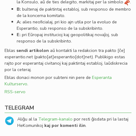
la Konsulo, aŭ de ties delegito, markitaj per la simbolo
.
B:
bultenaj de paktintaj establoj, sub responso de membro
de la koncerna komitato.
A:
alies neoﬁcialaj, pri kio ajn utila por la evoluo de
Esperantio, sub responso de la subskribinto.
E:
pri Eŭropaj institucioj kaj geopolitikaj novaĵoj, sub
responso de la subskribinto.
Eblas
sendi
artikolon
aŭ kontakti la redakcion tra
pakto
[ĉe]
esperantio
.
net
(pakto[at]esperantio[dot]net)
. Publikigo estas
rajto por esperantaj civitanoj kaj paktintaj establoj, laŭdiskrecia
por la ceteraj.
Eblas donaci monon por subteni nin pere de
Esperanta
Kulturservo
.
RSS-servo
TELEGRAM
Aliĝu al la
Telegram-kanalo
por resti ĝisdata pri la lastaj
HeKomunikoj
kaj por komenti ilin
.