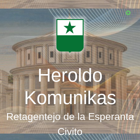
Skip
to
main
content
Heroldo
Komunikas
Retagentejo de la Esperanta
Civito