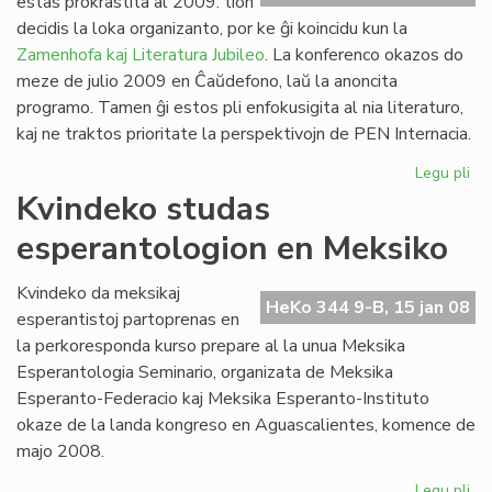
estas prokrastita al 2009: tion
Ve
decidis la loka organizanto, por ke ĝi koincidu kun la
de
Zamenhofa kaj Literatura Jubileo
. La konferenco okazos do
la
meze de julio 2009 en Ĉaŭdefono, laŭ la anoncita
Jar
programo. Tamen ĝi estos pli enfokusigita al nia literaturo,
kaj ne traktos prioritate la perspektivojn de PEN Internacia.
Legu pli
pri
PE
Kvindeko studas
ko
esperantologion en Meksiko
pro
Kvindeko da meksikaj
HeKo 344 9-B, 15 jan 08
esperantistoj partoprenas en
la perkoresponda kurso prepare al la unua Meksika
Esperantologia Seminario, organizata de Meksika
Esperanto-Federacio kaj Meksika Esperanto-Instituto
okaze de la landa kongreso en Aguascalientes, komence de
majo 2008.
Legu pli
pri