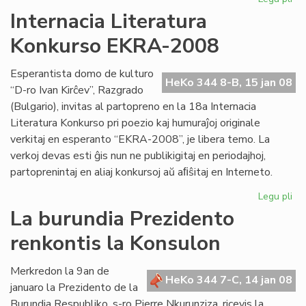
Kv
Internacia Literatura
st
Konkurso EKRA-2008
es
en
Me
Esperantista domo de kulturo
HeKo 344 8-B, 15 jan 08
“D-ro Ivan Kirĉev”, Razgrado
(Bulgario), invitas al partopreno en la 18a Internacia
Literatura Konkurso pri poezio kaj humuraĵoj originale
verkitaj en esperanto “EKRA-2008”, je libera temo. La
verkoj devas esti ĝis nun ne publikigitaj en periodajhoj,
partoprenintaj en aliaj konkursoj aŭ aﬁŝitaj en Interneto.
Legu pli
pri
Int
La burundia Prezidento
Lit
renkontis la Konsulon
Ko
EK
20
Merkredon la 9an de
HeKo 344 7-C, 14 jan 08
januaro la Prezidento de la
Burundia Respubliko, s-ro Pierre Nkurunziza, ricevis la