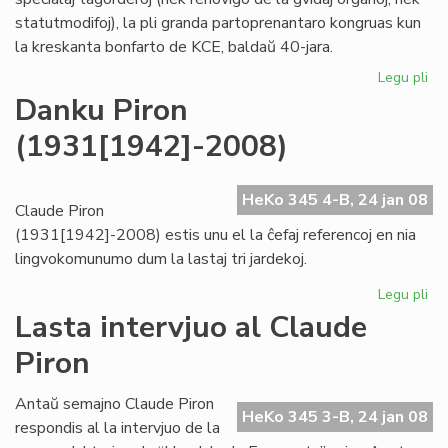
statutmodifoj), la pli granda partoprenantaro kongruas kun
la kreskanta bonfarto de KCE, baldaŭ 40-jara.
Legu pli
pri
KC
Danku Piron
kre
(1931[1942]-2008)
"ho
kaj
tr
HeKo 345 4-B, 24 jan 08
Claude Piron
(1931[1942]-2008) estis unu el la ĉefaj referencoj en nia
lingvokomunumo dum la lastaj tri jardekoj.
Legu pli
pri
Da
Lasta intervjuo al Claude
Pir
Piron
(1
Antaŭ semajno Claude Piron
HeKo 345 3-B, 24 jan 08
respondis al la intervjuo de la