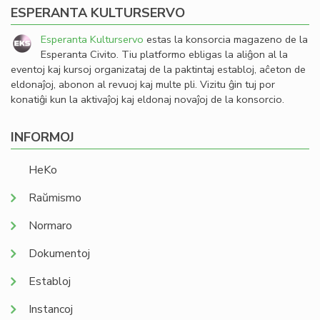
ESPERANTA KULTURSERVO
Esperanta Kulturservo
estas la konsorcia magazeno de la
Esperanta Civito. Tiu platformo ebligas la aliĝon al la
eventoj kaj kursoj organizataj de la paktintaj establoj, aĉeton de
eldonaĵoj, abonon al revuoj kaj multe pli. Vizitu ĝin tuj por
konatiĝi kun la aktivaĵoj kaj eldonaj novaĵoj de la konsorcio.
INFORMOJ
HeKo
Raŭmismo
Normaro
Dokumentoj
Establoj
Instancoj