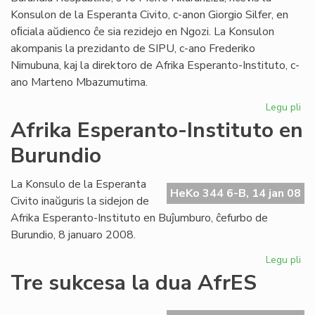
Konsulon de la Esperanta Civito, c-anon Giorgio Silfer, en
oﬁciala aŭdienco ĉe sia rezidejo en Ngozi. La Konsulon
akompanis la prezidanto de SIPU, c-ano Frederiko
Nimubuna, kaj la direktoro de Afrika Esperanto-Instituto, c-
ano Marteno Mbazumutima.
Legu pli
pri
La
Afrika Esperanto-Instituto en
bu
Burundio
Pr
ren
la
La Konsulo de la Esperanta
HeKo 344 6-B, 14 jan 08
Ko
Civito inaŭguris la sidejon de
Afrika Esperanto-Instituto en Buĵumburo, ĉefurbo de
Burundio, 8 januaro 2008.
Legu pli
pri
Afr
Tre sukcesa la dua AfrES
Es
Ins