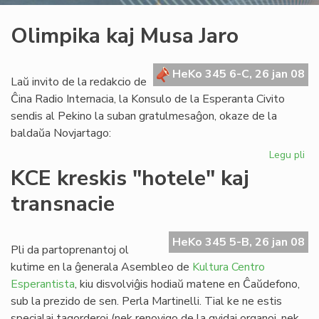
Olimpika kaj Musa Jaro
HeKo 345 6-C, 26 jan 08
Laŭ invito de la redakcio de
Ĉina Radio Internacia, la Konsulo de la Esperanta Civito
sendis al Pekino la suban gratulmesaĝon, okaze de la
baldaŭa Novjartago:
Legu pli
pri
Ol
KCE kreskis "hotele" kaj
kaj
transnacie
Mu
Jar
HeKo 345 5-B, 26 jan 08
Pli da partoprenantoj ol
kutime en la ĝenerala Asembleo de
Kultura Centro
Esperantista
, kiu disvolviĝis hodiaŭ matene en Ĉaŭdefono,
sub la prezido de sen. Perla Martinelli. Tial ke ne estis
specialaj tagorderoj (nek renovigo de la gvidaj organoj, nek