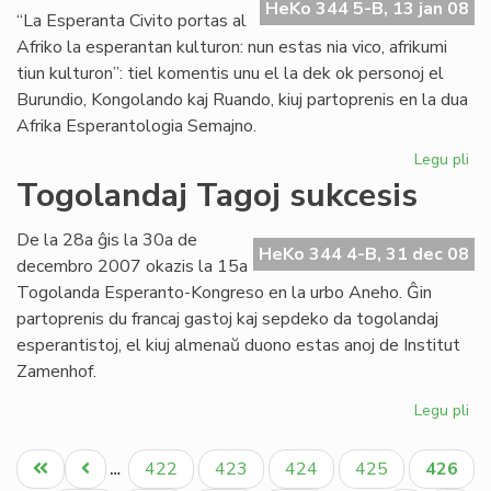
en
HeKo 344 5-B, 13 jan 08
“La Esperanta Civito portas al
Bu
Afriko la esperantan kulturon: nun estas nia vico, afrikumi
tiun kulturon”: tiel komentis unu el la dek ok personoj el
Burundio, Kongolando kaj Ruando, kiuj partoprenis en la dua
Afrika Esperantologia Semajno.
Legu pli
pri
Tr
Togolandaj Tagoj sukcesis
su
la
De la 28a ĝis la 30a de
du
HeKo 344 4-B, 31 dec 08
decembro 2007 okazis la 15a
Af
Togolanda Esperanto-Kongreso en la urbo Aneho. Ĝin
partoprenis du francaj gastoj kaj sepdeko da togolandaj
esperantistoj, el kiuj almenaŭ duono estas anoj de Institut
Zamenhof.
Legu pli
pri
To
Pagination
Ta
Unua
Antaŭa
Paĝo
Paĝo
Paĝo
Paĝo
Aktual
422
423
424
425
426
…
su