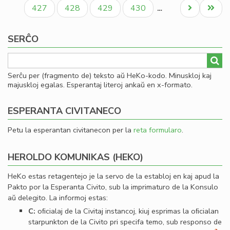
paĝo
paĝo
paĝo
Paĝo
Paĝo
Paĝo
Paĝo
Next
Last
427
428
429
430
…
page
page
SERĈO
Serĉu per (fragmento de) teksto aŭ HeKo-kodo. Minuskloj kaj
majuskloj egalas. Esperantaj literoj ankaŭ en x-formato.
ESPERANTA CIVITANECO
Petu la esperantan civitanecon per la
reta formularo
.
HEROLDO KOMUNIKAS (HEKO)
HeKo estas retagentejo je la servo de la establoj en kaj apud la
Pakto por la Esperanta Civito, sub la imprimaturo de la Konsulo
aŭ delegito. La informoj estas:
C:
oﬁcialaj de la Civitaj instancoj, kiuj esprimas la oﬁcialan
starpunkton de la Civito pri specifa temo, sub responso de