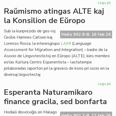
Legu pli
pri
Eki
Raŭmismo atingas ALTE kaj
su
la Konsilion de Eŭropo
la
du
EIE
Sub la kunprezido de ges-roj
HeKo 902 8-B, 16 feb 26
se
Cecilie Hamnes Carlsen kaj
pri
Lorenzo Rocca, la interesgrupo
LAMI
(
Language
lit
Assessment for Migration and Integration
) – kadre de la
Asocio de Lingvotestistoj en Eŭropo (ALTE), kies membro
estas Kultura Centro Esperentista – lastatempe
prilaboradas raporton pri la graveco de kono pri socio en la
diversaj lingvotestaj
Legu pli
pri
Ra
Esperanta Naturamikaro
at
finance gracila, sed bonfarta
AL
kaj
la
Hodiaŭ disvolviĝis en Malago
HeKo 902 7-B, 12 feb 26