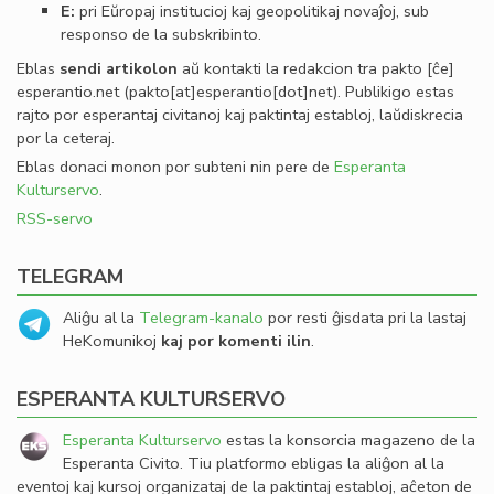
E:
pri Eŭropaj institucioj kaj geopolitikaj novaĵoj, sub
responso de la subskribinto.
Eblas
sendi
artikolon
aŭ kontakti la redakcion tra
pakto
[ĉe]
esperantio
.
net
(pakto[at]esperantio[dot]net)
. Publikigo estas
rajto por esperantaj civitanoj kaj paktintaj establoj, laŭdiskrecia
por la ceteraj.
Eblas donaci monon por subteni nin pere de
Esperanta
Kulturservo
.
RSS-servo
TELEGRAM
Aliĝu al la
Telegram-kanalo
por resti ĝisdata pri la lastaj
HeKomunikoj
kaj por komenti ilin
.
ESPERANTA KULTURSERVO
Esperanta Kulturservo
estas la konsorcia magazeno de la
Esperanta Civito. Tiu platformo ebligas la aliĝon al la
eventoj kaj kursoj organizataj de la paktintaj establoj, aĉeton de