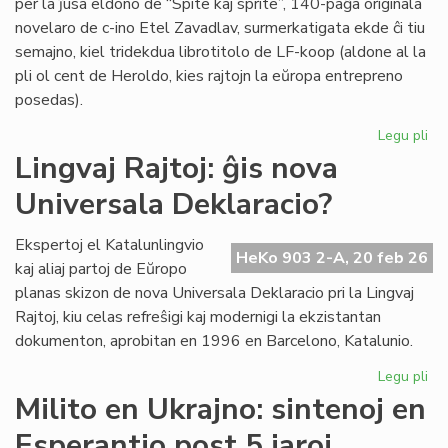
per la ĵusa eldono de “Spite kaj sprite”, 140-paĝa originala
novelaro de c-ino Etel Zavadlav, surmerkatigata ekde ĉi tiu
semajno, kiel tridekdua librotitolo de LF-koop (aldone al la
pli ol cent de Heroldo, kies rajtojn la eŭropa entrepreno
posedas).
Legu pli
pri
No
Lingvaj Rajtoj: ĝis nova
per
Universala Deklaracio?
en
la
ori
Ekspertoj el Katalunlingvio
HeKo 903 2-A, 20 feb 26
es
kaj aliaj partoj de Eŭropo
no
planas skizon de nova Universala Deklaracio pri la Lingvaj
Rajtoj, kiu celas refreŝigi kaj modernigi la ekzistantan
dokumenton, aprobitan en 1996 en Barcelono, Katalunio.
Legu pli
pri
Lin
Milito en Ukrajno: sintenoj en
Raj
Esperantio post 5 jaroj
ĝis