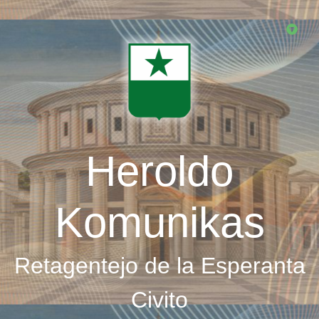
Skip
to
main
content
Heroldo
Komunikas
Retagentejo de la Esperanta
Civito