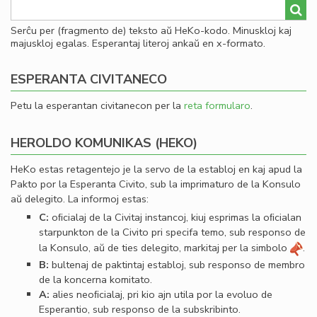
Serĉu per (fragmento de) teksto aŭ HeKo-kodo. Minuskloj kaj
majuskloj egalas. Esperantaj literoj ankaŭ en x-formato.
ESPERANTA CIVITANECO
Petu la esperantan civitanecon per la
reta formularo
.
HEROLDO KOMUNIKAS (HEKO)
HeKo estas retagentejo je la servo de la establoj en kaj apud la
Pakto por la Esperanta Civito, sub la imprimaturo de la Konsulo
aŭ delegito. La informoj estas:
C:
oﬁcialaj de la Civitaj instancoj, kiuj esprimas la oﬁcialan
starpunkton de la Civito pri specifa temo, sub responso de
la Konsulo, aŭ de ties delegito, markitaj per la simbolo
.
B:
bultenaj de paktintaj establoj, sub responso de membro
de la koncerna komitato.
A:
alies neoﬁcialaj, pri kio ajn utila por la evoluo de
Esperantio, sub responso de la subskribinto.