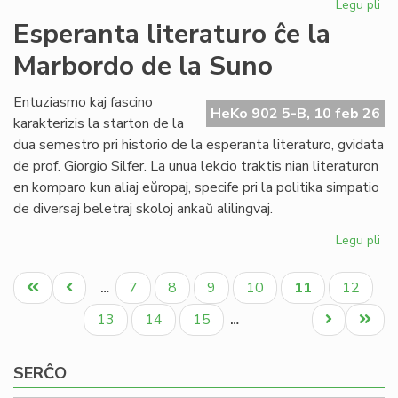
Legu pli
pri
NA
Esperanta literaturo ĉe la
en
Marbordo de la Suno
la
ke
de
Entuziasmo kaj fascino
HeKo 902 5-B, 10 feb 26
la
karakterizis la starton de la
IY
dua semestro pri historio de la esperanta literaturo, gvidata
ku
de prof. Giorgio Silfer. La unua lekcio traktis nian literaturon
en komparo kun aliaj eŭropaj, specife pri la politika simpatio
de diversaj beletraj skoloj ankaŭ alilingvaj.
Legu pli
pri
Es
Pagination
lit
Unua
Antaŭa
Paĝo
Paĝo
Paĝo
Paĝo
Aktuala
Paĝo
7
8
9
10
11
12
…
ĉe
paĝo
paĝo
paĝo
la
Paĝo
Paĝo
Paĝo
Next
Last
13
14
15
…
Ma
page
page
de
SERĈO
la
Su