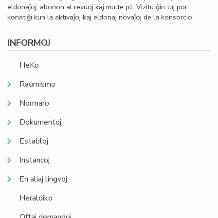
eldonaĵoj, abonon al revuoj kaj multe pli. Vizitu ĝin tuj por
konatiĝi kun la aktivaĵoj kaj eldonaj novaĵoj de la konsorcio.
INFORMOJ
HeKo
Raŭmismo
Normaro
Dokumentoj
Establoj
Instancoj
En aliaj lingvoj
Heraldiko
Oftaj demandoj