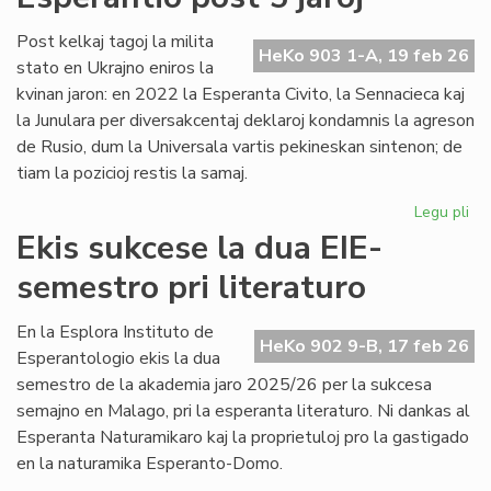
no
Un
Post kelkaj tagoj la milita
HeKo 903 1-A, 19 feb 26
De
stato en Ukrajno eniros la
kvinan jaron: en 2022 la Esperanta Civito, la Sennacieca kaj
la Junulara per diversakcentaj deklaroj kondamnis la agreson
de Rusio, dum la Universala vartis pekineskan sintenon; de
tiam la pozicioj restis la samaj.
Legu pli
pri
Mil
Ekis sukcese la dua EIE-
en
semestro pri literaturo
Ukr
sin
en
En la Esplora Instituto de
HeKo 902 9-B, 17 feb 26
Es
Esperantologio ekis la dua
po
semestro de la akademia jaro 2025/26 per la sukcesa
5
semajno en Malago, pri la esperanta literaturo. Ni dankas al
jar
Esperanta Naturamikaro kaj la proprietuloj pro la gastigado
en la naturamika Esperanto-Domo.