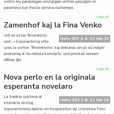
vintro
, kiu paraleligas nostalgian vintran pejzaĝon el
pasinteco kun frosta senviva nuntempo.
Legu pli
pri
Lit
Zamenhof kaj la Fina Venko
Foi
34
«Mi ne estas ﬁnvenkisto,
fru
HeKo 903 4-A, 23 feb 26
sed…» Esperantistoj ofte
ĉe
uzas la vorton “ﬁnvenkismo” kaj deklaras sin pli aŭ malpli
la
proksimaj al tiu nebula koncepto, sed preskaŭ neniam
pr
diﬁnas ĝin.
Legu pli
pri
Za
Nova perlo en la originala
kaj
esperanta novelaro
la
Fin
Ve
La tradicio subtena al
HeKo 903 3-B, 21 feb 26
intelekte dotitaj
esperantistinoj daŭras en Kooperativo de Literatura Foiro