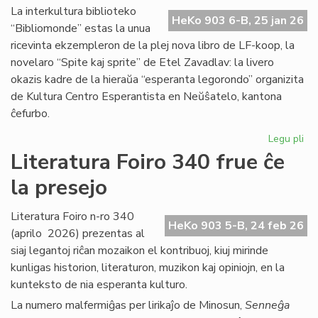
Ma
La interkultura biblioteko
HeKo 903 6-B, 25 jan 26
Bl
“Bibliomonde” estas la unua
ricevinta ekzempleron de la plej nova libro de LF-koop, la
novelaro “Spite kaj sprite” de Etel Zavadlav: la livero
okazis kadre de la hieraŭa “esperanta legorondo” organizita
de Kultura Centro Esperantista en Neŭŝatelo, kantona
ĉefurbo.
Legu pli
pri
Bi
Literatura Foiro 340 frue ĉe
ba
la presejo
de
KC
ini
Literatura Foiro n-ro 340
HeKo 903 5-B, 24 feb 26
(aprilo 2026) prezentas al
siaj legantoj riĉan mozaikon el kontribuoj, kiuj mirinde
kunligas historion, literaturon, muzikon kaj opiniojn, en la
kunteksto de nia esperanta kulturo.
La numero malfermiĝas per lirikaĵo de Minosun,
Senneĝa