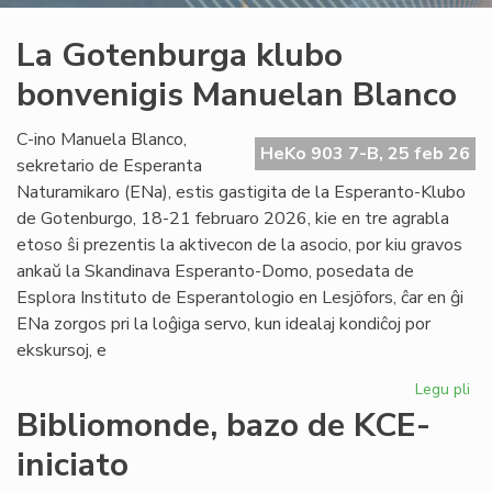
La Gotenburga klubo
bonvenigis Manuelan Blanco
C-ino Manuela Blanco,
HeKo 903 7-B, 25 feb 26
sekretario de Esperanta
Naturamikaro (ENa), estis gastigita de la Esperanto-Klubo
de Gotenburgo, 18-21 februaro 2026, kie en tre agrabla
etoso ŝi prezentis la aktivecon de la asocio, por kiu gravos
ankaŭ la Skandinava Esperanto-Domo, posedata de
Esplora Instituto de Esperantologio en Lesjöfors, ĉar en ĝi
ENa zorgos pri la loĝiga servo, kun idealaj kondiĉoj por
ekskursoj, e
Legu pli
pri
La
Bibliomonde, bazo de KCE-
Go
iniciato
kl
bo