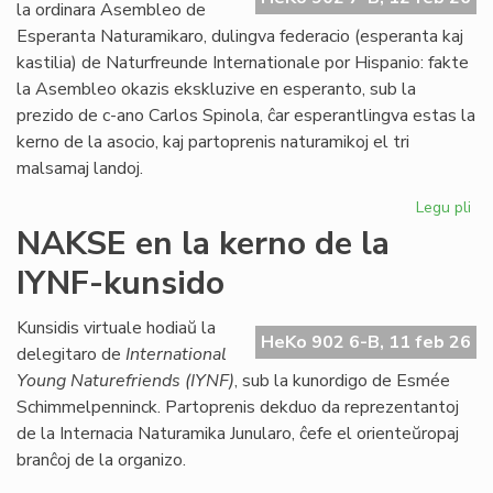
Kon
la ordinara Asembleo de
de
Esperanta Naturamikaro, dulingva federacio (esperanta kaj
Eŭ
kastilia) de Naturfreunde Internationale por Hispanio: fakte
la Asembleo okazis ekskluzive en esperanto, sub la
prezido de c-ano Carlos Spinola, ĉar esperantlingva estas la
kerno de la asocio, kaj partoprenis naturamikoj el tri
malsamaj landoj.
Legu pli
pri
Es
NAKSE en la kerno de la
Na
IYNF-kunsido
fi
gra
se
Kunsidis virtuale hodiaŭ la
HeKo 902 6-B, 11 feb 26
bo
delegitaro de
International
Young Naturefriends (IYNF)
, sub la kunordigo de Esmée
Schimmelpenninck. Partoprenis dekduo da reprezentantoj
de la Internacia Naturamika Junularo, ĉefe el orienteŭropaj
branĉoj de la organizo.