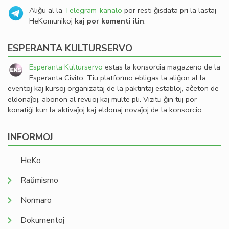
Aliĝu al la
Telegram-kanalo
por resti ĝisdata pri la lastaj
HeKomunikoj
kaj por komenti ilin
.
ESPERANTA KULTURSERVO
Esperanta Kulturservo
estas la konsorcia magazeno de la
Esperanta Civito. Tiu platformo ebligas la aliĝon al la
eventoj kaj kursoj organizataj de la paktintaj establoj, aĉeton de
eldonaĵoj, abonon al revuoj kaj multe pli. Vizitu ĝin tuj por
konatiĝi kun la aktivaĵoj kaj eldonaj novaĵoj de la konsorcio.
INFORMOJ
HeKo
Raŭmismo
Normaro
Dokumentoj