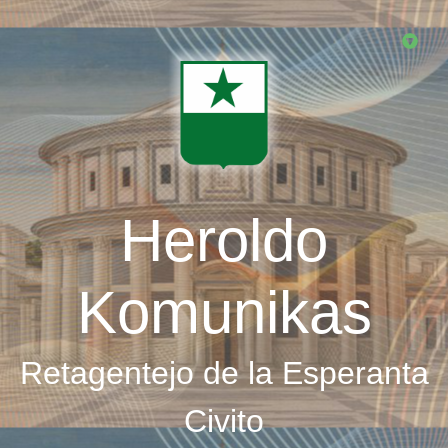
Skip
to
main
content
Heroldo
Komunikas
Retagentejo de la Esperanta
Civito