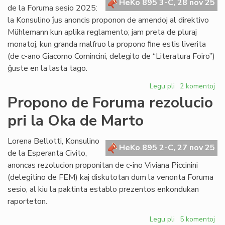
HeKo 895 3-C, 28 nov 25
Koutny
de la Foruma sesio 2025:
pri
la Konsulino ĵus anoncis proponon de amendoj al direktivo
lingvistiko
Mühlemann kun aplika reglamento; jam preta de pluraj
monatoj, kun granda malfruo la propono ﬁne estis liverita
(de c-ano Giacomo Comincini, delegito de “Literatura Foiro”)
ĝuste en la lasta tago.
Legu pli
pri
2 komentoj
Liverita
Propono de Foruma rezolucio
la
pri la Oka de Marto
reformopropon
de
direktivo
Lorena Bellotti, Konsulino
HeKo 895 2-C, 27 nov 25
Mühlemann
de la Esperanta Civito,
anoncas rezolucion proponitan de c-ino Viviana Piccinini
(delegitino de FEM) kaj diskutotan dum la venonta Foruma
sesio, al kiu la paktinta establo prezentos enkondukan
raporteton.
Legu pli
pri
5 komentoj