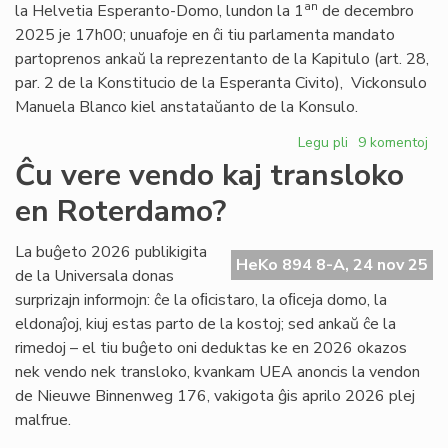
Foiro
an
la Helvetia Esperanto-Domo, lundon la 1
de decembro
de
2025 je 17h00; unuafoje en ĉi tiu parlamenta mandato
la
partoprenos ankaŭ la reprezentanto de la Kapitulo (art. 28,
6a
par. 2 de la Konstitucio de la Esperanta Civito), Vickonsulo
VK
Manuela Blanco kiel anstataŭanto de la Konsulo.
Legu pli
pri
9 komentoj
La
Ĉu vere vendo kaj transloko
Konsilio
en Roterdamo?
de
Pro
Esperanto
La buĝeto 2026 publikigita
HeKo 894 8-A, 24 nov 25
kunvokita
de la Universala donas
surprizajn informojn: ĉe la oﬁcistaro, la oﬁceja domo, la
eldonaĵoj, kiuj estas parto de la kostoj; sed ankaŭ ĉe la
rimedoj – el tiu buĝeto oni deduktas ke en 2026 okazos
nek vendo nek transloko, kvankam UEA anoncis la vendon
de Nieuwe Binnenweg 176, vakigota ĝis aprilo 2026 plej
malfrue.