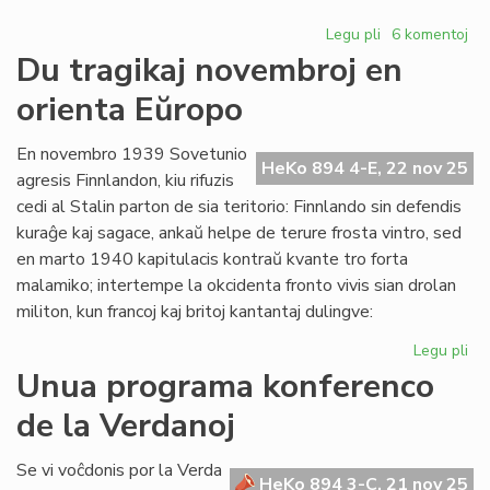
Legu pli
pri
6 komentoj
Propono
Du tragikaj novembroj en
de
orienta Eŭropo
Senata
rezolucio
pri
En novembro 1939 Sovetunio
HeKo 894 4-E, 22 nov 25
la
agresis Finnlandon, kiu rifuzis
komentoj
cedi al Stalin parton de sia teritorio: Finnlando sin defendis
en
kuraĝe kaj sagace, ankaŭ helpe de terure frosta vintro, sed
"HeKo"
en marto 1940 kapitulacis kontraŭ kvante tro forta
malamiko; intertempe la okcidenta fronto vivis sian drolan
militon, kun francoj kaj britoj kantantaj dulingve:
Legu pli
pri
Du
Unua programa konferenco
tra
de la Verdanoj
no
en
ori
Se vi voĉdonis por la Verda
HeKo 894 3-C, 21 nov 25
Eŭ