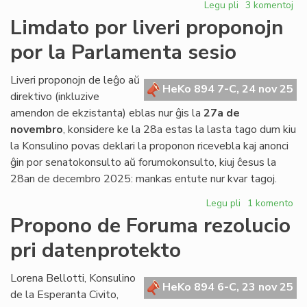
Legu pli
pri
3 komentoj
Ĉu
Limdato por liveri proponojn
vere
por la Parlamenta sesio
vendo
kaj
transloko
Liveri proponojn de leĝo aŭ
HeKo 894 7-C, 24 nov 25
en
direktivo (inkluzive
Roterdamo?
amendon de ekzistanta) eblas nur ĝis la
27a de
novembro
, konsidere ke la 28a estas la lasta tago dum kiu
la Konsulino povas deklari la proponon ricevebla kaj anonci
ĝin por senatokonsulto aŭ forumokonsulto, kiuj ĉesus la
28an de decembro 2025: mankas entute nur kvar tagoj.
Legu pli
pri
1 komento
Limdato
Propono de Foruma rezolucio
por
pri datenprotekto
liveri
proponojn
por
Lorena Bellotti, Konsulino
HeKo 894 6-C, 23 nov 25
la
de la Esperanta Civito,
Parlamenta