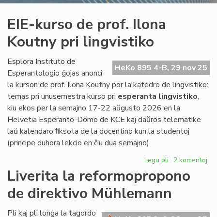
EIE-kurso de prof. Ilona
Koutny pri lingvistiko
Esplora Instituto de
HeKo 895 4-B, 29 nov 25
Esperantologio ĝojas anonci
la kurson de prof. Ilona Koutny por la katedro de lingvistiko:
temas pri unusemestra kurso pri
esperanta lingvistiko
,
kiu ekos per la semajno 17-22 aŭgusto 2026 en la
Helvetia Esperanto-Domo de KCE kaj daŭros telematike
laŭ kalendaro ﬁksota de la docentino kun la studentoj
(principe duhora lekcio en ĉiu dua semajno).
Legu pli
pri
2 komentoj
EIE-
Liverita la reformopropono
kurso
de direktivo Mühlemann
de
prof.
Ilona
Pli kaj pli longa la tagordo