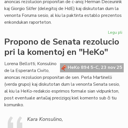
anoncas rezolucion proponitan de c-anoj Herman Deceunink
sesio
kaj Giorgio Silfer (delegitoj de HdE) kaj diskutotan dum la
venonta Foruma sesio, al kiu la paktinta establo prezentos
enkondukan raporteton.
Legu pli
pri
Pr
Propono de Senata rezolucio
de
pri la komentoj en "HeKo"
Fo
rez
pri
Lorena Bellotti, Konsulino
HeKo 894 5-C, 23 nov 25
da
de la Esperanta Civito,
anoncas rezolucion proponitan de sen. Perla Martinelli
(verda grupo) kaj diskutotan dum la venonta Senata sesio,
al kiu la HeKo-redakcio esprimos formale sian vidpunkton,
post eventuale antaŭaj precizigoj kiel komento sub ĉi tiu
komuniko.
Kara Konsulino,