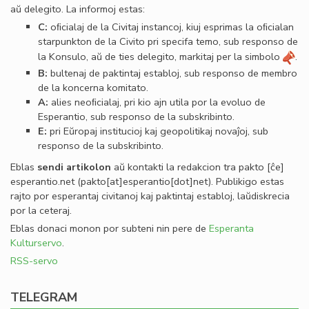
aŭ delegito. La informoj estas:
C:
oﬁcialaj de la Civitaj instancoj, kiuj esprimas la oﬁcialan
starpunkton de la Civito pri specifa temo, sub responso de
la Konsulo, aŭ de ties delegito, markitaj per la simbolo
.
B:
bultenaj de paktintaj establoj, sub responso de membro
de la koncerna komitato.
A:
alies neoﬁcialaj, pri kio ajn utila por la evoluo de
Esperantio, sub responso de la subskribinto.
E:
pri Eŭropaj institucioj kaj geopolitikaj novaĵoj, sub
responso de la subskribinto.
Eblas
sendi
artikolon
aŭ kontakti la redakcion tra
pakto
[ĉe]
esperantio
.
net
(pakto[at]esperantio[dot]net)
. Publikigo estas
rajto por esperantaj civitanoj kaj paktintaj establoj, laŭdiskrecia
por la ceteraj.
Eblas donaci monon por subteni nin pere de
Esperanta
Kulturservo
.
RSS-servo
TELEGRAM