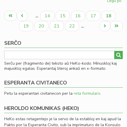
Legu pli
pri
Dir
Pagination
pri
Unua
Antaŭa
Paĝo
Paĝo
Paĝo
Paĝo
Aktuala
14
15
16
17
18
…
la
paĝo
paĝo
paĝo
pa
Paĝo
Paĝo
Paĝo
Paĝo
Next
Last
19
20
21
22
…
en
page
page
la
SERĈO
Fo
ta
Serĉu per (fragmento de) teksto aŭ HeKo-kodo. Minuskloj kaj
majuskloj egalas. Esperantaj literoj ankaŭ en x-formato.
ESPERANTA CIVITANECO
Petu la esperantan civitanecon per la
reta formularo
.
HEROLDO KOMUNIKAS (HEKO)
HeKo estas retagentejo je la servo de la establoj en kaj apud la
Pakto por la Esperanta Civito, sub la imprimaturo de la Konsulo