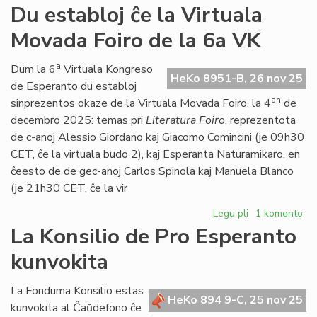
Propono
Du establoj ĉe la Virtuala
de
Movada Foiro de la 6a VK
Foruma
rezolucio
pri
a
Dum la 6
Virtuala Kongreso
HeKo 8951-B, 26 nov 25
la
de Esperanto du establoj
Oka
an
sinprezentos okaze de la Virtuala Movada Foiro, la 4
de
de
decembro 2025: temas pri
Literatura Foiro
, reprezentota
Marto
de c-anoj Alessio Giordano kaj Giacomo Comincini (je 09h30
CET, ĉe la virtuala budo 2), kaj Esperanta Naturamikaro, en
ĉeesto de de gec-anoj Carlos Spinola kaj Manuela Blanco
(je 21h30 CET, ĉe la vir
Legu pli
pri
1 komento
Du
La Konsilio de Pro Esperanto
establoj
kunvokita
ĉe
la
Virtuala
La Fonduma Konsilio estas
HeKo 894 9-C, 25 nov 25
Movada
kunvokita al Ĉaŭdefono ĉe