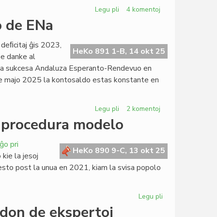
Legu pli
pri
4 komentoj
Survoje
o de ENa
al
(mis)nova
deﬁcitaj ĝis 2023,
PIV?
HeKo 891 1-B, 14 okt 25
pe danke al
ŭ la sukcesa Andaluza Esperanto-Rendevuo en
kde majo 2025 la kontosaldo estas konstante en
Legu pli
pri
2 komentoj
Resanigita
s procedura modelo
la
financa
ĝo pri
situacio
HeKo 890 9-C, 13 okt 25
kie la jesoj
de
 testo post la unua en 2021, kiam la svisa popolo
ENa
Legu pli
pri
Elektronika
adon de ekspertoj
identigo: