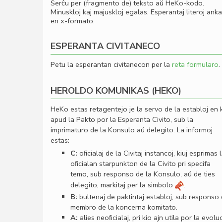
Serĉu per (fragmento de) teksto aŭ HeKo-kodo.
Minuskloj kaj majuskloj egalas. Esperantaj literoj ank
en x-formato.
ESPERANTA CIVITANECO
Petu la esperantan civitanecon per la
reta formularo
.
HEROLDO KOMUNIKAS (HEKO)
HeKo estas retagentejo je la servo de la establoj en 
apud la Pakto por la Esperanta Civito, sub la
imprimaturo de la Konsulo aŭ delegito. La informoj
estas:
C:
oﬁcialaj de la Civitaj instancoj, kiuj esprimas 
oﬁcialan starpunkton de la Civito pri specifa
temo, sub responso de la Konsulo, aŭ de ties
delegito, markitaj per la simbolo
.
B:
bultenaj de paktintaj establoj, sub responso
membro de la koncerna komitato.
A:
alies neoﬁcialaj, pri kio ajn utila por la evolu