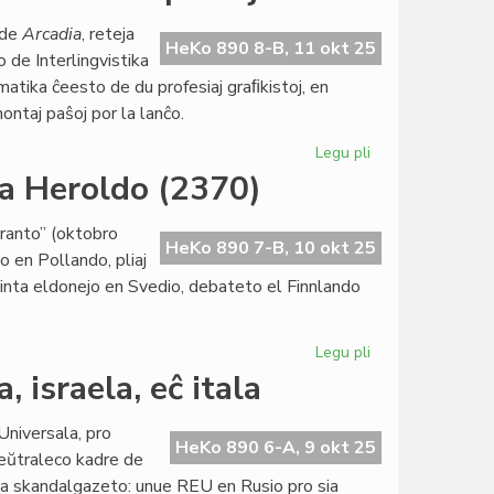
ekestis
 de
Arcadia
, reteja
procedura
HeKo 890 8-B, 11 okt 25
o de Interlingvistika
modelo
matika ĉeesto de du profesiaj graﬁkistoj, en
ontaj paŝoj por la lanĉo.
Legu pli
pri
Arcadia
ra Heroldo (2370)
profitas
la
ranto” (oktobro
manaĝeradon
HeKo 890 7-B, 10 okt 25
o en Pollando, pliaj
de
sinta eldonejo en Svedio, debateto el Finnlando
ekspertoj
Legu pli
pri
Pli
, israela, eĉ itala
norda
ol
 Universala, pro
kutime
HeKo 890 6-A, 9 okt 25
lneŭtraleco kadre de
la
a skandalgazeto: unue REU en Rusio pro sia
oktobra