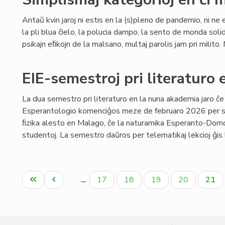
Antaŭ kvin jaroj ni estis en la (s)pleno de pandemio, ni ne e
la pli blua ĉielo, la polucia dampo, la sento de monda soli
psikajn eﬁkojn de la malsano, multaj parolis jam pri milito. 
EIE-semestroj pri literaturo 
La dua semestro pri literaturo en la nuna akademia jaro ĉe
Esperantologio komenciĝos meze de februaro 2026 per s
ﬁzika alesto en Malago, ĉe la naturamika Esperanto-Domo,
studentoj. La semestro daŭros per telematikaj lekcioj ĝis 
Pagination
Unua
Antaŭa
Paĝo
Paĝo
Paĝo
Paĝo
Aktu
17
18
19
20
21
…
paĝo
paĝo
paĝo