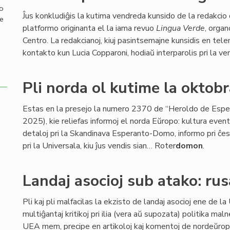
mo
Ĵus konkludiĝis la kutima vendreda kunsido de la redakcio
de
platformo originanta el la iama revuo
Lingua Verde
, organ
Centro. La redakcianoj, kiuj pasintsemajne kunsidis en tele
kontakto kun Lucia Copparoni, hodiaŭ interparolis pri la ven
Pli norda ol kutime la oktob
Estas en la presejo la numero 2370 de “Heroldo de Espe
2025), kie reliefas informoj el norda Eŭropo: kultura event
detaloj pri la Skandinava Esperanto-Domo, informo pri ĉe
pri la Universala, kiu ĵus vendis sian… Roter
domon
.
Landaj asocioj sub atako: rusa
Pli kaj pli malfacilas la ekzisto de landaj asocioj ene de la
multiĝantaj kritikoj pri ilia (vera aŭ supozata) politika ma
UEA mem, precipe en artikoloj kaj komentoj de nordeŭrop