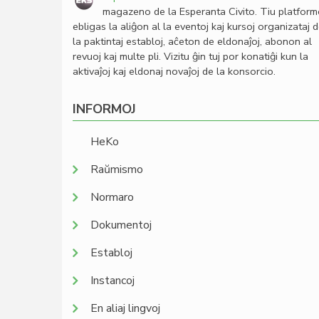
magazeno de la Esperanta Civito. Tiu platfor
ebligas la aliĝon al la eventoj kaj kursoj organizataj 
la paktintaj establoj, aĉeton de eldonaĵoj, abonon al
revuoj kaj multe pli. Vizitu ĝin tuj por konatiĝi kun la
aktivaĵoj kaj eldonaj novaĵoj de la konsorcio.
INFORMOJ
HeKo
Raŭmismo
Normaro
Dokumentoj
Establoj
Instancoj
En aliaj lingvoj