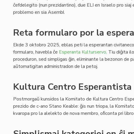
ĉefdelegito (nun prezidantino), due ELI en Israelo pro siaj e
problemo en sia Asembl
Reta formularo por la espera
Ekde 3 oktobro 2025, eblas peti la esperantan civitaneco
formularo, havebla ĉe
Esperanta Kulturservo
. Tiu diĝita i
proceduron, sed simpligas ĝin, eliminante la bezonon de pa
aŭtomatigitan administradon de la petoj.
Kultura Centro Esperantista 
Postmorgaŭ kunsidos la Komitato de Kultura Centro Esper
prezido de c-ano Stano Keable: ĝis nun triopa, la Komitat
kvaropa pro la alelekto de nova membro, oﬁconta pri libro
Simplismaj kategorioj en ĉi