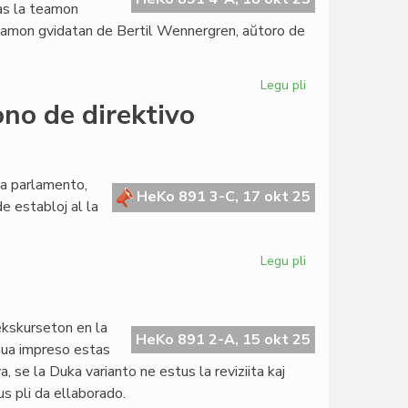
zas la teamon
 teamon gvidatan de Bertil Wennergren, aŭtoro de
Legu pli
pri
Ĝis
no de direktivo
kioma
grado
SAT
konscias
ta parlamento,
HeKo 891 3-C, 17 okt 25
pri
e establoj al la
la
modifoj
en
Legu pli
pri
PIV?
Forumokonsulto
por
la
 ekskurseton en la
propono
HeKo 891 2-A, 15 okt 25
unua impreso estas
de
, se la Duka varianto ne estus la reviziita kaj
direktivo
s pli da ellaborado.
Barikumutima