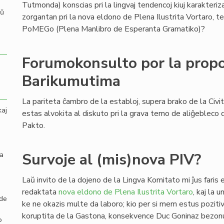
Tutmonda) konscias pri la lingvaj tendencoj kiuj karakteri
aŭ
zorgantan pri la nova eldono de Plena Ilustrita Vortaro,
PoMEGo (Plena Manlibro de Esperanta Gramatiko)?
Forumokonsulto por la propo
Barikumutima
La pariteta ĉambro de la establoj, supera brako de la Civi
kaj
estas alvokita al diskuto pri la grava temo de aliĝebleco d
Pakto.
la
Survoje al (mis)nova PIV?
Laŭ invito de la dojeno de la Lingva Komitato mi ĵus faris
redaktata
nova eldono de Plena Ilustrita Vortaro
, kaj la 
 de
ke ne okazis multe da laboro; kio per si mem estus pozitiva
koruptita de la Gastona, konsekvence Duc Goninaz bezonu
o