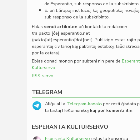
de Esperantio, sub responso de la subskribinto.
E:
pri Eŭropaj institucioj kaj geopolitikaj novaĵoj
sub responso de la subskribinto.
Eblas
sendi
artikolon
aŭ kontakti la redakcion
tra
pakto
[ĉe]
esperantio
.
net
(pakto[at]esperantio[dot]net)
. Publikigo estas rajto 
esperantaj civitanoj kaj paktintaj establoj, laŭdiskrecia
por la ceteraj.
Eblas donaci monon por subteni nin pere de
Esperant
Kulturservo
.
RSS-servo
TELEGRAM
Aliĝu al la
Telegram-kanalo
por resti ĝisdata p
la lastaj HeKomunikoj
kaj por komenti ilin
.
ESPERANTA KULTURSERVO
Esperanta Kulturservo
estas la konsorcia