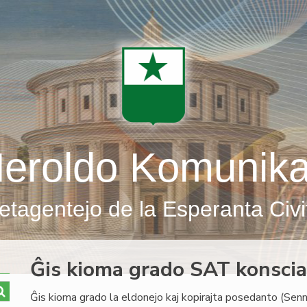
eroldo Komunik
etagentejo de la Esperanta Civi
Ĝis kioma grado SAT konscias
Ĝis kioma grado la eldonejo kaj kopirajta posedanto (Sen