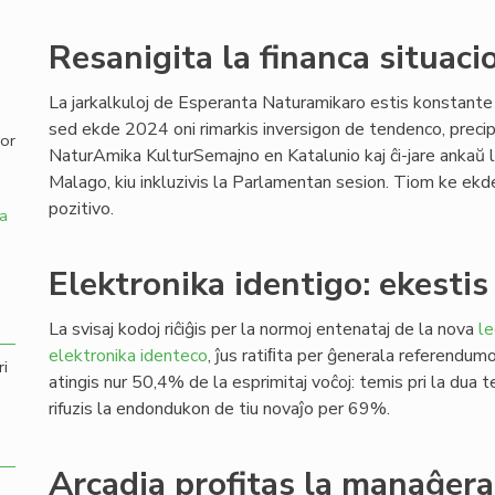
,
Resanigita la financa situaci
La jarkalkuloj de Esperanta Naturamikaro estis konstante 
sed ekde 2024 oni rimarkis inversigon de tendenco, preci
por
NaturAmika KulturSemajno en Katalunio kaj ĉi-jare anka
Malago, kiu inkluzivis la Parlamentan sesion. Tiom ke e
pozitivo.
a
Elektronika identigo: ekesti
La svisaj kodoj riĉiĝis per la normoj entenataj de la nova
le
elektronika identeco
, ĵus ratiﬁta per ĝenerala referendumo 
ri
atingis nur 50,4% de la esprimitaj voĉoj: temis pri la dua
rifuzis la endondukon de tiu novaĵo per 69%.
Arcadia profitas la manaĝer