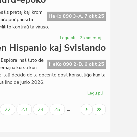
Centro
Esperantista
stis pretaj kaj, krom
kun
HeKo 890 3-A, 7 okt 25
daro por pansi la
pli
Milito kontraŭ la viruso.
larĝa
Komitato
Legu pli
pri
2 komentoj
Simplismaj
en Hispanio kaj Svislando
kategorioj
en
 Esplora Instituto de
ĉi
HeKo 890 2-B, 6 okt 25
emajna kurso kun
murd-
 laŭ decido de la docento post konsultiĝo kun la
epoko
la ﬁno de junio 2026.
Legu pli
pri
EIE-
semestroj
ala
Paĝo
Paĝo
Paĝo
Paĝo
Next
Last
22
23
24
25
…
pri
page
page
literaturo
en
Hispanio