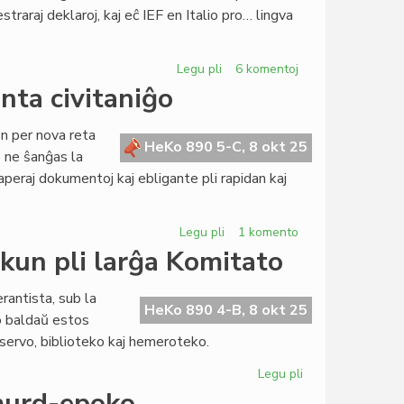
straraj deklaroj, kaj eĉ IEF en Italio pro… lingva
Heroldo
(2370)
Legu pli
pri
6 komentoj
Landaj
nta civitaniĝo
asocioj
sub
n per nova reta
atako:
HeKo 890 5-C, 8 okt 25
lo ne ŝanĝas la
rusa,
peraj dokumentoj kaj ebligante pli rapidan kaj
israela,
eĉ
itala
Legu pli
pri
1 komento
Reta
kun pli larĝa Komitato
formularo
por
antista, sub la
la
HeKo 890 4-B, 8 okt 25
o baldaŭ estos
esperanta
servo, biblioteko kaj hemeroteko.
civitaniĝo
Legu pli
pri
Kultura
 murd-epoko