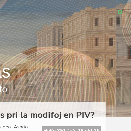
as
to
 pri la modifoj en PIV?
nacieca Asocio
HeKo 891 4-A, 18 okt 25