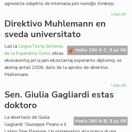
agnoskita subjekto de internacia juro nomiĝis Amikejo.
Legu pli
pri
Ho
Direktivo Muhlemann en
pri
sveda universitato
Am
Laŭ la
LingvoTesta Sistemo
HeKo 360 9-C, 9 jul 08
de la Esperanta Civito
, eblas
ekvivalentoj pri la jam ekzistantaj esperanto-diplomoj, se
akiritaj antaŭ 2006, dato de la aprobo de direktivo
Muhlemann.
Legu pli
pri
Dir
Sen. Giulia Gagliardi estas
Mu
doktoro
en
sv
uni
La disertacio de Giulia
HeKo 360 8-B, 9 jul 08
Gagliardi “Giuseppe Peano e il
Latino Sine Flexione. Un matematico alla ricerca di una