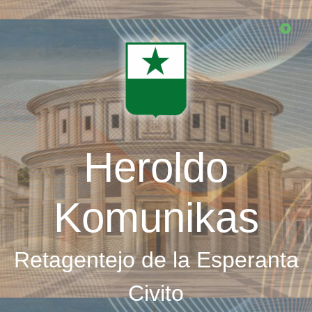
Skip
to
main
content
Heroldo
Komunikas
Retagentejo de la Esperanta
Civito