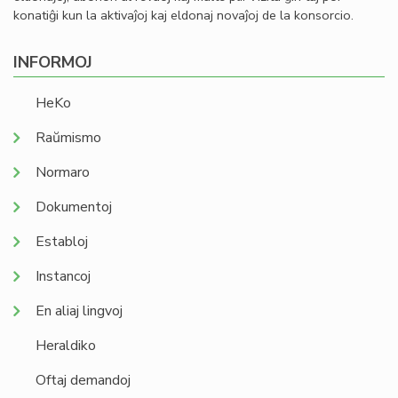
konatiĝi kun la aktivaĵoj kaj eldonaj novaĵoj de la konsorcio.
INFORMOJ
HeKo
Raŭmismo
Normaro
Dokumentoj
Establoj
Instancoj
En aliaj lingvoj
Heraldiko
Oftaj demandoj