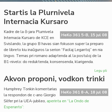
Startis la Plurnivela
Internacia Kursaro
Kadre de la ĉi-jara Plurnivela
HeKo 361 5-B, 15 jul 08
Internacia Kursaro de KCE en
Svislando, la grupo B havas sian fokuson super la preparo
de libreto kiu inaŭguros la serion “Facilaj Legantoj” en nia
lingvo. Temas pri romano adaptenda al la postuloj de la
B1-nivelo: do reduktenda, konsensenda, klarigenda.
Legu pli
pri
Sta
Akvon proponi, vodkon trinki
la
Plu
Humphrey Tonkin komentarias
Int
HeKo 361 8-A, 18 jul 08
la respondon de c-ano Giorgio
Ku
Silfer pri la UEA-jubileo,
aperinta en “La Ondo de
Esperanto”: