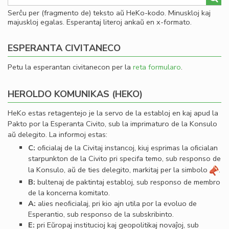
Serĉu per (fragmento de) teksto aŭ HeKo-kodo. Minuskloj kaj
majuskloj egalas. Esperantaj literoj ankaŭ en x-formato.
ESPERANTA CIVITANECO
Petu la esperantan civitanecon per la
reta formularo
.
HEROLDO KOMUNIKAS (HEKO)
HeKo estas retagentejo je la servo de la establoj en kaj apud la
Pakto por la Esperanta Civito, sub la imprimaturo de la Konsulo
aŭ delegito. La informoj estas:
C:
oﬁcialaj de la Civitaj instancoj, kiuj esprimas la oﬁcialan
starpunkton de la Civito pri specifa temo, sub responso de
la Konsulo, aŭ de ties delegito, markitaj per la simbolo
.
B:
bultenaj de paktintaj establoj, sub responso de membro
de la koncerna komitato.
A:
alies neoﬁcialaj, pri kio ajn utila por la evoluo de
Esperantio, sub responso de la subskribinto.
E:
pri Eŭropaj institucioj kaj geopolitikaj novaĵoj, sub