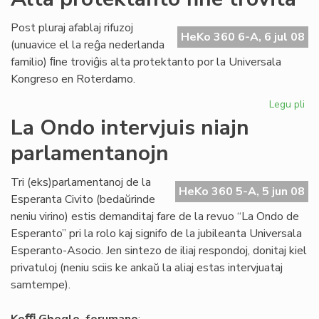
Ho
Di
Post pluraj afablaj rifuzoj
da
HeKo 360 6-A, 6 jul 08
(unuavice el la reĝa nederlanda
la
familio) ﬁne troviĝis alta protektanto por la Universala
Ko
Kongreso en Roterdamo.
Legu pli
pri
Al
La Ondo intervjuis niajn
pr
parlamentanojn
fin
tro
Tri (eks)parlamentanoj de la
HeKo 360 5-A, 5 jun 08
Esperanta Civito (bedaŭrinde
neniu virino) estis demanditaj fare de la revuo “La Ondo de
Esperanto” pri la rolo kaj signifo de la jubileanta Universala
Esperanto-Asocio. Jen sintezo de iliaj respondoj, donitaj kiel
privatuloj (neniu sciis ke ankaŭ la aliaj estas intervjuataj
samtempe).