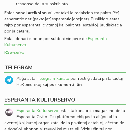
responso de la subskribinto.
Eblas
sendi
artikolon
aŭ kontakti la redakcion tra
pakto
[ĉe]
esperantio
.
net
(pakto[at]esperantio[dot]net)
. Publikigo estas
rajto por esperantaj civitanoj kaj paktintaj establoj, laŭdiskrecia
por la ceteraj.
Eblas donaci monon por subteni nin pere de
Esperanta
Kulturservo
.
RSS-servo
TELEGRAM
Aliĝu al la
Telegram-kanalo
por resti ĝisdata pri la lastaj
HeKomunikoj
kaj por komenti ilin
.
ESPERANTA KULTURSERVO
Esperanta Kulturservo
estas la konsorcia magazeno de la
Esperanta Civito. Tiu platformo ebligas la aliĝon al la
eventoj kaj kursoj organizataj de la paktintaj establoj, aĉeton de
eldonaĵoj, abonon al revuoj kaj multe pli. Vizitu ĝin tuj por