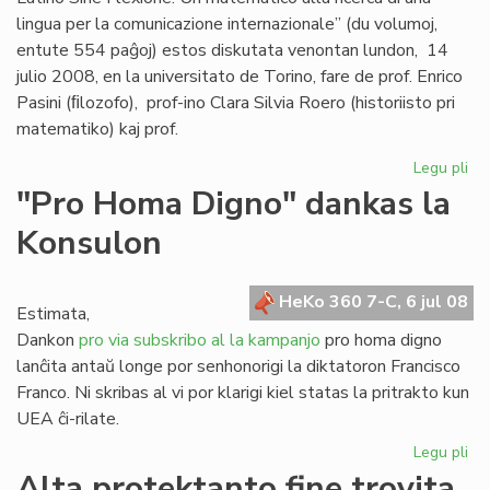
lingua per la comunicazione internazionale” (du volumoj,
entute 554 paĝoj) estos diskutata venontan lundon, 14
julio 2008, en la universitato de Torino, fare de prof. Enrico
Pasini (ﬁlozofo), prof-ino Clara Silvia Roero (historiisto pri
matematiko) kaj prof.
Legu pli
pri
Se
"Pro Homa Digno" dankas la
Giu
Konsulon
Gag
es
do
HeKo 360 7-C, 6 jul 08
Estimata,
Dankon
pro via subskribo al la kampanjo
pro homa digno
lanĉita antaŭ longe por senhonorigi la diktatoron Francisco
Franco. Ni skribas al vi por klarigi kiel statas la pritrakto kun
UEA ĉi-rilate.
Legu pli
pri
"P
Alta protektanto fine trovita