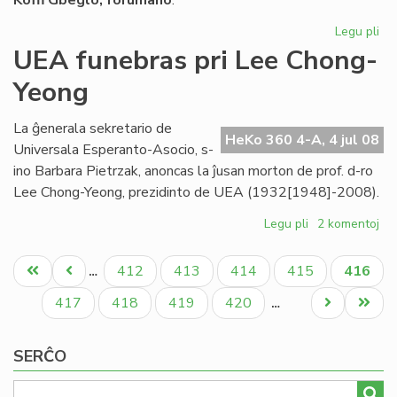
Koﬃ Gbeglo, forumano
:
Legu pli
pri
La
UEA funebras pri Lee Chong-
On
Yeong
int
nia
pa
La ĝenerala sekretario de
HeKo 360 4-A, 4 jul 08
Universala Esperanto-Asocio, s-
ino Barbara Pietrzak, anoncas la ĵusan morton de prof. d-ro
Lee Chong-Yeong, prezidinto de UEA (1932[1948]-2008).
Legu pli
pri
2 komentoj
UEA
Pagination
funebras
Unua
Antaŭa
Paĝo
Paĝo
Paĝo
Paĝo
Aktual
412
413
414
415
416
…
pri
paĝo
paĝo
paĝo
Lee
Paĝo
Paĝo
Paĝo
Paĝo
Next
Last
417
418
419
420
…
Chong-
page
page
Yeong
SERĈO