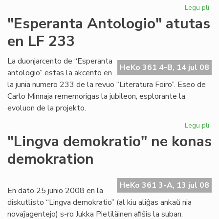
Legu pli
pri
Ak
"Esperanta Antologio" atutas
pro
en LF 233
vo
tri
La duonjarcento de “Esperanta
HeKo 361 4-B, 14 jul 08
antologio” estas la akcento en
la junia numero 233 de la revuo “Literatura Foiro”. Eseo de
Carlo Minnaja rememorigas la jubileon, esplorante la
evoluon de la projekto.
Legu pli
pri
"E
"Lingva demokratio" ne konas
An
demokration
at
en
LF
HeKo 361 3-A, 13 jul 08
23
En dato 25 junio 2008 en la
diskutlisto “Lingva demokratio” (al kiu aliĝas ankaŭ nia
novaĵagentejo) s-ro Jukka Pietiläinen aﬁŝis la suban: