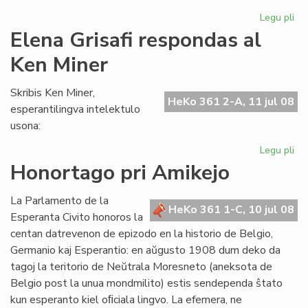
Legu pli
pri
"L
Elena Grisafi respondas al
de
Ken Miner
ne
ko
de
Skribis Ken Miner,
HeKo 361 2-A, 11 jul 08
esperantilingva intelektulo
usona:
Legu pli
pri
El
Honortago pri Amikejo
Gri
re
La Parlamento de la
al
HeKo 361 1-C, 10 jul 08
Esperanta Civito honoros la
Ke
centan datrevenon de epizodo en la historio de Belgio,
Mi
Germanio kaj Esperantio: en aŭgusto 1908 dum deko da
tagoj la teritorio de Neŭtrala Moresneto (aneksota de
Belgio post la unua mondmilito) estis sendependa ŝtato
kun esperanto kiel oﬁciala lingvo. La efemera, ne