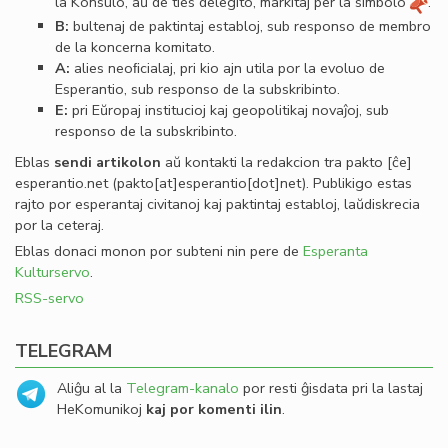
la Konsulo, aŭ de ties delegito, markitaj per la simbolo
.
B:
bultenaj de paktintaj establoj, sub responso de membro
de la koncerna komitato.
A:
alies neoﬁcialaj, pri kio ajn utila por la evoluo de
Esperantio, sub responso de la subskribinto.
E:
pri Eŭropaj institucioj kaj geopolitikaj novaĵoj, sub
responso de la subskribinto.
Eblas
sendi
artikolon
aŭ kontakti la redakcion tra
pakto
[ĉe]
esperantio
.
net
(pakto[at]esperantio[dot]net)
. Publikigo estas
rajto por esperantaj civitanoj kaj paktintaj establoj, laŭdiskrecia
por la ceteraj.
Eblas donaci monon por subteni nin pere de
Esperanta
Kulturservo
.
RSS-servo
TELEGRAM
Aliĝu al la
Telegram-kanalo
por resti ĝisdata pri la lastaj
HeKomunikoj
kaj por komenti ilin
.