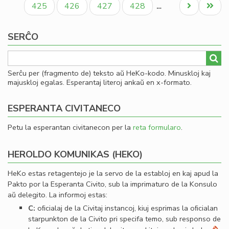
Paĝo
Paĝo
Paĝo
Paĝo
Next
Last
425
426
427
428
…
page
page
SERĈO
Serĉu per (fragmento de) teksto aŭ HeKo-kodo. Minuskloj kaj
majuskloj egalas. Esperantaj literoj ankaŭ en x-formato.
ESPERANTA CIVITANECO
Petu la esperantan civitanecon per la
reta formularo
.
HEROLDO KOMUNIKAS (HEKO)
HeKo estas retagentejo je la servo de la establoj en kaj apud la
Pakto por la Esperanta Civito, sub la imprimaturo de la Konsulo
aŭ delegito. La informoj estas:
C:
oﬁcialaj de la Civitaj instancoj, kiuj esprimas la oﬁcialan
starpunkton de la Civito pri specifa temo, sub responso de