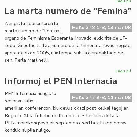
Legu pli
pri
Pri
La marta numero de "Femina"
esp
ko
Atingis la abonantaron la
je
HeKo 348 1-B, 13 mar 08
marta numero de “Femina”,
mo
organo de Feminisma Esperanta Movado, eldonita de LF-
koop. Ĝi estas la 13a numero de la trimonata revuo, regule
aperanta ekde 2005, nuntempe sub la ĉefredaktado de
sen. Perla Martinelli.
Legu pli
pri
La
Informoj el PEN Internacia
ma
nu
PEN Internacia nuligis la
de
HeKo 347 9-B, 11 mar 08
regionan latin-
"F
amerikan konferencon, kiu devus okazi post kelkaj tagoj en
Bogoto. Al la ĉefurbo de Kolombio estas kunvokita la
PEN-mondkongreso en septembro, sed la situacio povas
konduki al plia nuligo.