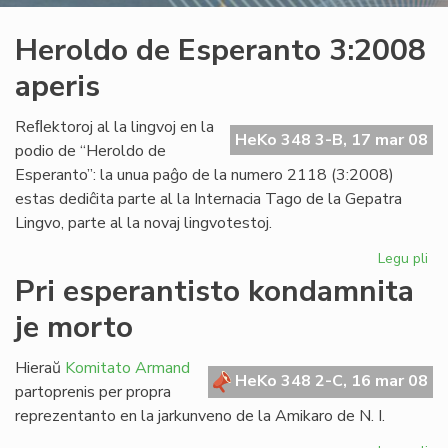
Heroldo de Esperanto 3:2008
aperis
Reﬂektoroj al la lingvoj en la
HeKo 348 3-B, 17 mar 08
podio de “Heroldo de
Esperanto”: la unua paĝo de la numero 2118 (3:2008)
estas dediĉita parte al la Internacia Tago de la Gepatra
Lingvo, parte al la novaj lingvotestoj.
Legu pli
pri
He
Pri esperantisto kondamnita
de
je morto
Es
3:
ape
Hieraŭ
Komitato Armand
HeKo 348 2-C, 16 mar 08
partoprenis per propra
reprezentanto en la jarkunveno de la Amikaro de N. I.