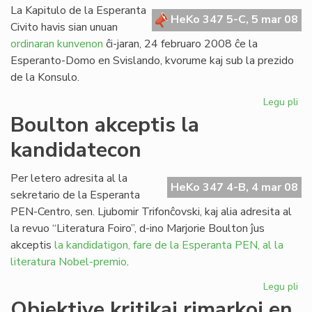
La Kapitulo de la Esperanta
HeKo 347 5-C, 5 mar 08
Civito havis sian unuan
ordinaran kunvenon
ĉi-jaran, 24 februaro 2008 ĉe la
Esperanto-Domo en Svislando, kvorume kaj sub la prezido
de la Konsulo.
Legu pli
pri
Un
Boulton akceptis la
ku
kandidatecon
de
la
Kap
Per letero adresita al la
HeKo 347 4-B, 4 mar 08
en
sekretario de la Esperanta
20
PEN-Centro, sen. Ljubomir Trifonĉovski, kaj alia adresita al
la revuo “Literatura Foiro”, d-ino Marjorie Boulton ĵus
akceptis
la kandidatigon, fare de la Esperanta PEN, al la
literatura Nobel-premio
.
Legu pli
pri
Bo
Objektive kritikaj rimarkoj en