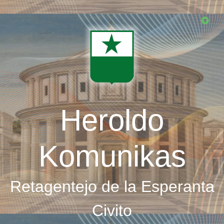
Skip
to
main
content
Heroldo
Komunikas
Retagentejo de la Esperanta
Civito