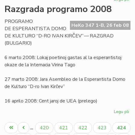
Pri
Razgrada programo 2008
la
sig
PROGRAMO
de
HeKo 347 1-B, 26 feb 08
DE ESPERANTISTA DOMO
la
DE KULTURO “D-RO IVAN KIRĈEV” — RAZGRAD
vor
(BULGARIO)
"bl
6 marto 2008: Lokaj poetinoj gastas al la esperantistoj
okaze de la Internacia Virina Tago
27 marto 2008: Jara Asembleo de la Esperantista Domo
de Kulturo “D-ro Ivan Kirĉev”
16 aprilo 2008: Cent jaroj de UEA (prelego)
Legu pli
pri
Ra
Pagination
pr
Unua
Antaŭa
Paĝo
Paĝo
Paĝo
Paĝo
Aktual
420
421
422
423
424
…
20
paĝo
paĝo
paĝo