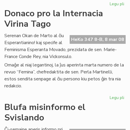
Legu pli
pri
Inf
Donaco pro la Internacia
el
Virina Tago
PE
Int
Serenan Okan de Marto al ĉiu
HeKo 347 8-B, 8 mar 08
Esperantianino! kaj specife al
Feminisma Esperanta Movado, prezidata de sen. Marie-
France Conde Rey, nia Vickonsulo.
Omaĝe al niaj legantinoj, la ĵus aperinta marta numero de la
revuo “Femina”, chefredaktita de sen. Perla Martinelli,
estos sendita senpage al ĉiu persono kiu petos ĝin tra nia
redakcio.
Legu pli
pri
Do
Blufa misinformo el
pr
Svislando
la
Int
Vir
Ĉi-semajne aperis informo pri