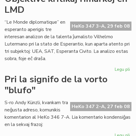
akc
LMD
la
ka
“Le Monde diplomatique” en
HeKo 347 3-A, 29 feb 08
esperanto aperigis tre
interesan analizon de la talenta ĵurnalisto Vilhelmo
Lutermano pri la stato de Esperantio, kun aparta atento pri
tri subjektoj: UEA, SAT, Esperanta Civito. La analizo estas
sobra, foje eĉ draŝa.
Legu pli
pri
Obj
Pri la signifo de la vorto
kri
"blufo"
rim
en
LM
S-ro Andy Künzli, kvankam tra
HeKo 347 2-A, 27 feb 08
neĝusta adreso, komunikis
komentarion al HeKo 346 7-A. Lia komentario kondensiĝas
en la sekvaj frazoj:
Legu pli
pri