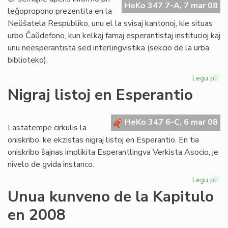
HeKo 347 7-A, 7 mar 08
Ta
leĝopropono prezentita en la
Neŭŝatela Respubliko, unu el la svisaj kantonoj, kie situas
urbo Ĉaŭdefono, kun kelkaj famaj esperantistaj institucioj kaj
unu neesperantista sed interlingvistika (sekcio de la urba
biblioteko).
Legu pli
pri
Bl
Nigraj listoj en Esperantio
mi
el
Sv
HeKo 347 6-C, 6 mar 08
Lastatempe cirkulis la
oniskribo, ke ekzistas nigraj listoj en Esperantio. En tia
oniskribo ŝajnas implikita Esperantlingva Verkista Asocio, je
nivelo de gvida instanco.
Legu pli
pri
Nig
Unua kunveno de la Kapitulo
list
en 2008
en
Es