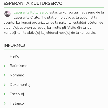
ESPERANTA KULTURSERVO
Esperanta Kulturservo
estas la konsorcia magazeno de la
Esperanta Civito. Tiu platformo ebligas la aliĝon al la
eventoj kaj kursoj organizataj de la paktintaj establoj, aĉeton de
eldonaĵoj, abonon al revuoj kaj multe pli. Vizitu ĝin tuj por
konatiĝi kun la aktivaĵoj kaj eldonaj novaĵoj de la konsorcio.
INFORMOJ
HeKo
Raŭmismo
Normaro
Dokumentoj
Establoj
Instancoj