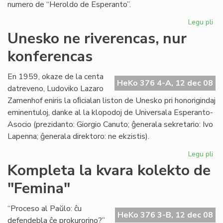
numero de “Heroldo de Esperanto”.
Legu pli
pri
Vi
Unesko ne riverencas, nur
sal
konferencas
po
la
KC
En 1959, okaze de la centa
HeKo 376 4-A, 12 dec 08
fes
datreveno, Ludoviko Lazaro
Zamenhof eniris la oﬁcialan liston de Unesko pri honorigindaj
eminentuloj, danke al la klopodoj de Universala Esperanto-
Asocio (prezidanto: Giorgio Canuto; ĝenerala sekretario: Ivo
Lapenna; ĝenerala direktoro: ne ekzistis).
Legu pli
pri
Un
Kompleta la kvara kolekto de
ne
"Femina"
riv
nu
ko
“Proceso al Paŭlo: ĉu
HeKo 376 3-B, 12 dec 08
defendebla ĉe prokurorino?”