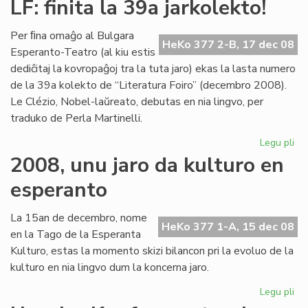
LF: finita la 39a jarkolekto!
let
al
Per ﬁna omaĝo al Bulgara
Ge
HeKo 377 2-B, 17 dec 08
Esperanto-Teatro (al kiu estis
Su
dediĉitaj la kovropaĝoj tra la tuta jaro) ekas la lasta numero
de la 39a kolekto de “Literatura Foiro” (decembro 2008).
Le Clézio, Nobel-laŭreato, debutas en nia lingvo, per
traduko de Perla Martinelli.
Legu pli
pri
LF:
2008, unu jaro da kulturo en
fin
esperanto
la
39
jar
La 15an de decembro, nome
HeKo 377 1-A, 15 dec 08
en la Tago de la Esperanta
Kulturo, estas la momento skizi bilancon pri la evoluo de la
kulturo en nia lingvo dum la koncerna jaro.
Legu pli
pri
20