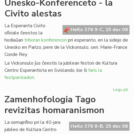
Unesko-Konferenceto - la
un
Civito alestas
jar
da
kul
La Esperanta Civito
HeKo 376 9-C, 15 dec 08
en
oﬁciale ĉeestos la
es
hodiaŭan
trihoran konferencon
pri esperanto, en la sidejo de
Unesko en Parizo, pere de la Vickonsulo, sen. Marie-France
Conde Rey.
La Vickonsulo ĵus ĉeestis la jubilean feston de Kultura
Centro Esperantista en Svislando, kie ŝi
faris la
festparoladon
.
Legu pli
pri
Un
Zamenhofologia Tago
Ko
revizitas homaranismon
-
la
Civ
La semajnﬁno pri la 40-jara
HeKo 376 8-B, 15 dec 08
al
jubileo de Kultura Centro