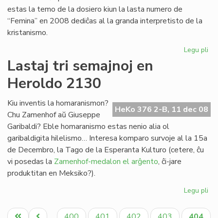
estas la temo de la dosiero kiun la lasta numero de
“Femina” en 2008 dediĉas al la granda interpretisto de la
kristanismo.
Legu pli
pri
Ko
Lastaj tri semajnoj en
la
Heroldo 2130
kv
ko
de
Kiu inventis la homaranismon?
HeKo 376 2-B, 11 dec 08
"F
Chu Zamenhof aŭ Giuseppe
Garibaldi? Eble homaranismo estas nenio alia ol
garibaldigita hilelismo… Interesa komparo survoje al la 15a
de Decembro, la Tago de la Esperanta Kulturo (cetere, ĉu
vi posedas la
Zamenhof-medalon el arĝento
, ĉi-jare
produktitan en Meksiko?).
Legu pli
pri
Las
Pagination
tri
Unua
Antaŭa
Paĝo
Paĝo
Paĝo
Paĝo
Aktual
400
401
402
403
404
…