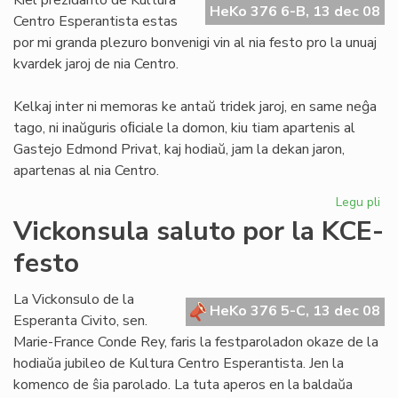
Kiel prezidanto de Kultura
HeKo 376 6-B, 13 dec 08
55
Centro Esperantista estas
por mi granda plezuro bonvenigi vin al nia festo pro la unuaj
kvardek jaroj de nia Centro.
Kelkaj inter ni memoras ke antaŭ tridek jaroj, en same neĝa
tago, ni inaŭguris oﬁciale la domon, kiu tiam apartenis al
Gastejo Edmond Privat, kaj hodiaŭ, jam la dekan jaron,
apartenas al nia Centro.
Legu pli
pri
KC
Vickonsula saluto por la KCE-
40
festo
jar
sal
de
La Vickonsulo de la
HeKo 376 5-C, 13 dec 08
la
Esperanta Civito, sen.
pr
Marie-France Conde Rey, faris la festparoladon okaze de la
hodiaŭa jubileo de Kultura Centro Esperantista. Jen la
komenco de ŝia parolado. La tuta aperos en la baldaŭa