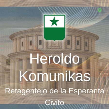
Skip
to
main
content
Heroldo
Komunikas
Retagentejo de la Esperanta
Civito