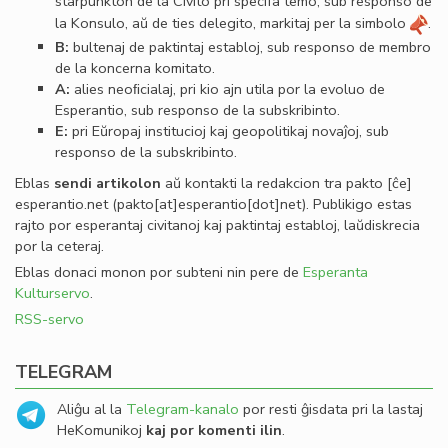
starpunkton de la Civito pri specifa temo, sub responso de
la Konsulo, aŭ de ties delegito, markitaj per la simbolo
.
B:
bultenaj de paktintaj establoj, sub responso de membro
de la koncerna komitato.
A:
alies neoﬁcialaj, pri kio ajn utila por la evoluo de
Esperantio, sub responso de la subskribinto.
E:
pri Eŭropaj institucioj kaj geopolitikaj novaĵoj, sub
responso de la subskribinto.
Eblas
sendi
artikolon
aŭ kontakti la redakcion tra
pakto
[ĉe]
esperantio
.
net
(pakto[at]esperantio[dot]net)
. Publikigo estas
rajto por esperantaj civitanoj kaj paktintaj establoj, laŭdiskrecia
por la ceteraj.
Eblas donaci monon por subteni nin pere de
Esperanta
Kulturservo
.
RSS-servo
TELEGRAM
Aliĝu al la
Telegram-kanalo
por resti ĝisdata pri la lastaj
HeKomunikoj
kaj por komenti ilin
.