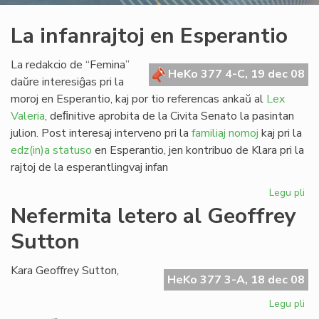
La infanrajtoj en Esperantio
La redakcio de “Femina”
HeKo 377 4-C, 19 dec 08
daŭre interesiĝas pri la
moroj en Esperantio, kaj por tio referencas ankaŭ al
Lex
Valeria
, deﬁnitive aprobita de la Civita Senato la pasintan
julion. Post interesaj interveno pri la
familiaj nomoj
kaj pri la
edz(in)a statuso
en Esperantio, jen kontribuo de Klara pri la
rajtoj de la esperantlingvaj infan
Legu pli
pri
La
Nefermita letero al Geoffrey
inf
Sutton
en
Es
Kara Geoffrey Sutton,
HeKo 377 3-A, 18 dec 08
Legu pli
pri
Ne