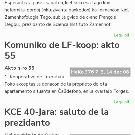
Esperantista pasis, sabaton, kiel sukcesa tago kun
nefermitaj pordoj (inkluzivanta bankedon) kaj, dimanĉon, kiel
Zamenhofologia Tago, sub la gvido de c-ano François
Degoul, prezidanto de Scienca Instituto Zamenhof.
Legu pli
pri
Za
Komuniko de LF-koop: akto
Ta
55
rev
ho
Akto n-ro 55
HeKo 376 7-B, 14 dec 08
1. Kooperativo de Literatura
Foiro akceptas la donacon de la proprieto de eta
apartamento situanta en Ĉaŭdefono, en la kvartalo Forges.
Legu pli
pri
Ko
KCE 40-jara: saluto de la
de
prezidanto
LF-
ko
ak