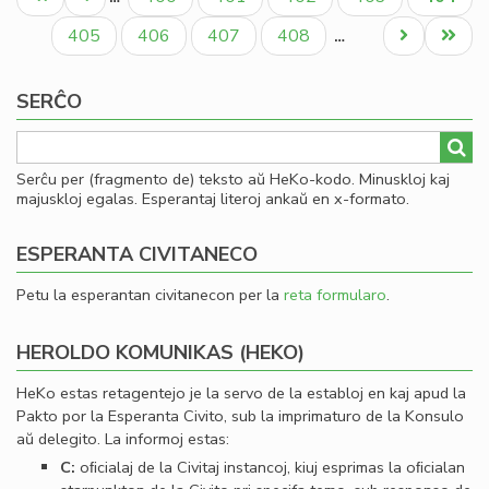
se
paĝo
paĝo
paĝo
en
Paĝo
Paĝo
Paĝo
Paĝo
Next
Last
405
406
407
408
…
He
page
page
21
SERĈO
Serĉu per (fragmento de) teksto aŭ HeKo-kodo. Minuskloj kaj
majuskloj egalas. Esperantaj literoj ankaŭ en x-formato.
ESPERANTA CIVITANECO
Petu la esperantan civitanecon per la
reta formularo
.
HEROLDO KOMUNIKAS (HEKO)
HeKo estas retagentejo je la servo de la establoj en kaj apud la
Pakto por la Esperanta Civito, sub la imprimaturo de la Konsulo
aŭ delegito. La informoj estas:
C:
oﬁcialaj de la Civitaj instancoj, kiuj esprimas la oﬁcialan