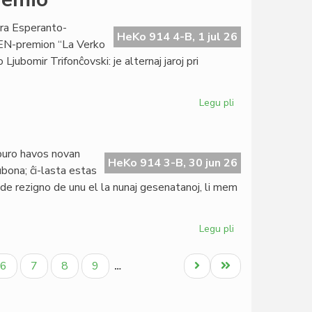
de
la
ra Esperanto-
EIE-
HeKo 914 4-B, 1 jul 26
 PEN-premion “La Verko
vicprezidanto
Ljubomir Trifonĉovski: je alternaj jaroj pri
kun
EAF-
gvidantoj
Legu pli
pri
Revenos
la
literatura
buro havos novan
PEN-
HeKo 914 3-B, 30 jun 26
bona; ĉi-lasta estas
premio
o de rezigno de unu el la nunaj gesenatanoj, li mem
Legu pli
pri
Gravaj
novaĵoj
Paĝo
Paĝo
Paĝo
Paĝo
Next
Last
6
7
8
9
…
el
page
page
Bujumburo