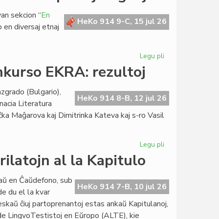
kaj
an sekcion “
En
pri
HeKo 914 9-C, 15 jul 26
o en diversaj etnaj
la
Danubo
en
Legu pli
pri
Bulgario
La
nkurso EKRA: rezultoj
Esperanta
Civito
zgrado (Bulgario),
sin
HeKo 914 8-B, 12 jul 26
nacia Literatura
prezentas
ĉka Maĝarova kaj Dimitrinka Kateva kaj s-ro Vasil
en
pluraj
lingvoj
Legu pli
pri
37a
ilatojn al la Kapitulo
Internacia
Literatura
iaŭ en Ĉaŭdefono, sub
Konkurso
HeKo 914 7-B, 10 jul 26
e du el la kvar
EKRA:
reskaŭ ĉiuj partoprenantoj estas ankaŭ Kapitulanoj,
rezultoj
io de LingvoTestistoj en Eŭropo (ALTE), kie