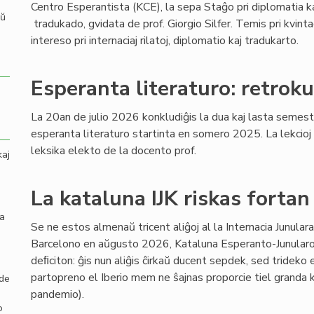
Centro Esperantista (KCE), la sepa Staĝo pri diplomatia k
aŭ
tradukado, gvidata de prof. Giorgio Silfer. Temis pri kvint
intereso pri internaciaj rilatoj, diplomatio kaj tradukarto.
Esperanta literaturo: retroku
La 20an de julio 2026 konkludiĝis la dua kaj lasta semestr
esperanta literaturo startinta en somero 2025. La lekcioj (
leksika elekto de la docento prof.
kaj
La kataluna IJK riskas fortan
la
Se ne estos almenaŭ tricent aliĝoj al la Internacia Junula
Barcelono en aŭgusto 2026, Kataluna Esperanto-Junularo 
deﬁciton: ĝis nun aliĝis ĉirkaŭ ducent sepdek, sed trideko e
partopreno el Iberio mem ne ŝajnas proporcie tiel grand
 de
pandemio).
o