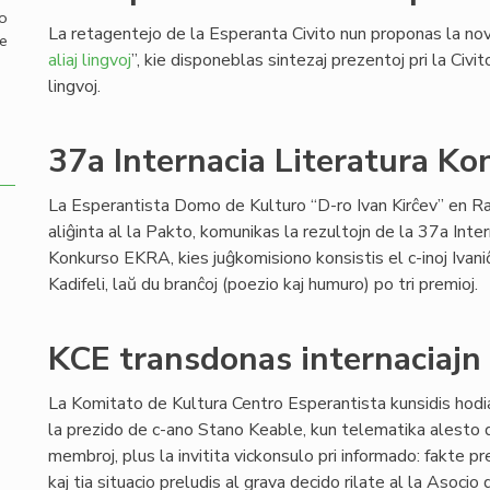
mo
La retagentejo de la Esperanta Civito nun proponas la nov
de
aliaj lingvoj
”, kie disponeblas sintezaj prezentoj pri la Civit
lingvoj.
37a Internacia Literatura Ko
La Esperantista Domo de Kulturo “D-ro Ivan Kirĉev” en Ra
aliĝinta al la Pakto, komunikas la rezultojn de la 37a Inter
Konkurso EKRA, kies juĝkomisiono konsistis el c-inoj Ivani
Kadifeli, laŭ du branĉoj (poezio kaj humuro) po tri premioj.
KCE transdonas internaciajn r
La Komitato de Kultura Centro Esperantista kunsidis hod
la prezido de c-ano Stano Keable, kun telematika alesto d
membroj, plus la invitita vickonsulo pri informado: fakte p
kaj tia situacio preludis al grava decido rilate al la Asoc