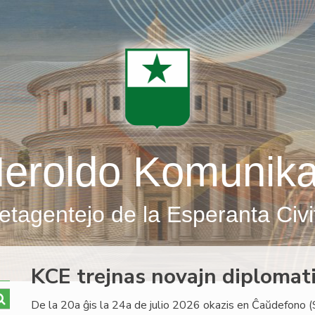
eroldo Komunik
etagentejo de la Esperanta Civi
KCE trejnas novajn diplomati
De la 20a ĝis la 24a de julio 2026 okazis en Ĉaŭdefono (S