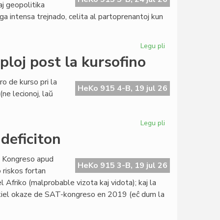
aj geopolitika
aga intensa trejnado, celita al partoprenantoj kun
Legu pli
pri
KCE
ploj post la kursofino
trejnas
novajn
o de kurso pri la
diplomatiajn
HeKo 915 4-B, 19 jul 26
ne lecionoj, laŭ
tradukistojn
Legu pli
pri
Esperanta
 deficiton
literaturo:
retrokuploj
ra Kongreso apud
post
HeKo 915 3-B, 19 jul 26
riskos fortan
la
l Afriko (malprobable vizota kaj vidota); kaj la
kursofino
a kiel okaze de SAT-kongreso en 2019 (eĉ dum la