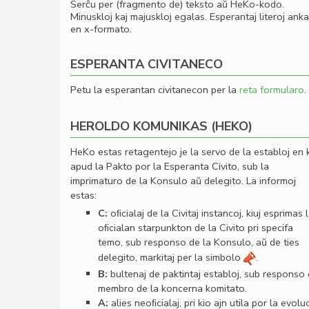
Serĉu per (fragmento de) teksto aŭ HeKo-kodo.
Minuskloj kaj majuskloj egalas. Esperantaj literoj ank
en x-formato.
ESPERANTA CIVITANECO
Petu la esperantan civitanecon per la
reta formularo
.
HEROLDO KOMUNIKAS (HEKO)
HeKo estas retagentejo je la servo de la establoj en 
apud la Pakto por la Esperanta Civito, sub la
imprimaturo de la Konsulo aŭ delegito. La informoj
estas:
C:
oﬁcialaj de la Civitaj instancoj, kiuj esprimas 
oﬁcialan starpunkton de la Civito pri specifa
temo, sub responso de la Konsulo, aŭ de ties
delegito, markitaj per la simbolo
.
B:
bultenaj de paktintaj establoj, sub responso
membro de la koncerna komitato.
A:
alies neoﬁcialaj, pri kio ajn utila por la evolu