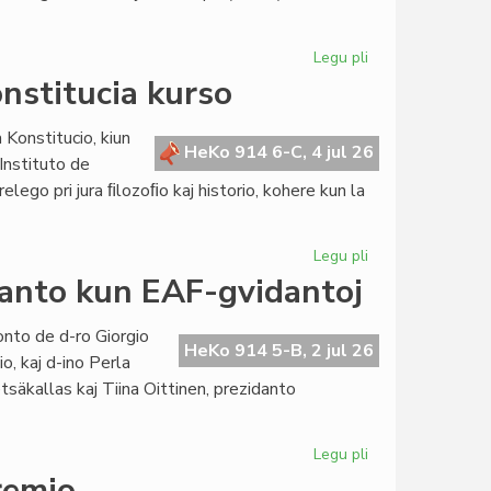
Legu pli
pri
KCE
onstitucia kurso
transdonas
internaciajn
 Konstitucio, kiun
rilatojn
HeKo 914 6-C, 4 jul 26
Instituto de
al
relego pri jura ﬁlozoﬁo kaj historio, kohere kun la
la
Kapitulo
Legu pli
pri
Per
danto kun EAF-gvidantoj
prelego
konkludiĝis
onto de d-ro Giorgio
la
HeKo 914 5-B, 2 jul 26
o, kaj d-ino Perla
konstitucia
tsäkallas kaj Tiina Oittinen, prezidanto
kurso
Legu pli
pri
Renkonto
remio