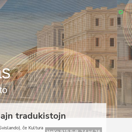
as
to
ajn tradukistojn
vislando), ĉe Kultura
HeKo 915 5-B, 24 jul 26