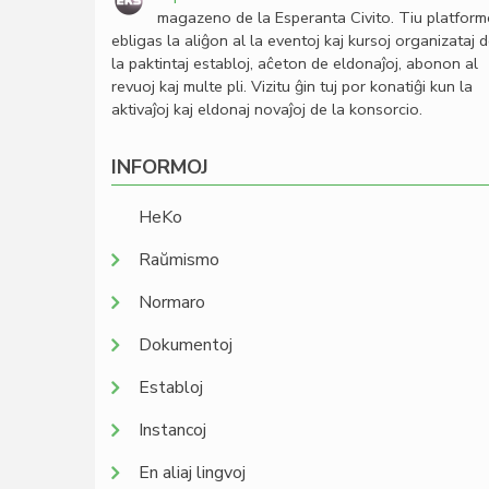
magazeno de la Esperanta Civito. Tiu platfor
ebligas la aliĝon al la eventoj kaj kursoj organizataj 
la paktintaj establoj, aĉeton de eldonaĵoj, abonon al
revuoj kaj multe pli. Vizitu ĝin tuj por konatiĝi kun la
aktivaĵoj kaj eldonaj novaĵoj de la konsorcio.
INFORMOJ
HeKo
Raŭmismo
Normaro
Dokumentoj
Establoj
Instancoj
En aliaj lingvoj