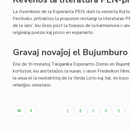
La Asembleo de la Esperanta PEN, dum la venonta Kultu
Festivalo, pritraktos la proponon restarigi la literaturan
de la Jaro”, kiu ĉesis post la forpaso de la karmemora c-ano 
originalaj poezio kaj prozo en esperanto.
Gravaj novaĵoj el Bujumburo
Ene de tri monatoj Tanganika Esperanto-Domo en Bujum
kortiston, kiu anstataŭos la nunan, c-anon Frederikon Nimu
la unua el la neelektitoj de la Verda Listo kaj tial, en kaz
refariĝos senatano.
Pagination
Unua
Antaŭa
Paĝo
Aktuala
Paĝo
Paĝo
Paĝo
1
2
3
4
5
paĝo
paĝo
paĝo