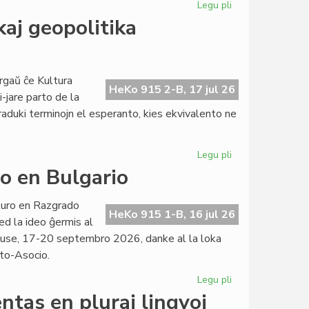
Legu pli
pri
La
kaj geopolitika
kataluna
IJK
riskas
fortan
rgaŭ ĉe Kultura
HeKo 915 2-B, 17 jul 26
deficiton
i-jare parto de la
raduki terminojn el esperanto, kies ekvivalento ne
Legu pli
pri
Ekas
o en Bulgario
la
kurso
turo en Razgrado
pri
HeKo 915 1-B, 16 jul 26
ed la ideo ĝermis al
diplomatia
use, 17-20 septembro 2026, danke al la loka
kaj
to-Asocio.
geopolitika
tradukado
Legu pli
pri
Evento
ntas en pluraj lingvoj
apud