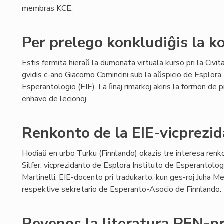
membras KCE.
Per prelego konkludiĝis la k
Estis fermita hieraŭ la dumonata virtuala kurso pri la Civita
gvidis c-ano Giacomo Comincini sub la aŭspicio de Esplora 
Esperantologio (EIE). La ﬁnaj rimarkoj akiris la formon de p
enhavo de lecionoj.
Renkonto de la EIE-vicprezi
Hodiaŭ en urbo Turku (Finnlando) okazis tre interesa renk
Silfer, vicprezidanto de Esplora Instituto de Esperantologi
Martinelli, EIE-docento pri tradukarto, kun ges-roj Juha Me
respektive sekretario de Esperanto-Asocio de Finnlando.
Revenos la literatura PEN-p