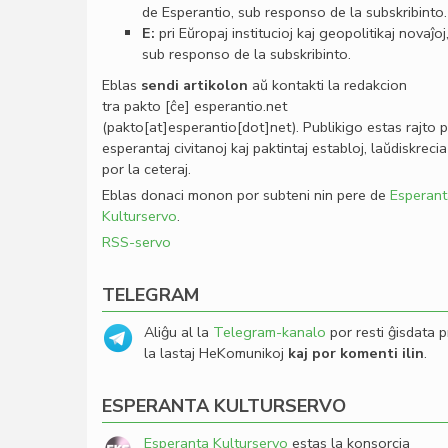
de Esperantio, sub responso de la subskribinto.
E:
pri Eŭropaj institucioj kaj geopolitikaj novaĵoj
sub responso de la subskribinto.
Eblas
sendi
artikolon
aŭ kontakti la redakcion
tra
pakto
[ĉe]
esperantio
.
net
(pakto[at]esperantio[dot]net)
. Publikigo estas rajto 
esperantaj civitanoj kaj paktintaj establoj, laŭdiskrecia
por la ceteraj.
Eblas donaci monon por subteni nin pere de
Esperant
Kulturservo
.
RSS-servo
TELEGRAM
Aliĝu al la
Telegram-kanalo
por resti ĝisdata p
la lastaj HeKomunikoj
kaj por komenti ilin
.
ESPERANTA KULTURSERVO
Esperanta Kulturservo
estas la konsorcia