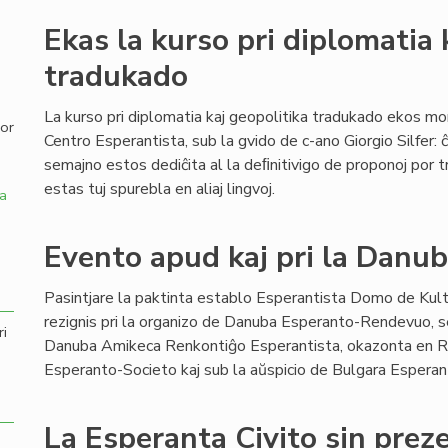
Ekas la kurso pri diplomatia 
,
tradukado
La kurso pri diplomatia kaj geopolitika tradukado ekos mo
por
Centro Esperantista, sub la gvido de c-ano Giorgio Silfer: ĉ
semajno estos dediĉita al la deﬁnitivigo de proponoj por t
estas tuj spurebla en aliaj lingvoj.
a
Evento apud kaj pri la Danub
Pasintjare la paktinta establo Esperantista Domo de Kul
rezignis pri la organizo de Danuba Esperanto-Rendevuo, s
ri
Danuba Amikeca Renkontiĝo Esperantista, okazonta en R
Esperanto-Societo kaj sub la aŭspicio de Bulgara Esperan
La Esperanta Civito sin preze