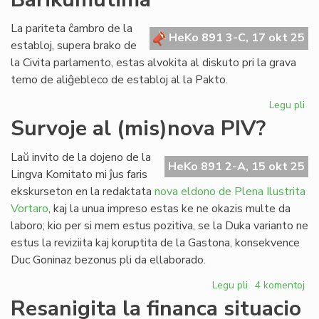
pri
La pariteta ĉambro de la
la
HeKo 891 3-C, 17 okt 25
establoj, supera brako de
mod
en
la Civita parlamento, estas alvokita al diskuto pri la grava
PI
temo de aliĝebleco de establoj al la Pakto.
Legu pli
pri
Fo
Survoje al (mis)nova PIV?
po
la
Laŭ invito de la dojeno de la
pr
HeKo 891 2-A, 15 okt 25
Lingva Komitato mi ĵus faris
de
ekskurseton en la redaktata
nova eldono de Plena Ilustrita
dir
Vortaro
, kaj la unua impreso estas ke ne okazis multe da
Ba
laboro; kio per si mem estus pozitiva, se la Duka varianto ne
estus la reviziita kaj koruptita de la Gastona, konsekvence
Duc Goninaz bezonus pli da ellaborado.
Legu pli
pri
4 komentoj
Survoje
Resanigita la financa situacio
al