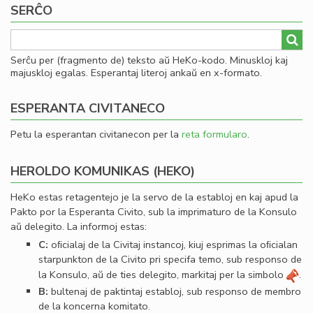
SERĈO
kaj
Sv
Serĉu per (fragmento de) teksto aŭ HeKo-kodo. Minuskloj kaj
majuskloj egalas. Esperantaj literoj ankaŭ en x-formato.
ESPERANTA CIVITANECO
Petu la esperantan civitanecon per la
reta formularo
.
HEROLDO KOMUNIKAS (HEKO)
HeKo estas retagentejo je la servo de la establoj en kaj apud la
Pakto por la Esperanta Civito, sub la imprimaturo de la Konsulo
aŭ delegito. La informoj estas:
C:
oﬁcialaj de la Civitaj instancoj, kiuj esprimas la oﬁcialan
starpunkton de la Civito pri specifa temo, sub responso de
la Konsulo, aŭ de ties delegito, markitaj per la simbolo
.
B:
bultenaj de paktintaj establoj, sub responso de membro
de la koncerna komitato.