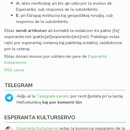
A:
alies neoﬁcialaj, pri kio ajn utila por la evoluo de
Esperantio, sub responso de la subskribinto.
E:
pri Eŭropaj institucioj kaj geopolitikaj novaĵoj, sub
responso de la subskribinto.
Eblas
sendi
artikolon
aŭ kontakti la redakcion tra
pakto
[ĉe]
esperantio
.
net
(pakto[at]esperantio[dot]net)
. Publikigo estas
rajto por esperantaj civitanoj kaj paktintaj establoj, laŭdiskrecia
por la ceteraj.
Eblas donaci monon por subteni nin pere de
Esperanta
Kulturservo
.
RSS-servo
TELEGRAM
Aliĝu al la
Telegram-kanalo
por resti ĝisdata pri la lastaj
HeKomunikoj
kaj por komenti ilin
.
ESPERANTA KULTURSERVO
Esperanta Kulturservo
estas la konsorcia magazeno de la