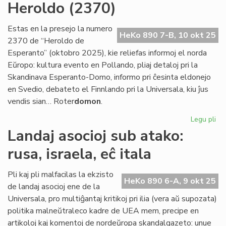
Heroldo (2370)
la
ma
de
Estas en la presejo la numero
HeKo 890 7-B, 10 okt 25
eks
2370 de “Heroldo de
Esperanto” (oktobro 2025), kie reliefas informoj el norda
Eŭropo: kultura evento en Pollando, pliaj detaloj pri la
Skandinava Esperanto-Domo, informo pri ĉesinta eldonejo
en Svedio, debateto el Finnlando pri la Universala, kiu ĵus
vendis sian… Roter
domon
.
Legu pli
pri
Pli
Landaj asocioj sub atako:
no
rusa, israela, eĉ itala
ol
ku
la
Pli kaj pli malfacilas la ekzisto
HeKo 890 6-A, 9 okt 25
ok
de landaj asocioj ene de la
He
Universala, pro multiĝantaj kritikoj pri ilia (vera aŭ supozata)
(2
politika malneŭtraleco kadre de UEA mem, precipe en
artikoloj kaj komentoj de nordeŭropa skandalgazeto: unue