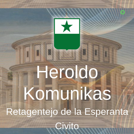
Skip
to
main
content
Heroldo
Komunikas
Retagentejo de la Esperanta
Civito