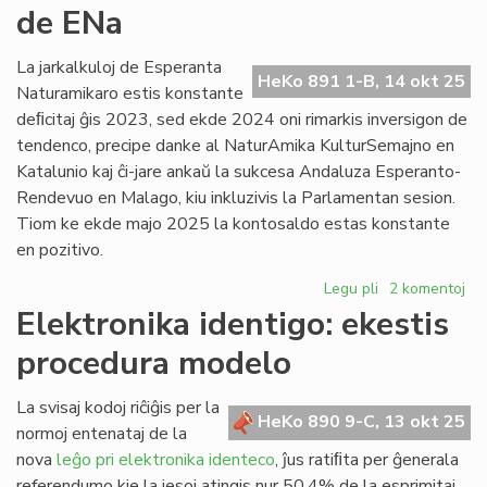
de ENa
(mis)nova
PIV?
La jarkalkuloj de Esperanta
HeKo 891 1-B, 14 okt 25
Naturamikaro estis konstante
deﬁcitaj ĝis 2023, sed ekde 2024 oni rimarkis inversigon de
tendenco, precipe danke al NaturAmika KulturSemajno en
Katalunio kaj ĉi-jare ankaŭ la sukcesa Andaluza Esperanto-
Rendevuo en Malago, kiu inkluzivis la Parlamentan sesion.
Tiom ke ekde majo 2025 la kontosaldo estas konstante
en pozitivo.
Legu pli
pri
2 komentoj
Resanigita
Elektronika identigo: ekestis
la
procedura modelo
financa
situacio
de
La svisaj kodoj riĉiĝis per la
HeKo 890 9-C, 13 okt 25
ENa
normoj entenataj de la
nova
leĝo pri elektronika identeco
, ĵus ratiﬁta per ĝenerala
referendumo kie la jesoj atingis nur 50,4% de la esprimitaj