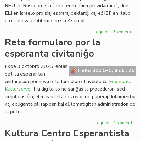
REU en Rusio pro sia ĉefdelegito (nun prezidantino), due
ELI en Israelo pro siaj estraraj deklaroj, kaj eĉ IEF en Italio
pro… lingva problemo en sia Asembl
Legu pli
pri
6 komentoj
Landaj
Reta formularo por la
asocioj
esperanta civitaniĝo
sub
atako:
rusa,
Ekde 3 oktobro 2025, eblas
HeKo 890 5-C, 8 okt 25
israela,
peti la esperantan
eĉ
civitanecon per nova reta formularo, havebla ĉe
Esperanta
itala
Kulturservo
. Tiu diĝita ilo ne ŝanĝas la proceduron, sed
simpligas ĝin, eliminante la bezonon de paperaj dokumentoj
kaj ebligante pli rapidan kaj aŭtomatigitan administradon de
la petoj.
Legu pli
pri
1 komento
Reta
Kultura Centro Esperantista
formularo