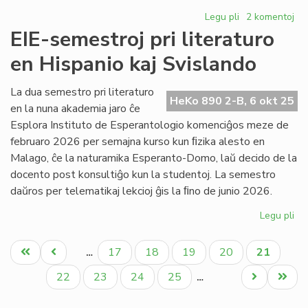
Legu pli
pri
2 komentoj
Simplismaj
EIE-semestroj pri literaturo
kategorioj
en Hispanio kaj Svislando
en
ĉi
murd-
La dua semestro pri literaturo
HeKo 890 2-B, 6 okt 25
epoko
en la nuna akademia jaro ĉe
Esplora Instituto de Esperantologio komenciĝos meze de
februaro 2026 per semajna kurso kun ﬁzika alesto en
Malago, ĉe la naturamika Esperanto-Domo, laŭ decido de la
docento post konsultiĝo kun la studentoj. La semestro
daŭros per telematikaj lekcioj ĝis la ﬁno de junio 2026.
Legu pli
pri
EIE
Pagination
se
Unua
Antaŭa
Paĝo
Paĝo
Paĝo
Paĝo
Aktuala
17
18
19
20
21
…
pri
paĝo
paĝo
paĝo
lit
Paĝo
Paĝo
Paĝo
Paĝo
Next
Last
22
23
24
25
…
en
page
page
Hi