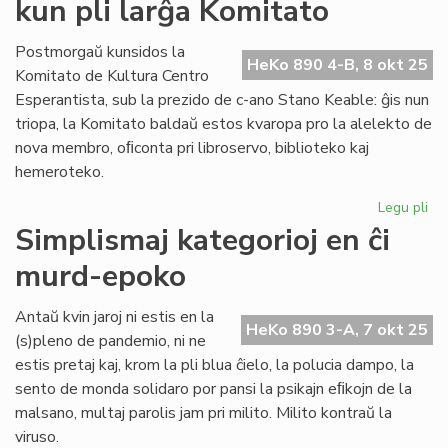
kun pli larĝa Komitato
por
la
esperanta
Postmorgaŭ kunsidos la
HeKo 890 4-B, 8 okt 25
civitaniĝo
Komitato de Kultura Centro
Esperantista, sub la prezido de c-ano Stano Keable: ĝis nun
triopa, la Komitato baldaŭ estos kvaropa pro la alelekto de
nova membro, oﬁconta pri libroservo, biblioteko kaj
hemeroteko.
Legu pli
pri
Kul
Simplismaj kategorioj en ĉi
Ce
murd-epoko
Esp
ku
pli
Antaŭ kvin jaroj ni estis en la
HeKo 890 3-A, 7 okt 25
lar
(s)pleno de pandemio, ni ne
Ko
estis pretaj kaj, krom la pli blua ĉielo, la polucia dampo, la
sento de monda solidaro por pansi la psikajn eﬁkojn de la
malsano, multaj parolis jam pri milito. Milito kontraŭ la
viruso.