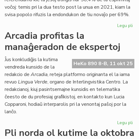
voĉoj: temis pri la dua testo post la unua en 2021, kiam la
svisa popolo rifuzis la endondukon de tiu novaĵo per 69%.
Legu pli
pri
Ele
Arcadia profitas la
ide
manaĝeradon de ekspertoj
eke
pr
mo
Ĵus konkludiĝis la kutima
HeKo 890 8-B, 11 okt 25
vendreda kunsido de la
redakcio de
Arcadia
, reteja platformo originanta el la iama
revuo
Lingua Verde
, organo de Interlingvistika Centro. La
redakcianoj, kiuj pasintsemajne kunsidis en telematika
ĉeesto de du profesiaj graﬁkistoj, en kontakto kun Lucia
Copparoni, hodiaŭ interparolis pri la venontaj paŝoj por la
lanĉo.
Legu pli
pri
Ar
Pli norda ol kutime la oktobra
pro