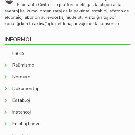
Esperanta Civito. Tiu platformo ebligas la aliĝon al la
eventoj kaj kursoj organizataj de la paktintaj establoj, aĉeton de
eldonaĵoj, abonon al revuoj kaj multe pli. Vizitu ĝin tuj por
konatiĝi kun la aktivaĵoj kaj eldonaj novaĵoj de la konsorcio.
INFORMOJ
HeKo
Raŭmismo
Normaro
Dokumentoj
Establoj
Instancoj
En aliaj lingvoj