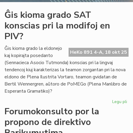
Ĝis kioma grado SAT
konscias pri la modifoj en
PIV?
Ĝis kioma grado la eldonejo
HeKo 891 4-A, 18 okt 25
kaj kopirajta posedanto
(Sennacieca Asocio Tutmonda) konscias pri la lingvaj
tendencoj kiuj karakterizas la teamon zorgantan pri la nova
eldono de Plena Ilustrita Vortaro, teamon gvidatan de
Bertil Wennergren, aŭtoro de PoMEGo (Plena Manlibro de
Esperanta Gramatiko)?
Legu pli
pri
Ĝis
Forumokonsulto por la
ki
propono de direktivo
gr
SA
Barikumutima
ko