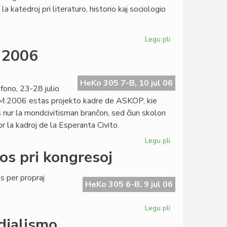
la
a katedroj pri literaturo, historio kaj sociologio
prediko!
Legu pli
pri
Esperantologia
M 2006
Fakultato
2007
invitas
HeKo 305 7-B, 10 jul 06
ono, 23-28 julio
M 2006 estas projekto kadre de ASKOP, kie
 nur la mondcivitisman branĉon, sed ĉiun skolon
r la kadroj de la Esperanta Civito.
Legu pli
pri
Definitiva
os pri kongresoj
kalendaro
de
 per propraj
SUM
HeKo 305 6-B, 9 jul 06
2006
Legu pli
pri
Heroldo
dialismo