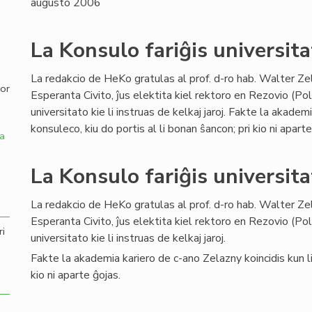
augusto 2006
,
La Konsulo fariĝis universita
La redakcio de HeKo gratulas al prof. d-ro hab. Walter Ze
por
Esperanta Civito, ĵus elektita kiel rektoro en Rezovio (Po
universitato kie li instruas de kelkaj jaroj. Fakte la akadem
konsuleco, kiu do portis al li bonan ŝancon; pri kio ni aparte
a
La Konsulo fariĝis universita
La redakcio de HeKo gratulas al prof. d-ro hab. Walter Ze
Esperanta Civito, ĵus elektita kiel rektoro en Rezovio (Po
ri
universitato kie li instruas de kelkaj jaroj.
Fakte la akademia kariero de c-ano Zelazny koincidis kun lia
kio ni aparte ĝojas.