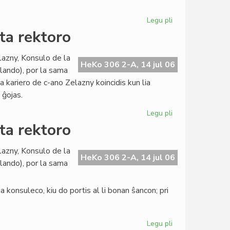
pri
evoluigo
Legu pli
pri
La
ta rektoro
Civita
banko
lazny, Konsulo de la
en
HeKo 306 2-A, 14 jul 06
llando), por la sama
konferenco
ia kariero de c-ano Zelazny koincidis kun lia
pri
 ĝojas.
evoluigo
Legu pli
pri
La
ta rektoro
Konsulo
fariĝis
lazny, Konsulo de la
universitata
HeKo 306 2-A, 14 jul 06
llando), por la sama
rektoro
 konsuleco, kiu do portis al li bonan ŝancon; pri
Legu pli
pri