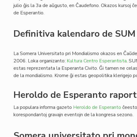
julio ĝis la 3a de aŭgusto, en Ĉaudefono. Okazos kursoj ĉe l
de Esperantio.
Definitiva kalendaro de SU
La Somera Universitato pri Mondialismo okazos en Ĉaŭdef
2006. Loka organizanto:
Kultura Centro Esperantista
. SU
estas reprezentata la Esperanta Civito. Ĝi tamen ne celas
de la mondialismo. Krome ĝi estas geopolitika klerigejo po
Heroldo de Esperanto raport
La populara informa gazeto
Heroldo de Esperanto
ĉeestos
korespondantoj gravajn eventojn de la kongresa sezono.
Somera universitato pri mon