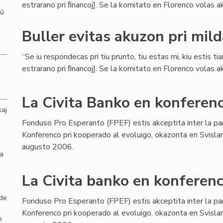
estrarano pri ﬁnancoj]. Se la komitato en Florenco volas aku
aŭ
Buller evitas akuzon pri mil
“Se iu respondecas pri tiu prunto, tiu estas mi, kiu estis ti
estrarano pri ﬁnancoj]. Se la komitato en Florenco volas aku
La Civita Banko en konferenc
kaj
Fonduso Pro Esperanto (FPEF) estis akceptita inter la pa
Konferenco pri kooperado al evoluigo, okazonta en Svisla
augusto 2006.
la
La Civita banko en konferenc
 de
Fonduso Pro Esperanto (FPEF) estis akceptita inter la pa
Konferenco pri kooperado al evoluigo, okazonta en Svisla
o