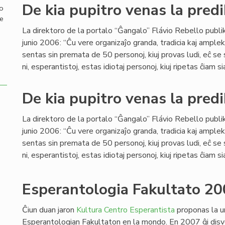
De kia pupitro venas la predi
mo
de
La direktoro de la portalo “Ĝangalo” Flávio Rebello publi
junio 2006: “Ĉu vere organizaĵo granda, tradicia kaj ample
sentas sin premata de 50 personoj, kiuj provas ludi, eĉ se
ni, esperantistoj, estas idiotaj personoj, kiuj ripetas ĉiam si
De kia pupitro venas la predi
La direktoro de la portalo “Ĝangalo” Flávio Rebello publi
junio 2006: “Ĉu vere organizaĵo granda, tradicia kaj ample
sentas sin premata de 50 personoj, kiuj provas ludi, eĉ se
ni, esperantistoj, estas idiotaj personoj, kiuj ripetas ĉiam si
Esperantologia Fakultato 20
Ĉiun duan jaron
Kultura Centro Esperantista
proponas la u
Esperantologian Fakultaton en la mondo. En 2007 ĝi disv