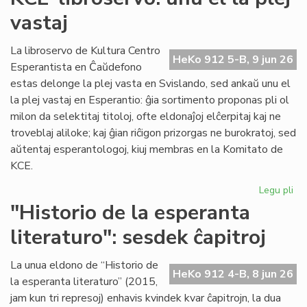
du
vastaj
pa
ka
pl
La libroservo de Kultura Centro
HeKo 912 5-B, 9 jun 26
ĉes
Esperantista en Ĉaŭdefono
estas delonge la plej vasta en Svislando, sed ankaŭ unu el
la plej vastaj en Esperantio: ĝia sortimento proponas pli ol
milon da selektitaj titoloj, ofte eldonaĵoj elĉerpitaj kaj ne
troveblaj aliloke; kaj ĝian riĉigon prizorgas ne burokratoj, sed
aŭtentaj esperantologoj, kiuj membras en la Komitato de
KCE.
Legu pli
pri
KC
"Historio de la esperanta
lib
literaturo": sesdek ĉapitroj
un
el
la
La unua eldono de “Historio de
HeKo 912 4-B, 8 jun 26
ple
la esperanta literaturo” (2015,
vas
jam kun tri represoj) enhavis kvindek kvar ĉapitrojn, la dua