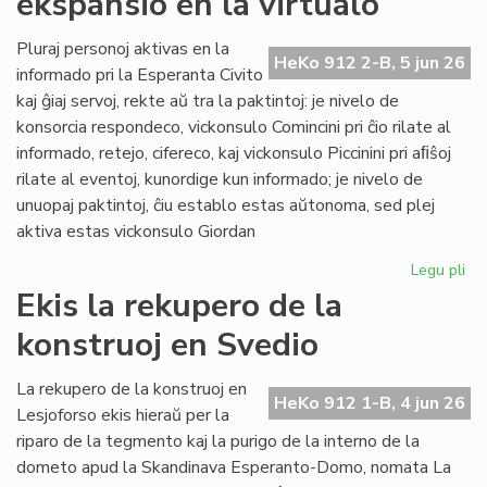
ekspansio en la virtualo
su
ol
Pluraj personoj aktivas en la
HeKo 912 2-B, 5 jun 26
ku
informado pri la Esperanta Civito
kaj ĝiaj servoj, rekte aŭ tra la paktintoj: je nivelo de
konsorcia respondeco, vickonsulo Comincini pri ĉio rilate al
informado, retejo, cifereco, kaj vickonsulo Piccinini pri aﬁŝoj
rilate al eventoj, kunordige kun informado; je nivelo de
unuopaj paktintoj, ĉiu establo estas aŭtonoma, sed plej
aktiva estas vickonsulo Giordan
Legu pli
pri
Da
Ekis la rekupero de la
la
konstruoj en Svedio
ko
ek
en
La rekupero de la konstruoj en
HeKo 912 1-B, 4 jun 26
la
Lesjoforso ekis hieraŭ per la
vir
riparo de la tegmento kaj la purigo de la interno de la
dometo apud la Skandinava Esperanto-Domo, nomata La