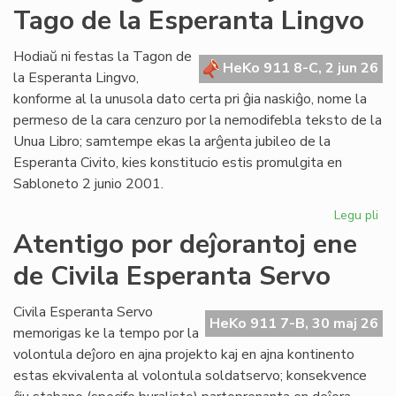
Tago de la Esperanta Lingvo
ret
po
Lit
Hodiaŭ ni festas la Tagon de
HeKo 911 8-C, 2 jun 26
Foi
la Esperanta Lingvo,
konforme al la unusola dato certa pri ĝia naskiĝo, nome la
permeso de la cara cenzuro por la nemodifebla teksto de la
Unua Libro; samtempe ekas la arĝenta jubileo de la
Esperanta Civito, kies konstitucio estis promulgita en
Sabloneto 2 junio 2001.
Legu pli
pri
Jub
Atentigo por deĵorantoj ene
ar
de Civila Esperanta Servo
la
ĉi-
jar
Civila Esperanta Servo
HeKo 911 7-B, 30 maj 26
Ta
memorigas ke la tempo por la
de
volontula deĵoro en ajna projekto kaj en ajna kontinento
la
estas ekvivalenta al volontula soldatservo; konsekvence
Es