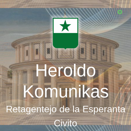
Skip
to
main
content
Heroldo
Komunikas
Retagentejo de la Esperanta
Civito