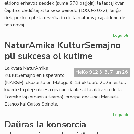
eldono enhavos sesdek (sume 570 paĝojn): la lastaj kvar
ĉapitroj, dediĉitaj al la sesa periodo (1993-2022), fariĝis
dek, per kompleta reverkado de la malnovaj kaj aldono de
ses novaj.
Legu pli
pri
"Hi
NaturAmika KulturSemajno
de
pli sukcesa ol kutime
la
es
lit
La kvara NaturAmika
HeKo 912 3-B, 7 jun 26
se
KulturSemajno en Esperanto
ĉap
(NAKSE), okazonta en Malago 9-13 oktobro 2026, estos
kvante la plej sukcesa ĝis nun, danke al la aktiveco de la
Formiketoj (organiza teamo), precipe gec-anoj Manuela
Blanco kaj Carlos Spinola.
Legu pli
pri
Na
Daŭras la konsorcia
Ku
pli