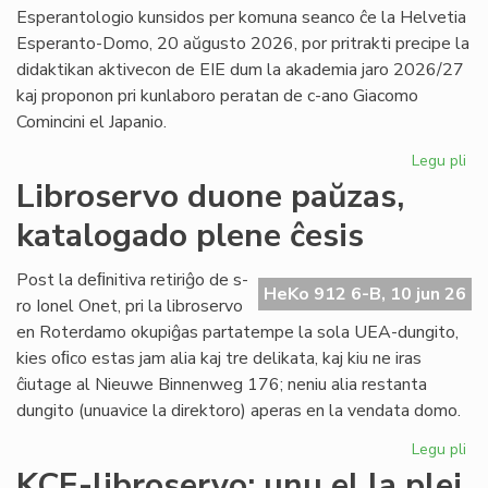
la
Esperantologio kunsidos per komuna seanco ĉe la Helvetia
in
Esperanto-Domo, 20 aŭgusto 2026, por pritrakti precipe la
de
didaktikan aktivecon de EIE dum la akademia jaro 2026/27
Lit
kaj proponon pri kunlaboro peratan de c-ano Giacomo
Foi
Comincini el Japanio.
Legu pli
pri
EIE
Libroservo duone paŭzas,
Ko
katalogado plene ĉesis
ku
en
Sv
Post la deﬁnitiva retiriĝo de s-
HeKo 912 6-B, 10 jun 26
po
ro Ionel Onet, pri la libroservo
du
en Roterdamo okupiĝas partatempe la sola UEA-dungito,
mo
kies oﬁco estas jam alia kaj tre delikata, kaj kiu ne iras
ĉiutage al Nieuwe Binnenweg 176; neniu alia restanta
dungito (unuavice la direktoro) aperas en la vendata domo.
Legu pli
pri
Lib
KCE-libroservo: unu el la plej