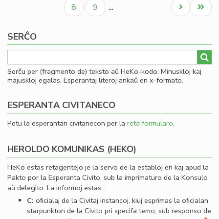
paĝo
paĝo
paĝo
al
Paĝo
Paĝo
Next
Last
8
9
…
Se
page
page
SERĈO
Serĉu per (fragmento de) teksto aŭ HeKo-kodo. Minuskloj kaj
majuskloj egalas. Esperantaj literoj ankaŭ en x-formato.
ESPERANTA CIVITANECO
Petu la esperantan civitanecon per la
reta formularo
.
HEROLDO KOMUNIKAS (HEKO)
HeKo estas retagentejo je la servo de la establoj en kaj apud la
Pakto por la Esperanta Civito, sub la imprimaturo de la Konsulo
aŭ delegito. La informoj estas:
C:
oﬁcialaj de la Civitaj instancoj, kiuj esprimas la oﬁcialan
starpunkton de la Civito pri specifa temo, sub responso de