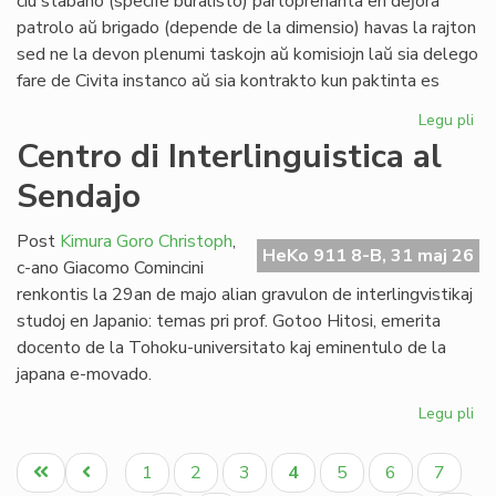
ĉiu stabano (specife buralisto) partoprenanta en deĵora
Li
patrolo aŭ brigado (depende de la dimensio) havas la rajton
sed ne la devon plenumi taskojn aŭ komisiojn laŭ sia delego
fare de Civita instanco aŭ sia kontrakto kun paktinta es
Legu pli
pri
At
Centro di Interlinguistica al
po
Sendajo
deĵ
en
de
Post
Kimura Goro Christoph
,
HeKo 911 8-B, 31 maj 26
Civ
c-ano Giacomo Comincini
Es
renkontis la 29an de majo alian gravulon de interlingvistikaj
Se
studoj en Japanio: temas pri prof. Gotoo Hitosi, emerita
docento de la Tohoku-universitato kaj eminentulo de la
japana e-movado.
Legu pli
pri
Ce
Pagination
di
Unua
Antaŭa
Paĝo
Paĝo
Paĝo
Aktuala
Paĝo
Paĝo
Paĝo
1
2
3
4
5
6
7
Int