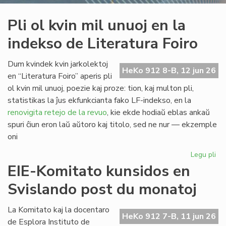
Pli ol kvin mil unuoj en la
indekso de Literatura Foiro
Dum kvindek kvin jarkolektoj
HeKo 912 8-B, 12 jun 26
en “Literatura Foiro” aperis pli
ol kvin mil unuoj, poezie kaj proze: tion, kaj multon pli,
statistikas la ĵus ekfunkcianta fako LF-indekso, en la
renovigita retejo de la revuo
, kie ekde hodiaŭ eblas ankaŭ
spuri ĉiun eron laŭ aŭtoro kaj titolo, sed ne nur — ekzemple
oni
Legu pli
pri
Pli
EIE-Komitato kunsidos en
ol
Svislando post du monatoj
kvi
mil
un
La Komitato kaj la docentaro
HeKo 912 7-B, 11 jun 26
en
de Esplora Instituto de