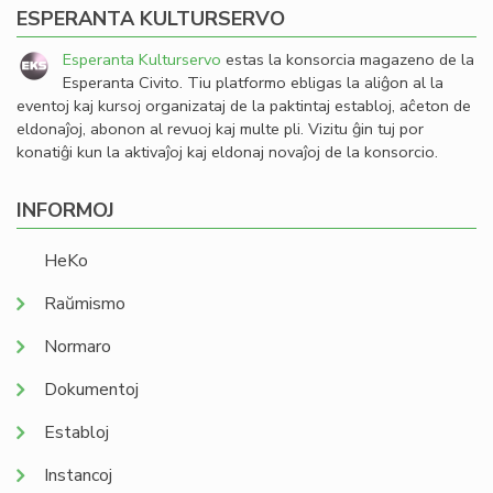
ESPERANTA KULTURSERVO
Esperanta Kulturservo
estas la konsorcia magazeno de la
Esperanta Civito. Tiu platformo ebligas la aliĝon al la
eventoj kaj kursoj organizataj de la paktintaj establoj, aĉeton de
eldonaĵoj, abonon al revuoj kaj multe pli. Vizitu ĝin tuj por
konatiĝi kun la aktivaĵoj kaj eldonaj novaĵoj de la konsorcio.
INFORMOJ
HeKo
Raŭmismo
Normaro
Dokumentoj
Establoj
Instancoj