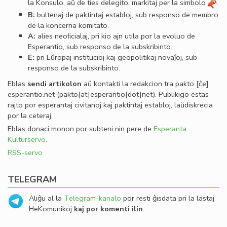
la Konsulo, aŭ de ties delegito, markitaj per la simbolo
.
B:
bultenaj de paktintaj establoj, sub responso de membro
de la koncerna komitato.
A:
alies neoﬁcialaj, pri kio ajn utila por la evoluo de
Esperantio, sub responso de la subskribinto.
E:
pri Eŭropaj institucioj kaj geopolitikaj novaĵoj, sub
responso de la subskribinto.
Eblas
sendi
artikolon
aŭ kontakti la redakcion tra
pakto
[ĉe]
esperantio
.
net
(pakto[at]esperantio[dot]net)
. Publikigo estas
rajto por esperantaj civitanoj kaj paktintaj establoj, laŭdiskrecia
por la ceteraj.
Eblas donaci monon por subteni nin pere de
Esperanta
Kulturservo
.
RSS-servo
TELEGRAM
Aliĝu al la
Telegram-kanalo
por resti ĝisdata pri la lastaj
HeKomunikoj
kaj por komenti ilin
.