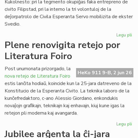
Kukolnesto: pri la tegmento okupiĝas faka entrepreno de
civito Filipstad, pri la interno la tri volontuloj de la
deĵorpatrolo de Civila Esperanta Servo mobilizita de ekster
Svedio.
Legu pli
pri
Eki
Plene renovigita retejo por
la
Literatura Foiro
re
de
la
Post unumonata prizorgado, la
HeKo 911 9-B, 2 jun 26
kon
nova retejo de Literatura Foiro
en
estis lanĉita hodiaŭ, koincide kun la 25-jara datreveno de la
Sv
Konstitucio de la Esperanta Civito. La teknika laboro de la
kunĉefredaktoro, c-ano Alessio Giordano, enkondukis
novaĵojn graﬁkajn, teknikajn kaj enhavajn, kiuj kune igas la
retejon pli moderna kaj avangarda.
Legu pli
pri
Pl
Jubilee arĝenta la ĉi-jara
ren