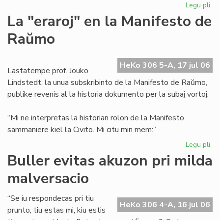
Legu pli
pri
La
La "eraroj" en la Manifesto de
"er
Raŭmo
en
la
Ma
HeKo 306 5-A, 17 jul 06
de
Lastatempe prof. Jouko
Ra
Lindstedt, la unua subskribinto de la Manifesto de Raŭmo,
publike revenis al la historia dokumento per la subaj vortoj:
“Mi ne interpretas la historian rolon de la Manifesto
sammaniere kiel la Civito. Mi citu min mem:”
Legu pli
pri
La
Buller evitas akuzon pri milda
"er
malversacio
en
la
Ma
“Se iu respondecas pri tiu
HeKo 306 4-A, 16 jul 06
de
prunto, tiu estas mi, kiu estis
Ra