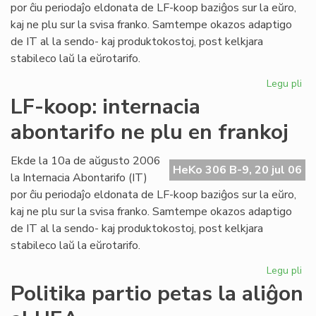
ma
por ĉiu periodaĵo eldonata de LF-koop baziĝos sur la eŭro,
kaj ne plu sur la svisa franko. Samtempe okazos adaptigo
de IT al la sendo- kaj produktokostoj, post kelkjara
stabileco laŭ la eŭrotarifo.
Legu pli
pri
Int
LF-koop: internacia
abo
abontarifo ne plu en frankoj
ne
plu
en
Ekde la 10a de aŭgusto 2006
HeKo 306 B-9, 20 jul 06
fra
la Internacia Abontarifo (IT)
por ĉiu periodaĵo eldonata de LF-koop baziĝos sur la eŭro,
kaj ne plu sur la svisa franko. Samtempe okazos adaptigo
de IT al la sendo- kaj produktokostoj, post kelkjara
stabileco laŭ la eŭrotarifo.
Legu pli
pri
LF-
Politika partio petas la aliĝon
ko
int