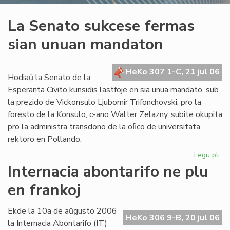
La Senato sukcese fermas
sian unuan mandaton
HeKo 307 1-C, 21 jul 06
Hodiaŭ la Senato de la
Esperanta Civito kunsidis lastfoje en sia unua mandato, sub
la prezido de Vickonsulo Ljubomir Trifonchovski, pro la
foresto de la Konsulo, c-ano Walter Zelazny, subite okupita
pro la administra transdono de la oﬁco de universitata
rektoro en Pollando.
Legu pli
pri
La
Internacia abontarifo ne plu
Se
en frankoj
su
fe
sia
Ekde la 10a de aŭgusto 2006
HeKo 306 9-B, 20 jul 06
un
la Internacia Abontarifo (IT)