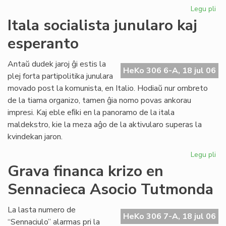
Legu pli
pri
Pol
Itala socialista junularo kaj
par
esperanto
pe
la
ali
Antaŭ dudek jaroj ĝi estis la
HeKo 306 6-A, 18 jul 06
al
plej forta partipolitika junulara
UE
movado post la komunista, en Italio. Hodiaŭ nur ombreto
de la tiama organizo, tamen ĝia nomo povas ankorau
impresi. Kaj eble eﬁki en la panoramo de la itala
maldekstro, kie la meza aĝo de la aktivularo superas la
kvindekan jaron.
Legu pli
pri
Ita
Grava financa krizo en
soc
Sennacieca Asocio Tutmonda
jun
kaj
es
La lasta numero de
HeKo 306 7-A, 18 jul 06
“Sennaciulo” alarmas pri la