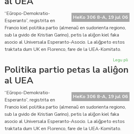
al UEA
abo
ne
“Eŭropo-Demokratio-
HeKo 306 8-A, 19 jul 06
plu
Esperanto”, registrita en
en
Francio kiel politika partio (almenaŭ en sudorienta regiono,
fra
sub la gvido de Kristian Garino), petis la aliĝon kiel faka
asocio al Universala Esperanto-Asocio. La aliĝpeto estos
traktata dum UK en Florenco, fare de la UEA-Komitato.
Legu pli
pri
Pol
Politika partio petas la aliĝon
par
al UEA
pe
la
ali
“Eŭropo-Demokratio-
HeKo 306 8-A, 19 jul 06
al
Esperanto”, registrita en
UE
Francio kiel politika partio (almenaŭ en sudorienta regiono,
sub la gvido de Kristian Garino), petis la aliĝon kiel faka
asocio al Universala Esperanto-Asocio. La aliĝpeto estos
traktata dum UK en Florenco, fare de la UEA-Komitato.