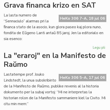
Ita
Grava financa krizo en SAT
Soc
Jun
La lasta numero de
kaj
HeKo 306 7-A, 18 jul 06
“Sennaciulo” alarmas pri la
es
ﬁnanca stato de la asocio, kun glora paseo kaj plora nuno,
fondita de Eŭgeno Lanti antaŭ 85 jaroj. Jen la editorialo en
sia esenco:
Legu pli
pri
Gr
La "eraroj" en la Manifesto de
fi
Raŭmo
kri
en
SA
Lastatempe prof. Jouko
HeKo 306 5-A, 17 jul 06
Lindstedt, la unua subskribinto
de la Manifesto de Raŭmo, publike revenis al la historia
dokumento per la subaj vortoj: “Mi ne interpretas la
historian rolon de la Manifesto sammaniere kiel la Civito. Mi
citu min mem:”