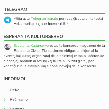
TELEGRAM
Aliĝu al la
Telegram-kanalo
por resti ĝisdata pri la lastaj
HeKomunikoj
kaj por komenti ilin
.
ESPERANTA KULTURSERVO
Esperanta Kulturservo
estas la konsorcia magazeno de la
Esperanta Civito. Tiu platformo ebligas la aliĝon al la
eventoj kaj kursoj organizataj de la paktintaj establoj, aĉeton de
eldonaĵoj, abonon al revuoj kaj multe pli. Vizitu ĝin tuj por
konatiĝi kun la aktivaĵoj kaj eldonaj novaĵoj de la konsorcio.
INFORMOJ
HeKo
Raŭmismo