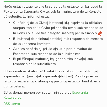
HeKo estas retagentejo je la servo de la establoj en kaj apud la
Pakto por la Esperanta Civito, sub la imprimaturo de la Konsulo
aŭ delegito. La informoj estas:
C:
oﬁcialaj de la Civitaj instancoj, kiuj esprimas la oﬁcialan
starpunkton de la Civito pri specifa temo, sub responso de
la Konsulo, aŭ de ties delegito, markitaj per la simbolo
.
B:
bultenaj de paktintaj establoj, sub responso de membro
de la koncerna komitato.
A:
alies neoﬁcialaj, pri kio ajn utila por la evoluo de
Esperantio, sub responso de la subskribinto.
E:
pri Eŭropaj institucioj kaj geopolitikaj novaĵoj, sub
responso de la subskribinto.
Eblas
sendi
artikolon
aŭ kontakti la redakcion tra
pakto
[ĉe]
esperantio
.
net
(pakto[at]esperantio[dot]net)
. Publikigo estas
rajto por esperantaj civitanoj kaj paktintaj establoj, laŭdiskrecia
por la ceteraj.
Eblas donaci monon por subteni nin pere de
Esperanta
Kulturservo
.
RSS-servo