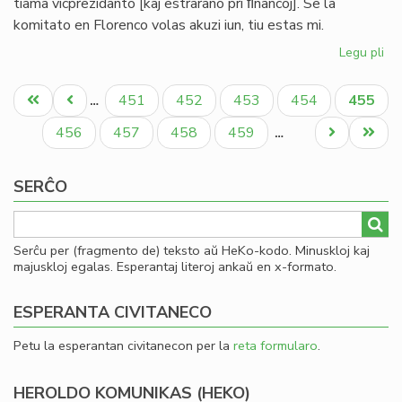
tiama vicprezidanto [kaj estrarano pri ﬁnancoj]. Se la
komitato en Florenco volas akuzi iun, tiu estas mi.
Legu pli
pri
Bul
Pagination
evi
Unua
Antaŭa
Paĝo
Paĝo
Paĝo
Paĝo
Aktual
451
452
453
454
455
…
ak
paĝo
paĝo
paĝo
pri
Paĝo
Paĝo
Paĝo
Paĝo
Next
Last
456
457
458
459
…
mi
page
page
ma
SERĈO
Serĉu per (fragmento de) teksto aŭ HeKo-kodo. Minuskloj kaj
majuskloj egalas. Esperantaj literoj ankaŭ en x-formato.
ESPERANTA CIVITANECO
Petu la esperantan civitanecon per la
reta formularo
.
HEROLDO KOMUNIKAS (HEKO)