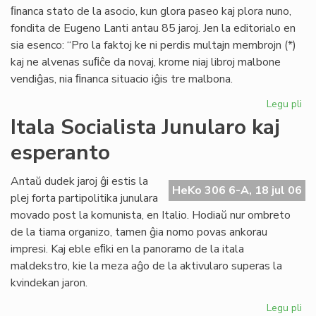
ﬁnanca stato de la asocio, kun glora paseo kaj plora nuno,
fondita de Eugeno Lanti antau 85 jaroj. Jen la editorialo en
sia esenco: “Pro la faktoj ke ni perdis multajn membrojn (*)
kaj ne alvenas suﬁĉe da novaj, krome niaj libroj malbone
vendiĝas, nia ﬁnanca situacio iĝis tre malbona.
Legu pli
pri
Gr
Itala Socialista Junularo kaj
fi
esperanto
kri
en
Se
Antaŭ dudek jaroj ĝi estis la
HeKo 306 6-A, 18 jul 06
As
plej forta partipolitika junulara
Tu
movado post la komunista, en Italio. Hodiaŭ nur ombreto
de la tiama organizo, tamen ĝia nomo povas ankorau
impresi. Kaj eble eﬁki en la panoramo de la itala
maldekstro, kie la meza aĝo de la aktivularo superas la
kvindekan jaron.
Legu pli
pri