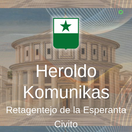
Skip
to
main
content
Heroldo
Komunikas
Retagentejo de la Esperanta
Civito