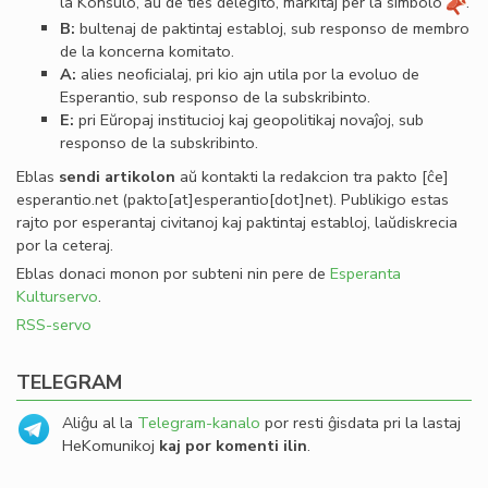
la Konsulo, aŭ de ties delegito, markitaj per la simbolo
.
B:
bultenaj de paktintaj establoj, sub responso de membro
de la koncerna komitato.
A:
alies neoﬁcialaj, pri kio ajn utila por la evoluo de
Esperantio, sub responso de la subskribinto.
E:
pri Eŭropaj institucioj kaj geopolitikaj novaĵoj, sub
responso de la subskribinto.
Eblas
sendi
artikolon
aŭ kontakti la redakcion tra
pakto
[ĉe]
esperantio
.
net
(pakto[at]esperantio[dot]net)
. Publikigo estas
rajto por esperantaj civitanoj kaj paktintaj establoj, laŭdiskrecia
por la ceteraj.
Eblas donaci monon por subteni nin pere de
Esperanta
Kulturservo
.
RSS-servo
TELEGRAM
Aliĝu al la
Telegram-kanalo
por resti ĝisdata pri la lastaj
HeKomunikoj
kaj por komenti ilin
.