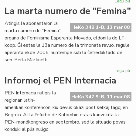
Legu pli
pri
Pri
La marta numero de "Femina"
esp
ko
Atingis la abonantaron la
je
HeKo 348 1-B, 13 mar 08
marta numero de “Femina”,
mo
organo de Feminisma Esperanta Movado, eldonita de LF-
koop. Ĝi estas la 13a numero de la trimonata revuo, regule
aperanta ekde 2005, nuntempe sub la ĉefredaktado de
sen. Perla Martinelli.
Legu pli
pri
La
Informoj el PEN Internacia
ma
nu
PEN Internacia nuligis la
de
HeKo 347 9-B, 11 mar 08
regionan latin-
"F
amerikan konferencon, kiu devus okazi post kelkaj tagoj en
Bogoto. Al la ĉefurbo de Kolombio estas kunvokita la
PEN-mondkongreso en septembro, sed la situacio povas
konduki al plia nuligo.