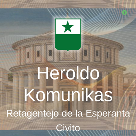
Skip
to
main
content
Heroldo
Komunikas
Retagentejo de la Esperanta
Civito