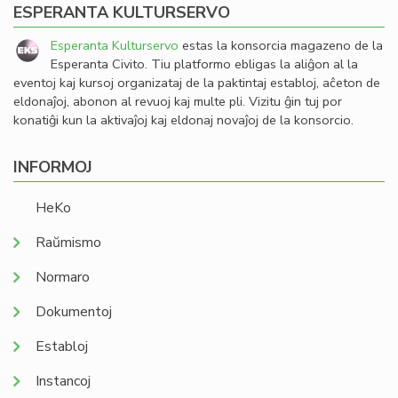
ESPERANTA KULTURSERVO
Esperanta Kulturservo
estas la konsorcia magazeno de la
Esperanta Civito. Tiu platformo ebligas la aliĝon al la
eventoj kaj kursoj organizataj de la paktintaj establoj, aĉeton de
eldonaĵoj, abonon al revuoj kaj multe pli. Vizitu ĝin tuj por
konatiĝi kun la aktivaĵoj kaj eldonaj novaĵoj de la konsorcio.
INFORMOJ
HeKo
Raŭmismo
Normaro
Dokumentoj
Establoj
Instancoj