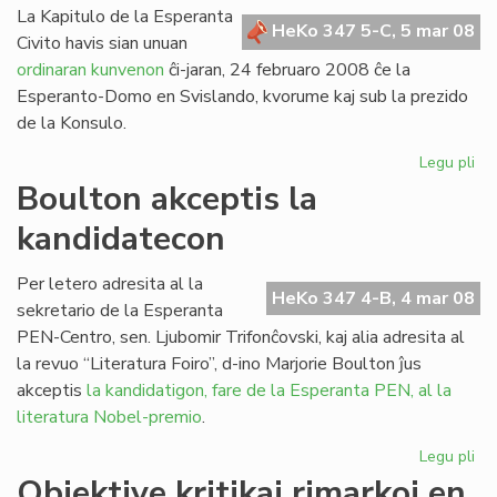
La Kapitulo de la Esperanta
HeKo 347 5-C, 5 mar 08
Civito havis sian unuan
ordinaran kunvenon
ĉi-jaran, 24 februaro 2008 ĉe la
Esperanto-Domo en Svislando, kvorume kaj sub la prezido
de la Konsulo.
Legu pli
pri
Un
Boulton akceptis la
ku
kandidatecon
de
la
Kap
Per letero adresita al la
HeKo 347 4-B, 4 mar 08
en
sekretario de la Esperanta
20
PEN-Centro, sen. Ljubomir Trifonĉovski, kaj alia adresita al
la revuo “Literatura Foiro”, d-ino Marjorie Boulton ĵus
akceptis
la kandidatigon, fare de la Esperanta PEN, al la
literatura Nobel-premio
.
Legu pli
pri
Bo
Objektive kritikaj rimarkoj en