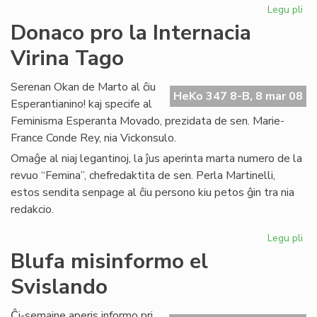
Legu pli
pri
Inf
Donaco pro la Internacia
el
Virina Tago
PE
Int
Serenan Okan de Marto al ĉiu
HeKo 347 8-B, 8 mar 08
Esperantianino! kaj specife al
Feminisma Esperanta Movado, prezidata de sen. Marie-
France Conde Rey, nia Vickonsulo.
Omaĝe al niaj legantinoj, la ĵus aperinta marta numero de la
revuo “Femina”, chefredaktita de sen. Perla Martinelli,
estos sendita senpage al ĉiu persono kiu petos ĝin tra nia
redakcio.
Legu pli
pri
Do
Blufa misinformo el
pr
Svislando
la
Int
Vir
Ĉi-semajne aperis informo pri