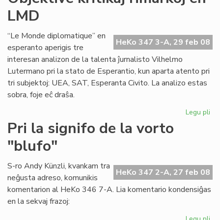
akc
LMD
la
ka
“Le Monde diplomatique” en
HeKo 347 3-A, 29 feb 08
esperanto aperigis tre
interesan analizon de la talenta ĵurnalisto Vilhelmo
Lutermano pri la stato de Esperantio, kun aparta atento pri
tri subjektoj: UEA, SAT, Esperanta Civito. La analizo estas
sobra, foje eĉ draŝa.
Legu pli
pri
Obj
Pri la signifo de la vorto
kri
"blufo"
rim
en
LM
S-ro Andy Künzli, kvankam tra
HeKo 347 2-A, 27 feb 08
neĝusta adreso, komunikis
komentarion al HeKo 346 7-A. Lia komentario kondensiĝas
en la sekvaj frazoj:
Legu pli
pri