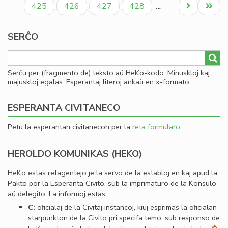
Paĝo
Paĝo
Paĝo
Paĝo
Next
Last
425
426
427
428
…
page
page
SERĈO
Serĉu per (fragmento de) teksto aŭ HeKo-kodo. Minuskloj kaj
majuskloj egalas. Esperantaj literoj ankaŭ en x-formato.
ESPERANTA CIVITANECO
Petu la esperantan civitanecon per la
reta formularo
.
HEROLDO KOMUNIKAS (HEKO)
HeKo estas retagentejo je la servo de la establoj en kaj apud la
Pakto por la Esperanta Civito, sub la imprimaturo de la Konsulo
aŭ delegito. La informoj estas:
C:
oﬁcialaj de la Civitaj instancoj, kiuj esprimas la oﬁcialan
starpunkton de la Civito pri specifa temo, sub responso de