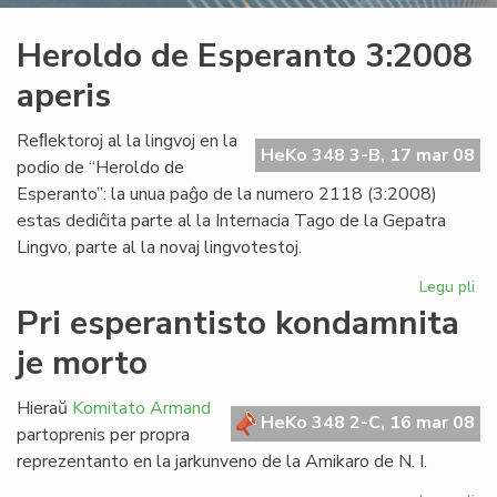
Heroldo de Esperanto 3:2008
aperis
Reﬂektoroj al la lingvoj en la
HeKo 348 3-B, 17 mar 08
podio de “Heroldo de
Esperanto”: la unua paĝo de la numero 2118 (3:2008)
estas dediĉita parte al la Internacia Tago de la Gepatra
Lingvo, parte al la novaj lingvotestoj.
Legu pli
pri
He
Pri esperantisto kondamnita
de
je morto
Es
3:
ape
Hieraŭ
Komitato Armand
HeKo 348 2-C, 16 mar 08
partoprenis per propra
reprezentanto en la jarkunveno de la Amikaro de N. I.