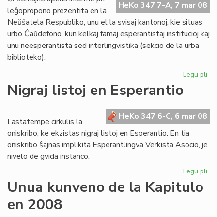
HeKo 347 7-A, 7 mar 08
Ta
leĝopropono prezentita en la
Neŭŝatela Respubliko, unu el la svisaj kantonoj, kie situas
urbo Ĉaŭdefono, kun kelkaj famaj esperantistaj institucioj kaj
unu neesperantista sed interlingvistika (sekcio de la urba
biblioteko).
Legu pli
pri
Bl
Nigraj listoj en Esperantio
mi
el
Sv
HeKo 347 6-C, 6 mar 08
Lastatempe cirkulis la
oniskribo, ke ekzistas nigraj listoj en Esperantio. En tia
oniskribo ŝajnas implikita Esperantlingva Verkista Asocio, je
nivelo de gvida instanco.
Legu pli
pri
Nig
Unua kunveno de la Kapitulo
list
en 2008
en
Es