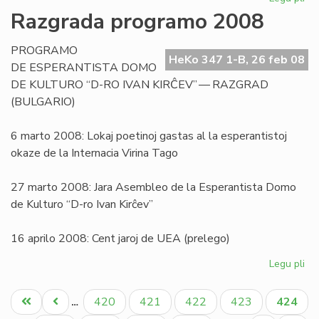
Pri
Razgrada programo 2008
la
sig
PROGRAMO
de
HeKo 347 1-B, 26 feb 08
DE ESPERANTISTA DOMO
la
DE KULTURO “D-RO IVAN KIRĈEV” — RAZGRAD
vor
(BULGARIO)
"bl
6 marto 2008: Lokaj poetinoj gastas al la esperantistoj
okaze de la Internacia Virina Tago
27 marto 2008: Jara Asembleo de la Esperantista Domo
de Kulturo “D-ro Ivan Kirĉev”
16 aprilo 2008: Cent jaroj de UEA (prelego)
Legu pli
pri
Ra
Pagination
pr
Unua
Antaŭa
Paĝo
Paĝo
Paĝo
Paĝo
Aktual
420
421
422
423
424
…
20
paĝo
paĝo
paĝo