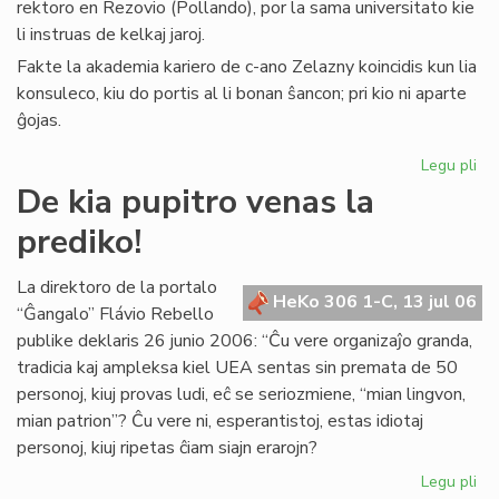
rektoro en Rezovio (Pollando), por la sama universitato kie
li instruas de kelkaj jaroj.
Fakte la akademia kariero de c-ano Zelazny koincidis kun lia
konsuleco, kiu do portis al li bonan ŝancon; pri kio ni aparte
ĝojas.
Legu pli
pri
La
De kia pupitro venas la
Ko
prediko!
far
uni
rek
La direktoro de la portalo
HeKo 306 1-C, 13 jul 06
“Ĝangalo” Flávio Rebello
publike deklaris 26 junio 2006: “Ĉu vere organizaĵo granda,
tradicia kaj ampleksa kiel UEA sentas sin premata de 50
personoj, kiuj provas ludi, eĉ se seriozmiene, “mian lingvon,
mian patrion”? Ĉu vere ni, esperantistoj, estas idiotaj
personoj, kiuj ripetas ĉiam siajn erarojn?
Legu pli
pri