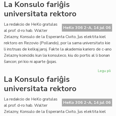
La
La Konsulo fariĝis
Civ
universitata rektoro
ba
en
ko
La redakcio de HeKo gratulas
HeKo 306 2-A, 14 jul 06
pri
al prof. d-ro hab. Walter
ev
Zelazny, Konsulo de la Esperanta Civito, ĵus elektita kiel
rektoro en Rezovio (Pollando), por la sama universitato kie
li instruas de kelkaj jaroj. Fakte la akademia kariero de c-ano
Zelazny koincidis kun lia konsuleco, kiu do portis al li bonan
ŝancon; pri kio ni aparte ĝojas.
Legu pli
pri
La
La Konsulo fariĝis
Ko
universitata rektoro
far
uni
rek
La redakcio de HeKo gratulas
HeKo 306 2-A, 14 jul 06
al prof. d-ro hab. Walter
Zelazny, Konsulo de la Esperanta Civito, ĵus elektita kiel