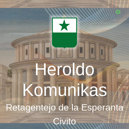
Skip
to
main
content
Heroldo
Komunikas
Retagentejo de la Esperanta
Civito