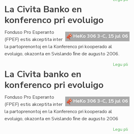
Bul
La Civita Banko en
evi
konferenco pri evoluigo
ak
pri
mi
Fonduso Pro Esperanto
HeKo 306 3-C, 15 jul 06
ma
(FPEF) estis akceptita inter
la partoprenontoj en la Konferenco pri kooperado al
evoluigo, okazonta en Svislando ﬁne de augusto 2006.
Legu pli
pri
La
La Civita banko en
Civ
konferenco pri evoluigo
Ba
en
ko
Fonduso Pro Esperanto
HeKo 306 3-C, 15 jul 06
pri
(FPEF) estis akceptita inter
ev
la partoprenontoj en la Konferenco pri kooperado al
evoluigo, okazonta en Svislando ﬁne de augusto 2006
Legu pli
pri