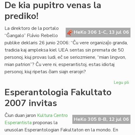
De
De kia pupitro venas la
kia
prediko!
pup
ve
la
La direktoro de la portalo
HeKo 306 1-C, 13 jul 06
pre
“Ĝangalo” Flávio Rebello
publike deklaris 26 junio 2006: “Ĉu vere organizaĵo granda,
tradicia kaj ampleksa kiel UEA sentas sin premata de 50
personoj, kiuj provas ludi, eĉ se seriozmiene, “mian lingvon,
mian patrion”? Ĉu vere ni, esperantistoj, estas idiotaj
personoj, kiuj ripetas ĉiam siajn erarojn?
Legu pli
pri
De
Esperantologia Fakultato
kia
2007 invitas
pup
ve
la
Ĉiun duan jaron
Kultura Centro
HeKo 305 8-B, 12 jul 06
pre
Esperantista
proponas la
unusolan Esperantologian Fakultaton en la mondo. En