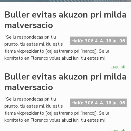
Buller evitas akuzon pri milda
malversacio
“Se iu respondecas pri tiu
HeKo 306 4-A, 16 jul 06
prunto, tiu estas mi, kiu estis
tiama vicprezidanto [kaj estrarano pri ﬁnancoj]. Se la
komitato en Florenco volas akuzi iun, tiu estas mi.
Legu pli
pri
Bul
Buller evitas akuzon pri milda
evi
malversacio
ak
pri
mi
“Se iu respondecas pri tiu
HeKo 306 4-A, 16 jul 06
ma
prunto, tiu estas mi, kiu estis
tiama vicprezidanto [kaj estrarano pri ﬁnancoj]. Se la
komitato en Florenco volas akuzi iun, tiu estas mi.
Legu pli
pri