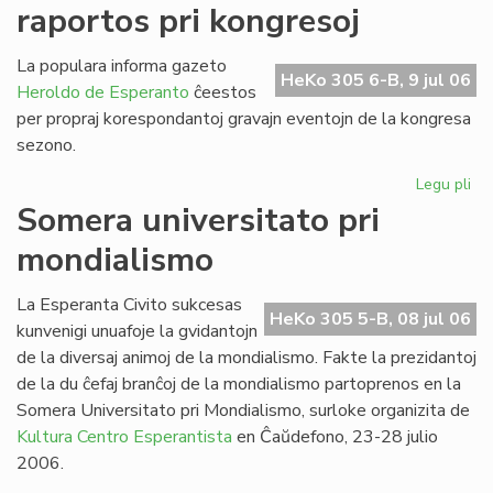
raportos pri kongresoj
de
SU
20
La populara informa gazeto
HeKo 305 6-B, 9 jul 06
Heroldo de Esperanto
ĉeestos
per propraj korespondantoj gravajn eventojn de la kongresa
sezono.
Legu pli
pri
He
Somera universitato pri
de
mondialismo
Es
ra
pri
La Esperanta Civito sukcesas
HeKo 305 5-B, 08 jul 06
ko
kunvenigi unuafoje la gvidantojn
de la diversaj animoj de la mondialismo. Fakte la prezidantoj
de la du ĉefaj branĉoj de la mondialismo partoprenos en la
Somera Universitato pri Mondialismo, surloke organizita de
Kultura Centro Esperantista
en Ĉaŭdefono, 23-28 julio
2006.