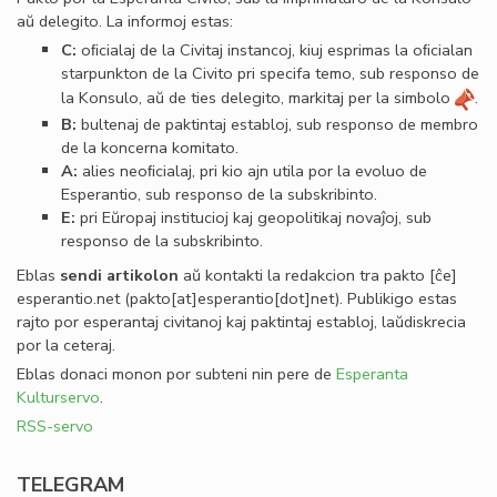
aŭ delegito. La informoj estas:
C:
oﬁcialaj de la Civitaj instancoj, kiuj esprimas la oﬁcialan
starpunkton de la Civito pri specifa temo, sub responso de
la Konsulo, aŭ de ties delegito, markitaj per la simbolo
.
B:
bultenaj de paktintaj establoj, sub responso de membro
de la koncerna komitato.
A:
alies neoﬁcialaj, pri kio ajn utila por la evoluo de
Esperantio, sub responso de la subskribinto.
E:
pri Eŭropaj institucioj kaj geopolitikaj novaĵoj, sub
responso de la subskribinto.
Eblas
sendi
artikolon
aŭ kontakti la redakcion tra
pakto
[ĉe]
esperantio
.
net
(pakto[at]esperantio[dot]net)
. Publikigo estas
rajto por esperantaj civitanoj kaj paktintaj establoj, laŭdiskrecia
por la ceteraj.
Eblas donaci monon por subteni nin pere de
Esperanta
Kulturservo
.
RSS-servo
TELEGRAM