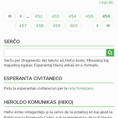
Legu pli
pri
So
Pagination
uni
Unua
Antaŭa
Paĝo
Paĝo
Paĝo
Paĝo
Aktual
452
453
454
455
456
…
pri
paĝo
paĝo
paĝo
mo
Paĝo
Paĝo
Paĝo
Paĝo
Next
Last
457
458
459
460
page
page
SERĈO
Serĉu per (fragmento de) teksto aŭ HeKo-kodo. Minuskloj kaj
majuskloj egalas. Esperantaj literoj ankaŭ en x-formato.
ESPERANTA CIVITANECO
Petu la esperantan civitanecon per la
reta formularo
.
HEROLDO KOMUNIKAS (HEKO)
HeKo estas retagentejo je la servo de la establoj en kaj apud la
Pakto por la Esperanta Civito, sub la imprimaturo de la Konsulo