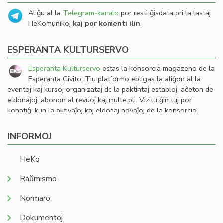
Aliĝu al la
Telegram-kanalo
por resti ĝisdata pri la lastaj
HeKomunikoj
kaj por komenti ilin
.
ESPERANTA KULTURSERVO
Esperanta Kulturservo
estas la konsorcia magazeno de la
Esperanta Civito. Tiu platformo ebligas la aliĝon al la
eventoj kaj kursoj organizataj de la paktintaj establoj, aĉeton de
eldonaĵoj, abonon al revuoj kaj multe pli. Vizitu ĝin tuj por
konatiĝi kun la aktivaĵoj kaj eldonaj novaĵoj de la konsorcio.
INFORMOJ
HeKo
Raŭmismo
Normaro
Dokumentoj