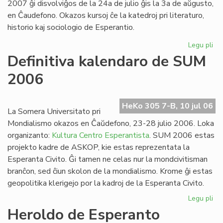
2007 ĝi disvolviĝos de la 24a de julio ĝis la 3a de aŭgusto,
en Ĉaudefono. Okazos kursoj ĉe la katedroj pri literaturo,
historio kaj sociologio de Esperantio.
Legu pli
pri
Es
Definitiva kalendaro de SUM
Fak
2006
20
inv
HeKo 305 7-B, 10 jul 06
La Somera Universitato pri
Mondialismo okazos en Ĉaŭdefono, 23-28 julio 2006. Loka
organizanto:
Kultura Centro Esperantista
. SUM 2006 estas
projekto kadre de ASKOP, kie estas reprezentata la
Esperanta Civito. Ĝi tamen ne celas nur la mondcivitisman
branĉon, sed ĉiun skolon de la mondialismo. Krome ĝi estas
geopolitika klerigejo por la kadroj de la Esperanta Civito.
Legu pli
pri
Def
Heroldo de Esperanto
ka