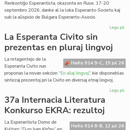
Renkontiĝo Esperantista, okazonta en Ruse, 17-20
septembro 2026, danke al la loka Esperanto-Societo kaj
sub la aŭspicio de Bulgara Esperanto-Asocio.
Legu pli
pri
Ev
La Esperanta Civito sin
ap
prezentas en pluraj lingvoj
kaj
pri
la
La retagentejo de la
HeKo 914 9-C, 15 jul 26
Da
Esperanta Civito nun
en
proponas la novan sekcion “
En aliaj lingvoj
”, kie disponeblas
Bul
sintezaj prezentoj pri la Civito en diversaj etnaj lingvoj.
Legu pli
pri
La
37a Internacia Literatura
Es
Konkurso EKRA: rezultoj
Civ
sin
pr
La Esperantista Domo de
HeKo 914 8-B, 12 jul 26
en
Kulturo “D-ro Ivan Kirĉev” en