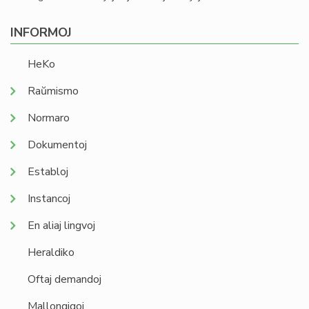
INFORMOJ
HeKo
Raŭmismo
Normaro
Dokumentoj
Establoj
Instancoj
En aliaj lingvoj
Heraldiko
Oftaj demandoj
Mallongigoj