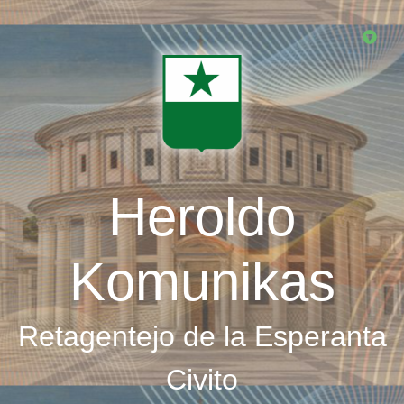
Skip
to
main
content
Heroldo
Komunikas
Retagentejo de la Esperanta
Civito