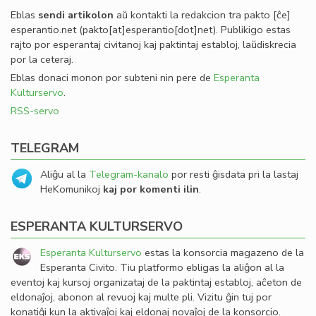
Eblas
sendi
artikolon
aŭ kontakti la redakcion tra
pakto
[ĉe]
esperantio
.
net
(pakto[at]esperantio[dot]net)
. Publikigo estas
rajto por esperantaj civitanoj kaj paktintaj establoj, laŭdiskrecia
por la ceteraj.
Eblas donaci monon por subteni nin pere de
Esperanta
Kulturservo
.
RSS-servo
TELEGRAM
Aliĝu al la
Telegram-kanalo
por resti ĝisdata pri la lastaj
HeKomunikoj
kaj por komenti ilin
.
ESPERANTA KULTURSERVO
Esperanta Kulturservo
estas la konsorcia magazeno de la
Esperanta Civito. Tiu platformo ebligas la aliĝon al la
eventoj kaj kursoj organizataj de la paktintaj establoj, aĉeton de
eldonaĵoj, abonon al revuoj kaj multe pli. Vizitu ĝin tuj por
konatiĝi kun la aktivaĵoj kaj eldonaj novaĵoj de la konsorcio.