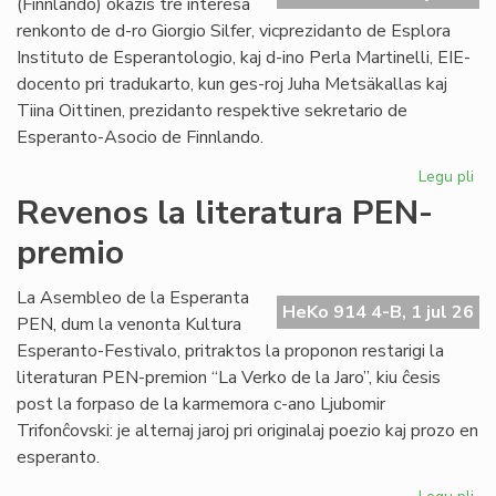
(Finnlando) okazis tre interesa
renkonto de d-ro Giorgio Silfer, vicprezidanto de Esplora
Instituto de Esperantologio, kaj d-ino Perla Martinelli, EIE-
docento pri tradukarto, kun ges-roj Juha Metsäkallas kaj
Tiina Oittinen, prezidanto respektive sekretario de
Esperanto-Asocio de Finnlando.
Legu pli
pri
Re
Revenos la literatura PEN-
de
premio
la
EIE
vic
La Asembleo de la Esperanta
HeKo 914 4-B, 1 jul 26
ku
PEN, dum la venonta Kultura
EA
Esperanto-Festivalo, pritraktos la proponon restarigi la
gvi
literaturan PEN-premion “La Verko de la Jaro”, kiu ĉesis
post la forpaso de la karmemora c-ano Ljubomir
Trifonĉovski: je alternaj jaroj pri originalaj poezio kaj prozo en
esperanto.