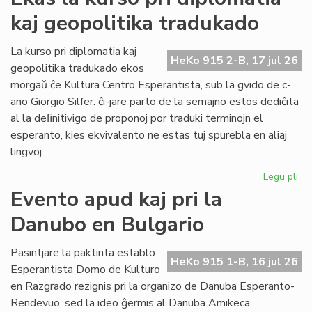
ka
kaj geopolitika tradukado
IJK
ris
for
La kurso pri diplomatia kaj
HeKo 915 2-B, 17 jul 26
def
geopolitika tradukado ekos
morgaŭ ĉe Kultura Centro Esperantista, sub la gvido de c-
ano Giorgio Silfer: ĉi-jare parto de la semajno estos dediĉita
al la deﬁnitivigo de proponoj por traduki terminojn el
esperanto, kies ekvivalento ne estas tuj spurebla en aliaj
lingvoj.
Legu pli
pri
Ek
Evento apud kaj pri la
la
Danubo en Bulgario
ku
pri
dip
Pasintjare la paktinta establo
HeKo 915 1-B, 16 jul 26
kaj
Esperantista Domo de Kulturo
geo
en Razgrado rezignis pri la organizo de Danuba Esperanto-
tr
Rendevuo, sed la ideo ĝermis al Danuba Amikeca