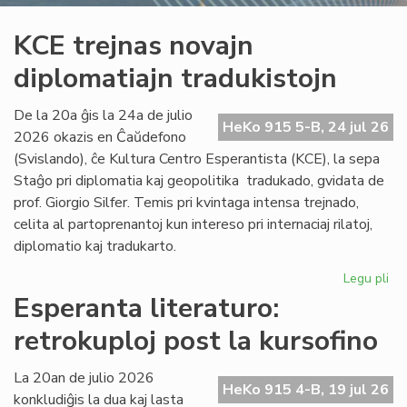
KCE trejnas novajn
diplomatiajn tradukistojn
De la 20a ĝis la 24a de julio
HeKo 915 5-B, 24 jul 26
2026 okazis en Ĉaŭdefono
(Svislando), ĉe Kultura Centro Esperantista (KCE), la sepa
Staĝo pri diplomatia kaj geopolitika tradukado, gvidata de
prof. Giorgio Silfer. Temis pri kvintaga intensa trejnado,
celita al partoprenantoj kun intereso pri internaciaj rilatoj,
diplomatio kaj tradukarto.
Legu pli
pri
KC
Esperanta literaturo:
tre
retrokuploj post la kursofino
no
dip
tra
La 20an de julio 2026
HeKo 915 4-B, 19 jul 26
konkludiĝis la dua kaj lasta