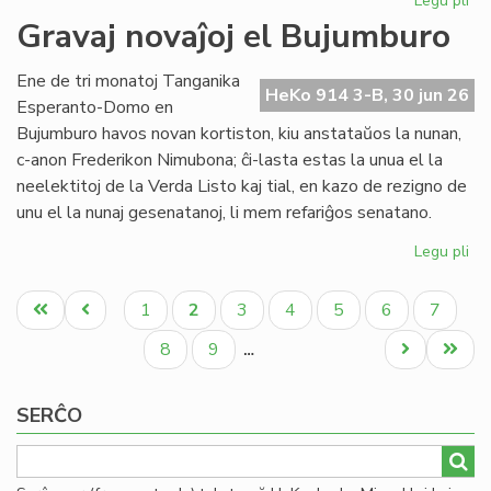
Legu pli
pri
Re
Gravaj novaĵoj el Bujumburo
la
lit
Ene de tri monatoj Tanganika
PE
HeKo 914 3-B, 30 jun 26
Esperanto-Domo en
pr
Bujumburo havos novan kortiston, kiu anstataŭos la nunan,
c-anon Frederikon Nimubona; ĉi-lasta estas la unua el la
neelektitoj de la Verda Listo kaj tial, en kazo de rezigno de
unu el la nunaj gesenatanoj, li mem refariĝos senatano.
Legu pli
pri
Gr
Pagination
nov
Unua
Antaŭa
Paĝo
Aktuala
Paĝo
Paĝo
Paĝo
Paĝo
Paĝo
1
2
3
4
5
6
7
el
paĝo
paĝo
paĝo
Bu
Paĝo
Paĝo
Next
Last
8
9
…
page
page
SERĈO