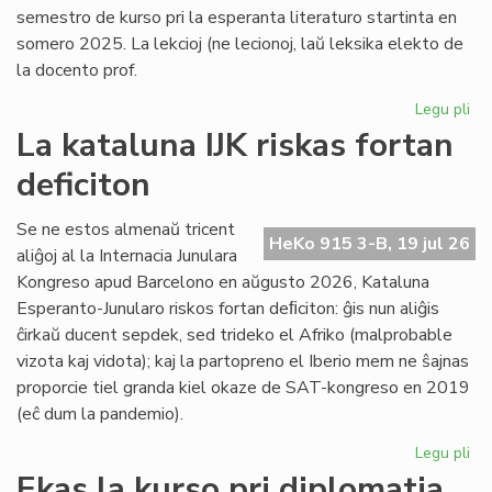
semestro de kurso pri la esperanta literaturo startinta en
somero 2025. La lekcioj (ne lecionoj, laŭ leksika elekto de
la docento prof.
Legu pli
pri
Es
La kataluna IJK riskas fortan
lit
deficiton
ret
po
la
Se ne estos almenaŭ tricent
HeKo 915 3-B, 19 jul 26
kur
aliĝoj al la Internacia Junulara
Kongreso apud Barcelono en aŭgusto 2026, Kataluna
Esperanto-Junularo riskos fortan deﬁciton: ĝis nun aliĝis
ĉirkaŭ ducent sepdek, sed trideko el Afriko (malprobable
vizota kaj vidota); kaj la partopreno el Iberio mem ne ŝajnas
proporcie tiel granda kiel okaze de SAT-kongreso en 2019
(eĉ dum la pandemio).
Legu pli
pri
La
Ekas la kurso pri diplomatia