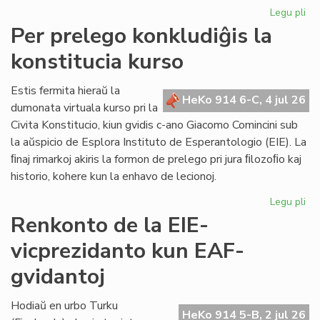
Legu pli
pri
KC
Per prelego konkludiĝis la
tr
konstitucia kurso
int
ril
al
Estis fermita hieraŭ la
HeKo 914 6-C, 4 jul 26
la
dumonata virtuala kurso pri la
Kap
Civita Konstitucio, kiun gvidis c-ano Giacomo Comincini sub
la aŭspicio de Esplora Instituto de Esperantologio (EIE). La
ﬁnaj rimarkoj akiris la formon de prelego pri jura ﬁlozoﬁo kaj
historio, kohere kun la enhavo de lecionoj.
Legu pli
pri
Pe
Renkonto de la EIE-
pr
vicprezidanto kun EAF-
kon
la
gvidantoj
kon
ku
Hodiaŭ en urbo Turku
HeKo 914 5-B, 2 jul 26