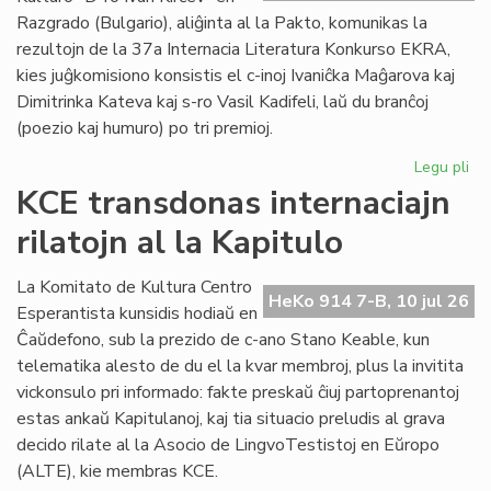
plu
Razgrado (Bulgario), aliĝinta al la Pakto, komunikas la
lin
rezultojn de la 37a Internacia Literatura Konkurso EKRA,
kies juĝkomisiono konsistis el c-inoj Ivaniĉka Maĝarova kaj
Dimitrinka Kateva kaj s-ro Vasil Kadifeli, laŭ du branĉoj
(poezio kaj humuro) po tri premioj.
Legu pli
pri
37
KCE transdonas internaciajn
Int
rilatojn al la Kapitulo
Lit
Ko
EK
La Komitato de Kultura Centro
HeKo 914 7-B, 10 jul 26
rez
Esperantista kunsidis hodiaŭ en
Ĉaŭdefono, sub la prezido de c-ano Stano Keable, kun
telematika alesto de du el la kvar membroj, plus la invitita
vickonsulo pri informado: fakte preskaŭ ĉiuj partoprenantoj
estas ankaŭ Kapitulanoj, kaj tia situacio preludis al grava
decido rilate al la Asocio de LingvoTestistoj en Eŭropo
(ALTE), kie membras KCE.