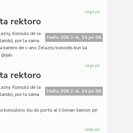
pri
evoluigo
Legu pli
pri
La
ta rektoro
Civita
banko
lazny, Konsulo de la
en
HeKo 306 2-A, 14 jul 06
llando), por la sama
konferenco
ia kariero de c-ano Zelazny koincidis kun lia
pri
 ĝojas.
evoluigo
Legu pli
pri
La
ta rektoro
Konsulo
fariĝis
lazny, Konsulo de la
universitata
HeKo 306 2-A, 14 jul 06
llando), por la sama
rektoro
 konsuleco, kiu do portis al li bonan ŝancon; pri
Legu pli
pri