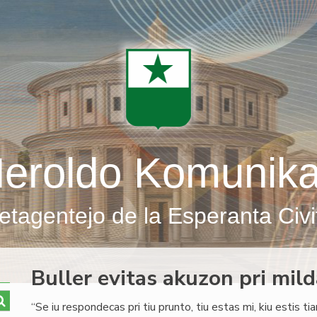
eroldo Komunik
etagentejo de la Esperanta Civi
Buller evitas akuzon pri mil
“Se iu respondecas pri tiu prunto, tiu estas mi, kiu estis ti