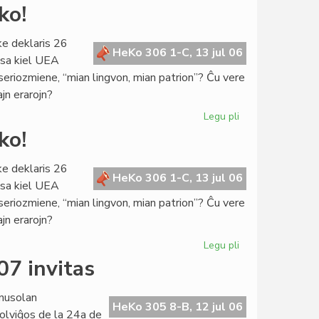
La
ko!
Konsulo
fariĝis
ke deklaris 26
universitata
HeKo 306 1-C, 13 jul 06
ksa kiel UEA
rektoro
 seriozmiene, “mian lingvon, mian patrion”? Ĉu vere
ajn erarojn?
Legu pli
pri
De
ko!
kia
pupitro
ke deklaris 26
venas
HeKo 306 1-C, 13 jul 06
ksa kiel UEA
la
 seriozmiene, “mian lingvon, mian patrion”? Ĉu vere
prediko!
ajn erarojn?
Legu pli
pri
De
07 invitas
kia
pupitro
nusolan
venas
HeKo 305 8-B, 12 jul 06
olviĝos de la 24a de