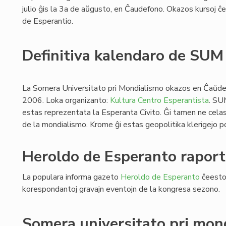
julio ĝis la 3a de aŭgusto, en Ĉaudefono. Okazos kursoj ĉe l
de Esperantio.
Definitiva kalendaro de SU
La Somera Universitato pri Mondialismo okazos en Ĉaŭdef
2006. Loka organizanto:
Kultura Centro Esperantista
. SU
estas reprezentata la Esperanta Civito. Ĝi tamen ne celas
de la mondialismo. Krome ĝi estas geopolitika klerigejo po
Heroldo de Esperanto raport
La populara informa gazeto
Heroldo de Esperanto
ĉeestos
korespondantoj gravajn eventojn de la kongresa sezono.
Somera universitato pri mon