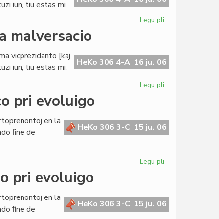
zi iun, tiu estas mi.
Legu pli
pri
Buller
da malversacio
evitas
akuzon
ama vicprezidanto [kaj
pri
HeKo 306 4-A, 16 jul 06
zi iun, tiu estas mi.
milda
malversacio
Legu pli
pri
Buller
o pri evoluigo
evitas
akuzon
rtoprenontoj en la
pri
HeKo 306 3-C, 15 jul 06
ndo ﬁne de
milda
malversacio
Legu pli
pri
La
o pri evoluigo
Civita
Banko
rtoprenontoj en la
en
HeKo 306 3-C, 15 jul 06
ndo ﬁne de
konferenco