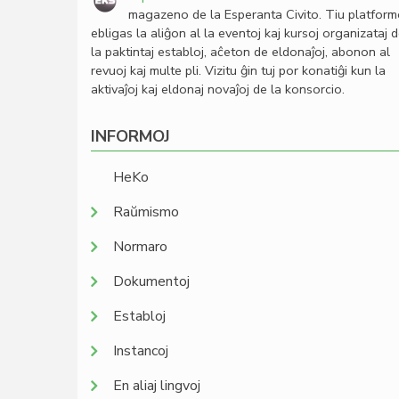
magazeno de la Esperanta Civito. Tiu platfor
ebligas la aliĝon al la eventoj kaj kursoj organizataj 
la paktintaj establoj, aĉeton de eldonaĵoj, abonon al
revuoj kaj multe pli. Vizitu ĝin tuj por konatiĝi kun la
aktivaĵoj kaj eldonaj novaĵoj de la konsorcio.
INFORMOJ
HeKo
Raŭmismo
Normaro
Dokumentoj
Establoj
Instancoj
En aliaj lingvoj