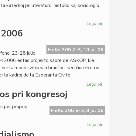
la
a katedroj pri literaturo, historio kaj sociologio
prediko!
Legu pli
pri
Esperantologia
M 2006
Fakultato
2007
invitas
HeKo 305 7-B, 10 jul 06
ono, 23-28 julio
M 2006 estas projekto kadre de ASKOP, kie
 nur la mondcivitisman branĉon, sed ĉiun skolon
r la kadroj de la Esperanta Civito.
Legu pli
pri
Definitiva
os pri kongresoj
kalendaro
de
 per propraj
SUM
HeKo 305 6-B, 9 jul 06
2006
Legu pli
pri
Heroldo
dialismo