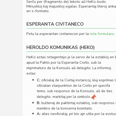
Serĉu per (fragmento de) teksto aŭ HeKo-kodo.
Minuskloj kaj majuskloj egalas. Esperantaj literoj ank
en x-formato.
ESPERANTA CIVITANECO
Petu la esperantan civitanecon per la
reta formularo
.
HEROLDO KOMUNIKAS (HEKO)
HeKo estas retagentejo je la servo de la establoj en 
apud la Pakto por la Esperanta Civito, sub la
imprimaturo de la Konsulo aŭ delegito. La informoj
estas:
C:
oﬁcialaj de la Civitaj instancoj, kiuj esprimas 
oﬁcialan starpunkton de la Civito pri specifa
temo, sub responso de la Konsulo, aŭ de ties
delegito, markitaj per la simbolo
.
B:
bultenaj de paktintaj establoj, sub responso
membro de la koncerna komitato.
A:
alies neoﬁcialaj, pri kio ajn utila por la evolu