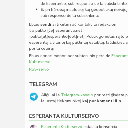
de Esperantio, sub responso de la subskribinto.
E:
pri Eŭropaj institucioj kaj geopolitikaj novaĵoj
sub responso de la subskribinto.
Eblas
sendi
artikolon
aŭ kontakti la redakcion
tra
pakto
[ĉe]
esperantio
.
net
(pakto[at]esperantio[dot]net)
. Publikigo estas rajto 
esperantaj civitanoj kaj paktintaj establoj, laŭdiskrecia
por la ceteraj.
Eblas donaci monon por subteni nin pere de
Esperant
Kulturservo
.
RSS-servo
TELEGRAM
Aliĝu al la
Telegram-kanalo
por resti ĝisdata p
la lastaj HeKomunikoj
kaj por komenti ilin
.
ESPERANTA KULTURSERVO
Esperanta Kulturservo
estas la konsorcia