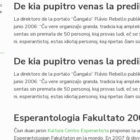
De kia pupitro venas la predi
mo
de
La direktoro de la portalo “Ĝangalo” Flávio Rebello publi
junio 2006: “Ĉu vere organizaĵo granda, tradicia kaj ample
sentas sin premata de 50 personoj, kiuj provas ludi, eĉ se
ni, esperantistoj, estas idiotaj personoj, kiuj ripetas ĉiam si
De kia pupitro venas la predi
La direktoro de la portalo “Ĝangalo” Flávio Rebello publi
junio 2006: “Ĉu vere organizaĵo granda, tradicia kaj ample
sentas sin premata de 50 personoj, kiuj provas ludi, eĉ se
ni, esperantistoj, estas idiotaj personoj, kiuj ripetas ĉiam si
Esperantologia Fakultato 20
Ĉiun duan jaron
Kultura Centro Esperantista
proponas la u
Esperantologian Fakultaton en la mondo. En 2007 ĝi disv