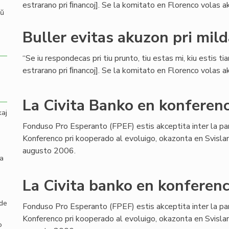
estrarano pri ﬁnancoj]. Se la komitato en Florenco volas aku
aŭ
Buller evitas akuzon pri mil
“Se iu respondecas pri tiu prunto, tiu estas mi, kiu estis ti
estrarano pri ﬁnancoj]. Se la komitato en Florenco volas aku
La Civita Banko en konferenc
kaj
Fonduso Pro Esperanto (FPEF) estis akceptita inter la pa
Konferenco pri kooperado al evoluigo, okazonta en Svisla
augusto 2006.
la
La Civita banko en konferenc
 de
Fonduso Pro Esperanto (FPEF) estis akceptita inter la pa
Konferenco pri kooperado al evoluigo, okazonta en Svisla
o