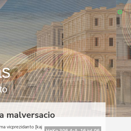
as
to
da malversacio
ama vicprezidanto [kaj
HeKo 306 4-A, 16 jul 06