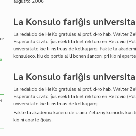
augusto 2006
,
La Konsulo fariĝis universita
La redakcio de HeKo gratulas al prof. d-ro hab. Walter Ze
por
Esperanta Civito, ĵus elektita kiel rektoro en Rezovio (Po
universitato kie li instruas de kelkaj jaroj. Fakte la akadem
konsuleco, kiu do portis al li bonan ŝancon; pri kio ni aparte
a
La Konsulo fariĝis universita
La redakcio de HeKo gratulas al prof. d-ro hab. Walter Ze
Esperanta Civito, ĵus elektita kiel rektoro en Rezovio (Po
ri
universitato kie li instruas de kelkaj jaroj.
Fakte la akademia kariero de c-ano Zelazny koincidis kun lia
kio ni aparte ĝojas.