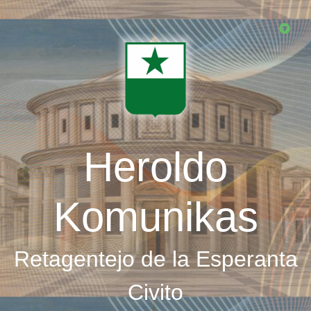
Skip
to
main
content
Heroldo
Komunikas
Retagentejo de la Esperanta
Civito