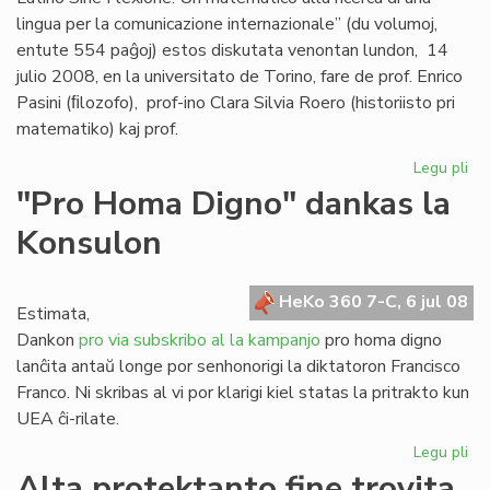
lingua per la comunicazione internazionale” (du volumoj,
entute 554 paĝoj) estos diskutata venontan lundon, 14
julio 2008, en la universitato de Torino, fare de prof. Enrico
Pasini (ﬁlozofo), prof-ino Clara Silvia Roero (historiisto pri
matematiko) kaj prof.
Legu pli
pri
Se
"Pro Homa Digno" dankas la
Giu
Konsulon
Gag
es
do
HeKo 360 7-C, 6 jul 08
Estimata,
Dankon
pro via subskribo al la kampanjo
pro homa digno
lanĉita antaŭ longe por senhonorigi la diktatoron Francisco
Franco. Ni skribas al vi por klarigi kiel statas la pritrakto kun
UEA ĉi-rilate.
Legu pli
pri
"P
Alta protektanto fine trovita