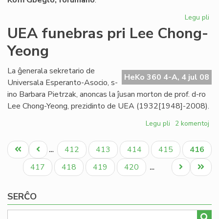
Koﬃ Gbeglo, forumano
:
Legu pli
pri
La
UEA funebras pri Lee Chong-
On
Yeong
int
nia
pa
La ĝenerala sekretario de
HeKo 360 4-A, 4 jul 08
Universala Esperanto-Asocio, s-
ino Barbara Pietrzak, anoncas la ĵusan morton de prof. d-ro
Lee Chong-Yeong, prezidinto de UEA (1932[1948]-2008).
Legu pli
pri
2 komentoj
UEA
Pagination
funebras
Unua
Antaŭa
Paĝo
Paĝo
Paĝo
Paĝo
Aktual
412
413
414
415
416
…
pri
paĝo
paĝo
paĝo
Lee
Paĝo
Paĝo
Paĝo
Paĝo
Next
Last
417
418
419
420
…
Chong-
page
page
Yeong
SERĈO