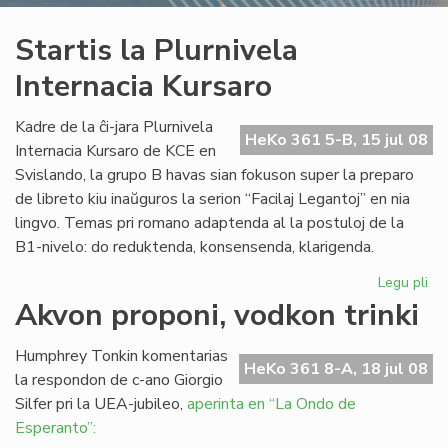
Startis la Plurnivela
Internacia Kursaro
Kadre de la ĉi-jara Plurnivela
HeKo 361 5-B, 15 jul 08
Internacia Kursaro de KCE en
Svislando, la grupo B havas sian fokuson super la preparo
de libreto kiu inaŭguros la serion “Facilaj Legantoj” en nia
lingvo. Temas pri romano adaptenda al la postuloj de la
B1-nivelo: do reduktenda, konsensenda, klarigenda.
Legu pli
pri
Sta
Akvon proponi, vodkon trinki
la
Plu
Humphrey Tonkin komentarias
Int
HeKo 361 8-A, 18 jul 08
la respondon de c-ano Giorgio
Ku
Silfer pri la UEA-jubileo,
aperinta en “La Ondo de
Esperanto”: