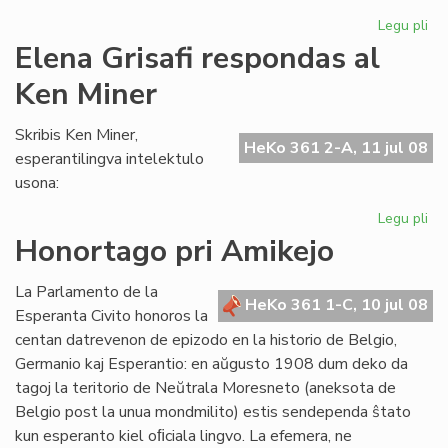
Legu pli
pri
"L
Elena Grisafi respondas al
de
Ken Miner
ne
ko
de
Skribis Ken Miner,
HeKo 361 2-A, 11 jul 08
esperantilingva intelektulo
usona:
Legu pli
pri
El
Honortago pri Amikejo
Gri
re
La Parlamento de la
al
HeKo 361 1-C, 10 jul 08
Esperanta Civito honoros la
Ke
centan datrevenon de epizodo en la historio de Belgio,
Mi
Germanio kaj Esperantio: en aŭgusto 1908 dum deko da
tagoj la teritorio de Neŭtrala Moresneto (aneksota de
Belgio post la unua mondmilito) estis sendependa ŝtato
kun esperanto kiel oﬁciala lingvo. La efemera, ne