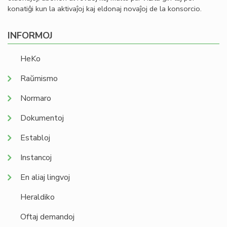
konatiĝi kun la aktivaĵoj kaj eldonaj novaĵoj de la konsorcio.
INFORMOJ
HeKo
Raŭmismo
Normaro
Dokumentoj
Establoj
Instancoj
En aliaj lingvoj
Heraldiko
Oftaj demandoj