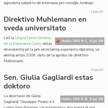
agnoskita subjekto de internacia juro nomiĝis Amikejo.
Legu pli
pri
Ho
Direktivo Muhlemann en
pri
sveda universitato
Am
Laŭ la
LingvoTesta Sistemo
HeKo 360 9-C, 9 jul 08
de la Esperanta Civito
, eblas
ekvivalentoj pri la jam ekzistantaj esperanto-diplomoj, se
akiritaj antaŭ 2006, dato de la aprobo de direktivo
Muhlemann.
Legu pli
pri
Dir
Sen. Giulia Gagliardi estas
Mu
doktoro
en
sv
uni
La disertacio de Giulia
HeKo 360 8-B, 9 jul 08
Gagliardi “Giuseppe Peano e il
Latino Sine Flexione. Un matematico alla ricerca di una