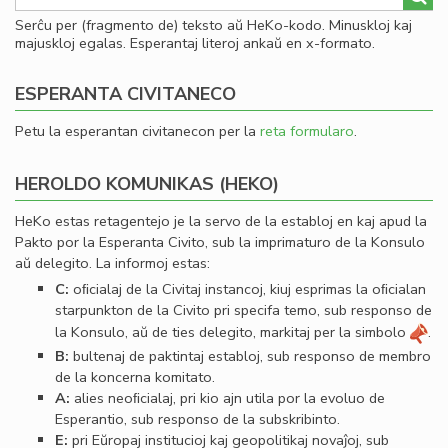
Serĉu per (fragmento de) teksto aŭ HeKo-kodo. Minuskloj kaj
majuskloj egalas. Esperantaj literoj ankaŭ en x-formato.
ESPERANTA CIVITANECO
Petu la esperantan civitanecon per la
reta formularo
.
HEROLDO KOMUNIKAS (HEKO)
HeKo estas retagentejo je la servo de la establoj en kaj apud la
Pakto por la Esperanta Civito, sub la imprimaturo de la Konsulo
aŭ delegito. La informoj estas:
C:
oﬁcialaj de la Civitaj instancoj, kiuj esprimas la oﬁcialan
starpunkton de la Civito pri specifa temo, sub responso de
la Konsulo, aŭ de ties delegito, markitaj per la simbolo
.
B:
bultenaj de paktintaj establoj, sub responso de membro
de la koncerna komitato.
A:
alies neoﬁcialaj, pri kio ajn utila por la evoluo de
Esperantio, sub responso de la subskribinto.
E:
pri Eŭropaj institucioj kaj geopolitikaj novaĵoj, sub