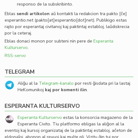
responso de la subskribinto.
Eblas
sendi
artikolon
aŭ kontakti la redakcion tra
pakto
[ĉe]
esperantio
.
net
(pakto[at]esperantio[dot]net)
. Publikigo estas
rajto por esperantaj civitanoj kaj paktintaj establoj, laŭdiskrecia
por la ceteraj.
Eblas donaci monon por subteni nin pere de
Esperanta
Kulturservo
.
RSS-servo
TELEGRAM
Aliĝu al la
Telegram-kanalo
por resti ĝisdata pri la lastaj
HeKomunikoj
kaj por komenti ilin
.
ESPERANTA KULTURSERVO
Esperanta Kulturservo
estas la konsorcia magazeno de la
Esperanta Civito. Tiu platformo ebligas la aliĝon al la
eventoj kaj kursoj organizataj de la paktintaj establoj, aĉeton de
eldonaĵoj, abonon al revuoj kaj multe pli. Vizitu ĝin tuj por