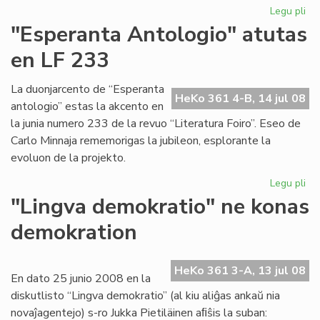
Legu pli
pri
Ak
"Esperanta Antologio" atutas
pro
en LF 233
vo
tri
La duonjarcento de “Esperanta
HeKo 361 4-B, 14 jul 08
antologio” estas la akcento en
la junia numero 233 de la revuo “Literatura Foiro”. Eseo de
Carlo Minnaja rememorigas la jubileon, esplorante la
evoluon de la projekto.
Legu pli
pri
"E
"Lingva demokratio" ne konas
An
demokration
at
en
LF
HeKo 361 3-A, 13 jul 08
23
En dato 25 junio 2008 en la
diskutlisto “Lingva demokratio” (al kiu aliĝas ankaŭ nia
novaĵagentejo) s-ro Jukka Pietiläinen aﬁŝis la suban: