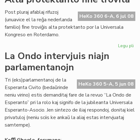
Ho
Di
Post pluraj afablaj rifuzoj
da
HeKo 360 6-A, 6 jul 08
(unuavice el la reĝa nederlanda
la
familio) ﬁne troviĝis alta protektanto por la Universala
Ko
Kongreso en Roterdamo.
Legu pli
pri
Al
La Ondo intervjuis niajn
pr
parlamentanojn
fin
tro
Tri (eks)parlamentanoj de la
HeKo 360 5-A, 5 jun 08
Esperanta Civito (bedaŭrinde
neniu virino) estis demanditaj fare de la revuo “La Ondo de
Esperanto” pri la rolo kaj signifo de la jubileanta Universala
Esperanto-Asocio. Jen sintezo de iliaj respondoj, donitaj kiel
privatuloj (neniu sciis ke ankaŭ la aliaj estas intervjuataj
samtempe).