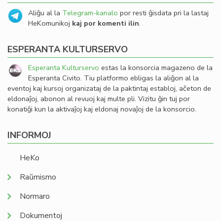
Aliĝu al la
Telegram-kanalo
por resti ĝisdata pri la lastaj
HeKomunikoj
kaj por komenti ilin
.
ESPERANTA KULTURSERVO
Esperanta Kulturservo
estas la konsorcia magazeno de la
Esperanta Civito. Tiu platformo ebligas la aliĝon al la
eventoj kaj kursoj organizataj de la paktintaj establoj, aĉeton de
eldonaĵoj, abonon al revuoj kaj multe pli. Vizitu ĝin tuj por
konatiĝi kun la aktivaĵoj kaj eldonaj novaĵoj de la konsorcio.
INFORMOJ
HeKo
Raŭmismo
Normaro
Dokumentoj