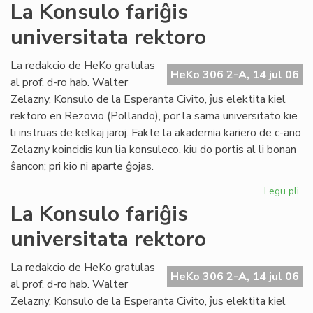
La
La Konsulo fariĝis
Civ
universitata rektoro
ba
en
ko
La redakcio de HeKo gratulas
HeKo 306 2-A, 14 jul 06
pri
al prof. d-ro hab. Walter
ev
Zelazny, Konsulo de la Esperanta Civito, ĵus elektita kiel
rektoro en Rezovio (Pollando), por la sama universitato kie
li instruas de kelkaj jaroj. Fakte la akademia kariero de c-ano
Zelazny koincidis kun lia konsuleco, kiu do portis al li bonan
ŝancon; pri kio ni aparte ĝojas.
Legu pli
pri
La
La Konsulo fariĝis
Ko
universitata rektoro
far
uni
rek
La redakcio de HeKo gratulas
HeKo 306 2-A, 14 jul 06
al prof. d-ro hab. Walter
Zelazny, Konsulo de la Esperanta Civito, ĵus elektita kiel