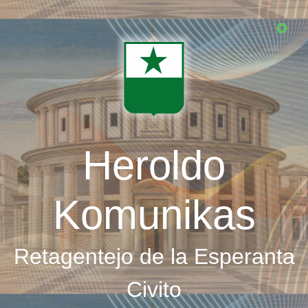
Skip
to
main
content
Heroldo
Komunikas
Retagentejo de la Esperanta
Civito