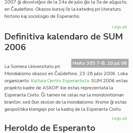
2007 ĝi disvolviĝos de la 24a de julio ĝis la 3a de aŭgusto,
en Ĉaudefono. Okazos kursoj ĉe la katedroj pri literaturo,
historio kaj sociologio de Esperantio.
Legu pli
pri
Es
Definitiva kalendaro de SUM
Fak
2006
20
inv
HeKo 305 7-B, 10 jul 06
La Somera Universitato pri
Mondialismo okazos en Ĉaŭdefono, 23-28 julio 2006. Loka
organizanto:
Kultura Centro Esperantista
. SUM 2006 estas
projekto kadre de ASKOP, kie estas reprezentata la
Esperanta Civito. Ĝi tamen ne celas nur la mondcivitisman
branĉon, sed ĉiun skolon de la mondialismo. Krome ĝi estas
geopolitika klerigejo por la kadroj de la Esperanta Civito.
Legu pli
pri
Def
Heroldo de Esperanto
ka