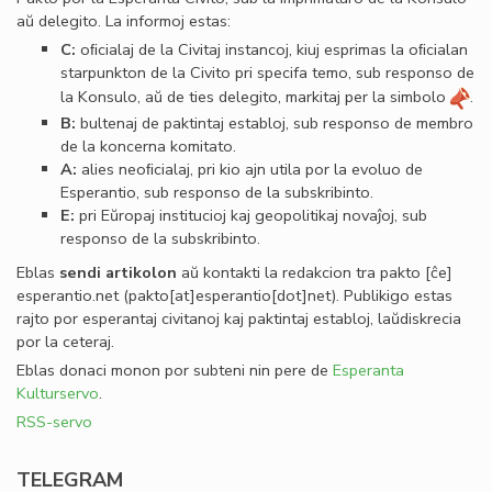
aŭ delegito. La informoj estas:
C:
oﬁcialaj de la Civitaj instancoj, kiuj esprimas la oﬁcialan
starpunkton de la Civito pri specifa temo, sub responso de
la Konsulo, aŭ de ties delegito, markitaj per la simbolo
.
B:
bultenaj de paktintaj establoj, sub responso de membro
de la koncerna komitato.
A:
alies neoﬁcialaj, pri kio ajn utila por la evoluo de
Esperantio, sub responso de la subskribinto.
E:
pri Eŭropaj institucioj kaj geopolitikaj novaĵoj, sub
responso de la subskribinto.
Eblas
sendi
artikolon
aŭ kontakti la redakcion tra
pakto
[ĉe]
esperantio
.
net
(pakto[at]esperantio[dot]net)
. Publikigo estas
rajto por esperantaj civitanoj kaj paktintaj establoj, laŭdiskrecia
por la ceteraj.
Eblas donaci monon por subteni nin pere de
Esperanta
Kulturservo
.
RSS-servo
TELEGRAM