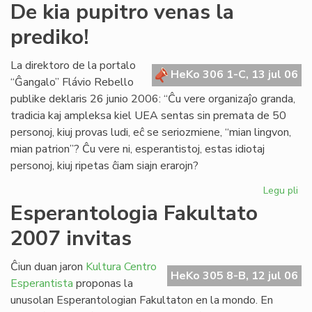
De
De kia pupitro venas la
kia
prediko!
pup
ve
la
La direktoro de la portalo
HeKo 306 1-C, 13 jul 06
pre
“Ĝangalo” Flávio Rebello
publike deklaris 26 junio 2006: “Ĉu vere organizaĵo granda,
tradicia kaj ampleksa kiel UEA sentas sin premata de 50
personoj, kiuj provas ludi, eĉ se seriozmiene, “mian lingvon,
mian patrion”? Ĉu vere ni, esperantistoj, estas idiotaj
personoj, kiuj ripetas ĉiam siajn erarojn?
Legu pli
pri
De
Esperantologia Fakultato
kia
2007 invitas
pup
ve
la
Ĉiun duan jaron
Kultura Centro
HeKo 305 8-B, 12 jul 06
pre
Esperantista
proponas la
unusolan Esperantologian Fakultaton en la mondo. En