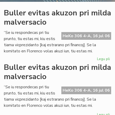
Buller evitas akuzon pri milda
malversacio
“Se iu respondecas pri tiu
HeKo 306 4-A, 16 jul 06
prunto, tiu estas mi, kiu estis
tiama vicprezidanto [kaj estrarano pri ﬁnancoj]. Se la
komitato en Florenco volas akuzi iun, tiu estas mi.
Legu pli
pri
Bul
Buller evitas akuzon pri milda
evi
malversacio
ak
pri
mi
“Se iu respondecas pri tiu
HeKo 306 4-A, 16 jul 06
ma
prunto, tiu estas mi, kiu estis
tiama vicprezidanto [kaj estrarano pri ﬁnancoj]. Se la
komitato en Florenco volas akuzi iun, tiu estas mi.
Legu pli
pri