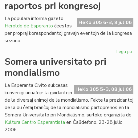
raportos pri kongresoj
de
SU
20
La populara informa gazeto
HeKo 305 6-B, 9 jul 06
Heroldo de Esperanto
ĉeestos
per propraj korespondantoj gravajn eventojn de la kongresa
sezono.
Legu pli
pri
He
Somera universitato pri
de
mondialismo
Es
ra
pri
La Esperanta Civito sukcesas
HeKo 305 5-B, 08 jul 06
ko
kunvenigi unuafoje la gvidantojn
de la diversaj animoj de la mondialismo. Fakte la prezidantoj
de la du ĉefaj branĉoj de la mondialismo partoprenos en la
Somera Universitato pri Mondialismo, surloke organizita de
Kultura Centro Esperantista
en Ĉaŭdefono, 23-28 julio
2006.