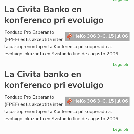
Bul
La Civita Banko en
evi
konferenco pri evoluigo
ak
pri
mi
Fonduso Pro Esperanto
HeKo 306 3-C, 15 jul 06
ma
(FPEF) estis akceptita inter
la partoprenontoj en la Konferenco pri kooperado al
evoluigo, okazonta en Svislando ﬁne de augusto 2006.
Legu pli
pri
La
La Civita banko en
Civ
konferenco pri evoluigo
Ba
en
ko
Fonduso Pro Esperanto
HeKo 306 3-C, 15 jul 06
pri
(FPEF) estis akceptita inter
ev
la partoprenontoj en la Konferenco pri kooperado al
evoluigo, okazonta en Svislando ﬁne de augusto 2006
Legu pli
pri