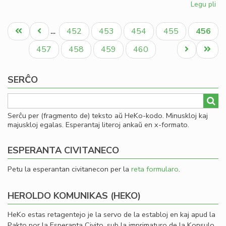
Legu pli
pri
So
Pagination
uni
Unua
Antaŭa
Paĝo
Paĝo
Paĝo
Paĝo
Aktual
452
453
454
455
456
…
pri
paĝo
paĝo
paĝo
mo
Paĝo
Paĝo
Paĝo
Paĝo
Next
Last
457
458
459
460
page
page
SERĈO
Serĉu per (fragmento de) teksto aŭ HeKo-kodo. Minuskloj kaj
majuskloj egalas. Esperantaj literoj ankaŭ en x-formato.
ESPERANTA CIVITANECO
Petu la esperantan civitanecon per la
reta formularo
.
HEROLDO KOMUNIKAS (HEKO)
HeKo estas retagentejo je la servo de la establoj en kaj apud la
Pakto por la Esperanta Civito, sub la imprimaturo de la Konsulo