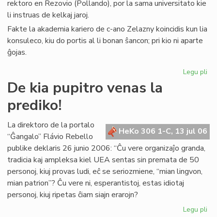
rektoro en Rezovio (Pollando), por la sama universitato kie
li instruas de kelkaj jaroj.
Fakte la akademia kariero de c-ano Zelazny koincidis kun lia
konsuleco, kiu do portis al li bonan ŝancon; pri kio ni aparte
ĝojas.
Legu pli
pri
La
De kia pupitro venas la
Ko
prediko!
far
uni
rek
La direktoro de la portalo
HeKo 306 1-C, 13 jul 06
“Ĝangalo” Flávio Rebello
publike deklaris 26 junio 2006: “Ĉu vere organizaĵo granda,
tradicia kaj ampleksa kiel UEA sentas sin premata de 50
personoj, kiuj provas ludi, eĉ se seriozmiene, “mian lingvon,
mian patrion”? Ĉu vere ni, esperantistoj, estas idiotaj
personoj, kiuj ripetas ĉiam siajn erarojn?
Legu pli
pri