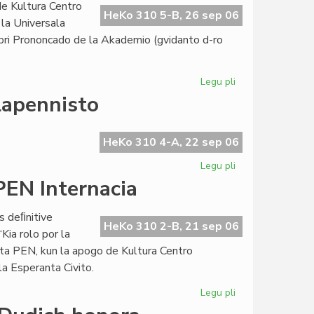
e Kultura Centro
la
HeKo 310 5-B, 26 sep 06
 la Universala
Esperanto-
 pri Prononcado de la Akademio (gvidanto d-ro
Biblioteko
Legu pli
pri
La
lapennisto
Kultura
Semajnfino
de
HeKo 310 4-A, 22 sep 06
KCE
Legu pli
pri
ankaŭ
Pri
PEN Internacia
pri
Ivo
alfabetoj
Lapenna
s deﬁnitive
kaj
HeKo 310 2-B, 21 sep 06
Kia rolo por la
hungara
nta PEN, kun la apogo de Kultura Centro
lapennisto
la Esperanta Civito.
Legu pli
pri
Eŭropa