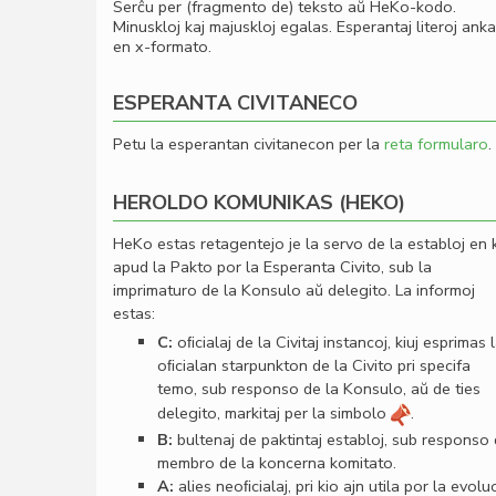
Serĉu per (fragmento de) teksto aŭ HeKo-kodo.
Minuskloj kaj majuskloj egalas. Esperantaj literoj ank
en x-formato.
ESPERANTA CIVITANECO
Petu la esperantan civitanecon per la
reta formularo
.
HEROLDO KOMUNIKAS (HEKO)
HeKo estas retagentejo je la servo de la establoj en 
apud la Pakto por la Esperanta Civito, sub la
imprimaturo de la Konsulo aŭ delegito. La informoj
estas:
C:
oﬁcialaj de la Civitaj instancoj, kiuj esprimas 
oﬁcialan starpunkton de la Civito pri specifa
temo, sub responso de la Konsulo, aŭ de ties
delegito, markitaj per la simbolo
.
B:
bultenaj de paktintaj establoj, sub responso
membro de la koncerna komitato.
A:
alies neoﬁcialaj, pri kio ajn utila por la evolu