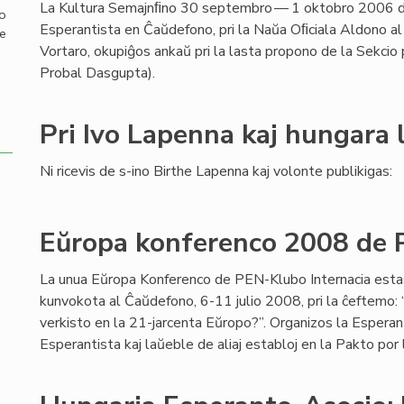
La Kultura Semajnﬁno 30 septembro — 1 oktobro 2006 d
mo
Esperantista en Ĉaŭdefono, pri la Naŭa Oﬁciala Aldono al
de
Vortaro, okupiĝos ankaŭ pri la lasta propono de la Sekcio
Probal Dasgupta).
Pri Ivo Lapenna kaj hungara 
Ni ricevis de s-ino Birthe Lapenna kaj volonte publikigas:
Eŭropa konferenco 2008 de 
La unua Eŭropa Konferenco de PEN-Klubo Internacia esta
kunvokota al Ĉaŭdefono, 6-11 julio 2008, pri la ĉeftemo: “
verkisto en la 21-jarcenta Eŭropo?”. Organizos la Espera
Esperantista kaj laŭeble de aliaj establoj en la Pakto por 