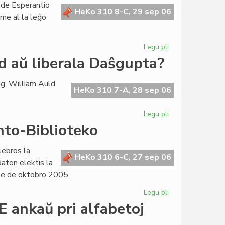
 de Esperantio
de
HeKo 310 8-C, 29 sep 06
rme al la leĝo
la
Esperanta
Civito
Legu pli
pri
La
d aŭ liberala Daŝgupta?
Lingva
Komitato
g. William Auld,
pretas
HeKo 310 7-A, 28 sep 06
por
ofici
Legu pli
pri
Ortografie:
nto-Biblioteko
konservativa
Auld
lebros la
aŭ
HeKo 310 6-C, 27 sep 06
aton elektis la
liberala
ze de oktobro 2005.
Daŝgupta?
Legu pli
pri
Internacia
 ankaŭ pri alfabetoj
Tago
de