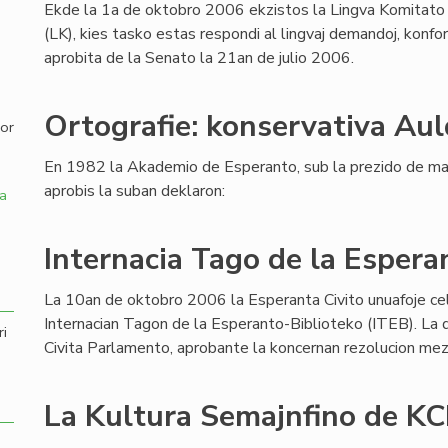
Ekde la 1a de oktobro 2006 ekzistos la Lingva Komitato
(LK), kies tasko estas respondi al lingvaj demandoj, konfo
,
aprobita de la Senato la 21an de julio 2006.
Ortografie: konservativa Aul
por
En 1982 la Akademio de Esperanto, sub la prezido de ma
aprobis la suban deklaron:
a
Internacia Tago de la Espera
La 10an de oktobro 2006 la Esperanta Civito unuafoje ce
Internacian Tagon de la Esperanto-Biblioteko (ITEB). La d
ri
Civita Parlamento, aprobante la koncernan rezolucion me
La Kultura Semajnfino de KCE