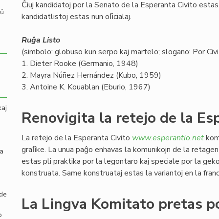
Ĉiuj kandidatoj por la Senato de la Esperanta Civito estas v
aŭ
kandidatlistoj estas nun oﬁcialaj.
Ruĝa Listo
(simbolo: globuso kun serpo kaj martelo; slogano: Por Civit
1. Dieter Rooke (Germanio, 1948)
2. Mayra Núñez Hernández (Kubo, 1959)
3. Antoine K. Kouablan (Eburio, 1967)
kaj
Renovigita la retejo de la Es
La retejo de la Esperanta Civito
www.esperantio.net
komp
graﬁke. La unua paĝo enhavas la komunikojn de la retagen
la
estas pli praktika por la legontaro kaj speciale por la gek
konstruata. Same konstruataj estas la variantoj en la franc
 de
La Lingva Komitato pretas po
o