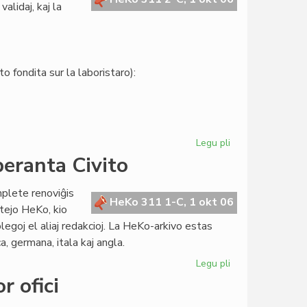
alidaj, kaj la
o fondita sur la laboristaro):
Legu pli
pri
Senato:
peranta Civito
la
kandidatlistoj
lete renoviĝis
estas
HeKo 311 1-C, 1 okt 06
tejo HeKo, kio
definitivaj
olegoj el aliaj redakcioj. La HeKo-arkivo estas
a, germana, itala kaj angla.
Legu pli
pri
Renovigita
r ofici
la
retejo