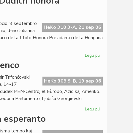
 Dudich honora
konferenco
2008
de
PEN
ocio, 9 septembro
HeKo 310 3-A, 21 sep 06
Internacia
, d-ino Julianna
aco de la titolo Honora Prezidanto de la Hungaria
Legu pli
pri
Hungaria
renco
Esperanto-
Asocio:
r Trifonĉovski,
Dudich
HeKo 309 9-B, 19 sep 06
), 14-17
honora
dudek PEN-Centroj el Eŭropo, Azio kaj Ameriko.
prezidanto
akedona Parlamento, Ljubiŝa Georgievski.
Legu pli
pri
Nia
en esperanto
literaturo
en
inisma tempo kaj