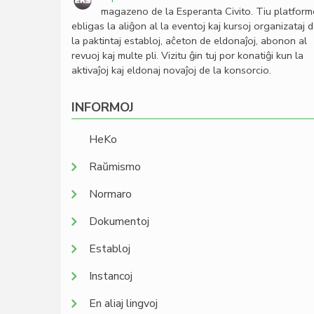
magazeno de la Esperanta Civito. Tiu platfor
ebligas la aliĝon al la eventoj kaj kursoj organizataj 
la paktintaj establoj, aĉeton de eldonaĵoj, abonon al
revuoj kaj multe pli. Vizitu ĝin tuj por konatiĝi kun la
aktivaĵoj kaj eldonaj novaĵoj de la konsorcio.
INFORMOJ
HeKo
Raŭmismo
Normaro
Dokumentoj
Establoj
Instancoj
En aliaj lingvoj