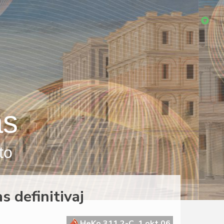
as
to
s definitivaj
HeKo 311 2-C, 1 okt 06