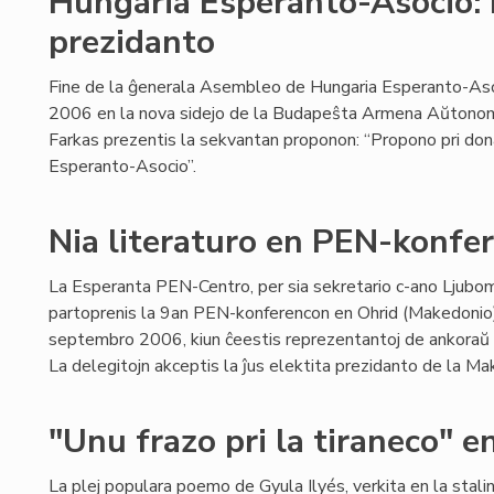
Hungaria Esperanto-Asocio:
prezidanto
Fine de la ĝenerala Asembleo de Hungaria Esperanto-As
2006 en la nova sidejo de la Budapeŝta Armena Aŭtonomio
Farkas prezentis la sekvantan proponon: “Propono pri don
Esperanto-Asocio”.
Nia literaturo en PEN-konfe
La Esperanta PEN-Centro, per sia sekretario c-ano Ljubomi
partoprenis la 9an PEN-konferencon en Ohrid (Makedonio
septembro 2006, kiun ĉeestis reprezentantoj de ankoraŭ 
La delegitojn akceptis la ĵus elektita prezidanto de la M
"Unu frazo pri la tiraneco" 
La plej populara poemo de Gyula Ilyés, verkita en la stal