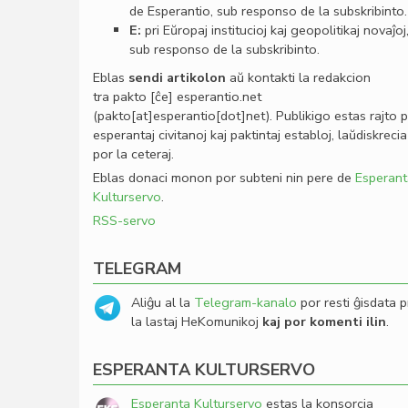
de Esperantio, sub responso de la subskribinto.
E:
pri Eŭropaj institucioj kaj geopolitikaj novaĵoj
sub responso de la subskribinto.
Eblas
sendi
artikolon
aŭ kontakti la redakcion
tra
pakto
[ĉe]
esperantio
.
net
(pakto[at]esperantio[dot]net)
. Publikigo estas rajto 
esperantaj civitanoj kaj paktintaj establoj, laŭdiskrecia
por la ceteraj.
Eblas donaci monon por subteni nin pere de
Esperant
Kulturservo
.
RSS-servo
TELEGRAM
Aliĝu al la
Telegram-kanalo
por resti ĝisdata p
la lastaj HeKomunikoj
kaj por komenti ilin
.
ESPERANTA KULTURSERVO
Esperanta Kulturservo
estas la konsorcia