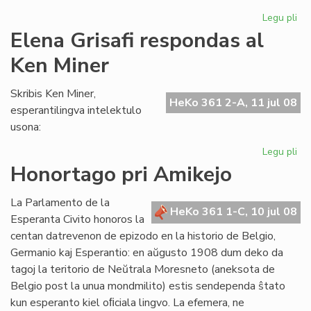
Legu pli
pri
"L
Elena Grisafi respondas al
de
Ken Miner
ne
ko
de
Skribis Ken Miner,
HeKo 361 2-A, 11 jul 08
esperantilingva intelektulo
usona:
Legu pli
pri
El
Honortago pri Amikejo
Gri
re
La Parlamento de la
al
HeKo 361 1-C, 10 jul 08
Esperanta Civito honoros la
Ke
centan datrevenon de epizodo en la historio de Belgio,
Mi
Germanio kaj Esperantio: en aŭgusto 1908 dum deko da
tagoj la teritorio de Neŭtrala Moresneto (aneksota de
Belgio post la unua mondmilito) estis sendependa ŝtato
kun esperanto kiel oﬁciala lingvo. La efemera, ne