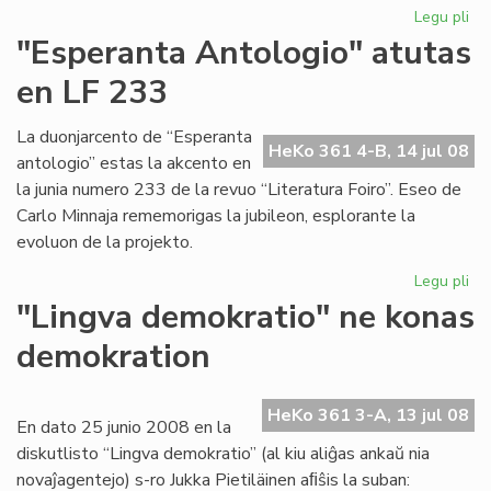
Legu pli
pri
Ak
"Esperanta Antologio" atutas
pro
en LF 233
vo
tri
La duonjarcento de “Esperanta
HeKo 361 4-B, 14 jul 08
antologio” estas la akcento en
la junia numero 233 de la revuo “Literatura Foiro”. Eseo de
Carlo Minnaja rememorigas la jubileon, esplorante la
evoluon de la projekto.
Legu pli
pri
"E
"Lingva demokratio" ne konas
An
demokration
at
en
LF
HeKo 361 3-A, 13 jul 08
23
En dato 25 junio 2008 en la
diskutlisto “Lingva demokratio” (al kiu aliĝas ankaŭ nia
novaĵagentejo) s-ro Jukka Pietiläinen aﬁŝis la suban: