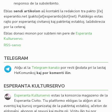
responso de la subskribinto.
Eblas
sendi
artikolon
aŭ kontakti la redakcion tra
pakto
[ĉe]
esperantio
.
net
(pakto[at]esperantio[dot]net)
. Publikigo estas
rajto por esperantaj civitanoj kaj paktintaj establoj, laŭdiskrecia
por la ceteraj.
Eblas donaci monon por subteni nin pere de
Esperanta
Kulturservo
.
RSS-servo
TELEGRAM
Aliĝu al la
Telegram-kanalo
por resti ĝisdata pri la lastaj
HeKomunikoj
kaj por komenti ilin
.
ESPERANTA KULTURSERVO
Esperanta Kulturservo
estas la konsorcia magazeno de la
Esperanta Civito. Tiu platformo ebligas la aliĝon al la
eventoj kaj kursoj organizataj de la paktintaj establoj, aĉeton de
eldonaĵoj, abonon al revuoj kaj multe pli. Vizitu ĝin tuj por