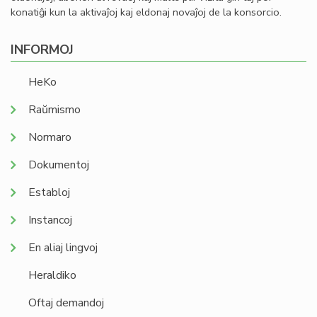
konatiĝi kun la aktivaĵoj kaj eldonaj novaĵoj de la konsorcio.
INFORMOJ
HeKo
Raŭmismo
Normaro
Dokumentoj
Establoj
Instancoj
En aliaj lingvoj
Heraldiko
Oftaj demandoj