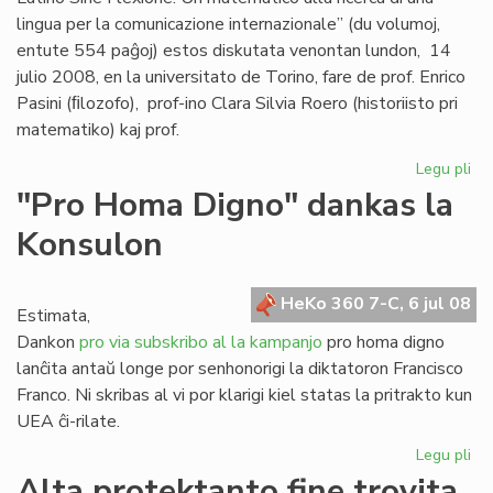
lingua per la comunicazione internazionale” (du volumoj,
entute 554 paĝoj) estos diskutata venontan lundon, 14
julio 2008, en la universitato de Torino, fare de prof. Enrico
Pasini (ﬁlozofo), prof-ino Clara Silvia Roero (historiisto pri
matematiko) kaj prof.
Legu pli
pri
Se
"Pro Homa Digno" dankas la
Giu
Konsulon
Gag
es
do
HeKo 360 7-C, 6 jul 08
Estimata,
Dankon
pro via subskribo al la kampanjo
pro homa digno
lanĉita antaŭ longe por senhonorigi la diktatoron Francisco
Franco. Ni skribas al vi por klarigi kiel statas la pritrakto kun
UEA ĉi-rilate.
Legu pli
pri
"P
Alta protektanto fine trovita