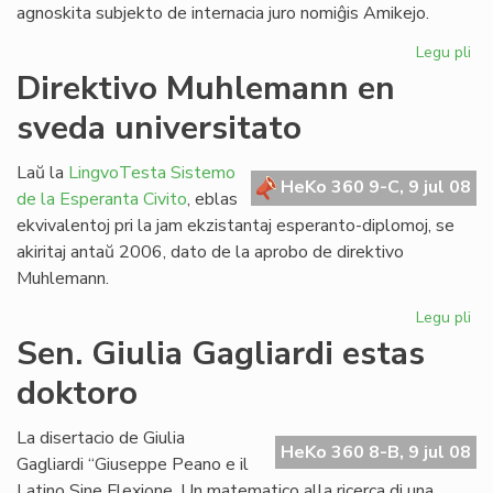
agnoskita subjekto de internacia juro nomiĝis Amikejo.
Legu pli
pri
Ho
Direktivo Muhlemann en
pri
sveda universitato
Am
Laŭ la
LingvoTesta Sistemo
HeKo 360 9-C, 9 jul 08
de la Esperanta Civito
, eblas
ekvivalentoj pri la jam ekzistantaj esperanto-diplomoj, se
akiritaj antaŭ 2006, dato de la aprobo de direktivo
Muhlemann.
Legu pli
pri
Dir
Sen. Giulia Gagliardi estas
Mu
doktoro
en
sv
uni
La disertacio de Giulia
HeKo 360 8-B, 9 jul 08
Gagliardi “Giuseppe Peano e il
Latino Sine Flexione. Un matematico alla ricerca di una