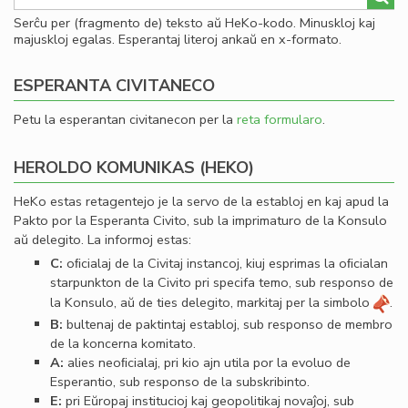
Serĉu per (fragmento de) teksto aŭ HeKo-kodo. Minuskloj kaj
majuskloj egalas. Esperantaj literoj ankaŭ en x-formato.
ESPERANTA CIVITANECO
Petu la esperantan civitanecon per la
reta formularo
.
HEROLDO KOMUNIKAS (HEKO)
HeKo estas retagentejo je la servo de la establoj en kaj apud la
Pakto por la Esperanta Civito, sub la imprimaturo de la Konsulo
aŭ delegito. La informoj estas:
C:
oﬁcialaj de la Civitaj instancoj, kiuj esprimas la oﬁcialan
starpunkton de la Civito pri specifa temo, sub responso de
la Konsulo, aŭ de ties delegito, markitaj per la simbolo
.
B:
bultenaj de paktintaj establoj, sub responso de membro
de la koncerna komitato.
A:
alies neoﬁcialaj, pri kio ajn utila por la evoluo de
Esperantio, sub responso de la subskribinto.
E:
pri Eŭropaj institucioj kaj geopolitikaj novaĵoj, sub