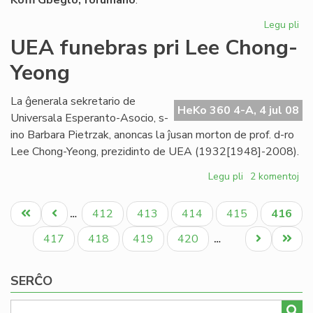
Koﬃ Gbeglo, forumano
:
Legu pli
pri
La
UEA funebras pri Lee Chong-
On
Yeong
int
nia
pa
La ĝenerala sekretario de
HeKo 360 4-A, 4 jul 08
Universala Esperanto-Asocio, s-
ino Barbara Pietrzak, anoncas la ĵusan morton de prof. d-ro
Lee Chong-Yeong, prezidinto de UEA (1932[1948]-2008).
Legu pli
pri
2 komentoj
UEA
Pagination
funebras
Unua
Antaŭa
Paĝo
Paĝo
Paĝo
Paĝo
Aktual
412
413
414
415
416
…
pri
paĝo
paĝo
paĝo
Lee
Paĝo
Paĝo
Paĝo
Paĝo
Next
Last
417
418
419
420
…
Chong-
page
page
Yeong
SERĈO