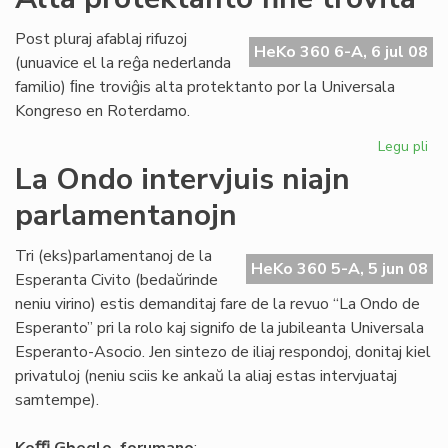
Ho
Di
Post pluraj afablaj rifuzoj
da
HeKo 360 6-A, 6 jul 08
(unuavice el la reĝa nederlanda
la
familio) ﬁne troviĝis alta protektanto por la Universala
Ko
Kongreso en Roterdamo.
Legu pli
pri
Al
La Ondo intervjuis niajn
pr
parlamentanojn
fin
tro
Tri (eks)parlamentanoj de la
HeKo 360 5-A, 5 jun 08
Esperanta Civito (bedaŭrinde
neniu virino) estis demanditaj fare de la revuo “La Ondo de
Esperanto” pri la rolo kaj signifo de la jubileanta Universala
Esperanto-Asocio. Jen sintezo de iliaj respondoj, donitaj kiel
privatuloj (neniu sciis ke ankaŭ la aliaj estas intervjuataj
samtempe).