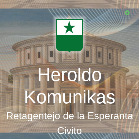
Skip
to
main
content
Heroldo
Komunikas
Retagentejo de la Esperanta
Civito