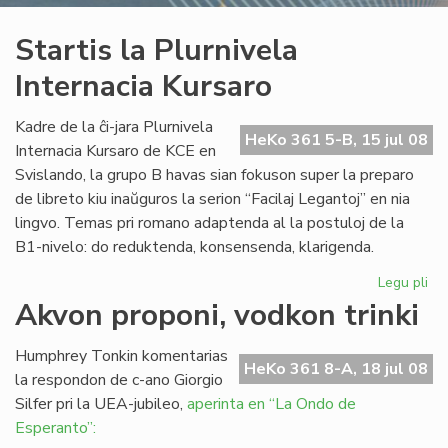
Startis la Plurnivela
Internacia Kursaro
Kadre de la ĉi-jara Plurnivela
HeKo 361 5-B, 15 jul 08
Internacia Kursaro de KCE en
Svislando, la grupo B havas sian fokuson super la preparo
de libreto kiu inaŭguros la serion “Facilaj Legantoj” en nia
lingvo. Temas pri romano adaptenda al la postuloj de la
B1-nivelo: do reduktenda, konsensenda, klarigenda.
Legu pli
pri
Sta
Akvon proponi, vodkon trinki
la
Plu
Humphrey Tonkin komentarias
Int
HeKo 361 8-A, 18 jul 08
la respondon de c-ano Giorgio
Ku
Silfer pri la UEA-jubileo,
aperinta en “La Ondo de
Esperanto”: