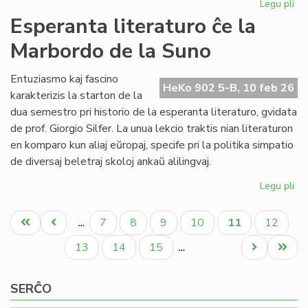
Legu pli
pri
NA
Esperanta literaturo ĉe la
en
Marbordo de la Suno
la
ke
de
Entuziasmo kaj fascino
HeKo 902 5-B, 10 feb 26
la
karakterizis la starton de la
IY
dua semestro pri historio de la esperanta literaturo, gvidata
ku
de prof. Giorgio Silfer. La unua lekcio traktis nian literaturon
en komparo kun aliaj eŭropaj, specife pri la politika simpatio
de diversaj beletraj skoloj ankaŭ alilingvaj.
Legu pli
pri
Es
Pagination
lit
Unua
Antaŭa
Paĝo
Paĝo
Paĝo
Paĝo
Aktuala
Paĝo
7
8
9
10
11
12
…
ĉe
paĝo
paĝo
paĝo
la
Paĝo
Paĝo
Paĝo
Next
Last
13
14
15
…
Ma
page
page
de
SERĈO
la
Su