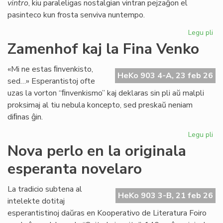
vintro
, kiu paraleligas nostalgian vintran pejzaĝon el
pasinteco kun frosta senviva nuntempo.
Legu pli
pri
Lit
Zamenhof kaj la Fina Venko
Foi
34
«Mi ne estas ﬁnvenkisto,
fru
HeKo 903 4-A, 23 feb 26
sed…» Esperantistoj ofte
ĉe
uzas la vorton “ﬁnvenkismo” kaj deklaras sin pli aŭ malpli
la
proksimaj al tiu nebula koncepto, sed preskaŭ neniam
pr
diﬁnas ĝin.
Legu pli
pri
Za
Nova perlo en la originala
kaj
esperanta novelaro
la
Fin
Ve
La tradicio subtena al
HeKo 903 3-B, 21 feb 26
intelekte dotitaj
esperantistinoj daŭras en Kooperativo de Literatura Foiro