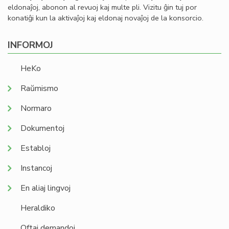
eldonaĵoj, abonon al revuoj kaj multe pli. Vizitu ĝin tuj por
konatiĝi kun la aktivaĵoj kaj eldonaj novaĵoj de la konsorcio.
INFORMOJ
HeKo
Raŭmismo
Normaro
Dokumentoj
Establoj
Instancoj
En aliaj lingvoj
Heraldiko
Oftaj demandoj