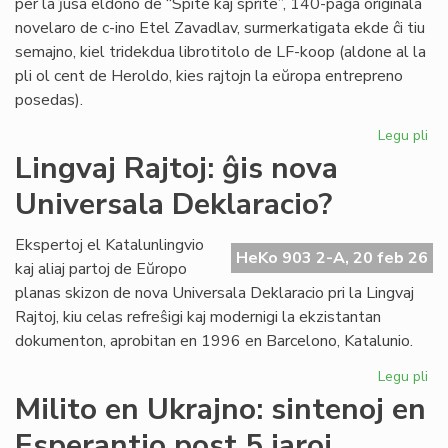
per la ĵusa eldono de “Spite kaj sprite”, 140-paĝa originala
novelaro de c-ino Etel Zavadlav, surmerkatigata ekde ĉi tiu
semajno, kiel tridekdua librotitolo de LF-koop (aldone al la
pli ol cent de Heroldo, kies rajtojn la eŭropa entrepreno
posedas).
Legu pli
pri
No
Lingvaj Rajtoj: ĝis nova
per
Universala Deklaracio?
en
la
ori
Ekspertoj el Katalunlingvio
HeKo 903 2-A, 20 feb 26
es
kaj aliaj partoj de Eŭropo
no
planas skizon de nova Universala Deklaracio pri la Lingvaj
Rajtoj, kiu celas refreŝigi kaj modernigi la ekzistantan
dokumenton, aprobitan en 1996 en Barcelono, Katalunio.
Legu pli
pri
Lin
Milito en Ukrajno: sintenoj en
Raj
Esperantio post 5 jaroj
ĝis