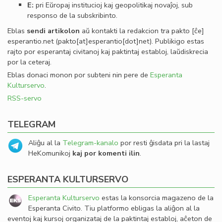
E:
pri Eŭropaj institucioj kaj geopolitikaj novaĵoj, sub
responso de la subskribinto.
Eblas
sendi
artikolon
aŭ kontakti la redakcion tra
pakto
[ĉe]
esperantio
.
net
(pakto[at]esperantio[dot]net)
. Publikigo estas
rajto por esperantaj civitanoj kaj paktintaj establoj, laŭdiskrecia
por la ceteraj.
Eblas donaci monon por subteni nin pere de
Esperanta
Kulturservo
.
RSS-servo
TELEGRAM
Aliĝu al la
Telegram-kanalo
por resti ĝisdata pri la lastaj
HeKomunikoj
kaj por komenti ilin
.
ESPERANTA KULTURSERVO
Esperanta Kulturservo
estas la konsorcia magazeno de la
Esperanta Civito. Tiu platformo ebligas la aliĝon al la
eventoj kaj kursoj organizataj de la paktintaj establoj, aĉeton de