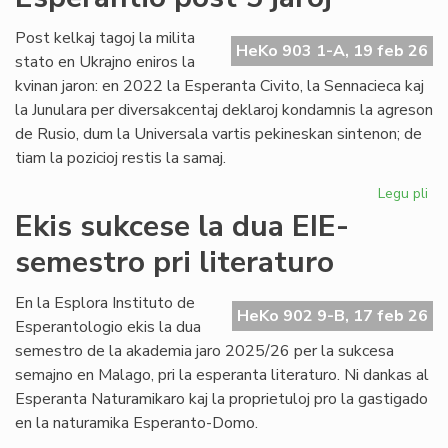
no
Un
Post kelkaj tagoj la milita
HeKo 903 1-A, 19 feb 26
De
stato en Ukrajno eniros la
kvinan jaron: en 2022 la Esperanta Civito, la Sennacieca kaj
la Junulara per diversakcentaj deklaroj kondamnis la agreson
de Rusio, dum la Universala vartis pekineskan sintenon; de
tiam la pozicioj restis la samaj.
Legu pli
pri
Mil
Ekis sukcese la dua EIE-
en
semestro pri literaturo
Ukr
sin
en
En la Esplora Instituto de
HeKo 902 9-B, 17 feb 26
Es
Esperantologio ekis la dua
po
semestro de la akademia jaro 2025/26 per la sukcesa
5
semajno en Malago, pri la esperanta literaturo. Ni dankas al
jar
Esperanta Naturamikaro kaj la proprietuloj pro la gastigado
en la naturamika Esperanto-Domo.