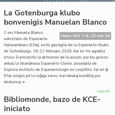
La Gotenburga klubo
bonvenigis Manuelan Blanco
C-ino Manuela Blanco,
HeKo 903 7-B, 25 feb 26
sekretario de Esperanta
Naturamikaro (ENa), estis gastigita de la Esperanto-Klubo
de Gotenburgo, 18-21 februaro 2026, kie en tre agrabla
etoso ŝi prezentis la aktivecon de la asocio, por kiu gravos
ankaŭ la Skandinava Esperanto-Domo, posedata de
Esplora Instituto de Esperantologio en Lesjöfors, ĉar en ĝi
ENa zorgos pri la loĝiga servo, kun idealaj kondiĉoj por
ekskursoj, e
Legu pli
pri
La
Bibliomonde, bazo de KCE-
Go
iniciato
kl
bo