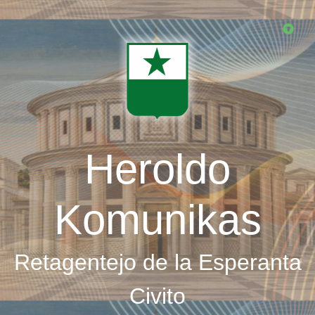
Skip
to
main
content
Heroldo
Komunikas
Retagentejo de la Esperanta
Civito