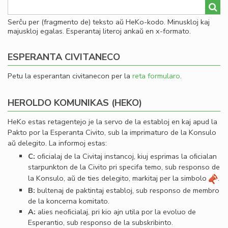
Serĉu per (fragmento de) teksto aŭ HeKo-kodo. Minuskloj kaj
majuskloj egalas. Esperantaj literoj ankaŭ en x-formato.
ESPERANTA CIVITANECO
Petu la esperantan civitanecon per la
reta formularo
.
HEROLDO KOMUNIKAS (HEKO)
HeKo estas retagentejo je la servo de la establoj en kaj apud la
Pakto por la Esperanta Civito, sub la imprimaturo de la Konsulo
aŭ delegito. La informoj estas:
C:
oﬁcialaj de la Civitaj instancoj, kiuj esprimas la oﬁcialan
starpunkton de la Civito pri specifa temo, sub responso de
la Konsulo, aŭ de ties delegito, markitaj per la simbolo
.
B:
bultenaj de paktintaj establoj, sub responso de membro
de la koncerna komitato.
A:
alies neoﬁcialaj, pri kio ajn utila por la evoluo de
Esperantio, sub responso de la subskribinto.