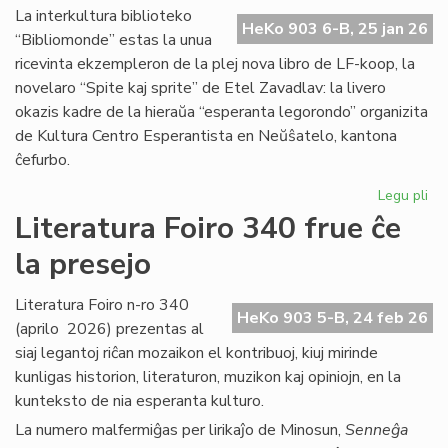
Ma
La interkultura biblioteko
HeKo 903 6-B, 25 jan 26
Bl
“Bibliomonde” estas la unua
ricevinta ekzempleron de la plej nova libro de LF-koop, la
novelaro “Spite kaj sprite” de Etel Zavadlav: la livero
okazis kadre de la hieraŭa “esperanta legorondo” organizita
de Kultura Centro Esperantista en Neŭŝatelo, kantona
ĉefurbo.
Legu pli
pri
Bi
Literatura Foiro 340 frue ĉe
ba
la presejo
de
KC
ini
Literatura Foiro n-ro 340
HeKo 903 5-B, 24 feb 26
(aprilo 2026) prezentas al
siaj legantoj riĉan mozaikon el kontribuoj, kiuj mirinde
kunligas historion, literaturon, muzikon kaj opiniojn, en la
kunteksto de nia esperanta kulturo.
La numero malfermiĝas per lirikaĵo de Minosun,
Senneĝa