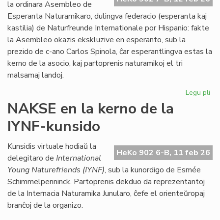
Kon
la ordinara Asembleo de
de
Esperanta Naturamikaro, dulingva federacio (esperanta kaj
Eŭ
kastilia) de Naturfreunde Internationale por Hispanio: fakte
la Asembleo okazis ekskluzive en esperanto, sub la
prezido de c-ano Carlos Spinola, ĉar esperantlingva estas la
kerno de la asocio, kaj partoprenis naturamikoj el tri
malsamaj landoj.
Legu pli
pri
Es
NAKSE en la kerno de la
Na
IYNF-kunsido
fi
gra
se
Kunsidis virtuale hodiaŭ la
HeKo 902 6-B, 11 feb 26
bo
delegitaro de
International
Young Naturefriends (IYNF)
, sub la kunordigo de Esmée
Schimmelpenninck. Partoprenis dekduo da reprezentantoj
de la Internacia Naturamika Junularo, ĉefe el orienteŭropaj
branĉoj de la organizo.