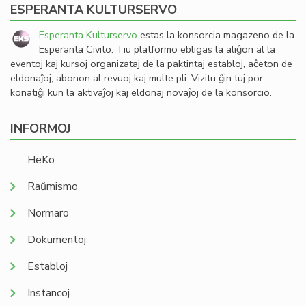
ESPERANTA KULTURSERVO
Esperanta Kulturservo
estas la konsorcia magazeno de la
Esperanta Civito. Tiu platformo ebligas la aliĝon al la
eventoj kaj kursoj organizataj de la paktintaj establoj, aĉeton de
eldonaĵoj, abonon al revuoj kaj multe pli. Vizitu ĝin tuj por
konatiĝi kun la aktivaĵoj kaj eldonaj novaĵoj de la konsorcio.
INFORMOJ
HeKo
Raŭmismo
Normaro
Dokumentoj
Establoj
Instancoj