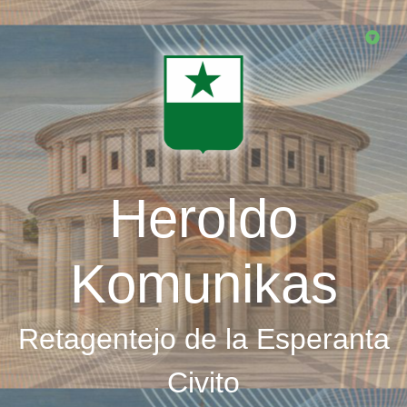
Skip
to
main
content
Heroldo
Komunikas
Retagentejo de la Esperanta
Civito