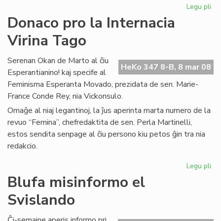
Legu pli
pri
Inf
Donaco pro la Internacia
el
Virina Tago
PE
Int
Serenan Okan de Marto al ĉiu
HeKo 347 8-B, 8 mar 08
Esperantianino! kaj specife al
Feminisma Esperanta Movado, prezidata de sen. Marie-
France Conde Rey, nia Vickonsulo.
Omaĝe al niaj legantinoj, la ĵus aperinta marta numero de la
revuo “Femina”, chefredaktita de sen. Perla Martinelli,
estos sendita senpage al ĉiu persono kiu petos ĝin tra nia
redakcio.
Legu pli
pri
Do
Blufa misinformo el
pr
Svislando
la
Int
Vir
Ĉi-semajne aperis informo pri