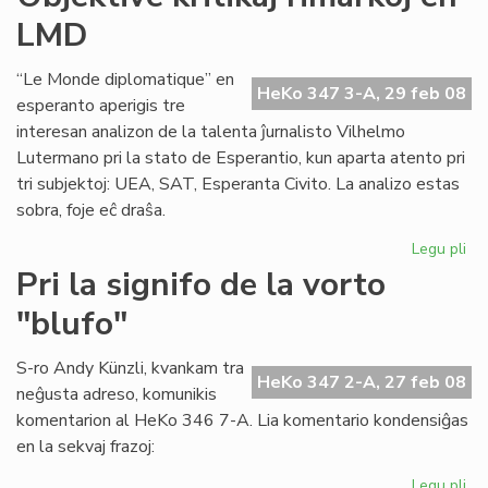
akc
LMD
la
ka
“Le Monde diplomatique” en
HeKo 347 3-A, 29 feb 08
esperanto aperigis tre
interesan analizon de la talenta ĵurnalisto Vilhelmo
Lutermano pri la stato de Esperantio, kun aparta atento pri
tri subjektoj: UEA, SAT, Esperanta Civito. La analizo estas
sobra, foje eĉ draŝa.
Legu pli
pri
Obj
Pri la signifo de la vorto
kri
"blufo"
rim
en
LM
S-ro Andy Künzli, kvankam tra
HeKo 347 2-A, 27 feb 08
neĝusta adreso, komunikis
komentarion al HeKo 346 7-A. Lia komentario kondensiĝas
en la sekvaj frazoj:
Legu pli
pri