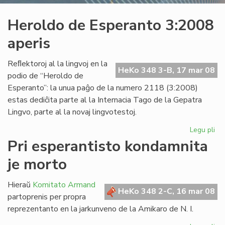
Heroldo de Esperanto 3:2008
aperis
Reﬂektoroj al la lingvoj en la
HeKo 348 3-B, 17 mar 08
podio de “Heroldo de
Esperanto”: la unua paĝo de la numero 2118 (3:2008)
estas dediĉita parte al la Internacia Tago de la Gepatra
Lingvo, parte al la novaj lingvotestoj.
Legu pli
pri
He
Pri esperantisto kondamnita
de
je morto
Es
3:
ape
Hieraŭ
Komitato Armand
HeKo 348 2-C, 16 mar 08
partoprenis per propra
reprezentanto en la jarkunveno de la Amikaro de N. I.