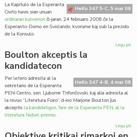
La Kapitulo de la Esperanta
HeKo 347 5-C, 5 mar 08
Civito havis sian unuan
ordinaran kunvenon
ĉi-jaran, 24 februaro 2008 ĉe la
Esperanto-Domo en Svislando, kvorume kaj sub la prezido
de la Konsulo.
Legu pli
pri
Un
Boulton akceptis la
ku
kandidatecon
de
la
Kap
Per letero adresita al la
HeKo 347 4-B, 4 mar 08
en
sekretario de la Esperanta
20
PEN-Centro, sen. Ljubomir Trifonĉovski, kaj alia adresita al
la revuo “Literatura Foiro”, d-ino Marjorie Boulton ĵus
akceptis
la kandidatigon, fare de la Esperanta PEN, al la
literatura Nobel-premio
.
Legu pli
pri
Bo
Objektive kritikaj rimarkoj en