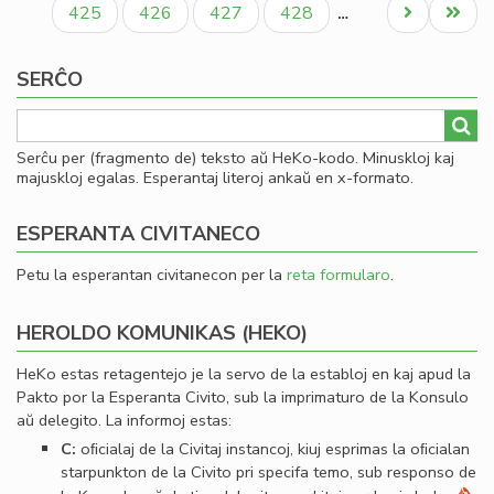
Paĝo
Paĝo
Paĝo
Paĝo
Next
Last
425
426
427
428
…
page
page
SERĈO
Serĉu per (fragmento de) teksto aŭ HeKo-kodo. Minuskloj kaj
majuskloj egalas. Esperantaj literoj ankaŭ en x-formato.
ESPERANTA CIVITANECO
Petu la esperantan civitanecon per la
reta formularo
.
HEROLDO KOMUNIKAS (HEKO)
HeKo estas retagentejo je la servo de la establoj en kaj apud la
Pakto por la Esperanta Civito, sub la imprimaturo de la Konsulo
aŭ delegito. La informoj estas:
C:
oﬁcialaj de la Civitaj instancoj, kiuj esprimas la oﬁcialan
starpunkton de la Civito pri specifa temo, sub responso de