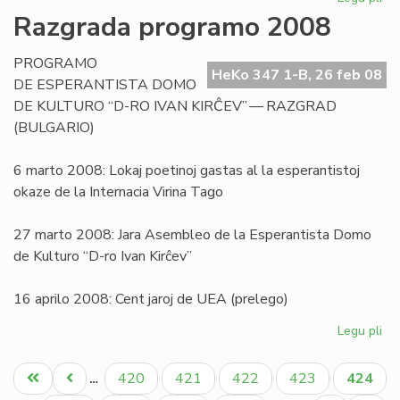
Pri
Razgrada programo 2008
la
sig
PROGRAMO
de
HeKo 347 1-B, 26 feb 08
DE ESPERANTISTA DOMO
la
DE KULTURO “D-RO IVAN KIRĈEV” — RAZGRAD
vor
(BULGARIO)
"bl
6 marto 2008: Lokaj poetinoj gastas al la esperantistoj
okaze de la Internacia Virina Tago
27 marto 2008: Jara Asembleo de la Esperantista Domo
de Kulturo “D-ro Ivan Kirĉev”
16 aprilo 2008: Cent jaroj de UEA (prelego)
Legu pli
pri
Ra
Pagination
pr
Unua
Antaŭa
Paĝo
Paĝo
Paĝo
Paĝo
Aktual
420
421
422
423
424
…
20
paĝo
paĝo
paĝo