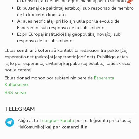
la Konsulo, aŭ de ties delegito, markitaj per la simbolo
.
B:
bultenaj de paktintaj establoj, sub responso de membro
de la koncerna komitato.
A:
alies neoﬁcialaj, pri kio ajn utila por la evoluo de
Esperantio, sub responso de la subskribinto.
E:
pri Eŭropaj institucioj kaj geopolitikaj novaĵoj, sub
responso de la subskribinto.
Eblas
sendi
artikolon
aŭ kontakti la redakcion tra
pakto
[ĉe]
esperantio
.
net
(pakto[at]esperantio[dot]net)
. Publikigo estas
rajto por esperantaj civitanoj kaj paktintaj establoj, laŭdiskrecia
por la ceteraj.
Eblas donaci monon por subteni nin pere de
Esperanta
Kulturservo
.
RSS-servo
TELEGRAM
Aliĝu al la
Telegram-kanalo
por resti ĝisdata pri la lastaj
HeKomunikoj
kaj por komenti ilin
.