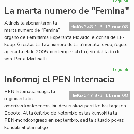
Legu pli
pri
Pri
La marta numero de "Femina"
esp
ko
Atingis la abonantaron la
je
HeKo 348 1-B, 13 mar 08
marta numero de “Femina”,
mo
organo de Feminisma Esperanta Movado, eldonita de LF-
koop. Ĝi estas la 13a numero de la trimonata revuo, regule
aperanta ekde 2005, nuntempe sub la ĉefredaktado de
sen. Perla Martinelli.
Legu pli
pri
La
Informoj el PEN Internacia
ma
nu
PEN Internacia nuligis la
de
HeKo 347 9-B, 11 mar 08
regionan latin-
"F
amerikan konferencon, kiu devus okazi post kelkaj tagoj en
Bogoto. Al la ĉefurbo de Kolombio estas kunvokita la
PEN-mondkongreso en septembro, sed la situacio povas
konduki al plia nuligo.