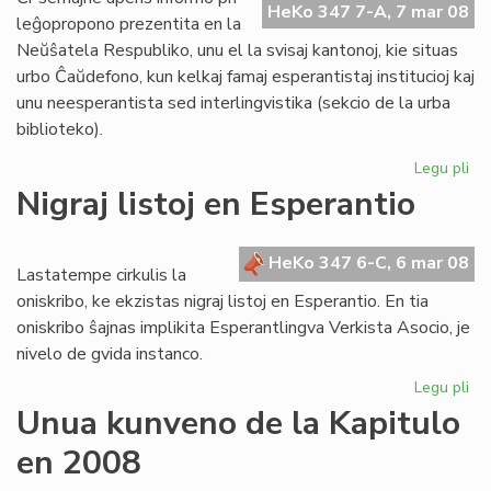
HeKo 347 7-A, 7 mar 08
Ta
leĝopropono prezentita en la
Neŭŝatela Respubliko, unu el la svisaj kantonoj, kie situas
urbo Ĉaŭdefono, kun kelkaj famaj esperantistaj institucioj kaj
unu neesperantista sed interlingvistika (sekcio de la urba
biblioteko).
Legu pli
pri
Bl
Nigraj listoj en Esperantio
mi
el
Sv
HeKo 347 6-C, 6 mar 08
Lastatempe cirkulis la
oniskribo, ke ekzistas nigraj listoj en Esperantio. En tia
oniskribo ŝajnas implikita Esperantlingva Verkista Asocio, je
nivelo de gvida instanco.
Legu pli
pri
Nig
Unua kunveno de la Kapitulo
list
en 2008
en
Es