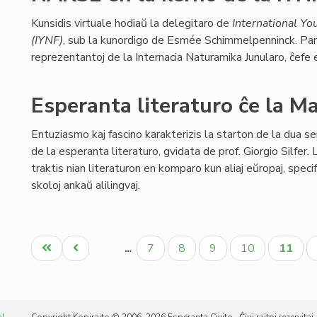
Kunsidis virtuale hodiaŭ la delegitaro de
International Yo
(IYNF)
, sub la kunordigo de Esmée Schimmelpenninck. Pa
reprezentantoj de la Internacia Naturamika Junularo, ĉefe e
Esperanta literaturo ĉe la M
Entuziasmo kaj fascino karakterizis la starton de la dua se
de la esperanta literaturo, gvidata de prof. Giorgio Silfer. 
traktis nian literaturon en komparo kun aliaj eŭropaj, specif
skoloj ankaŭ alilingvaj.
Pagination
Unua
Antaŭa
Paĝo
Paĝo
Paĝo
Paĝo
Aktual
7
8
9
10
11
…
paĝo
paĝo
paĝo