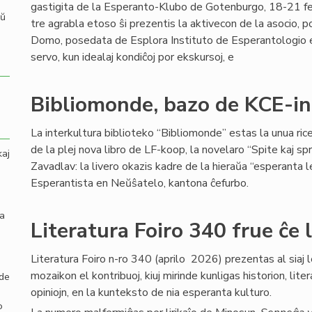
gastigita de la Esperanto-Klubo de Gotenburgo, 18-21 fe
aŭ
tre agrabla etoso ŝi prezentis la aktivecon de la asocio, 
Domo, posedata de Esplora Instituto de Esperantologio en 
servo, kun idealaj kondiĉoj por ekskursoj, e
Bibliomonde, bazo de KCE-in
La interkultura biblioteko “Bibliomonde” estas la unua ri
de la plej nova libro de LF-koop, la novelaro “Spite kaj sp
kaj
Zavadlav: la livero okazis kadre de la hieraŭa “esperanta 
Esperantista en Neŭŝatelo, kantona ĉefurbo.
la
Literatura Foiro 340 frue ĉe 
Literatura Foiro n-ro 340 (aprilo 2026) prezentas al siaj l
mozaikon el kontribuoj, kiuj mirinde kunligas historion, lite
 de
opiniojn, en la kunteksto de nia esperanta kulturo.
o