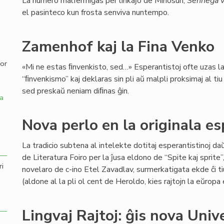
La numero malfermiĝas per lirikaĵo de Minosun,
Senneĝa v
el pasinteco kun frosta senviva nuntempo.
,
Zamenhof kaj la Fina Venko
por
«Mi ne estas ﬁnvenkisto, sed…» Esperantistoj ofte uzas l
“ﬁnvenkismo” kaj deklaras sin pli aŭ malpli proksimaj al ti
sed preskaŭ neniam diﬁnas ĝin.
a
Nova perlo en la originala e
La tradicio subtena al intelekte dotitaj esperantistinoj d
de Literatura Foiro per la ĵusa eldono de “Spite kaj sprite
ri
novelaro de c-ino Etel Zavadlav, surmerkatigata ekde ĉi ti
(aldone al la pli ol cent de Heroldo, kies rajtojn la eŭrop
Lingvaj Rajtoj: ĝis nova Univ