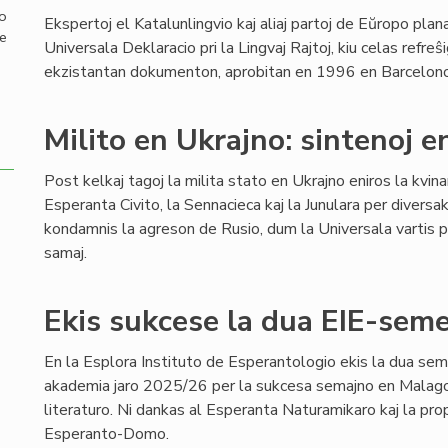
mo
Ekspertoj el Katalunlingvio kaj aliaj partoj de Eŭropo pla
de
Universala Deklaracio pri la Lingvaj Rajtoj, kiu celas refreŝi
ekzistantan dokumenton, aprobitan en 1996 en Barcelono,
Milito en Ukrajno: sintenoj e
Post kelkaj tagoj la milita stato en Ukrajno eniros la kvin
Esperanta Civito, la Sennacieca kaj la Junulara per diversa
kondamnis la agreson de Rusio, dum la Universala vartis pe
samaj.
Ekis sukcese la dua EIE-semes
En la Esplora Instituto de Esperantologio ekis la dua sem
akademia jaro 2025/26 per la sukcesa semajno en Malago,
literaturo. Ni dankas al Esperanta Naturamikaro kaj la pro
Esperanto-Domo.