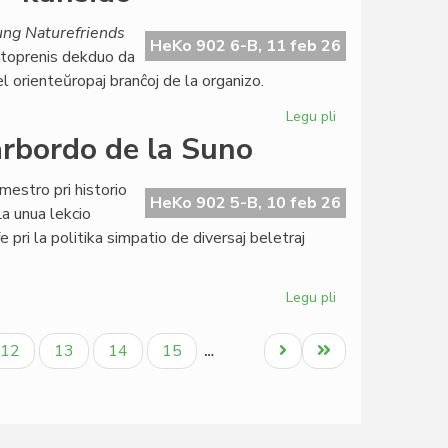
Naturamikaro
finance
ung Naturefriends
gracila,
HeKo 902 6-B, 11 feb 26
rtoprenis dekduo da
sed
l orienteŭropaj branĉoj de la organizo.
bonfarta
Legu pli
pri
NAKSE
arbordo de la Suno
en
la
mestro pri historio
kerno
HeKo 902 5-B, 10 feb 26
La unua lekcio
de
e pri la politika simpatio de diversaj beletraj
la
IYNF-
kunsido
Legu pli
pri
Esperanta
literaturo
a
Paĝo
Paĝo
Paĝo
Paĝo
Next
Last
12
13
14
15
…
ĉe
page
page
la
Marbordo
de
la