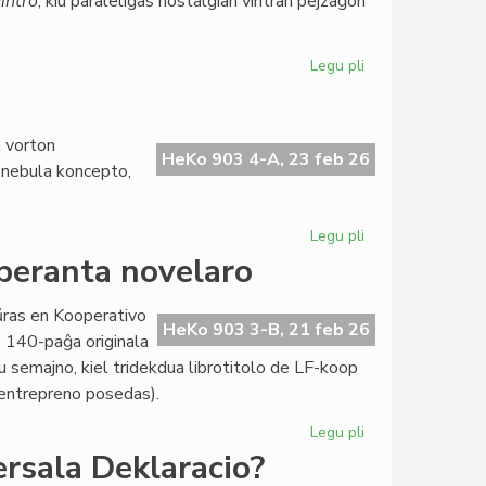
intro
, kiu paraleligas nostalgian vintran pejzaĝon
Legu pli
pri
Literatura
Foiro
340
a vorton
frue
HeKo 903 4-A, 23 feb 26
u nebula koncepto,
ĉe
la
presejo
Legu pli
pri
Zamenhof
speranta novelaro
kaj
la
aŭras en Kooperativo
Fina
HeKo 903 3-B, 21 feb 26
”, 140-paĝa originala
Venko
u semajno, kiel tridekdua librotitolo de LF-koop
a entrepreno posedas).
Legu pli
pri
Nova
ersala Deklaracio?
perlo