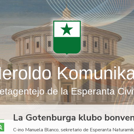
eroldo Komunik
etagentejo de la Esperanta Civi
La Gotenburga klubo bonven
C-ino Manuela Blanco, sekretario de Esperanta Naturamika