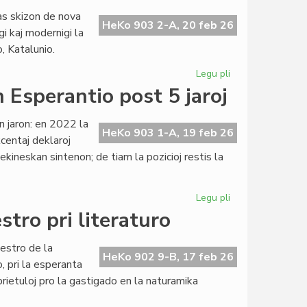
en
nas skizon de nova
la
HeKo 903 2-A, 20 feb 26
gi kaj modernigi la
originala
 Katalunio.
esperanta
novelaro
Legu pli
pri
Lingvaj
n Esperantio post 5 jaroj
Rajtoj:
ĝis
an jaron: en 2022 la
nova
HeKo 903 1-A, 19 feb 26
kcentaj deklaroj
Universala
kineskan sintenon; de tiam la pozicioj restis la
Deklaracio?
Legu pli
pri
Milito
tro pri literaturo
en
Ukrajno:
estro de la
sintenoj
HeKo 902 9-B, 17 feb 26
 pri la esperanta
en
prietuloj pro la gastigado en la naturamika
Esperantio
post