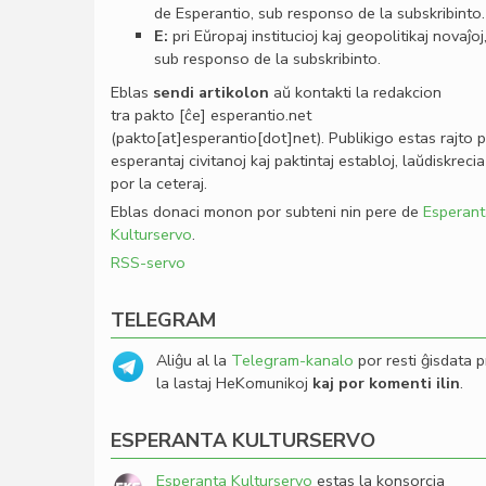
de Esperantio, sub responso de la subskribinto.
E:
pri Eŭropaj institucioj kaj geopolitikaj novaĵoj
sub responso de la subskribinto.
Eblas
sendi
artikolon
aŭ kontakti la redakcion
tra
pakto
[ĉe]
esperantio
.
net
(pakto[at]esperantio[dot]net)
. Publikigo estas rajto 
esperantaj civitanoj kaj paktintaj establoj, laŭdiskrecia
por la ceteraj.
Eblas donaci monon por subteni nin pere de
Esperant
Kulturservo
.
RSS-servo
TELEGRAM
Aliĝu al la
Telegram-kanalo
por resti ĝisdata p
la lastaj HeKomunikoj
kaj por komenti ilin
.
ESPERANTA KULTURSERVO
Esperanta Kulturservo
estas la konsorcia