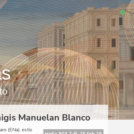
as
to
igis Manuelan Blanco
ro (ENa), estis
HeKo 903 7-B, 25 feb 26