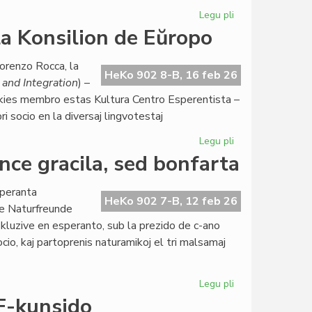
5
Legu pli
pri
jaroj
Ekis
a Konsilion de Eŭropo
sukcese
la
orenzo Rocca, la
dua
HeKo 902 8-B, 16 feb 26
and Integration
) –
EIE-
 kies membro estas Kultura Centro Esperentista –
semestro
i socio en la diversaj lingvotestaj
pri
literaturo
Legu pli
pri
Raŭmismo
ce gracila, sed bonfarta
atingas
ALTE
speranta
kaj
HeKo 902 7-B, 12 feb 26
de Naturfreunde
la
kluzive en esperanto, sub la prezido de c-ano
Konsilion
cio, kaj partoprenis naturamikoj el tri malsamaj
de
Eŭropo
Legu pli
pri
Esperanta
F-kunsido