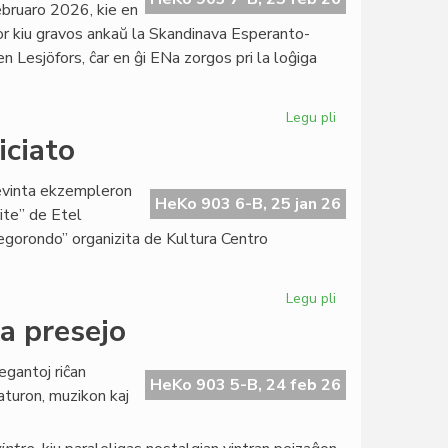
bruaro 2026, kie en
por kiu gravos ankaŭ la Skandinava Esperanto-
Lesjöfors, ĉar en ĝi ENa zorgos pri la loĝiga
Legu pli
pri
La
iciato
Gotenburga
klubo
cevinta ekzempleron
bonvenigis
HeKo 903 6-B, 25 jan 26
rite” de Etel
Manuelan
legorondo” organizita de Kultura Centro
Blanco
Legu pli
pri
Bibliomonde,
la presejo
bazo
de
egantoj riĉan
KCE-
HeKo 903 5-B, 24 feb 26
raturon, muzikon kaj
iniciato