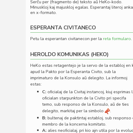
Serĉu per (fragmento de) teksto aŭ HeKo-kodo.
Minuskloj kaj majuskloj egalas. Esperantaj literoj ank
en x-formato.
ESPERANTA CIVITANECO
Petu la esperantan civitanecon per la
reta formularo
.
HEROLDO KOMUNIKAS (HEKO)
HeKo estas retagentejo je la servo de la establoj en 
apud la Pakto por la Esperanta Civito, sub la
imprimaturo de la Konsulo aŭ delegito. La informoj
estas:
C:
oﬁcialaj de la Civitaj instancoj, kiuj esprimas 
oﬁcialan starpunkton de la Civito pri specifa
temo, sub responso de la Konsulo, aŭ de ties
delegito, markitaj per la simbolo
.
B:
bultenaj de paktintaj establoj, sub responso
membro de la koncerna komitato.
A:
alies neoﬁcialaj, pri kio ajn utila por la evolu