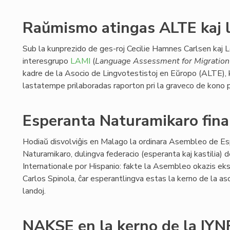
Raŭmismo atingas ALTE kaj l
Sub la kunprezido de ges-roj Cecilie Hamnes Carlsen kaj L
interesgrupo
LAMI
(
Language Assessment for Migration 
kadre de la Asocio de Lingvotestistoj en Eŭropo (ALTE),
lastatempe prilaboradas raporton pri la graveco de kono pr
Esperanta Naturamikaro finan
Hodiaŭ disvolviĝis en Malago la ordinara Asembleo de E
Naturamikaro, dulingva federacio (esperanta kaj kastilia) 
Internationale por Hispanio: fakte la Asembleo okazis eks
Carlos Spinola, ĉar esperantlingva estas la kerno de la aso
landoj.
NAKSE en la kerno de la IYN