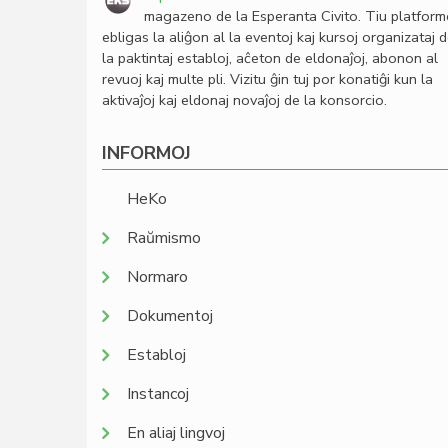
magazeno de la Esperanta Civito. Tiu platfor
ebligas la aliĝon al la eventoj kaj kursoj organizataj 
la paktintaj establoj, aĉeton de eldonaĵoj, abonon al
revuoj kaj multe pli. Vizitu ĝin tuj por konatiĝi kun la
aktivaĵoj kaj eldonaj novaĵoj de la konsorcio.
INFORMOJ
HeKo
Raŭmismo
Normaro
Dokumentoj
Establoj
Instancoj
En aliaj lingvoj