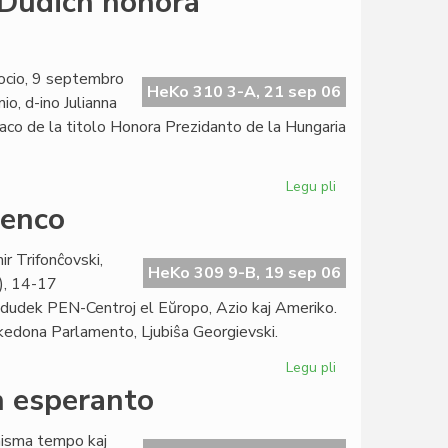
 Dudich honora
konferenco
2008
de
PEN
ocio, 9 septembro
HeKo 310 3-A, 21 sep 06
Internacia
, d-ino Julianna
aco de la titolo Honora Prezidanto de la Hungaria
Legu pli
pri
Hungaria
renco
Esperanto-
Asocio:
r Trifonĉovski,
Dudich
HeKo 309 9-B, 19 sep 06
), 14-17
honora
dudek PEN-Centroj el Eŭropo, Azio kaj Ameriko.
prezidanto
akedona Parlamento, Ljubiŝa Georgievski.
Legu pli
pri
Nia
en esperanto
literaturo
en
inisma tempo kaj