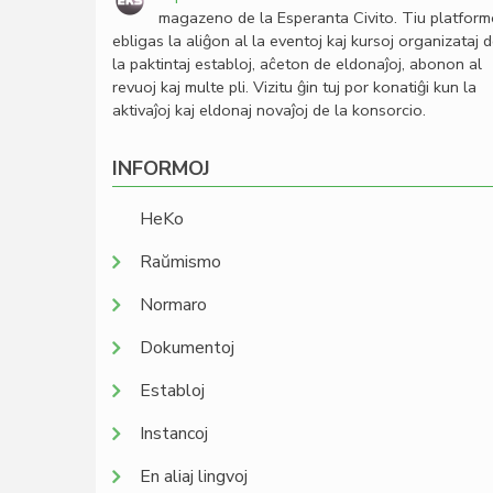
magazeno de la Esperanta Civito. Tiu platfor
ebligas la aliĝon al la eventoj kaj kursoj organizataj 
la paktintaj establoj, aĉeton de eldonaĵoj, abonon al
revuoj kaj multe pli. Vizitu ĝin tuj por konatiĝi kun la
aktivaĵoj kaj eldonaj novaĵoj de la konsorcio.
INFORMOJ
HeKo
Raŭmismo
Normaro
Dokumentoj
Establoj
Instancoj
En aliaj lingvoj