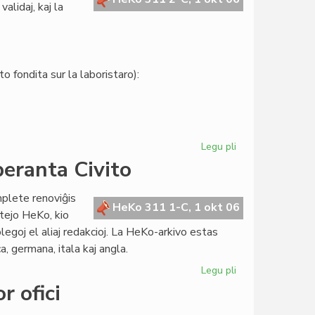
alidaj, kaj la
o fondita sur la laboristaro):
Legu pli
pri
Senato:
peranta Civito
la
kandidatlistoj
lete renoviĝis
estas
HeKo 311 1-C, 1 okt 06
tejo HeKo, kio
definitivaj
olegoj el aliaj redakcioj. La HeKo-arkivo estas
a, germana, itala kaj angla.
Legu pli
pri
Renovigita
r ofici
la
retejo