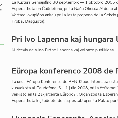
La Kultura Semajnﬁno 30 septembro — 1 oktobro 2006 d
mo
Esperantista en Ĉaŭdefono, pri la Naŭa Oﬁciala Aldono al
de
Vortaro, okupiĝos ankaŭ pri la lasta propono de la Sekcio
Probal Dasgupta).
Pri Ivo Lapenna kaj hungara 
Ni ricevis de s-ino Birthe Lapenna kaj volonte publikigas:
Eŭropa konferenco 2008 de 
La unua Eŭropa Konferenco de PEN-Klubo Internacia esta
kunvokota al Ĉaŭdefono, 6-11 julio 2008, pri la ĉeftemo: “
verkisto en la 21-jarcenta Eŭropo?”. Organizos la Espera
Esperantista kaj laŭeble de aliaj establoj en la Pakto por 