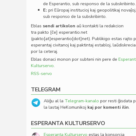
de Esperantio, sub responso de la subskribinto.
E:
pri Eŭropaj institucioj kaj geopolitikaj novaĵoj
sub responso de la subskribinto.
Eblas
sendi
artikolon
aŭ kontakti la redakcion
tra
pakto
[ĉe]
esperantio
.
net
(pakto[at]esperantio[dot]net)
. Publikigo estas rajto 
esperantaj civitanoj kaj paktintaj establoj, laŭdiskrecia
por la ceteraj.
Eblas donaci monon por subteni nin pere de
Esperant
Kulturservo
.
RSS-servo
TELEGRAM
Aliĝu al la
Telegram-kanalo
por resti ĝisdata p
la lastaj HeKomunikoj
kaj por komenti ilin
.
ESPERANTA KULTURSERVO
Esperanta Kulturservo
estas la konsorcia