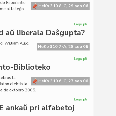
 de Esperantio
de
HeKo 310 8-C, 29 sep 06
rme al la leĝo
la
Esperanta
Civito
Legu pli
pri
La
d aŭ liberala Daŝgupta?
Lingva
Komitato
g. William Auld,
pretas
HeKo 310 7-A, 28 sep 06
por
ofici
Legu pli
pri
Ortografie:
nto-Biblioteko
konservativa
Auld
lebros la
aŭ
HeKo 310 6-C, 27 sep 06
aton elektis la
liberala
ze de oktobro 2005.
Daŝgupta?
Legu pli
pri
Internacia
 ankaŭ pri alfabetoj
Tago
de