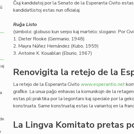
Ĉiuj kandidatoj por la Senato de la Esperanta Civito estas v
aŭ
kandidatlistoj estas nun oﬁcialaj.
Ruĝa Listo
(simbolo: globuso kun serpo kaj martelo; slogano: Por Civit
1. Dieter Rooke (Germanio, 1948)
2. Mayra Núñez Hernández (Kubo, 1959)
3. Antoine K. Kouablan (Eburio, 1967)
kaj
Renovigita la retejo de la Es
La retejo de la Esperanta Civito
www.esperantio.net
komp
graﬁke. La unua paĝo enhavas la komunikojn de la retagen
la
estas pli praktika por la legontaro kaj speciale por la gek
konstruata. Same konstruataj estas la variantoj en la franc
 de
La Lingva Komitato pretas po
o