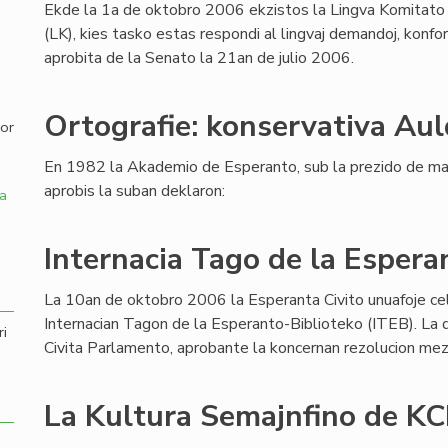
Ekde la 1a de oktobro 2006 ekzistos la Lingva Komitato
(LK), kies tasko estas respondi al lingvaj demandoj, konfo
,
aprobita de la Senato la 21an de julio 2006.
Ortografie: konservativa Aul
por
En 1982 la Akademio de Esperanto, sub la prezido de ma
aprobis la suban deklaron:
a
Internacia Tago de la Espera
La 10an de oktobro 2006 la Esperanta Civito unuafoje ce
Internacian Tagon de la Esperanto-Biblioteko (ITEB). La d
ri
Civita Parlamento, aprobante la koncernan rezolucion me
La Kultura Semajnfino de KCE