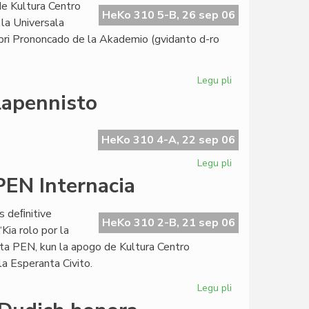
e Kultura Centro
la
HeKo 310 5-B, 26 sep 06
 la Universala
Esperanto-
 pri Prononcado de la Akademio (gvidanto d-ro
Biblioteko
Legu pli
pri
La
lapennisto
Kultura
Semajnfino
de
HeKo 310 4-A, 22 sep 06
KCE
Legu pli
pri
ankaŭ
Pri
PEN Internacia
pri
Ivo
alfabetoj
Lapenna
s deﬁnitive
kaj
HeKo 310 2-B, 21 sep 06
Kia rolo por la
hungara
nta PEN, kun la apogo de Kultura Centro
lapennisto
la Esperanta Civito.
Legu pli
pri
Eŭropa