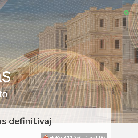
as
to
s definitivaj
HeKo 311 2-C, 1 okt 06