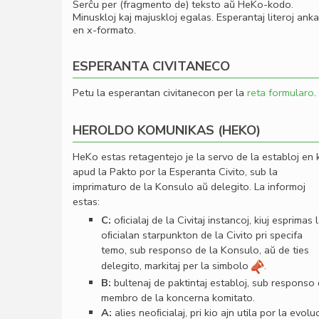
Serĉu per (fragmento de) teksto aŭ HeKo-kodo.
Minuskloj kaj majuskloj egalas. Esperantaj literoj ank
en x-formato.
ESPERANTA CIVITANECO
Petu la esperantan civitanecon per la
reta formularo
.
HEROLDO KOMUNIKAS (HEKO)
HeKo estas retagentejo je la servo de la establoj en 
apud la Pakto por la Esperanta Civito, sub la
imprimaturo de la Konsulo aŭ delegito. La informoj
estas:
C:
oﬁcialaj de la Civitaj instancoj, kiuj esprimas 
oﬁcialan starpunkton de la Civito pri specifa
temo, sub responso de la Konsulo, aŭ de ties
delegito, markitaj per la simbolo
.
B:
bultenaj de paktintaj establoj, sub responso
membro de la koncerna komitato.
A:
alies neoﬁcialaj, pri kio ajn utila por la evolu