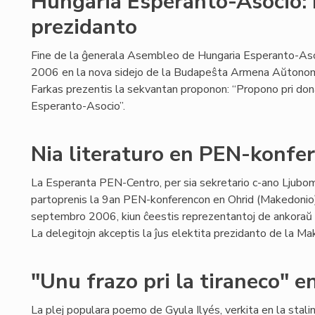
Hungaria Esperanto-Asocio:
prezidanto
Fine de la ĝenerala Asembleo de Hungaria Esperanto-As
2006 en la nova sidejo de la Budapeŝta Armena Aŭtonomio
Farkas prezentis la sekvantan proponon: “Propono pri don
Esperanto-Asocio”.
Nia literaturo en PEN-konfe
La Esperanta PEN-Centro, per sia sekretario c-ano Ljubomi
partoprenis la 9an PEN-konferencon en Ohrid (Makedonio
septembro 2006, kiun ĉeestis reprezentantoj de ankoraŭ 
La delegitojn akceptis la ĵus elektita prezidanto de la M
"Unu frazo pri la tiraneco" 
La plej populara poemo de Gyula Ilyés, verkita en la stal