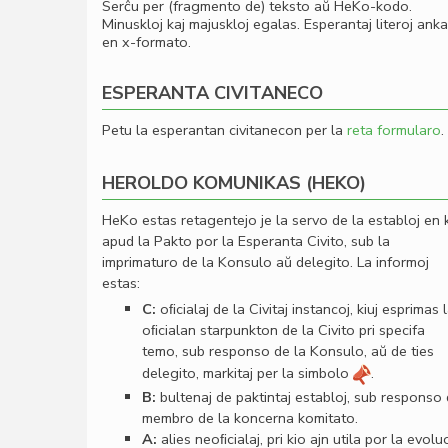
Serĉu per (fragmento de) teksto aŭ HeKo-kodo.
Minuskloj kaj majuskloj egalas. Esperantaj literoj ank
en x-formato.
ESPERANTA CIVITANECO
Petu la esperantan civitanecon per la
reta formularo
.
HEROLDO KOMUNIKAS (HEKO)
HeKo estas retagentejo je la servo de la establoj en 
apud la Pakto por la Esperanta Civito, sub la
imprimaturo de la Konsulo aŭ delegito. La informoj
estas:
C:
oﬁcialaj de la Civitaj instancoj, kiuj esprimas 
oﬁcialan starpunkton de la Civito pri specifa
temo, sub responso de la Konsulo, aŭ de ties
delegito, markitaj per la simbolo
.
B:
bultenaj de paktintaj establoj, sub responso
membro de la koncerna komitato.
A:
alies neoﬁcialaj, pri kio ajn utila por la evolu