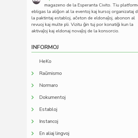
magazeno de la Esperanta Civito. Tiu platfor
ebligas la aliĝon al la eventoj kaj kursoj organizataj 
la paktintaj establoj, aĉeton de eldonaĵoj, abonon al
revuoj kaj multe pli. Vizitu ĝin tuj por konatiĝi kun la
aktivaĵoj kaj eldonaj novaĵoj de la konsorcio.
INFORMOJ
HeKo
Raŭmismo
Normaro
Dokumentoj
Establoj
Instancoj
En aliaj lingvoj