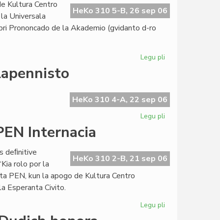
e Kultura Centro
la
HeKo 310 5-B, 26 sep 06
 la Universala
Esperanto-
 pri Prononcado de la Akademio (gvidanto d-ro
Biblioteko
Legu pli
pri
La
lapennisto
Kultura
Semajnfino
de
HeKo 310 4-A, 22 sep 06
KCE
Legu pli
pri
ankaŭ
Pri
PEN Internacia
pri
Ivo
alfabetoj
Lapenna
s deﬁnitive
kaj
HeKo 310 2-B, 21 sep 06
Kia rolo por la
hungara
nta PEN, kun la apogo de Kultura Centro
lapennisto
la Esperanta Civito.
Legu pli
pri
Eŭropa