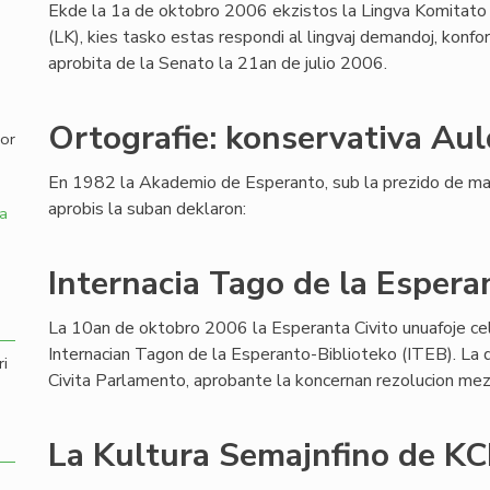
Ekde la 1a de oktobro 2006 ekzistos la Lingva Komitato
(LK), kies tasko estas respondi al lingvaj demandoj, konfo
,
aprobita de la Senato la 21an de julio 2006.
Ortografie: konservativa Aul
por
En 1982 la Akademio de Esperanto, sub la prezido de ma
aprobis la suban deklaron:
a
Internacia Tago de la Espera
La 10an de oktobro 2006 la Esperanta Civito unuafoje ce
Internacian Tagon de la Esperanto-Biblioteko (ITEB). La d
ri
Civita Parlamento, aprobante la koncernan rezolucion me
La Kultura Semajnfino de KCE