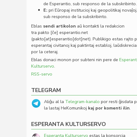
de Esperantio, sub responso de la subskribinto.
E:
pri Eŭropaj institucioj kaj geopolitikaj novaĵoj
sub responso de la subskribinto.
Eblas
sendi
artikolon
aŭ kontakti la redakcion
tra
pakto
[ĉe]
esperantio
.
net
(pakto[at]esperantio[dot]net)
. Publikigo estas rajto 
esperantaj civitanoj kaj paktintaj establoj, laŭdiskrecia
por la ceteraj.
Eblas donaci monon por subteni nin pere de
Esperant
Kulturservo
.
RSS-servo
TELEGRAM
Aliĝu al la
Telegram-kanalo
por resti ĝisdata p
la lastaj HeKomunikoj
kaj por komenti ilin
.
ESPERANTA KULTURSERVO
Esperanta Kulturservo
estas la konsorcia