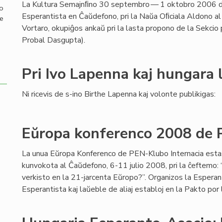
La Kultura Semajnﬁno 30 septembro — 1 oktobro 2006 d
mo
Esperantista en Ĉaŭdefono, pri la Naŭa Oﬁciala Aldono al
de
Vortaro, okupiĝos ankaŭ pri la lasta propono de la Sekcio
Probal Dasgupta).
Pri Ivo Lapenna kaj hungara 
Ni ricevis de s-ino Birthe Lapenna kaj volonte publikigas:
Eŭropa konferenco 2008 de 
La unua Eŭropa Konferenco de PEN-Klubo Internacia esta
kunvokota al Ĉaŭdefono, 6-11 julio 2008, pri la ĉeftemo: “
verkisto en la 21-jarcenta Eŭropo?”. Organizos la Espera
Esperantista kaj laŭeble de aliaj establoj en la Pakto por 