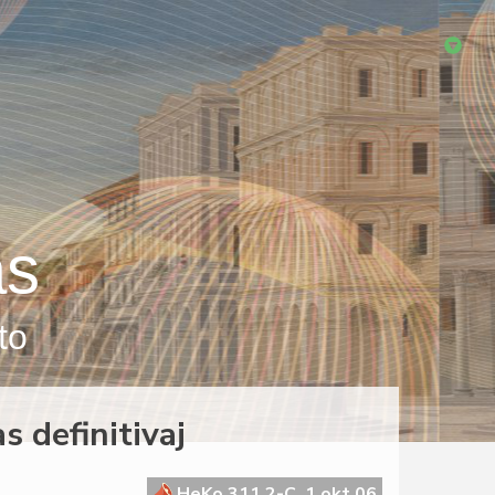
as
to
s definitivaj
HeKo 311 2-C, 1 okt 06