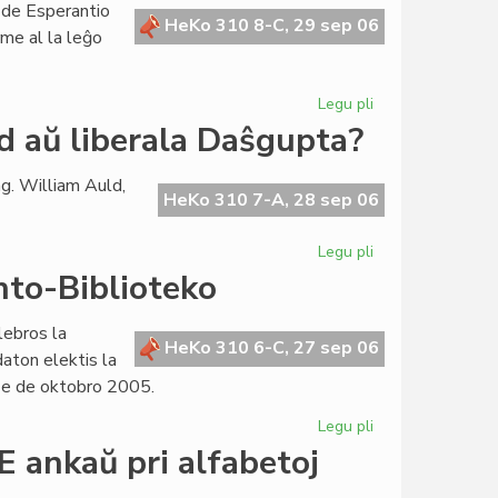
 de Esperantio
de
HeKo 310 8-C, 29 sep 06
rme al la leĝo
la
Esperanta
Civito
Legu pli
pri
La
d aŭ liberala Daŝgupta?
Lingva
Komitato
g. William Auld,
pretas
HeKo 310 7-A, 28 sep 06
por
ofici
Legu pli
pri
Ortografie:
nto-Biblioteko
konservativa
Auld
lebros la
aŭ
HeKo 310 6-C, 27 sep 06
aton elektis la
liberala
ze de oktobro 2005.
Daŝgupta?
Legu pli
pri
Internacia
 ankaŭ pri alfabetoj
Tago
de