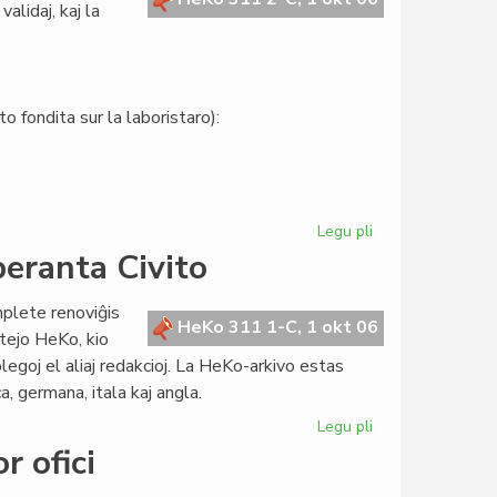
alidaj, kaj la
o fondita sur la laboristaro):
Legu pli
pri
Senato:
peranta Civito
la
kandidatlistoj
lete renoviĝis
estas
HeKo 311 1-C, 1 okt 06
tejo HeKo, kio
definitivaj
olegoj el aliaj redakcioj. La HeKo-arkivo estas
a, germana, itala kaj angla.
Legu pli
pri
Renovigita
r ofici
la
retejo