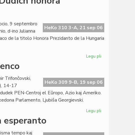
 Dudich honora
konferenco
2008
de
PEN
ocio, 9 septembro
HeKo 310 3-A, 21 sep 06
Internacia
, d-ino Julianna
aco de la titolo Honora Prezidanto de la Hungaria
Legu pli
pri
Hungaria
renco
Esperanto-
Asocio:
r Trifonĉovski,
Dudich
HeKo 309 9-B, 19 sep 06
), 14-17
honora
dudek PEN-Centroj el Eŭropo, Azio kaj Ameriko.
prezidanto
akedona Parlamento, Ljubiŝa Georgievski.
Legu pli
pri
Nia
en esperanto
literaturo
en
inisma tempo kaj