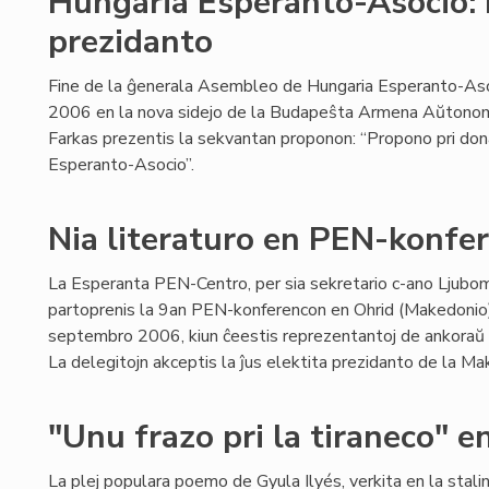
Hungaria Esperanto-Asocio:
prezidanto
Fine de la ĝenerala Asembleo de Hungaria Esperanto-As
2006 en la nova sidejo de la Budapeŝta Armena Aŭtonomio
Farkas prezentis la sekvantan proponon: “Propono pri don
Esperanto-Asocio”.
Nia literaturo en PEN-konfe
La Esperanta PEN-Centro, per sia sekretario c-ano Ljubomi
partoprenis la 9an PEN-konferencon en Ohrid (Makedonio
septembro 2006, kiun ĉeestis reprezentantoj de ankoraŭ 
La delegitojn akceptis la ĵus elektita prezidanto de la M
"Unu frazo pri la tiraneco" 
La plej populara poemo de Gyula Ilyés, verkita en la stal