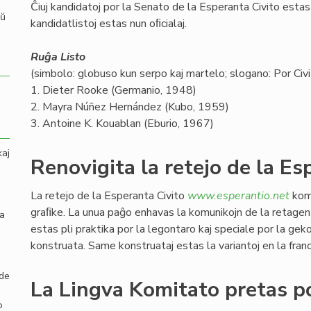
Ĉiuj kandidatoj por la Senato de la Esperanta Civito estas v
aŭ
kandidatlistoj estas nun oﬁcialaj.
Ruĝa Listo
(simbolo: globuso kun serpo kaj martelo; slogano: Por Civit
1. Dieter Rooke (Germanio, 1948)
2. Mayra Núñez Hernández (Kubo, 1959)
3. Antoine K. Kouablan (Eburio, 1967)
kaj
Renovigita la retejo de la Es
La retejo de la Esperanta Civito
www.esperantio.net
komp
graﬁke. La unua paĝo enhavas la komunikojn de la retagen
la
estas pli praktika por la legontaro kaj speciale por la gek
konstruata. Same konstruataj estas la variantoj en la franc
 de
La Lingva Komitato pretas po
o