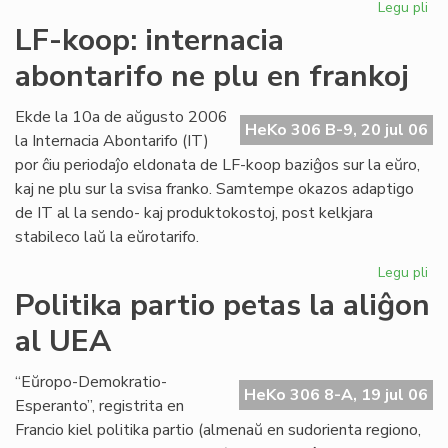
Legu pli
pri
Int
LF-koop: internacia
abo
abontarifo ne plu en frankoj
ne
plu
en
Ekde la 10a de aŭgusto 2006
HeKo 306 B-9, 20 jul 06
fra
la Internacia Abontarifo (IT)
por ĉiu periodaĵo eldonata de LF-koop baziĝos sur la eŭro,
kaj ne plu sur la svisa franko. Samtempe okazos adaptigo
de IT al la sendo- kaj produktokostoj, post kelkjara
stabileco laŭ la eŭrotarifo.
Legu pli
pri
LF-
Politika partio petas la aliĝon
ko
al UEA
int
abo
ne
“Eŭropo-Demokratio-
HeKo 306 8-A, 19 jul 06
plu
Esperanto”, registrita en
en
Francio kiel politika partio (almenaŭ en sudorienta regiono,
fra