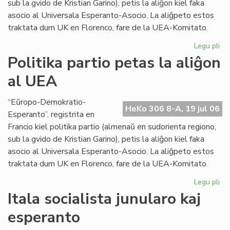
sub la gvido de Kristian Garino), petis la aliĝon kiel faka
asocio al Universala Esperanto-Asocio. La aliĝpeto estos
traktata dum UK en Florenco, fare de la UEA-Komitato.
Legu pli
pri
Pol
Politika partio petas la aliĝon
par
al UEA
pe
la
ali
“Eŭropo-Demokratio-
HeKo 306 8-A, 19 jul 06
al
Esperanto”, registrita en
UE
Francio kiel politika partio (almenaŭ en sudorienta regiono,
sub la gvido de Kristian Garino), petis la aliĝon kiel faka
asocio al Universala Esperanto-Asocio. La aliĝpeto estos
traktata dum UK en Florenco, fare de la UEA-Komitato.
Legu pli
pri
Pol
Itala socialista junularo kaj
par
esperanto
pe
la