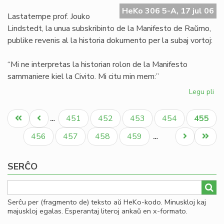
Ma
HeKo 306 5-A, 17 jul 06
de
Lastatempe prof. Jouko
Ra
Lindstedt, la unua subskribinto de la Manifesto de Raŭmo,
publike revenis al la historia dokumento per la subaj vortoj:
“Mi ne interpretas la historian rolon de la Manifesto
sammaniere kiel la Civito. Mi citu min mem:”
Legu pli
pri
La
Pagination
"er
Unua
Antaŭa
Paĝo
Paĝo
Paĝo
Paĝo
Aktual
451
452
453
454
455
…
en
paĝo
paĝo
paĝo
la
Paĝo
Paĝo
Paĝo
Paĝo
Next
Last
456
457
458
459
…
Ma
page
page
de
SERĈO
Ra
Serĉu per (fragmento de) teksto aŭ HeKo-kodo. Minuskloj kaj
majuskloj egalas. Esperantaj literoj ankaŭ en x-formato.