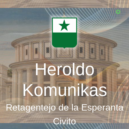
Skip
to
main
content
Heroldo
Komunikas
Retagentejo de la Esperanta
Civito