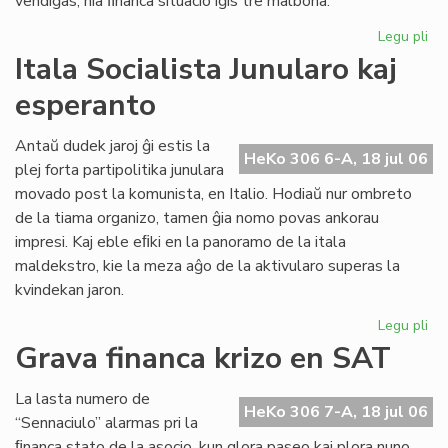
vendiĝas, nia ﬁnanca situacio iĝis tre malbona.
Legu pli
pri
Gr
Itala Socialista Junularo kaj
fi
esperanto
kri
en
Se
Antaŭ dudek jaroj ĝi estis la
HeKo 306 6-A, 18 jul 06
As
plej forta partipolitika junulara
Tu
movado post la komunista, en Italio. Hodiaŭ nur ombreto
de la tiama organizo, tamen ĝia nomo povas ankorau
impresi. Kaj eble eﬁki en la panoramo de la itala
maldekstro, kie la meza aĝo de la aktivularo superas la
kvindekan jaron.
Legu pli
pri
Ita
Grava financa krizo en SAT
Soc
Jun
La lasta numero de
kaj
HeKo 306 7-A, 18 jul 06
“Sennaciulo” alarmas pri la
es
ﬁnanca stato de la asocio, kun glora paseo kaj plora nuno,