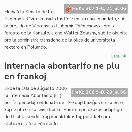
kr
HeKo 307 1-C, 21 jul 06
de
Hodiaŭ la Senato de la
la
Esperanta Civito kunsidis lastfoje en sia unua mandato, sub
Civ
la prezido de Vickonsulo Ljubomir Trifonchovski, pro la
foresto de la Konsulo, c-ano Walter Zelazny, subite okupita
pro la administra transdono de la oﬁco de universitata
rektoro en Pollando.
Legu pli
pri
La
Internacia abontarifo ne plu
Se
en frankoj
su
fe
sia
Ekde la 10a de aŭgusto 2006
HeKo 306 9-B, 20 jul 06
un
la Internacia Abontarifo (IT)
ma
por ĉiu periodaĵo eldonata de LF-koop baziĝos sur la eŭro,
kaj ne plu sur la svisa franko. Samtempe okazos adaptigo
de IT al la sendo- kaj produktokostoj, post kelkjara
stabileco laŭ la eŭrotarifo.