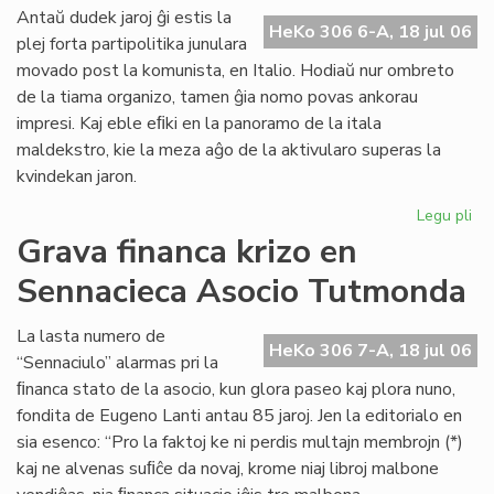
ali
Antaŭ dudek jaroj ĝi estis la
HeKo 306 6-A, 18 jul 06
al
plej forta partipolitika junulara
UE
movado post la komunista, en Italio. Hodiaŭ nur ombreto
de la tiama organizo, tamen ĝia nomo povas ankorau
impresi. Kaj eble eﬁki en la panoramo de la itala
maldekstro, kie la meza aĝo de la aktivularo superas la
kvindekan jaron.
Legu pli
pri
Ita
Grava financa krizo en
soc
Sennacieca Asocio Tutmonda
jun
kaj
es
La lasta numero de
HeKo 306 7-A, 18 jul 06
“Sennaciulo” alarmas pri la
ﬁnanca stato de la asocio, kun glora paseo kaj plora nuno,
fondita de Eugeno Lanti antau 85 jaroj. Jen la editorialo en
sia esenco: “Pro la faktoj ke ni perdis multajn membrojn (*)
kaj ne alvenas suﬁĉe da novaj, krome niaj libroj malbone