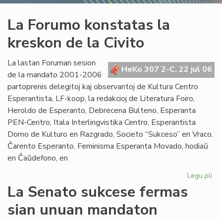
La Forumo konstatas la
kreskon de la Civito
La lastan Foruman sesion
HeKo 307 2-C, 22 jul 06
de la mandato 2001-2006
partoprenis delegitoj kaj observantoj de Kultura Centro
Esperantista, LF-koop, la redakcioj de Literatura Foiro,
Heroldo de Esperanto, Debrecena Bulteno, Esperanta
PEN-Centro, Itala Interlingvistika Centro, Esperantista
Domo de Kulturo en Razgrado, Societo “Sukceso” en Vraco,
Ĉarento Esperanto, Feminisma Esperanta Movado, hodiaŭ
en Ĉaŭdefono, en
Legu pli
pri
La
La Senato sukcese fermas
Fo
sian unuan mandaton
ko
la