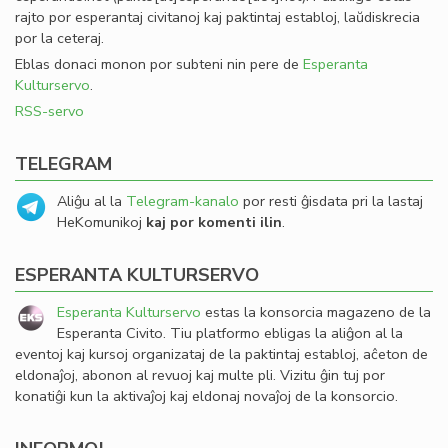
rajto por esperantaj civitanoj kaj paktintaj establoj, laŭdiskrecia
por la ceteraj.
Eblas donaci monon por subteni nin pere de
Esperanta
Kulturservo
.
RSS-servo
TELEGRAM
Aliĝu al la
Telegram-kanalo
por resti ĝisdata pri la lastaj
HeKomunikoj
kaj por komenti ilin
.
ESPERANTA KULTURSERVO
Esperanta Kulturservo
estas la konsorcia magazeno de la
Esperanta Civito. Tiu platformo ebligas la aliĝon al la
eventoj kaj kursoj organizataj de la paktintaj establoj, aĉeton de
eldonaĵoj, abonon al revuoj kaj multe pli. Vizitu ĝin tuj por
konatiĝi kun la aktivaĵoj kaj eldonaj novaĵoj de la konsorcio.