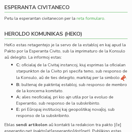
ESPERANTA CIVITANECO
Petu la esperantan civitanecon per la
reta formularo
.
HEROLDO KOMUNIKAS (HEKO)
HeKo estas retagentejo je la servo de la establoj en kaj apud la
Pakto por la Esperanta Civito, sub la imprimaturo de la Konsulo
aŭ delegito. La informoj estas:
C:
oﬁcialaj de la Civitaj instancoj, kiuj esprimas la oﬁcialan
starpunkton de la Civito pri specifa temo, sub responso de
la Konsulo, aŭ de ties delegito, markitaj per la simbolo
.
B:
bultenaj de paktintaj establoj, sub responso de membro
de la koncerna komitato.
A:
alies neoﬁcialaj, pri kio ajn utila por la evoluo de
Esperantio, sub responso de la subskribinto.
E:
pri Eŭropaj institucioj kaj geopolitikaj novaĵoj, sub
responso de la subskribinto.
Eblas
sendi
artikolon
aŭ kontakti la redakcion tra
pakto
[ĉe]
esperantio
.
net
(pakto[at]esperantio[dot]net)
. Publikigo estas