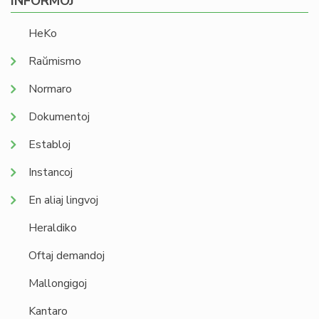
INFORMOJ
HeKo
Raŭmismo
Normaro
Dokumentoj
Establoj
Instancoj
En aliaj lingvoj
Heraldiko
Oftaj demandoj
Mallongigoj
Kantaro