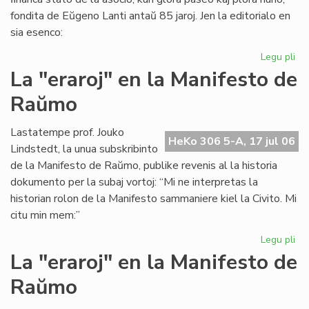
fondita de Eŭgeno Lanti antaŭ 85 jaroj. Jen la editorialo en
sia esenco:
Legu pli
pri
Gr
La "eraroj" en la Manifesto de
fi
Raŭmo
kri
en
SA
Lastatempe prof. Jouko
HeKo 306 5-A, 17 jul 06
Lindstedt, la unua subskribinto
de la Manifesto de Raŭmo, publike revenis al la historia
dokumento per la subaj vortoj: “Mi ne interpretas la
historian rolon de la Manifesto sammaniere kiel la Civito. Mi
citu min mem:”
Legu pli
pri
La
La "eraroj" en la Manifesto de
"er
Raŭmo
en
la