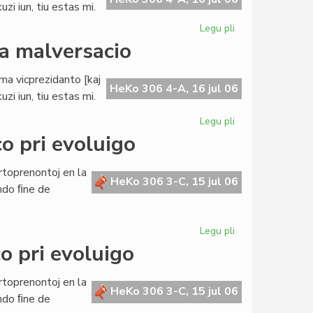
zi iun, tiu estas mi.
Legu pli
pri
Buller
da malversacio
evitas
akuzon
ama vicprezidanto [kaj
pri
HeKo 306 4-A, 16 jul 06
zi iun, tiu estas mi.
milda
malversacio
Legu pli
pri
Buller
o pri evoluigo
evitas
akuzon
rtoprenontoj en la
pri
HeKo 306 3-C, 15 jul 06
ndo ﬁne de
milda
malversacio
Legu pli
pri
La
o pri evoluigo
Civita
Banko
rtoprenontoj en la
en
HeKo 306 3-C, 15 jul 06
ndo ﬁne de
konferenco