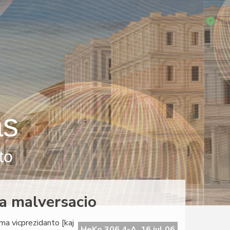
as
to
da malversacio
ama vicprezidanto [kaj
HeKo 306 4-A, 16 jul 06