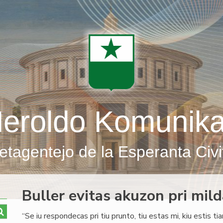
eroldo Komunik
etagentejo de la Esperanta Civi
Buller evitas akuzon pri mil
“Se iu respondecas pri tiu prunto, tiu estas mi, kiu estis ti