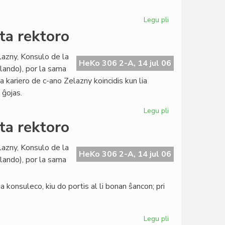
pri
evoluigo
Legu pli
pri
La
ta rektoro
Civita
banko
lazny, Konsulo de la
en
HeKo 306 2-A, 14 jul 06
llando), por la sama
konferenco
ia kariero de c-ano Zelazny koincidis kun lia
pri
 ĝojas.
evoluigo
Legu pli
pri
La
ta rektoro
Konsulo
fariĝis
lazny, Konsulo de la
universitata
HeKo 306 2-A, 14 jul 06
llando), por la sama
rektoro
 konsuleco, kiu do portis al li bonan ŝancon; pri
Legu pli
pri