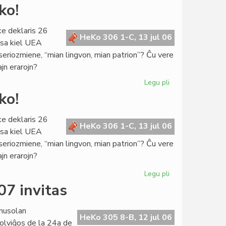
La
ko!
Konsulo
fariĝis
ke deklaris 26
universitata
HeKo 306 1-C, 13 jul 06
ksa kiel UEA
rektoro
 seriozmiene, “mian lingvon, mian patrion”? Ĉu vere
ajn erarojn?
Legu pli
pri
De
ko!
kia
pupitro
ke deklaris 26
venas
HeKo 306 1-C, 13 jul 06
ksa kiel UEA
la
 seriozmiene, “mian lingvon, mian patrion”? Ĉu vere
prediko!
ajn erarojn?
Legu pli
pri
De
07 invitas
kia
pupitro
nusolan
venas
HeKo 305 8-B, 12 jul 06
olviĝos de la 24a de