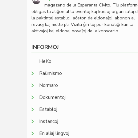
magazeno de la Esperanta Civito. Tiu platfor
ebligas la aliĝon al la eventoj kaj kursoj organizataj 
la paktintaj establoj, aĉeton de eldonaĵoj, abonon al
revuoj kaj multe pli. Vizitu ĝin tuj por konatiĝi kun la
aktivaĵoj kaj eldonaj novaĵoj de la konsorcio.
INFORMOJ
HeKo
Raŭmismo
Normaro
Dokumentoj
Establoj
Instancoj
En aliaj lingvoj