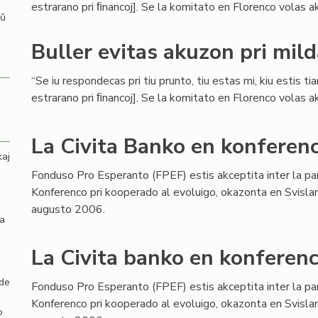
estrarano pri ﬁnancoj]. Se la komitato en Florenco volas aku
aŭ
Buller evitas akuzon pri mil
“Se iu respondecas pri tiu prunto, tiu estas mi, kiu estis ti
estrarano pri ﬁnancoj]. Se la komitato en Florenco volas aku
La Civita Banko en konferenc
kaj
Fonduso Pro Esperanto (FPEF) estis akceptita inter la pa
Konferenco pri kooperado al evoluigo, okazonta en Svisla
augusto 2006.
la
La Civita banko en konferenc
 de
Fonduso Pro Esperanto (FPEF) estis akceptita inter la pa
Konferenco pri kooperado al evoluigo, okazonta en Svisla
o