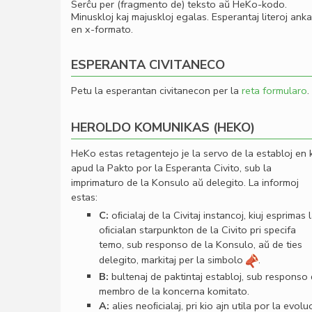
Serĉu per (fragmento de) teksto aŭ HeKo-kodo.
Minuskloj kaj majuskloj egalas. Esperantaj literoj ank
en x-formato.
ESPERANTA CIVITANECO
Petu la esperantan civitanecon per la
reta formularo
.
HEROLDO KOMUNIKAS (HEKO)
HeKo estas retagentejo je la servo de la establoj en 
apud la Pakto por la Esperanta Civito, sub la
imprimaturo de la Konsulo aŭ delegito. La informoj
estas:
C:
oﬁcialaj de la Civitaj instancoj, kiuj esprimas 
oﬁcialan starpunkton de la Civito pri specifa
temo, sub responso de la Konsulo, aŭ de ties
delegito, markitaj per la simbolo
.
B:
bultenaj de paktintaj establoj, sub responso
membro de la koncerna komitato.
A:
alies neoﬁcialaj, pri kio ajn utila por la evolu