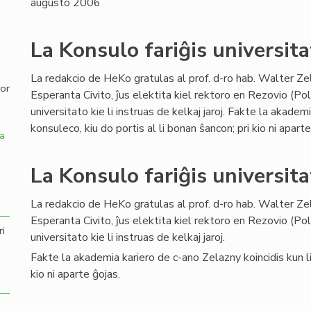
augusto 2006
,
La Konsulo fariĝis universita
La redakcio de HeKo gratulas al prof. d-ro hab. Walter Ze
por
Esperanta Civito, ĵus elektita kiel rektoro en Rezovio (Po
universitato kie li instruas de kelkaj jaroj. Fakte la akadem
konsuleco, kiu do portis al li bonan ŝancon; pri kio ni aparte
a
La Konsulo fariĝis universita
La redakcio de HeKo gratulas al prof. d-ro hab. Walter Ze
Esperanta Civito, ĵus elektita kiel rektoro en Rezovio (Po
ri
universitato kie li instruas de kelkaj jaroj.
Fakte la akademia kariero de c-ano Zelazny koincidis kun lia
kio ni aparte ĝojas.