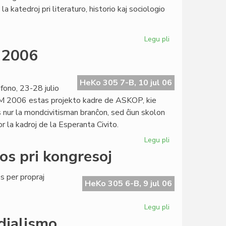
la
a katedroj pri literaturo, historio kaj sociologio
prediko!
Legu pli
pri
Esperantologia
M 2006
Fakultato
2007
invitas
HeKo 305 7-B, 10 jul 06
ono, 23-28 julio
M 2006 estas projekto kadre de ASKOP, kie
 nur la mondcivitisman branĉon, sed ĉiun skolon
r la kadroj de la Esperanta Civito.
Legu pli
pri
Definitiva
os pri kongresoj
kalendaro
de
 per propraj
SUM
HeKo 305 6-B, 9 jul 06
2006
Legu pli
pri
Heroldo
dialismo