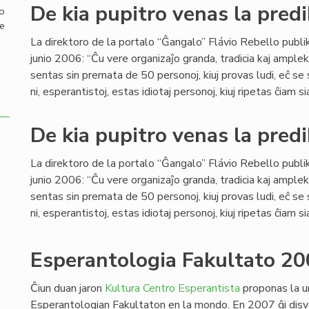
De kia pupitro venas la predi
mo
de
La direktoro de la portalo “Ĝangalo” Flávio Rebello publi
junio 2006: “Ĉu vere organizaĵo granda, tradicia kaj ample
sentas sin premata de 50 personoj, kiuj provas ludi, eĉ se
ni, esperantistoj, estas idiotaj personoj, kiuj ripetas ĉiam si
De kia pupitro venas la predi
La direktoro de la portalo “Ĝangalo” Flávio Rebello publi
junio 2006: “Ĉu vere organizaĵo granda, tradicia kaj ample
sentas sin premata de 50 personoj, kiuj provas ludi, eĉ se
ni, esperantistoj, estas idiotaj personoj, kiuj ripetas ĉiam si
Esperantologia Fakultato 20
Ĉiun duan jaron
Kultura Centro Esperantista
proponas la u
Esperantologian Fakultaton en la mondo. En 2007 ĝi disv