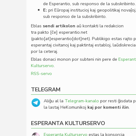
de Esperantio, sub responso de la subskribinto.
E:
pri Eŭropaj institucioj kaj geopolitikaj novaĵoj
sub responso de la subskribinto.
Eblas
sendi
artikolon
aŭ kontakti la redakcion
tra
pakto
[ĉe]
esperantio
.
net
(pakto[at]esperantio[dot]net)
. Publikigo estas rajto 
esperantaj civitanoj kaj paktintaj establoj, laŭdiskrecia
por la ceteraj.
Eblas donaci monon por subteni nin pere de
Esperant
Kulturservo
.
RSS-servo
TELEGRAM
Aliĝu al la
Telegram-kanalo
por resti ĝisdata p
la lastaj HeKomunikoj
kaj por komenti ilin
.
ESPERANTA KULTURSERVO
Esperanta Kulturservo
estas la konsorcia