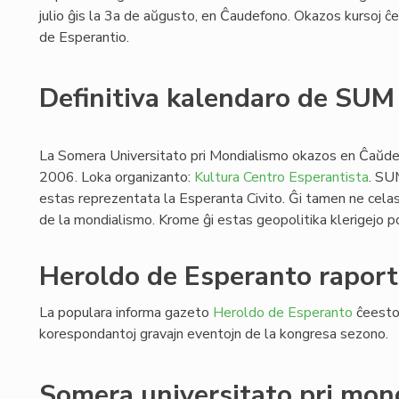
julio ĝis la 3a de aŭgusto, en Ĉaudefono. Okazos kursoj ĉe l
de Esperantio.
Definitiva kalendaro de SU
La Somera Universitato pri Mondialismo okazos en Ĉaŭdef
2006. Loka organizanto:
Kultura Centro Esperantista
. SU
estas reprezentata la Esperanta Civito. Ĝi tamen ne celas
de la mondialismo. Krome ĝi estas geopolitika klerigejo po
Heroldo de Esperanto raport
La populara informa gazeto
Heroldo de Esperanto
ĉeestos
korespondantoj gravajn eventojn de la kongresa sezono.
Somera universitato pri mon