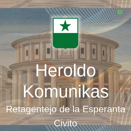
Skip
to
main
content
Heroldo
Komunikas
Retagentejo de la Esperanta
Civito