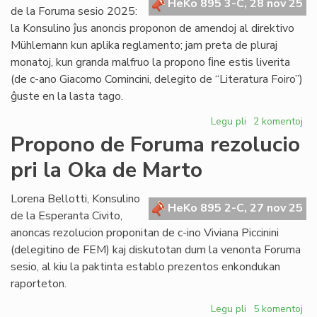
HeKo 895 3-C, 28 nov 25
Koutny
de la Foruma sesio 2025:
pri
la Konsulino ĵus anoncis proponon de amendoj al direktivo
lingvistiko
Mühlemann kun aplika reglamento; jam preta de pluraj
monatoj, kun granda malfruo la propono ﬁne estis liverita
(de c-ano Giacomo Comincini, delegito de “Literatura Foiro”)
ĝuste en la lasta tago.
Legu pli
pri
2 komentoj
Liverita
Propono de Foruma rezolucio
la
pri la Oka de Marto
reformopropon
de
direktivo
Lorena Bellotti, Konsulino
HeKo 895 2-C, 27 nov 25
Mühlemann
de la Esperanta Civito,
anoncas rezolucion proponitan de c-ino Viviana Piccinini
(delegitino de FEM) kaj diskutotan dum la venonta Foruma
sesio, al kiu la paktinta establo prezentos enkondukan
raporteton.
Legu pli
pri
5 komentoj