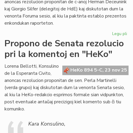
anoncas rezolucion proponitan de c-anoj Herman Deceunink
sesio
kaj Giorgio Silfer (delegitoj de HdE) kaj diskutotan dum la
venonta Foruma sesio, al kiu la paktinta establo prezentos
enkondukan raporteton.
Legu pli
pri
Pr
Propono de Senata rezolucio
de
pri la komentoj en "HeKo"
Fo
rez
pri
Lorena Bellotti, Konsulino
HeKo 894 5-C, 23 nov 25
da
de la Esperanta Civito,
anoncas rezolucion proponitan de sen. Perla Martinelli
(verda grupo) kaj diskutotan dum la venonta Senata sesio,
al kiu la HeKo-redakcio esprimos formale sian vidpunkton,
post eventuale antaŭaj precizigoj kiel komento sub ĉi tiu
komuniko.
Kara Konsulino,