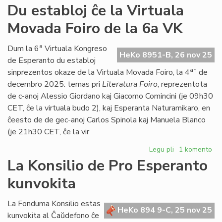
Propono
Du establoj ĉe la Virtuala
de
Movada Foiro de la 6a VK
Foruma
rezolucio
pri
a
Dum la 6
Virtuala Kongreso
HeKo 8951-B, 26 nov 25
la
de Esperanto du establoj
Oka
an
sinprezentos okaze de la Virtuala Movada Foiro, la 4
de
de
decembro 2025: temas pri
Literatura Foiro
, reprezentota
Marto
de c-anoj Alessio Giordano kaj Giacomo Comincini (je 09h30
CET, ĉe la virtuala budo 2), kaj Esperanta Naturamikaro, en
ĉeesto de de gec-anoj Carlos Spinola kaj Manuela Blanco
(je 21h30 CET, ĉe la vir
Legu pli
pri
1 komento
Du
La Konsilio de Pro Esperanto
establoj
kunvokita
ĉe
la
Virtuala
La Fonduma Konsilio estas
HeKo 894 9-C, 25 nov 25
Movada
kunvokita al Ĉaŭdefono ĉe