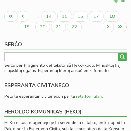
Legu pli
pri
Dir
Pagination
pri
Unua
Antaŭa
Paĝo
Paĝo
Paĝo
Paĝo
Aktuala
14
15
16
17
18
…
la
paĝo
paĝo
paĝo
pa
Paĝo
Paĝo
Paĝo
Paĝo
Next
Last
19
20
21
22
…
en
page
page
la
SERĈO
Fo
ta
Serĉu per (fragmento de) teksto aŭ HeKo-kodo. Minuskloj kaj
majuskloj egalas. Esperantaj literoj ankaŭ en x-formato.
ESPERANTA CIVITANECO
Petu la esperantan civitanecon per la
reta formularo
.
HEROLDO KOMUNIKAS (HEKO)
HeKo estas retagentejo je la servo de la establoj en kaj apud la
Pakto por la Esperanta Civito, sub la imprimaturo de la Konsulo