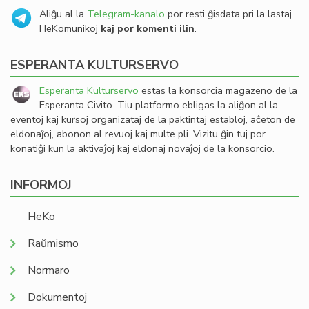
Aliĝu al la
Telegram-kanalo
por resti ĝisdata pri la lastaj
HeKomunikoj
kaj por komenti ilin
.
ESPERANTA KULTURSERVO
Esperanta Kulturservo
estas la konsorcia magazeno de la
Esperanta Civito. Tiu platformo ebligas la aliĝon al la
eventoj kaj kursoj organizataj de la paktintaj establoj, aĉeton de
eldonaĵoj, abonon al revuoj kaj multe pli. Vizitu ĝin tuj por
konatiĝi kun la aktivaĵoj kaj eldonaj novaĵoj de la konsorcio.
INFORMOJ
HeKo
Raŭmismo
Normaro
Dokumentoj