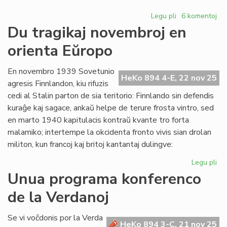
Legu pli
pri
6 komentoj
Propono
Du tragikaj novembroj en
de
orienta Eŭropo
Senata
rezolucio
pri
En novembro 1939 Sovetunio
HeKo 894 4-E, 22 nov 25
la
agresis Finnlandon, kiu rifuzis
komentoj
cedi al Stalin parton de sia teritorio: Finnlando sin defendis
en
kuraĝe kaj sagace, ankaŭ helpe de terure frosta vintro, sed
"HeKo"
en marto 1940 kapitulacis kontraŭ kvante tro forta
malamiko; intertempe la okcidenta fronto vivis sian drolan
militon, kun francoj kaj britoj kantantaj dulingve:
Legu pli
pri
Du
Unua programa konferenco
tra
de la Verdanoj
no
en
ori
Se vi voĉdonis por la Verda
HeKo 894 3-C, 21 nov 25
Eŭ