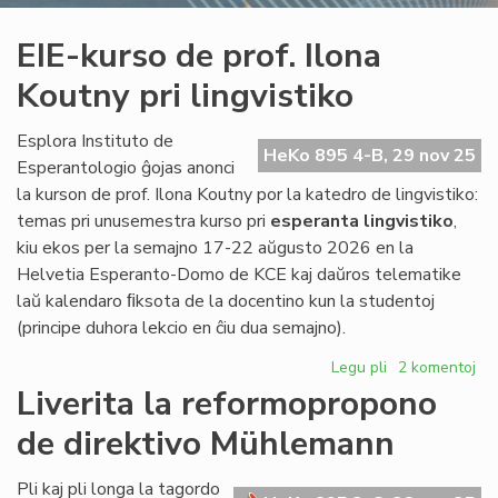
EIE-kurso de prof. Ilona
Koutny pri lingvistiko
Esplora Instituto de
HeKo 895 4-B, 29 nov 25
Esperantologio ĝojas anonci
la kurson de prof. Ilona Koutny por la katedro de lingvistiko:
temas pri unusemestra kurso pri
esperanta lingvistiko
,
kiu ekos per la semajno 17-22 aŭgusto 2026 en la
Helvetia Esperanto-Domo de KCE kaj daŭros telematike
laŭ kalendaro ﬁksota de la docentino kun la studentoj
(principe duhora lekcio en ĉiu dua semajno).
Legu pli
pri
2 komentoj
EIE-
Liverita la reformopropono
kurso
de direktivo Mühlemann
de
prof.
Ilona
Pli kaj pli longa la tagordo