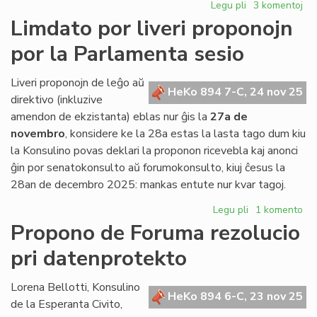
Legu pli
pri
3 komentoj
Ĉu
Limdato por liveri proponojn
vere
por la Parlamenta sesio
vendo
kaj
transloko
Liveri proponojn de leĝo aŭ
HeKo 894 7-C, 24 nov 25
en
direktivo (inkluzive
Roterdamo?
amendon de ekzistanta) eblas nur ĝis la
27a de
novembro
, konsidere ke la 28a estas la lasta tago dum kiu
la Konsulino povas deklari la proponon ricevebla kaj anonci
ĝin por senatokonsulto aŭ forumokonsulto, kiuj ĉesus la
28an de decembro 2025: mankas entute nur kvar tagoj.
Legu pli
pri
1 komento
Limdato
Propono de Foruma rezolucio
por
pri datenprotekto
liveri
proponojn
por
Lorena Bellotti, Konsulino
HeKo 894 6-C, 23 nov 25
la
de la Esperanta Civito,
Parlamenta