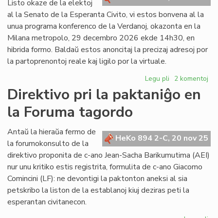
Listo okaze de la elektoj
al la Senato de la Esperanta Civito, vi estos bonvena al la
unua programa konferenco de la Verdanoj, okazonta en la
Milana metropolo, 29 decembro 2026 ekde 14h30, en
hibrida formo. Baldaŭ estos anoncitaj la precizaj adresoj por
la partoprenontoj reale kaj ligilo por la virtuale.
Legu pli
pri
2 komentoj
Unua
Direktivo pri la paktaniĝo en
programa
la Foruma tagordo
konferenco
de
la
Antaŭ la hieraŭa fermo de
HeKo 894 2-C, 20 nov 25
Verdanoj
la forumokonsulto de la
direktivo proponita de c-ano Jean-Sacha Barikumutima (AEI)
nur unu kritiko estis registrita, formulita de c-ano Giacomo
Comincini (LF): ne devontigi la paktonton aneksi al sia
petskribo la liston de la establanoj kiuj deziras peti la
esperantan civitanecon.