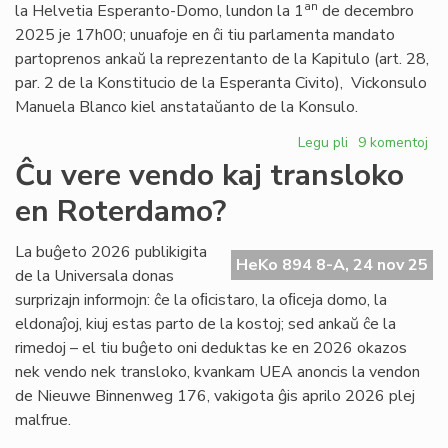
Foiro
an
la Helvetia Esperanto-Domo, lundon la 1
de decembro
de
2025 je 17h00; unuafoje en ĉi tiu parlamenta mandato
la
partoprenos ankaŭ la reprezentanto de la Kapitulo (art. 28,
6a
par. 2 de la Konstitucio de la Esperanta Civito), Vickonsulo
VK
Manuela Blanco kiel anstataŭanto de la Konsulo.
Legu pli
pri
9 komentoj
La
Ĉu vere vendo kaj transloko
Konsilio
en Roterdamo?
de
Pro
Esperanto
La buĝeto 2026 publikigita
HeKo 894 8-A, 24 nov 25
kunvokita
de la Universala donas
surprizajn informojn: ĉe la oﬁcistaro, la oﬁceja domo, la
eldonaĵoj, kiuj estas parto de la kostoj; sed ankaŭ ĉe la
rimedoj – el tiu buĝeto oni deduktas ke en 2026 okazos
nek vendo nek transloko, kvankam UEA anoncis la vendon
de Nieuwe Binnenweg 176, vakigota ĝis aprilo 2026 plej
malfrue.