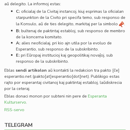
aŭ delegito. La informoj estas:
C:
oﬁcialaj de la Civitaj instancoj, kiuj esprimas la oﬁcialan
starpunkton de la Civito pri specifa temo, sub responso de
la Konsulo, aŭ de ties delegito, markitaj per la simbolo
.
B:
bultenaj de paktintaj establoj, sub responso de membro
de la koncerna komitato.
A:
alies neoﬁcialaj, pri kio ajn utila por la evoluo de
Esperantio, sub responso de la subskribinto.
E:
pri Eŭropaj institucioj kaj geopolitikaj novaĵoj, sub
responso de la subskribinto.
Eblas
sendi
artikolon
aŭ kontakti la redakcion tra
pakto
[ĉe]
esperantio
.
net
(pakto[at]esperantio[dot]net)
. Publikigo estas
rajto por esperantaj civitanoj kaj paktintaj establoj, laŭdiskrecia
por la ceteraj.
Eblas donaci monon por subteni nin pere de
Esperanta
Kulturservo
.
RSS-servo
TELEGRAM