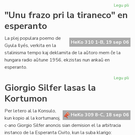
Legu pli
pri
Ni
"Unu frazo pri la tiraneco" en
lit
esperanto
en
PE
ko
La plej populara poemo de
HeKo 310 1-B, 19 sep 06
Gyula Ilyés, verkita en la
stalinisma tempo kaj deklamita de la aŭtoro mem ĉe la
hungara radio aŭtune 1956, ekzistas nun ankaŭ en
esperanto.
Legu pli
pri
"U
Giorgio Silfer lasas la
fra
Kortumon
pri
la
tir
Per letero al la Konsulo,
HeKo 309 8-C, 18 sep 06
en
kun kopio al la kortumanoj,
es
c-ano Giorgio Silfer anoncis sian demision el la arbitracia
instanco de la Esperanta Civito, kun la suba klarigo: