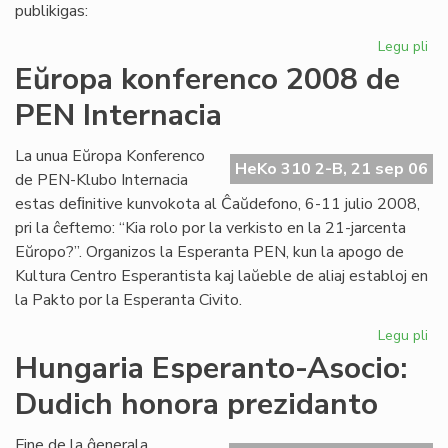
pri
publikigas:
alf
Legu pli
pri
Pri
Eŭropa konferenco 2008 de
Ivo
PEN Internacia
La
kaj
hu
La unua Eŭropa Konferenco
HeKo 310 2-B, 21 sep 06
la
de PEN-Klubo Internacia
estas deﬁnitive kunvokota al Ĉaŭdefono, 6-11 julio 2008,
pri la ĉeftemo: “Kia rolo por la verkisto en la 21-jarcenta
Eŭropo?”. Organizos la Esperanta PEN, kun la apogo de
Kultura Centro Esperantista kaj laŭeble de aliaj establoj en
la Pakto por la Esperanta Civito.
Legu pli
pri
Eŭ
Hungaria Esperanto-Asocio:
ko
Dudich honora prezidanto
20
de
PE
Fine de la ĝenerala