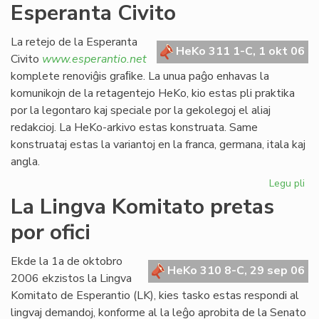
Esperanta Civito
kan
es
def
La retejo de la Esperanta
HeKo 311 1-C, 1 okt 06
Civito
www.esperantio.net
komplete renoviĝis graﬁke. La unua paĝo enhavas la
komunikojn de la retagentejo HeKo, kio estas pli praktika
por la legontaro kaj speciale por la gekolegoj el aliaj
redakcioj. La HeKo-arkivo estas konstruata. Same
konstruataj estas la variantoj en la franca, germana, itala kaj
angla.
Legu pli
pri
Re
La Lingva Komitato pretas
la
por ofici
ret
de
la
Ekde la 1a de oktobro
HeKo 310 8-C, 29 sep 06
Es
2006 ekzistos la Lingva
Civ
Komitato de Esperantio (LK), kies tasko estas respondi al
lingvaj demandoj, konforme al la leĝo aprobita de la Senato