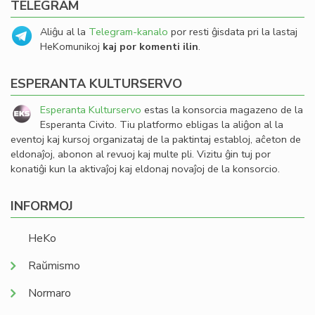
TELEGRAM
Aliĝu al la
Telegram-kanalo
por resti ĝisdata pri la lastaj
HeKomunikoj
kaj por komenti ilin
.
ESPERANTA KULTURSERVO
Esperanta Kulturservo
estas la konsorcia magazeno de la
Esperanta Civito. Tiu platformo ebligas la aliĝon al la
eventoj kaj kursoj organizataj de la paktintaj establoj, aĉeton de
eldonaĵoj, abonon al revuoj kaj multe pli. Vizitu ĝin tuj por
konatiĝi kun la aktivaĵoj kaj eldonaj novaĵoj de la konsorcio.
INFORMOJ
HeKo
Raŭmismo
Normaro