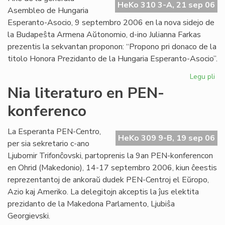
HeKo 310 3-A, 21 sep 06
Int
Asembleo de Hungaria
Esperanto-Asocio, 9 septembro 2006 en la nova sidejo de
la Budapeŝta Armena Aŭtonomio, d-ino Julianna Farkas
prezentis la sekvantan proponon: “Propono pri donaco de la
titolo Honora Prezidanto de la Hungaria Esperanto-Asocio”.
Legu pli
pri
Hu
Nia literaturo en PEN-
Es
konferenco
Aso
Du
ho
La Esperanta PEN-Centro,
HeKo 309 9-B, 19 sep 06
pr
per sia sekretario c-ano
Ljubomir Trifonĉovski, partoprenis la 9an PEN-konferencon
en Ohrid (Makedonio), 14-17 septembro 2006, kiun ĉeestis
reprezentantoj de ankoraŭ dudek PEN-Centroj el Eŭropo,
Azio kaj Ameriko. La delegitojn akceptis la ĵus elektita
prezidanto de la Makedona Parlamento, Ljubiŝa
Georgievski.