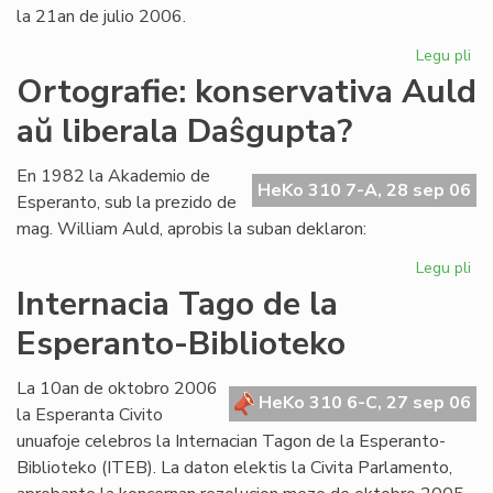
la 21an de julio 2006.
Legu pli
pri
La
Ortografie: konservativa Auld
Li
aŭ liberala Daŝgupta?
Ko
pr
po
En 1982 la Akademio de
HeKo 310 7-A, 28 sep 06
ofi
Esperanto, sub la prezido de
mag. William Auld, aprobis la suban deklaron:
Legu pli
pri
Ort
Internacia Tago de la
ko
Esperanto-Biblioteko
Au
aŭ
lib
La 10an de oktobro 2006
HeKo 310 6-C, 27 sep 06
Da
la Esperanta Civito
unuafoje celebros la Internacian Tagon de la Esperanto-
Biblioteko (ITEB). La daton elektis la Civita Parlamento,