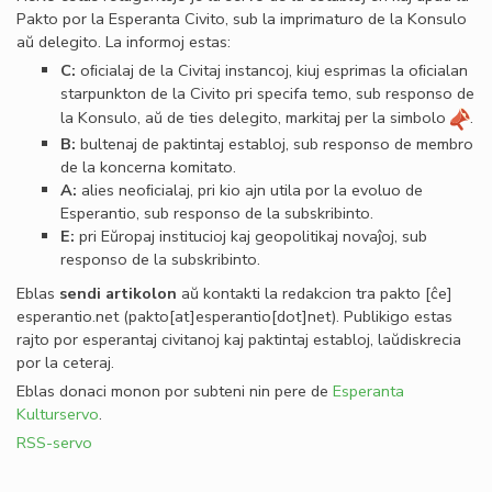
Pakto por la Esperanta Civito, sub la imprimaturo de la Konsulo
aŭ delegito. La informoj estas:
C:
oﬁcialaj de la Civitaj instancoj, kiuj esprimas la oﬁcialan
starpunkton de la Civito pri specifa temo, sub responso de
la Konsulo, aŭ de ties delegito, markitaj per la simbolo
.
B:
bultenaj de paktintaj establoj, sub responso de membro
de la koncerna komitato.
A:
alies neoﬁcialaj, pri kio ajn utila por la evoluo de
Esperantio, sub responso de la subskribinto.
E:
pri Eŭropaj institucioj kaj geopolitikaj novaĵoj, sub
responso de la subskribinto.
Eblas
sendi
artikolon
aŭ kontakti la redakcion tra
pakto
[ĉe]
esperantio
.
net
(pakto[at]esperantio[dot]net)
. Publikigo estas
rajto por esperantaj civitanoj kaj paktintaj establoj, laŭdiskrecia
por la ceteraj.
Eblas donaci monon por subteni nin pere de
Esperanta
Kulturservo
.
RSS-servo