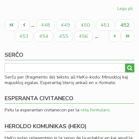
Legu pli
pri
Gio
Pagination
Sil
Unua
Antaŭa
Paĝo
Paĝo
Paĝo
Paĝo
Aktual
448
449
450
451
452
…
la
paĝo
paĝo
paĝo
la
Paĝo
Paĝo
Paĝo
Paĝo
Next
Last
453
454
455
456
…
Ko
page
page
SERĈO
Serĉu per (fragmento de) teksto aŭ HeKo-kodo. Minuskloj kaj
majuskloj egalas. Esperantaj literoj ankaŭ en x-formato.
ESPERANTA CIVITANECO
Petu la esperantan civitanecon per la
reta formularo
.
HEROLDO KOMUNIKAS (HEKO)
HeKo estas retagentejo je la servo de la establoj en kaj apud la