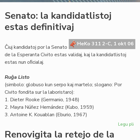
Senato: la kandidatlistoj
estas definitivaj
HeKo 311 2-C, 1 okt 06
Ĉiuj kandidatoj por la Senato
de la Esperanta Civito estas validaj, kaj la kandidatlistoj
estas nun oﬁcialaj.
Ruĝa Listo
(simbolo: globuso kun serpo kaj martelo; slogano: Por
Civito fondita sur la laboristaro):
1. Dieter Rooke (Germanio, 1948)
2. Mayra Núñez Hernández (Kubo, 1959)
3. Antoine K. Kouablan (Eburio, 1967)
Legu pli
pri
Se
Renovigita la retejo de la
la