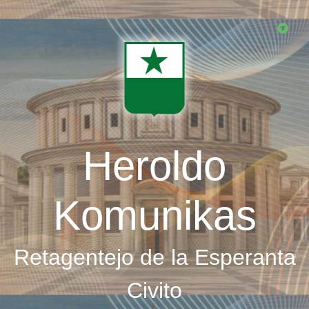
Skip
to
main
content
Heroldo
Komunikas
Retagentejo de la Esperanta
Civito