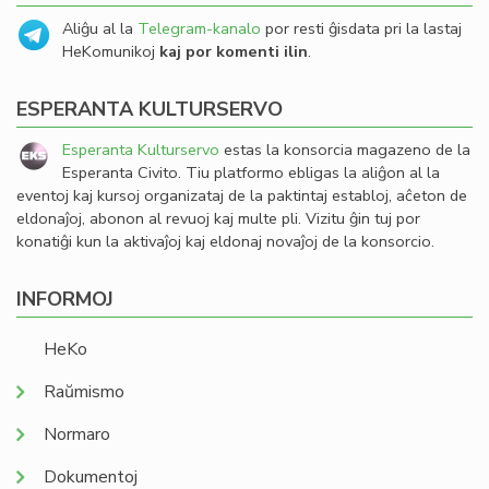
Aliĝu al la
Telegram-kanalo
por resti ĝisdata pri la lastaj
HeKomunikoj
kaj por komenti ilin
.
ESPERANTA KULTURSERVO
Esperanta Kulturservo
estas la konsorcia magazeno de la
Esperanta Civito. Tiu platformo ebligas la aliĝon al la
eventoj kaj kursoj organizataj de la paktintaj establoj, aĉeton de
eldonaĵoj, abonon al revuoj kaj multe pli. Vizitu ĝin tuj por
konatiĝi kun la aktivaĵoj kaj eldonaj novaĵoj de la konsorcio.
INFORMOJ
HeKo
Raŭmismo
Normaro
Dokumentoj