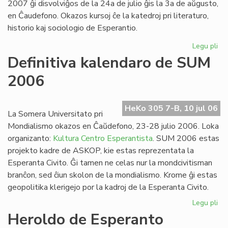
2007 ĝi disvolviĝos de la 24a de julio ĝis la 3a de aŭgusto,
en Ĉaudefono. Okazos kursoj ĉe la katedroj pri literaturo,
historio kaj sociologio de Esperantio.
Legu pli
pri
Es
Definitiva kalendaro de SUM
Fak
2006
20
inv
HeKo 305 7-B, 10 jul 06
La Somera Universitato pri
Mondialismo okazos en Ĉaŭdefono, 23-28 julio 2006. Loka
organizanto:
Kultura Centro Esperantista
. SUM 2006 estas
projekto kadre de ASKOP, kie estas reprezentata la
Esperanta Civito. Ĝi tamen ne celas nur la mondcivitisman
branĉon, sed ĉiun skolon de la mondialismo. Krome ĝi estas
geopolitika klerigejo por la kadroj de la Esperanta Civito.
Legu pli
pri
Def
Heroldo de Esperanto
ka