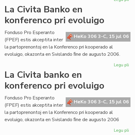
Bul
La Civita Banko en
evi
konferenco pri evoluigo
ak
pri
mi
Fonduso Pro Esperanto
HeKo 306 3-C, 15 jul 06
ma
(FPEF) estis akceptita inter
la partoprenontoj en la Konferenco pri kooperado al
evoluigo, okazonta en Svislando ﬁne de augusto 2006.
Legu pli
pri
La
La Civita banko en
Civ
konferenco pri evoluigo
Ba
en
ko
Fonduso Pro Esperanto
HeKo 306 3-C, 15 jul 06
pri
(FPEF) estis akceptita inter
ev
la partoprenontoj en la Konferenco pri kooperado al
evoluigo, okazonta en Svislando ﬁne de augusto 2006
Legu pli
pri