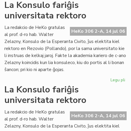
La
La Konsulo fariĝis
Civ
universitata rektoro
ba
en
ko
La redakcio de HeKo gratulas
HeKo 306 2-A, 14 jul 06
pri
al prof. d-ro hab. Walter
ev
Zelazny, Konsulo de la Esperanta Civito, ĵus elektita kiel
rektoro en Rezovio (Pollando), por la sama universitato kie
li instruas de kelkaj jaroj. Fakte la akademia kariero de c-ano
Zelazny koincidis kun lia konsuleco, kiu do portis al li bonan
ŝancon; pri kio ni aparte ĝojas.
Legu pli
pri
La
La Konsulo fariĝis
Ko
universitata rektoro
far
uni
rek
La redakcio de HeKo gratulas
HeKo 306 2-A, 14 jul 06
al prof. d-ro hab. Walter
Zelazny, Konsulo de la Esperanta Civito, ĵus elektita kiel