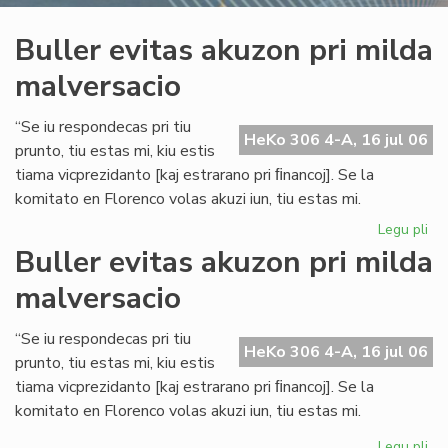
Buller evitas akuzon pri milda
malversacio
“Se iu respondecas pri tiu
HeKo 306 4-A, 16 jul 06
prunto, tiu estas mi, kiu estis
tiama vicprezidanto [kaj estrarano pri ﬁnancoj]. Se la
komitato en Florenco volas akuzi iun, tiu estas mi.
Legu pli
pri
Bul
Buller evitas akuzon pri milda
evi
malversacio
ak
pri
mi
“Se iu respondecas pri tiu
HeKo 306 4-A, 16 jul 06
ma
prunto, tiu estas mi, kiu estis
tiama vicprezidanto [kaj estrarano pri ﬁnancoj]. Se la
komitato en Florenco volas akuzi iun, tiu estas mi.
Legu pli
pri