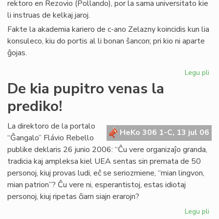
rektoro en Rezovio (Pollando), por la sama universitato kie
li instruas de kelkaj jaroj.
Fakte la akademia kariero de c-ano Zelazny koincidis kun lia
konsuleco, kiu do portis al li bonan ŝancon; pri kio ni aparte
ĝojas.
Legu pli
pri
La
De kia pupitro venas la
Ko
prediko!
far
uni
rek
La direktoro de la portalo
HeKo 306 1-C, 13 jul 06
“Ĝangalo” Flávio Rebello
publike deklaris 26 junio 2006: “Ĉu vere organizaĵo granda,
tradicia kaj ampleksa kiel UEA sentas sin premata de 50
personoj, kiuj provas ludi, eĉ se seriozmiene, “mian lingvon,
mian patrion”? Ĉu vere ni, esperantistoj, estas idiotaj
personoj, kiuj ripetas ĉiam siajn erarojn?
Legu pli
pri