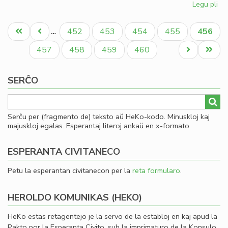
Legu pli
pri
So
Pagination
uni
Unua
Antaŭa
Paĝo
Paĝo
Paĝo
Paĝo
Aktual
452
453
454
455
456
…
pri
paĝo
paĝo
paĝo
mo
Paĝo
Paĝo
Paĝo
Paĝo
Next
Last
457
458
459
460
page
page
SERĈO
Serĉu per (fragmento de) teksto aŭ HeKo-kodo. Minuskloj kaj
majuskloj egalas. Esperantaj literoj ankaŭ en x-formato.
ESPERANTA CIVITANECO
Petu la esperantan civitanecon per la
reta formularo
.
HEROLDO KOMUNIKAS (HEKO)
HeKo estas retagentejo je la servo de la establoj en kaj apud la
Pakto por la Esperanta Civito, sub la imprimaturo de la Konsulo