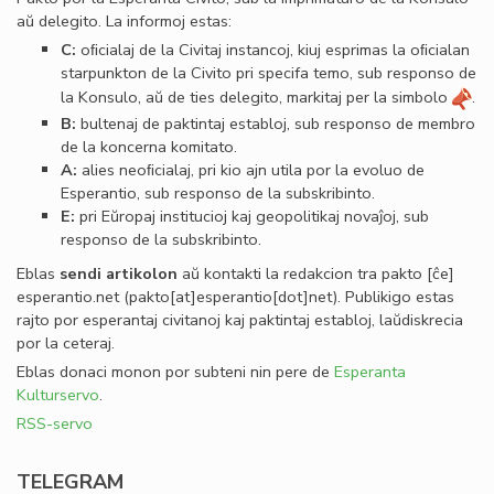
aŭ delegito. La informoj estas:
C:
oﬁcialaj de la Civitaj instancoj, kiuj esprimas la oﬁcialan
starpunkton de la Civito pri specifa temo, sub responso de
la Konsulo, aŭ de ties delegito, markitaj per la simbolo
.
B:
bultenaj de paktintaj establoj, sub responso de membro
de la koncerna komitato.
A:
alies neoﬁcialaj, pri kio ajn utila por la evoluo de
Esperantio, sub responso de la subskribinto.
E:
pri Eŭropaj institucioj kaj geopolitikaj novaĵoj, sub
responso de la subskribinto.
Eblas
sendi
artikolon
aŭ kontakti la redakcion tra
pakto
[ĉe]
esperantio
.
net
(pakto[at]esperantio[dot]net)
. Publikigo estas
rajto por esperantaj civitanoj kaj paktintaj establoj, laŭdiskrecia
por la ceteraj.
Eblas donaci monon por subteni nin pere de
Esperanta
Kulturservo
.
RSS-servo
TELEGRAM