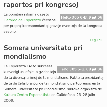
raportos pri kongresoj
de
SU
20
La populara informa gazeto
HeKo 305 6-B, 9 jul 06
Heroldo de Esperanto
ĉeestos
per propraj korespondantoj gravajn eventojn de la kongresa
sezono.
Legu pli
pri
He
Somera universitato pri
de
mondialismo
Es
ra
pri
La Esperanta Civito sukcesas
HeKo 305 5-B, 08 jul 06
ko
kunvenigi unuafoje la gvidantojn
de la diversaj animoj de la mondialismo. Fakte la prezidantoj
de la du ĉefaj branĉoj de la mondialismo partoprenos en la
Somera Universitato pri Mondialismo, surloke organizita de
Kultura Centro Esperantista
en Ĉaŭdefono, 23-28 julio
2006.