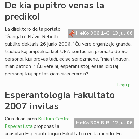
De
De kia pupitro venas la
kia
prediko!
pup
ve
la
La direktoro de la portalo
HeKo 306 1-C, 13 jul 06
pre
“Ĝangalo” Flávio Rebello
publike deklaris 26 junio 2006: “Ĉu vere organizaĵo granda,
tradicia kaj ampleksa kiel UEA sentas sin premata de 50
personoj, kiuj provas ludi, eĉ se seriozmiene, “mian lingvon,
mian patrion”? Ĉu vere ni, esperantistoj, estas idiotaj
personoj, kiuj ripetas ĉiam siajn erarojn?
Legu pli
pri
De
Esperantologia Fakultato
kia
2007 invitas
pup
ve
la
Ĉiun duan jaron
Kultura Centro
HeKo 305 8-B, 12 jul 06
pre
Esperantista
proponas la
unusolan Esperantologian Fakultaton en la mondo. En