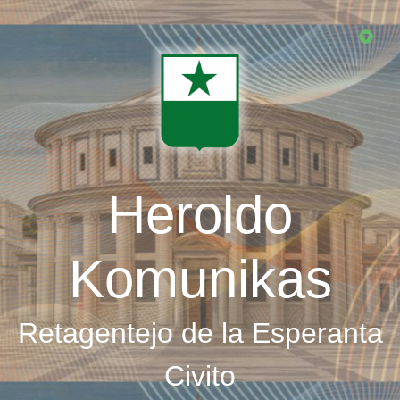
Skip
to
main
content
Heroldo
Komunikas
Retagentejo de la Esperanta
Civito