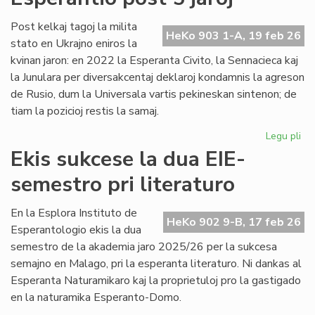
no
Un
Post kelkaj tagoj la milita
HeKo 903 1-A, 19 feb 26
De
stato en Ukrajno eniros la
kvinan jaron: en 2022 la Esperanta Civito, la Sennacieca kaj
la Junulara per diversakcentaj deklaroj kondamnis la agreson
de Rusio, dum la Universala vartis pekineskan sintenon; de
tiam la pozicioj restis la samaj.
Legu pli
pri
Mil
Ekis sukcese la dua EIE-
en
semestro pri literaturo
Ukr
sin
en
En la Esplora Instituto de
HeKo 902 9-B, 17 feb 26
Es
Esperantologio ekis la dua
po
semestro de la akademia jaro 2025/26 per la sukcesa
5
semajno en Malago, pri la esperanta literaturo. Ni dankas al
jar
Esperanta Naturamikaro kaj la proprietuloj pro la gastigado
en la naturamika Esperanto-Domo.