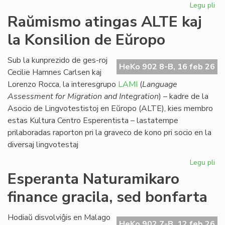
Legu pli
pri
Eki
Raŭmismo atingas ALTE kaj
su
la Konsilion de Eŭropo
la
du
EIE
Sub la kunprezido de ges-roj
HeKo 902 8-B, 16 feb 26
se
Cecilie Hamnes Carlsen kaj
pri
Lorenzo Rocca, la interesgrupo
LAMI
(
Language
lit
Assessment for Migration and Integration
) – kadre de la
Asocio de Lingvotestistoj en Eŭropo (ALTE), kies membro
estas Kultura Centro Esperentista – lastatempe
prilaboradas raporton pri la graveco de kono pri socio en la
diversaj lingvotestaj
Legu pli
pri
Ra
Esperanta Naturamikaro
at
finance gracila, sed bonfarta
AL
kaj
la
Hodiaŭ disvolviĝis en Malago
HeKo 902 7-B, 12 feb 26