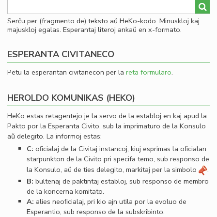
Serĉu per (fragmento de) teksto aŭ HeKo-kodo. Minuskloj kaj
majuskloj egalas. Esperantaj literoj ankaŭ en x-formato.
ESPERANTA CIVITANECO
Petu la esperantan civitanecon per la
reta formularo
.
HEROLDO KOMUNIKAS (HEKO)
HeKo estas retagentejo je la servo de la establoj en kaj apud la
Pakto por la Esperanta Civito, sub la imprimaturo de la Konsulo
aŭ delegito. La informoj estas:
C:
oﬁcialaj de la Civitaj instancoj, kiuj esprimas la oﬁcialan
starpunkton de la Civito pri specifa temo, sub responso de
la Konsulo, aŭ de ties delegito, markitaj per la simbolo
.
B:
bultenaj de paktintaj establoj, sub responso de membro
de la koncerna komitato.
A:
alies neoﬁcialaj, pri kio ajn utila por la evoluo de
Esperantio, sub responso de la subskribinto.