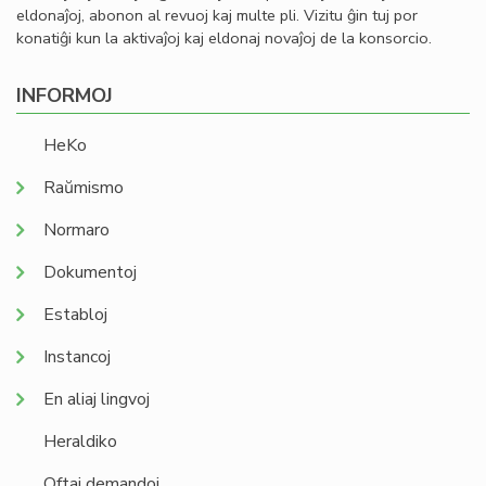
eldonaĵoj, abonon al revuoj kaj multe pli. Vizitu ĝin tuj por
konatiĝi kun la aktivaĵoj kaj eldonaj novaĵoj de la konsorcio.
INFORMOJ
HeKo
Raŭmismo
Normaro
Dokumentoj
Establoj
Instancoj
En aliaj lingvoj
Heraldiko
Oftaj demandoj