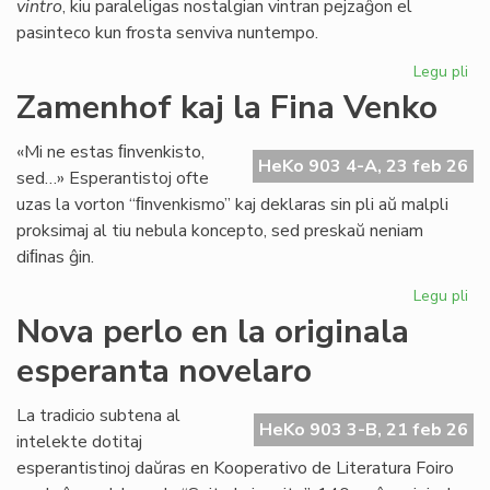
vintro
, kiu paraleligas nostalgian vintran pejzaĝon el
pasinteco kun frosta senviva nuntempo.
Legu pli
pri
Lit
Zamenhof kaj la Fina Venko
Foi
34
«Mi ne estas ﬁnvenkisto,
fru
HeKo 903 4-A, 23 feb 26
sed…» Esperantistoj ofte
ĉe
uzas la vorton “ﬁnvenkismo” kaj deklaras sin pli aŭ malpli
la
proksimaj al tiu nebula koncepto, sed preskaŭ neniam
pr
diﬁnas ĝin.
Legu pli
pri
Za
Nova perlo en la originala
kaj
esperanta novelaro
la
Fin
Ve
La tradicio subtena al
HeKo 903 3-B, 21 feb 26
intelekte dotitaj
esperantistinoj daŭras en Kooperativo de Literatura Foiro