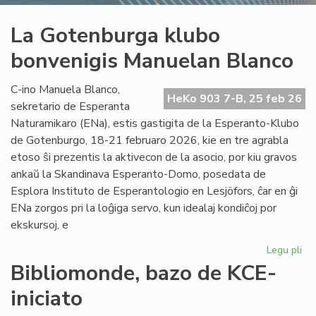
La Gotenburga klubo
bonvenigis Manuelan Blanco
C-ino Manuela Blanco,
HeKo 903 7-B, 25 feb 26
sekretario de Esperanta
Naturamikaro (ENa), estis gastigita de la Esperanto-Klubo
de Gotenburgo, 18-21 februaro 2026, kie en tre agrabla
etoso ŝi prezentis la aktivecon de la asocio, por kiu gravos
ankaŭ la Skandinava Esperanto-Domo, posedata de
Esplora Instituto de Esperantologio en Lesjöfors, ĉar en ĝi
ENa zorgos pri la loĝiga servo, kun idealaj kondiĉoj por
ekskursoj, e
Legu pli
pri
La
Bibliomonde, bazo de KCE-
Go
iniciato
kl
bo