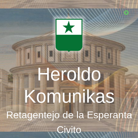
Skip
to
main
content
Heroldo
Komunikas
Retagentejo de la Esperanta
Civito