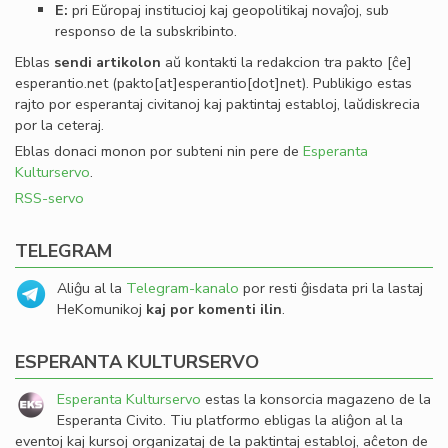
E:
pri Eŭropaj institucioj kaj geopolitikaj novaĵoj, sub
responso de la subskribinto.
Eblas
sendi
artikolon
aŭ kontakti la redakcion tra
pakto
[ĉe]
esperantio
.
net
(pakto[at]esperantio[dot]net)
. Publikigo estas
rajto por esperantaj civitanoj kaj paktintaj establoj, laŭdiskrecia
por la ceteraj.
Eblas donaci monon por subteni nin pere de
Esperanta
Kulturservo
.
RSS-servo
TELEGRAM
Aliĝu al la
Telegram-kanalo
por resti ĝisdata pri la lastaj
HeKomunikoj
kaj por komenti ilin
.
ESPERANTA KULTURSERVO
Esperanta Kulturservo
estas la konsorcia magazeno de la
Esperanta Civito. Tiu platformo ebligas la aliĝon al la
eventoj kaj kursoj organizataj de la paktintaj establoj, aĉeton de