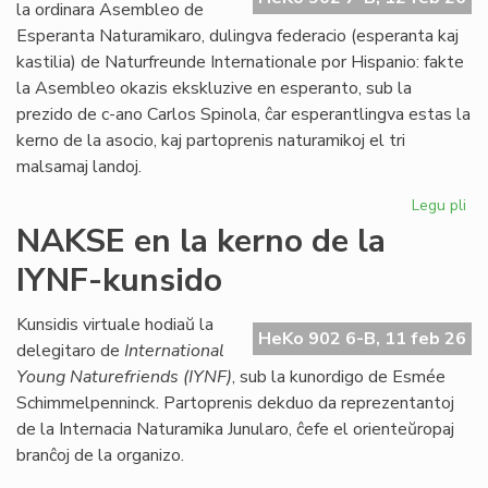
Kon
la ordinara Asembleo de
de
Esperanta Naturamikaro, dulingva federacio (esperanta kaj
Eŭ
kastilia) de Naturfreunde Internationale por Hispanio: fakte
la Asembleo okazis ekskluzive en esperanto, sub la
prezido de c-ano Carlos Spinola, ĉar esperantlingva estas la
kerno de la asocio, kaj partoprenis naturamikoj el tri
malsamaj landoj.
Legu pli
pri
Es
NAKSE en la kerno de la
Na
IYNF-kunsido
fi
gra
se
Kunsidis virtuale hodiaŭ la
HeKo 902 6-B, 11 feb 26
bo
delegitaro de
International
Young Naturefriends (IYNF)
, sub la kunordigo de Esmée
Schimmelpenninck. Partoprenis dekduo da reprezentantoj
de la Internacia Naturamika Junularo, ĉefe el orienteŭropaj
branĉoj de la organizo.