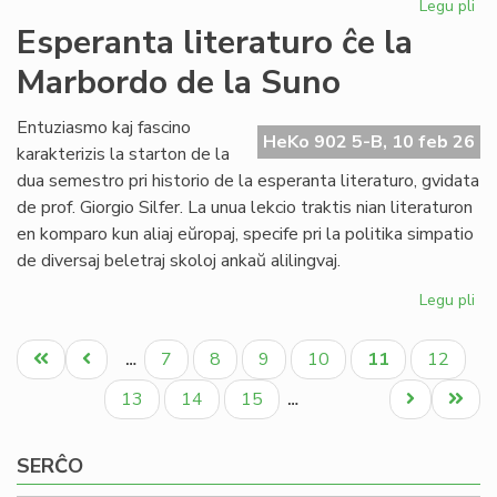
Legu pli
pri
NA
Esperanta literaturo ĉe la
en
Marbordo de la Suno
la
ke
de
Entuziasmo kaj fascino
HeKo 902 5-B, 10 feb 26
la
karakterizis la starton de la
IY
dua semestro pri historio de la esperanta literaturo, gvidata
ku
de prof. Giorgio Silfer. La unua lekcio traktis nian literaturon
en komparo kun aliaj eŭropaj, specife pri la politika simpatio
de diversaj beletraj skoloj ankaŭ alilingvaj.
Legu pli
pri
Es
Pagination
lit
Unua
Antaŭa
Paĝo
Paĝo
Paĝo
Paĝo
Aktuala
Paĝo
7
8
9
10
11
12
…
ĉe
paĝo
paĝo
paĝo
la
Paĝo
Paĝo
Paĝo
Next
Last
13
14
15
…
Ma
page
page
de
SERĈO
la
Su