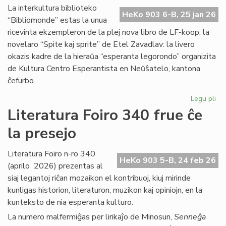
Ma
La interkultura biblioteko
HeKo 903 6-B, 25 jan 26
Bl
“Bibliomonde” estas la unua
ricevinta ekzempleron de la plej nova libro de LF-koop, la
novelaro “Spite kaj sprite” de Etel Zavadlav: la livero
okazis kadre de la hieraŭa “esperanta legorondo” organizita
de Kultura Centro Esperantista en Neŭŝatelo, kantona
ĉefurbo.
Legu pli
pri
Bi
Literatura Foiro 340 frue ĉe
ba
la presejo
de
KC
ini
Literatura Foiro n-ro 340
HeKo 903 5-B, 24 feb 26
(aprilo 2026) prezentas al
siaj legantoj riĉan mozaikon el kontribuoj, kiuj mirinde
kunligas historion, literaturon, muzikon kaj opiniojn, en la
kunteksto de nia esperanta kulturo.
La numero malfermiĝas per lirikaĵo de Minosun,
Senneĝa