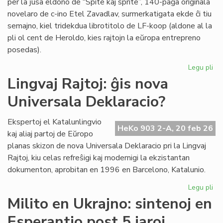
per la ĵusa eldono de “Spite kaj sprite”, 140-paĝa originala
novelaro de c-ino Etel Zavadlav, surmerkatigata ekde ĉi tiu
semajno, kiel tridekdua librotitolo de LF-koop (aldone al la
pli ol cent de Heroldo, kies rajtojn la eŭropa entrepreno
posedas).
Legu pli
pri
No
Lingvaj Rajtoj: ĝis nova
per
Universala Deklaracio?
en
la
ori
Ekspertoj el Katalunlingvio
HeKo 903 2-A, 20 feb 26
es
kaj aliaj partoj de Eŭropo
no
planas skizon de nova Universala Deklaracio pri la Lingvaj
Rajtoj, kiu celas refreŝigi kaj modernigi la ekzistantan
dokumenton, aprobitan en 1996 en Barcelono, Katalunio.
Legu pli
pri
Lin
Milito en Ukrajno: sintenoj en
Raj
Esperantio post 5 jaroj
ĝis